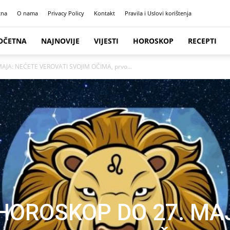
tna
O nama
Privacy Policy
Kontakt
Pravila i Uslovi korištenja
OČETNA
NAJNOVIJE
VIJESTI
HOROSKOP
RECEPTI
AJA: NEĆETE VEROVATI SVOJIM OČIMA, prvo...
 HOROSKOP DO 27. MA