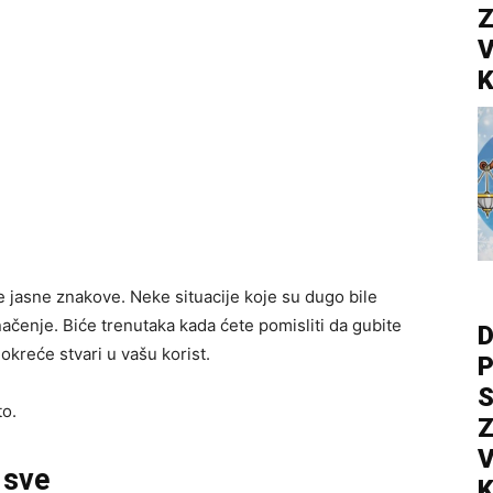
Z
V
K
je jasne znakove. Neke situacije koje su dugo bile
ačenje. Biće trenutaka kada ćete pomisliti da gubite
D
okreće stvari u vašu korist.
P
S
to.
Z
V
 sve
K