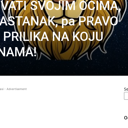
VATI SVOJIM OČIMA,
RASTANAK, pa PRAVO
j PRILIKA NA KOJU
INAMA!
S
asi - Advertisement
O