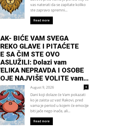
vas naterati da se zapitate koliko
ste zapravo spremni...
Read more
AK- BIĆE VAM SVEGA
REKO GLAVE I PITAĆETE
E SA ČIM STE OVO
ASLUŽILI: Dolazi vam
ELIKA NEPRAVDA I OSOBE
OJE NAJVIŠE VOLITE vam...
August 9, 2026
0
Dani koji dolaze će Vam pokazati
ko je zaista uz vas! Rakovi, pred
vama je period u kojem će emocije
biti jače nego inače, ali...
Read more