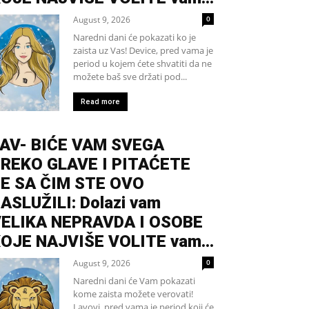
August 9, 2026
0
Naredni dani će pokazati ko je
zaista uz Vas! Device, pred vama je
period u kojem ćete shvatiti da ne
možete baš sve držati pod...
Read more
AV- BIĆE VAM SVEGA
REKO GLAVE I PITAĆETE
E SA ČIM STE OVO
ASLUŽILI: Dolazi vam
ELIKA NEPRAVDA I OSOBE
OJE NAJVIŠE VOLITE vam...
August 9, 2026
0
Naredni dani će Vam pokazati
kome zaista možete verovati!
Lavovi, pred vama je period koji će