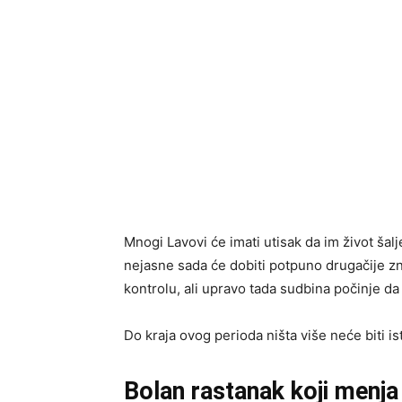
Mnogi Lavovi će imati utisak da im život šal
nejasne sada će dobiti potpuno drugačije zn
kontrolu, ali upravo tada sudbina počinje da 
Do kraja ovog perioda ništa više neće biti is
Bolan rastanak koji menja