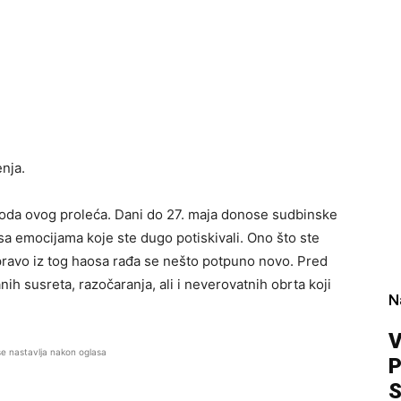
nja.
rioda ovog proleća. Dani do 27. maja donose sudbinske
sa emocijama koje ste dugo potiskivali. Ono što ste
 upravo iz tog haosa rađa se nešto potpuno novo. Pred
ih susreta, razočaranja, ali i neverovatnih obrta koji
N
V
se nastavlja nakon oglasa
P
S