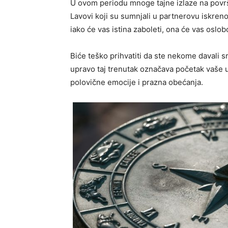
U ovom periodu mnoge tajne izlaze na površ
Lavovi koji su sumnjali u partnerovu iskrenos
iako će vas istina zaboleti, ona će vas oslobo
Biće teško prihvatiti da ste nekome davali 
upravo taj trenutak označava početak vaše u
polovične emocije i prazna obećanja.