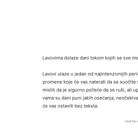
Lavovima dolaze dani tokom kojih se sve me
Lavovi ulaze u jedan od najintenzivnijih pe
promene koje će vas naterati da se suočite 
mislili da je sigurno počeće da se ruši, ali
vama su dani puni jakih osećanja, neočekivan
će vas ostaviti bez teksta.
Sadržaj 