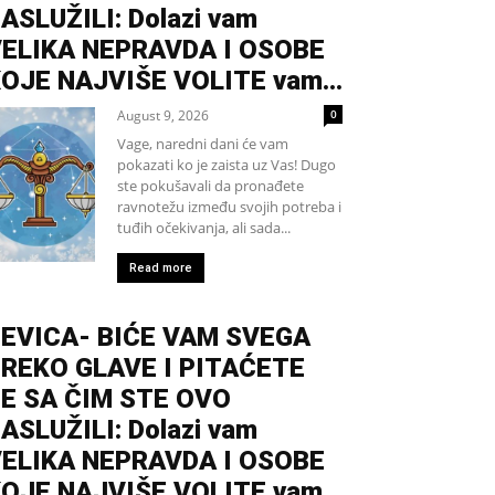
ASLUŽILI: Dolazi vam
ELIKA NEPRAVDA I OSOBE
OJE NAJVIŠE VOLITE vam...
August 9, 2026
0
Vage, naredni dani će vam
pokazati ko je zaista uz Vas! Dugo
ste pokušavali da pronađete
ravnotežu između svojih potreba i
tuđih očekivanja, ali sada...
Read more
EVICA- BIĆE VAM SVEGA
REKO GLAVE I PITAĆETE
E SA ČIM STE OVO
ASLUŽILI: Dolazi vam
ELIKA NEPRAVDA I OSOBE
OJE NAJVIŠE VOLITE vam...