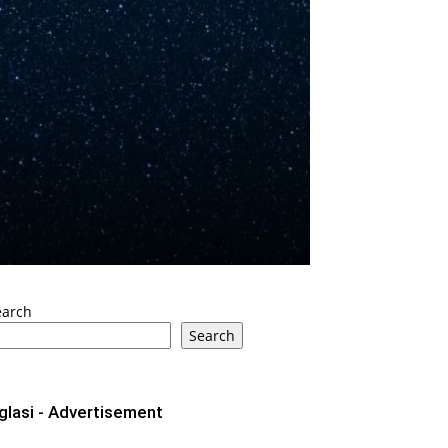
earch
Search
glasi - Advertisement