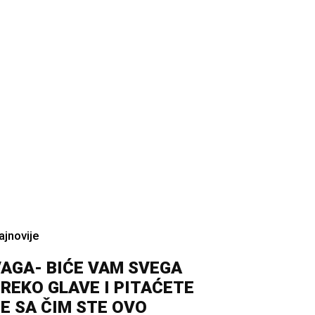
ajnovije
AGA- BIĆE VAM SVEGA
REKO GLAVE I PITAĆETE
E SA ČIM STE OVO