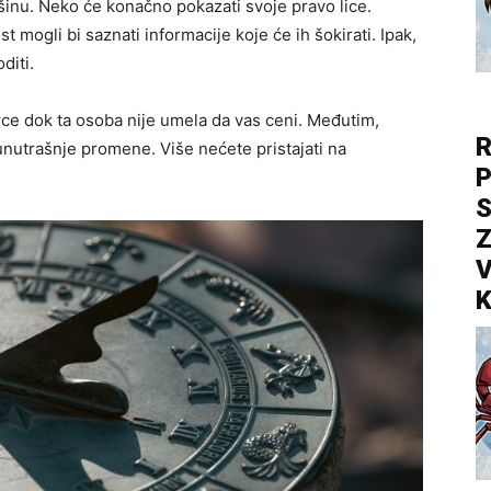
inu. Neko će konačno pokazati svoje pravo lice.
t mogli bi saznati informacije koje će ih šokirati. Ipak,
diti.
srce dok ta osoba nije umela da vas ceni. Međutim,
R
nutrašnje promene. Više nećete pristajati na
P
S
Z
V
K