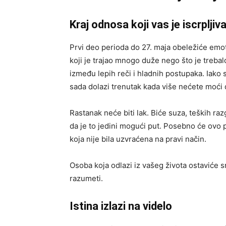
Kraj odnosa koji vas je iscrpljiv
Prvi deo perioda do 27. maja obeležiće emo
koji je trajao mnogo duže nego što je treba
između lepih reči i hladnih postupaka. Iako 
sada dolazi trenutak kada više nećete moći 
Rastanak neće biti lak. Biće suza, teških ra
da je to jedini mogući put. Posebno će ovo po
koja nije bila uzvraćena na pravi način.
Osoba koja odlazi iz vašeg života ostaviće sn
razumeti.
Istina izlazi na videlo