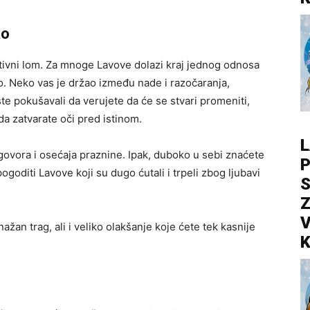
ao
tivni lom. Za mnoge Lavove dolazi kraj jednog odnosa
lo. Neko vas je držao između nade i razočaranja,
ste pokušavali da verujete da će se stvari promeniti,
da zatvarate oči pred istinom.
L
zgovora i osećaja praznine. Ipak, duboko u sebi znaćete
P
goditi Lavove koji su dugo ćutali i trpeli zbog ljubavi
S
Z
V
ažan trag, ali i veliko olakšanje koje ćete tek kasnije
K