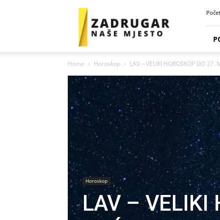
Zadrugar
Poče
Spot
P
Home
Horoskop
LAV – VELIKI HOROSKOP DO 27. M
Horoskop
LAV – VELIKI