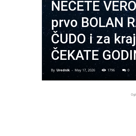
NEĆETE VERO
prvo BOLAN 
ČUDO i za kra
ČEKATE GOD
By
Urednik
-
May 17, 2026
1796
0
Ogl