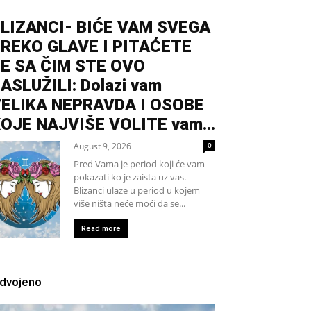
LIZANCI- BIĆE VAM SVEGA
REKO GLAVE I PITAĆETE
E SA ČIM STE OVO
ASLUŽILI: Dolazi vam
ELIKA NEPRAVDA I OSOBE
OJE NAJVIŠE VOLITE vam...
August 9, 2026
0
Pred Vama je period koji će vam
pokazati ko je zaista uz vas.
Blizanci ulaze u period u kojem
više ništa neće moći da se...
Read more
zdvojeno