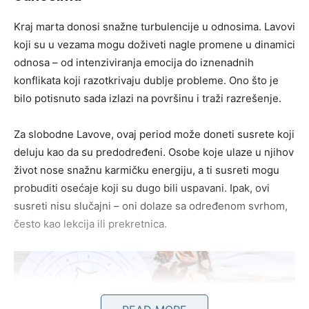
Kraj marta donosi snažne turbulencije u odnosima. Lavovi
koji su u vezama mogu doživeti nagle promene u dinamici
odnosa – od intenziviranja emocija do iznenadnih
konflikata koji razotkrivaju dublje probleme. Ono što je
bilo potisnuto sada izlazi na površinu i traži razrešenje.
Za slobodne Lavove, ovaj period može doneti susrete koji
deluju kao da su predodređeni. Osobe koje ulaze u njihov
život nose snažnu karmičku energiju, a ti susreti mogu
probuditi osećaje koji su dugo bili uspavani. Ipak, ovi
susreti nisu slučajni – oni dolaze sa određenom svrhom,
često kao lekcija ili prekretnica.