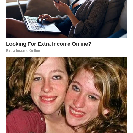
Ona testira sposobnost Lavova da se nose sa
neizvesnošću i da pronađu unutrašnju snagu u trenucima
kada spoljašnje okolnosti deluju nepredvidivo.
Sudbinski izbori koji određuju budućnost
Ono što je posebno važno jeste da svaki događaj u ovom
periodu ima dublji smisao. Lavovi će biti stavljeni pred
izbore koji deluju naglo, ali su zapravo deo većeg plana.
Odluke koje se donesu u ovom vremenu imaju dugoročne
posledice i utiču na pravac kojim će se život kretati u
narednom periodu.
Karmičke sile sada deluju kao vodič, ali i kao test. Sve što
se dešava nosi poruku i zahteva razumevanje sopstvene
uloge u tim događajima.