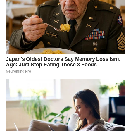
karmički ciklus dolazi do svog vrhunca i da Lavovi imaju
priliku da ga konačno razreše.
Materijalne i životne promene pod
uticajem sudbine
Iznenadni obrti u finansijama i karijeri
Poslednji dani marta donose i nagle promene na polju
materijalne sigurnosti. Lavovi mogu doživeti neočekivane
preokrete u vezi sa poslom, novcem ili planovima koje su
imali. Neki će se suočiti sa iznenadnim gubicima ili
promenama koje zahtevaju prilagođavanje, dok će drugi
dobiti prilike koje dolaze bez najave.
Ova energija nije stabilna, već dinamična i promenljiva.