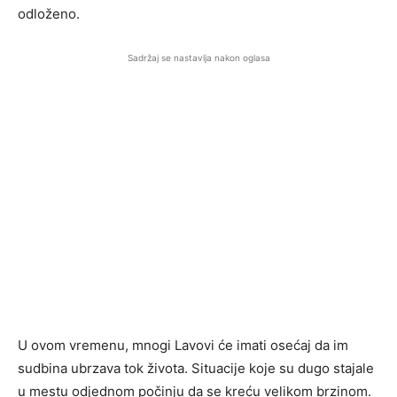
odloženo.
Sadržaj se nastavlja nakon oglasa
U ovom vremenu, mnogi Lavovi će imati osećaj da im
sudbina ubrzava tok života. Situacije koje su dugo stajale
u mestu odjednom počinju da se kreću velikom brzinom.