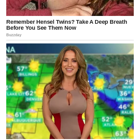
Unutrašnja transformacija i
suočavanje sa sopstvenom
sudbinom
Emotivni intenzitet i unutrašnji lomovi
Lavovi će tokom ovog perioda prolaziti kroz snažne