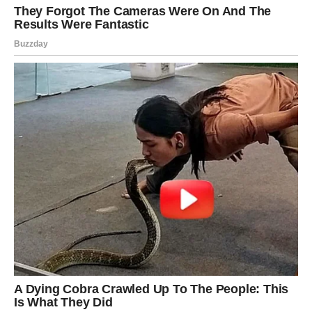
unutrašnje procese. Emocije mogu biti pojačane, a osećaj
nesigurnosti se može pojaviti čak i kod onih koji su navikli
na stabilnost. Ovo je vreme kada se ruše unutrašnje
barijere i kada se dolazi do dubljeg razumevanja sebe.
Mnogi će osetiti potrebu da preispitaju sopstvene izbore,
odnose i pravac kojim idu. Ovaj proces može biti težak, ali
je neophodan za dalji razvoj.