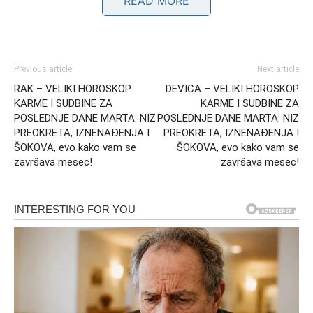
READ MORE
Previous article
Next article
RAK – VELIKI HOROSKOP
DEVICA – VELIKI HOROSKOP
KARME I SUDBINE ZA
KARME I SUDBINE ZA
POSLEDNJE DANE MARTA: NIZ
POSLEDNJE DANE MARTA: NIZ
Karmičke veze i zatvaranje starih
PREOKRETA, IZNENAĐENJA I
PREOKRETA, IZNENAĐENJA I
poglavlja
ŠOKOVA, evo kako vam se
ŠOKOVA, evo kako vam se
završava mesec!
završava mesec!
Mnogi Lavovi će se suočiti sa osobama iz prošlosti ili sa
emocijama koje su mislili da su prevazišli. Ovo nije
povratak unazad, već prilika da se završi ono što je ostalo
nedorečeno. Sudbina sada insistira na jasnoći i konačnim
odlukama koje će imati dugoročan uticaj.
Osećaj deja vua može biti prisutan – situacije koje se
ponavljaju, ali sa drugačijim ishodom. To je znak da