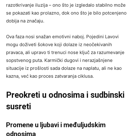
razotkrivanje iluzija – ono što je izgledalo stabilno može
se pokazati kao prolazno, dok ono što je bilo potcenjeno
dobija na značaju.
Ova faza nosi snažan emotivni naboj. Pojedini Lavovi
mogu doživeti šokove koji dolaze iz neočekivanih
pravaca, ali upravo ti trenuci nose ključ za razumevanje
sopstvenog puta. Karmički dugovi i nerazjašnjene
situacije iz prošlosti sada dolaze na naplatu, ali ne kao
kazna, već kao proces zatvaranja ciklusa.
Preokreti u odnosima i sudbinski
susreti
Promene u ljubavi i međuljudskim
odnosima