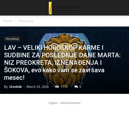
Home
Horoskop
Horoskop
LAV – VELIKI HOROSKOP KARME I
SUDBINE ZA POSLEDNJE DANE MARTA:
NIZ PREOKRETA, IZNENAĐENJA I
ŠOKOVA, evo kako vam se završava
mesec!
By
Urednik
-
March 25, 2026
1713
0
Oglasi - Advertisement