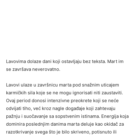
Lavovima dolaze dani koji ostavljaju bez teksta. Mart im
se završava neverovatno.
Lavovi ulaze u završnicu marta pod snažnim uticajem
karmičkih sila koje se ne mogu ignorisati niti zaustaviti.
Ovaj period donosi intenzivne preokrete koji se neće
odvijati tiho, već kroz nagle događaje koji zahtevaju
pažnju i suočavanje sa sopstvenim istinama. Energija koja
dominira poslednjim danima marta deluje kao okidač za
razotkrivanje svega što je bilo skriveno, potisnuto ili