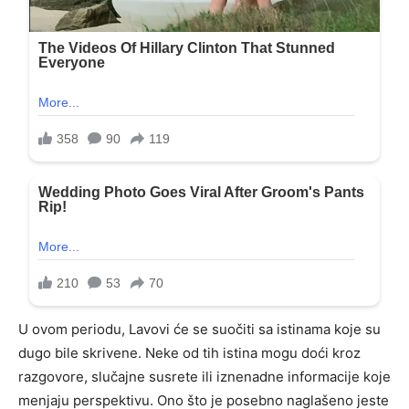
U ovom periodu, Lavovi će se suočiti sa istinama koje su
dugo bile skrivene. Neke od tih istina mogu doći kroz
razgovore, slučajne susrete ili iznenadne informacije koje
menjaju perspektivu. Ono što je posebno naglašeno jeste