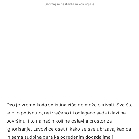
Sadržaj se nastavlja nakon oglasa
Ovo je vreme kada se istina više ne može skrivati. Sve što
je bilo potisnuto, neizrečeno ili odlagano sada izlazi na
površinu, i to na način koji ne ostavlja prostor za
ignorisanje. Lavovi će osetiti kako se sve ubrzava, kao da
ih sama sudbina gura ka određenim događajima i