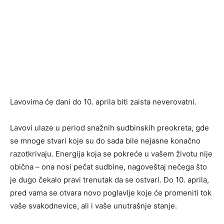
Lavovima će dani do 10. aprila biti zaista neverovatni.
Lavovi ulaze u period snažnih sudbinskih preokreta, gde
se mnoge stvari koje su do sada bile nejasne konačno
razotkrivaju. Energija koja se pokreće u vašem životu nije
obična – ona nosi pečat sudbine, nagoveštaj nečega što
je dugo čekalo pravi trenutak da se ostvari. Do 10. aprila,
pred vama se otvara novo poglavlje koje će promeniti tok
vaše svakodnevice, ali i vaše unutrašnje stanje.