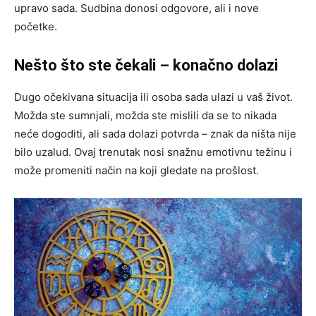
upravo sada. Sudbina donosi odgovore, ali i nove
početke.
Nešto što ste čekali – konačno dolazi
Dugo očekivana situacija ili osoba sada ulazi u vaš život.
Možda ste sumnjali, možda ste mislili da se to nikada
neće dogoditi, ali sada dolazi potvrda – znak da ništa nije
bilo uzalud. Ovaj trenutak nosi snažnu emotivnu težinu i
može promeniti način na koji gledate na prošlost.