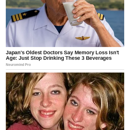
duboko značenje. Biće to trenutak kada ćete znati – bez
sumnje – da je to ono što ste čekali.
Sudbina sada govori glasno. Više nema suptilnih
nagoveštaja – sve postaje očigledno i snažno.
Prepoznavanje sudbinskog trenutka
Lavovi će osetiti kada se taj trenutak dogodi. Biće to
osećaj unutrašnje sigurnosti, ali i snažne promene
energije. Kao da se sve slaže na svoje mesto, čak i ako to
na prvi pogled deluje haotično.