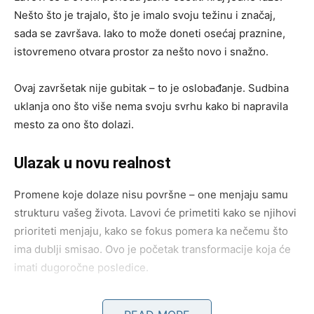
Nešto što je trajalo, što je imalo svoju težinu i značaj,
sada se završava. Iako to može doneti osećaj praznine,
istovremeno otvara prostor za nešto novo i snažno.
Ovaj završetak nije gubitak – to je oslobađanje. Sudbina
uklanja ono što više nema svoju svrhu kako bi napravila
mesto za ono što dolazi.
Ulazak u novu realnost
Promene koje dolaze nisu površne – one menjaju samu
strukturu vašeg života. Lavovi će primetiti kako se njihovi
prioriteti menjaju, kako se fokus pomera ka nečemu što
ima dublji smisao. Ovo je početak transformacije koja će
imati dugoročne posledice.