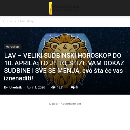
Home
Horoskop
Horoskop
LAV – VELIKI SUDBINSKI HOROSKOP DO
10. APRILA: TO JE TO, STIŽE VAM DOKAZ
SUDBINE I SVE SE MENJA, evo šta će vas
iznenaditi!
By
Urednik
-
April 1, 2026
1221
0
Oglasi - Advertisement