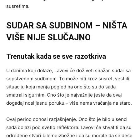
susretima.
SUDAR SA SUDBINOM – NIŠTA
VIŠE NIJE SLUČAJNO
Trenutak kada se sve razotkriva
U danima koji dolaze, Lavovi će doživeti snažan sudar sa
sopstvenom sudbinom. To može biti kroz susret, vest ili
situaciju koja menja pogled na ono što su do sada
smatrali sigurnim. Ono što je najvažnije jeste da ovaj
događaj nosi jasnu poruku – više nema vraćanja na staro.
Ovaj period donosi razjašnjenje. Ono što je bilo u senci
sada dolazi pod svetlo reflektora. Lavovi će shvatiti da su
određene stvari bile neizbežne i da su morale da se dese