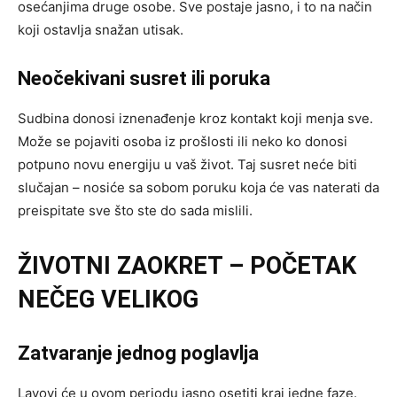
osećanjima druge osobe. Sve postaje jasno, i to na način
koji ostavlja snažan utisak.
Neočekivani susret ili poruka
Sudbina donosi iznenađenje kroz kontakt koji menja sve.
Može se pojaviti osoba iz prošlosti ili neko ko donosi
potpuno novu energiju u vaš život. Taj susret neće biti
slučajan – nosiće sa sobom poruku koja će vas naterati da
preispitate sve što ste do sada mislili.
ŽIVOTNI ZAOKRET – POČETAK
NEČEG VELIKOG
Zatvaranje jednog poglavlja
Lavovi će u ovom periodu jasno osetiti kraj jedne faze.