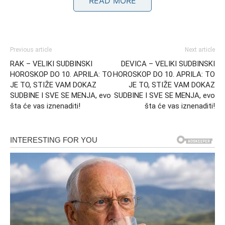
READ MORE
Previous article
Next article
RAK – VELIKI SUDBINSKI
DEVICA – VELIKI SUDBINSKI
HOROSKOP DO 10. APRILA: TO
HOROSKOP DO 10. APRILA: TO
JE TO, STIŽE VAM DOKAZ
JE TO, STIŽE VAM DOKAZ
SUDBINE I SVE SE MENJA, evo
SUDBINE I SVE SE MENJA, evo
šta će vas iznenaditi!
šta će vas iznenaditi!
DOKAZ SUDBINE – ZNAK KOJI
SE NE MOŽE IGNORISATI
Simboli, poruke i jasni znakovi
Do 10. aprila, Lavovi će dobiti jasan dokaz da su na
pravom putu – ili da moraju promeniti pravac. Ovaj znak
može doći kroz događaj koji deluje kao slučajnost, ali nosi