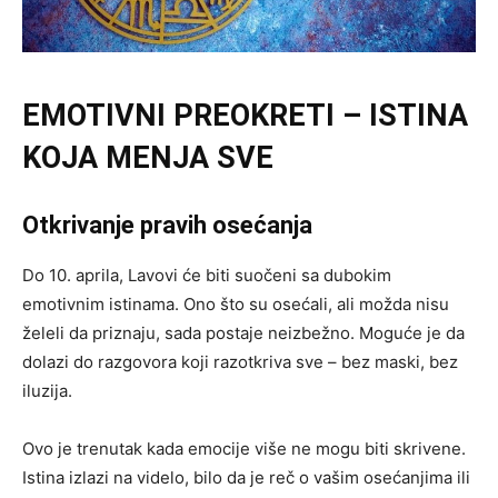
EMOTIVNI PREOKRETI – ISTINA
KOJA MENJA SVE
Otkrivanje pravih osećanja
Do 10. aprila, Lavovi će biti suočeni sa dubokim
emotivnim istinama. Ono što su osećali, ali možda nisu
želeli da priznaju, sada postaje neizbežno. Moguće je da
dolazi do razgovora koji razotkriva sve – bez maski, bez
iluzija.
Ovo je trenutak kada emocije više ne mogu biti skrivene.
Istina izlazi na videlo, bilo da je reč o vašim osećanjima ili