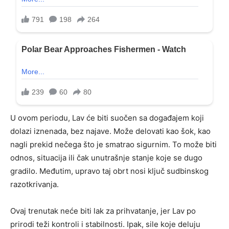
U ovom periodu, Lav će biti suočen sa događajem koji
dolazi iznenada, bez najave. Može delovati kao šok, kao
nagli prekid nečega što je smatrao sigurnim. To može biti
odnos, situacija ili čak unutrašnje stanje koje se dugo
gradilo. Međutim, upravo taj obrt nosi ključ sudbinskog
razotkrivanja.
Ovaj trenutak neće biti lak za prihvatanje, jer Lav po
prirodi teži kontroli i stabilnosti. Ipak, sile koje deluju