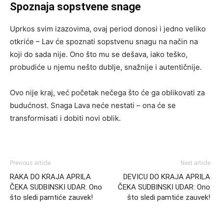
Spoznaja sopstvene snage
Uprkos svim izazovima, ovaj period donosi i jedno veliko
otkriće – Lav će spoznati sopstvenu snagu na način na
koji do sada nije. Ono što mu se dešava, iako teško,
probudiće u njemu nešto dublje, snažnije i autentičnije.
Ovo nije kraj, već početak nečega što će ga oblikovati za
budućnost. Snaga Lava neće nestati – ona će se
transformisati i dobiti novi oblik.
Previous article
Next article
RAKA DO KRAJA APRILA
DEVICU DO KRAJA APRILA
ČEKA SUDBINSKI UDAR: Ono
ČEKA SUDBINSKI UDAR: Ono
što sledi pamtiće zauvek!
što sledi pamtiće zauvek!