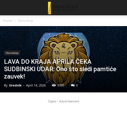
Home
Horoskop
Horoskop
LAVA DO KRAJA APRILA ČEKA
SUDBINSKI UDAR: Ono što sledi pamtiće
zauvek!
By
Urednik
-
April 14, 2026
3395
0
Oglasi - Advertisement