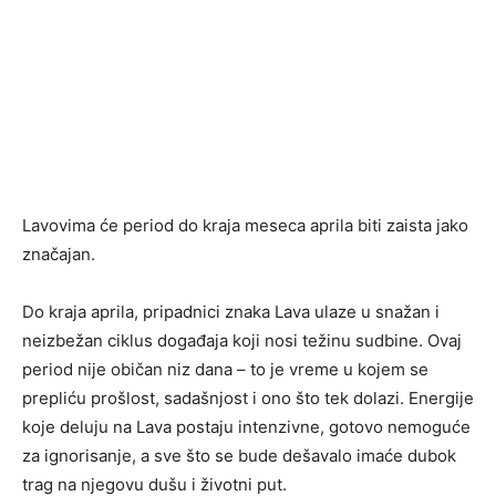
Lavovima će period do kraja meseca aprila biti zaista jako
značajan.
Do kraja aprila, pripadnici znaka Lava ulaze u snažan i
neizbežan ciklus događaja koji nosi težinu sudbine. Ovaj
period nije običan niz dana – to je vreme u kojem se
prepliću prošlost, sadašnjost i ono što tek dolazi. Energije
koje deluju na Lava postaju intenzivne, gotovo nemoguće
za ignorisanje, a sve što se bude dešavalo imaće dubok
trag na njegovu dušu i životni put.