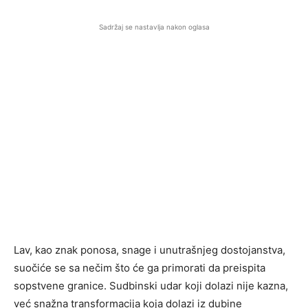
Sadržaj se nastavlja nakon oglasa
Lav, kao znak ponosa, snage i unutrašnjeg dostojanstva,
suočiće se sa nečim što će ga primorati da preispita
sopstvene granice. Sudbinski udar koji dolazi nije kazna,
već snažna transformacija koja dolazi iz dubine