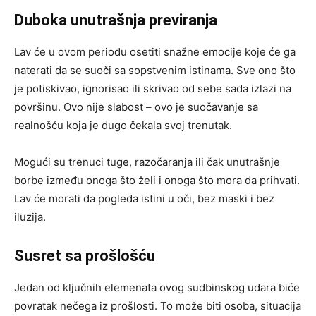
Duboka unutrašnja previranja
Lav će u ovom periodu osetiti snažne emocije koje će ga
naterati da se suoči sa sopstvenim istinama. Sve ono što
je potiskivao, ignorisao ili skrivao od sebe sada izlazi na
površinu. Ovo nije slabost – ovo je suočavanje sa
realnošću koja je dugo čekala svoj trenutak.
Mogući su trenuci tuge, razočaranja ili čak unutrašnje
borbe između onoga što želi i onoga što mora da prihvati.
Lav će morati da pogleda istini u oči, bez maski i bez
iluzija.
Susret sa prošlošću
Jedan od ključnih elemenata ovog sudbinskog udara biće
povratak nečega iz prošlosti. To može biti osoba, situacija