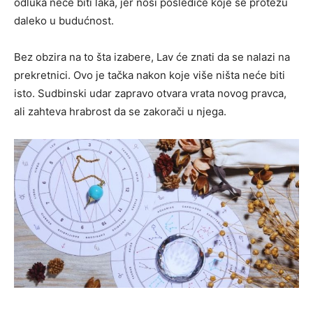
odluka neće biti laka, jer nosi posledice koje se protežu
daleko u budućnost.
Bez obzira na to šta izabere, Lav će znati da se nalazi na
prekretnici. Ovo je tačka nakon koje više ništa neće biti
isto. Sudbinski udar zapravo otvara vrata novog pravca,
ali zahteva hrabrost da se zakorači u njega.