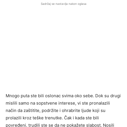
Sadržaj se nastavlja nakon oglasa
Mnogo puta ste bili oslonac svima oko sebe. Dok su drugi
mislili samo na sopstvene interese, vi ste pronalazili
način da zaštitite, podržite i ohrabrite ljude koji su
prolazili kroz teške trenutke. Čak i kada ste bili
povređeni, trudili ste se da ne pokažete slabost. Nosili