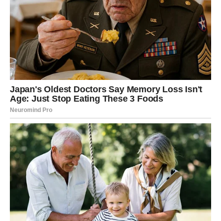
nisu sami. Ljubav porodice, pažnja dragih ljudi i podrška
koja stiže sa svih strana promeniće vaše raspoloženje i
vratiti vam osmeh koji je dugo bio skriven iza umora i
razočaranja.
Biće trenutaka kada ćete zastati i shvatiti koliko se život
promenio. Upravo tada ćete razumeti da nijedna vaša
suza nije bila uzaludna.