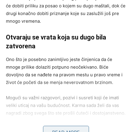
će dobiti priliku za posao o kojem su dugo maštali, dok će
drugi konačno dobiti priznanje koje su zaslužili još pre
mnogo vremena.
Otvaraju se vrata koja su dugo bila
zatvorena
Ono što je posebno zanimljivo jeste činjenica da će
mnoge prilike dolaziti potpuno neočekivano. Biće
dovoljno da se nađete na pravom mestu u pravo vreme i
život će početi da se menja neverovatnom brzinom.
Mogući su važni razgovori, pozivi i susreti koji će imati
veliki uticaj na vašu budućnost. Karma sada želi da vas
nagradi zbog svega što ste prošli ćuteći i dostojanstveno.
Porodični odnosi postaju mnogo