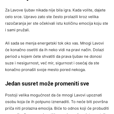
Za Lavove ljubav nikada nije bila igra. Kada volite, dajete
celo srce. Upravo zato ste često prolazili kroz velika
razočaranja jer ste očekivali istu količinu emocija koju ste
i sami pružali.
Ali sada se menja energetski tok oko vas. Mnogi Lavovi
će konačno osetiti da ih neko vidi na pravi način. Dolazi
period u kojem ćete shvatiti da prava ljubav ne donosi
suze i nesigurnost, već mir, sigurnost i osećaj da ste
konačno pronašli svoje mesto pored nekoga.
Jedan susret može promeniti sve
Postoji velika mogućnost da će mnogi Lavovi upoznati
osobu koja će ih potpuno iznenaditi. To neće biti površna
priča niti prolazna emocija. Biće to odnos koji će probuditi