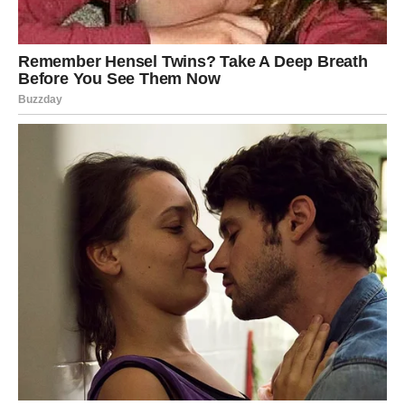
početi da verujete ljudima, ljubavi i sreći. Osetićete mir
koji dugo niste imali i konačno ćete razumeti da su vas
sva iskušenja vodila ka nečemu mnogo lepšem.
Karma vas nije zaboravila. Naprotiv. Sve vreme je
pripremala trenutke koji će vam pokazati da dobrota
nikada ne prolazi nekažnjeno i da ljudi sa velikim srcem
na kraju ipak dobiju ono što zaslužuju.