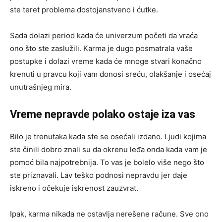
ste teret problema dostojanstveno i ćutke.
Sada dolazi period kada će univerzum početi da vraća
ono što ste zaslužili. Karma je dugo posmatrala vaše
postupke i dolazi vreme kada će mnoge stvari konačno
krenuti u pravcu koji vam donosi sreću, olakšanje i osećaj
unutrašnjeg mira.
Vreme nepravde polako ostaje iza vas
Bilo je trenutaka kada ste se osećali izdano. Ljudi kojima
ste činili dobro znali su da okrenu leđa onda kada vam je
pomoć bila najpotrebnija. To vas je bolelo više nego što
ste priznavali. Lav teško podnosi nepravdu jer daje
iskreno i očekuje iskrenost zauzvrat.
Ipak, karma nikada ne ostavlja nerešene račune. Sve ono