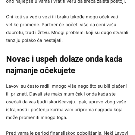
ono najlepše u vama i vratiti veru da sreća zaista postoji.
Oni koji su već u vezi ili braku takođe mogu očekivati
velike promene. Partner će početi više da ceni vašu
dobrotu, trud i žrtvu. Mnogi problemi koji su dugo stvarali
tenziju polako će nestajati.
Novac i uspeh dolaze onda kada
najmanje očekujete
Lavovi su često radili mnogo više nego što su bili plaćeni
ili priznati. Davali ste maksimum čak i onda kada ste
osećali da vas ljudi iskorišćavaju. Ipak, upravo zbog vaše
istrajnosti i poštenja karma vam priprema nagradu koja
može promeniti mnogo toga.
Pred vama je period finansijskog poboljšanja. Neki Lavovi