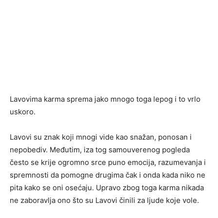
Lavovima karma sprema jako mnogo toga lepog i to vrlo
uskoro.
Lavovi su znak koji mnogi vide kao snažan, ponosan i
nepobediv. Međutim, iza tog samouverenog pogleda
često se krije ogromno srce puno emocija, razumevanja i
spremnosti da pomogne drugima čak i onda kada niko ne
pita kako se oni osećaju. Upravo zbog toga karma nikada
ne zaboravlja ono što su Lavovi činili za ljude koje vole.