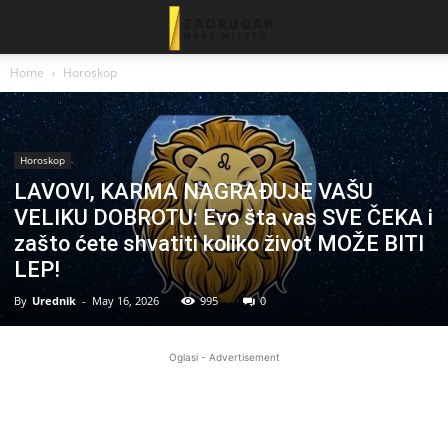
Home
Horoskop
Horoskop
LAVOVI, KARMA NAGRAĐUJE VAŠU
VELIKU DOBROTU: Evo šta vas SVE ČEKA i
zašto ćete shvatiti koliko život MOŽE BITI
LEP!
By
Urednik
-
May 16, 2026
995
0
Oglasi - Advertisement