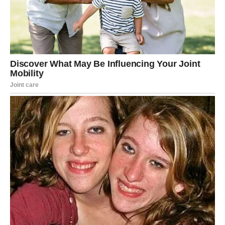
Karma vam vraća veru u život
Postojali su dani kada ste mislili da vas sreća zaobilazi.
Koliko god da ste se trudili, činilo vam se da stalno
prolazite kroz borbe, prepreke i razočaranja. Ali karma
nikada ne zaboravlja dobre ljude.
Sve ono lepo što ste činili sada počinje da se vraća kroz
događaje koji će vas iznenaditi. Pred vama su dani puni
emocija, važnih preokreta i situacija koje će vam dokazati
da posle svake tame dolazi svetlost.
Shvatićete koliko život može biti lep
Najveća promena kod Lavova neće biti samo spoljašnja.
Prava promena dogodiće se u vašem srcu. Ponovo ćete