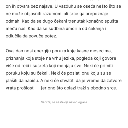
on ih otvara bez najave. U vazduhu se oseća nešto što se
ne može objasniti razumom, ali srce ga prepoznaje
odmah. Kao da se dugo čekani trenutak konačno spušta
među nas. Kao da se sudbina umorila od čekanja i
odlučila da povuče potez.
Ovaj dan nosi energiju poruka koje kasne mesecima,
priznanja koja stoje na vrhu jezika, pogleda koji govore
više od reči i susreta koji menjaju sve. Neki će primiti
poruku koju su čekali. Neki će poslati onu koju su se
plašili da napišu. A neki će shvatiti da je vreme da zatvore
vrata prošlosti — jer ono što dolazi traži slobodno srce.
Sadržaj se nastavlja nakon oglasa