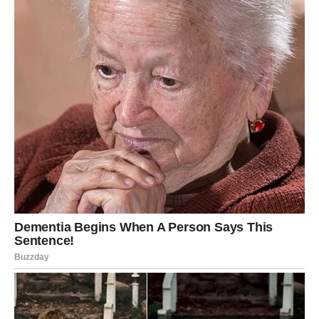
Ovo je dan kada shvataš da ljubav dolazi onda kada
prestaneš da je tražiš.
Ribe
Ribe danas osećaju romantičnu energiju koja ih obuzima.
Susret, pogled ili razgovor ostavlja dubok trag.
Moguće je novo poznanstvo koje deluje kao da traje
godinama.