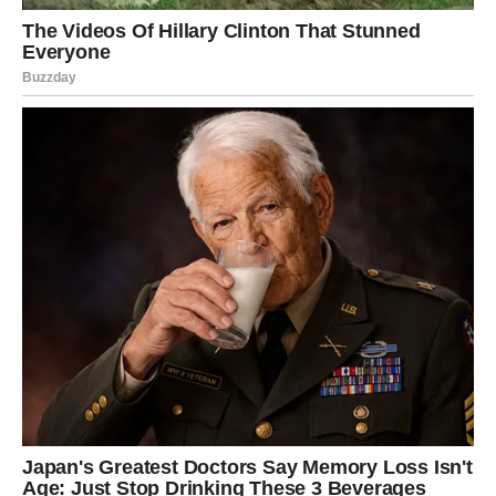
Ovo je dan kada hrabrost pobeđuje strah.
Strelac
Strelac danas doživljava iznenađenje. Osoba od koje si
odustao može se ponovo pojaviti sa drugačijim
pristupom.
Sudbina testira tvoje srce — da li si spreman da pružiš
novu šansu?