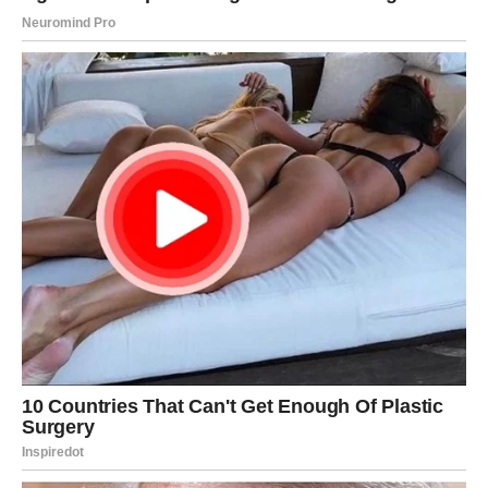
Jarac
Jarac danas dobija priznanje koje menja sve. Neko ti
govori ono što si dugo želeo da čuješ.
Ako si u vezi — partner ti pokazuje koliko mu značiš na
način koji te raznežuje.
Vodolija
Vodolija danas dobija poruku u trenutku kada je najmanje
očekuje. Rečenica koja stiže pokreće lavinu emocija.