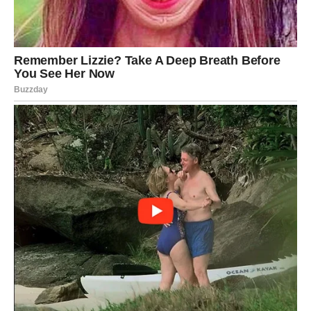
Vaga
Vaga danas dobija ono što je dugo želela — jasnoću.
Nema više dvosmislenih signala. Neko će ti otvoreno reći
šta oseća.
Ako si u vezi — razgovor koji sledi briše nesporazume.
Ako si slobodna — očekuj poziv koji menja planove.
Škorpija
Škorpija danas oseća nalet emocija koje je dugo
potiskivala. Moguće je da ti prvi pošalješ poruku koju si
danima pisao u glavi.