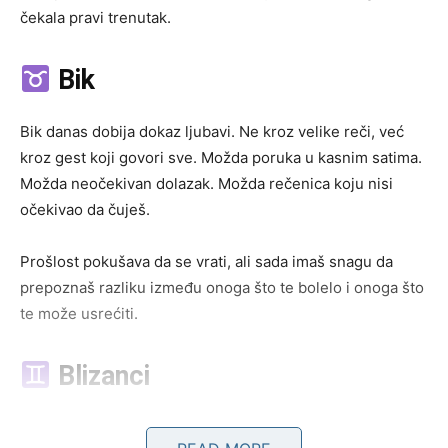
čekala pravi trenutak.
Bik
Bik danas dobija dokaz ljubavi. Ne kroz velike reči, već
kroz gest koji govori sve. Možda poruka u kasnim satima.
Možda neočekivan dolazak. Možda rečenica koju nisi
očekivao da čuješ.
Prošlost pokušava da se vrati, ali sada imaš snagu da
prepoznaš razliku između onoga što te bolelo i onoga što
te može usrećiti.
Blizanci
Blizanci danas otkrivaju tajnu. Neko krije emocije prema