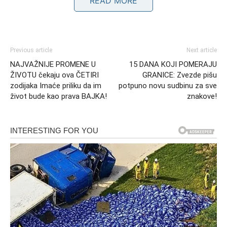
READ MORE
tebi duže nego što misliš. Danas ta maska pada. Razgovor
koji sledi može te ostaviti bez daha.
Ako si u vezi — partner ti otkriva nešto što je dugo nosio
Previous article
Next article
u sebi. Ako si slobodan — spremi se za priznanje koje
NAJVAŽNIJE PROMENE U
15 DANA KOJI POMERAJU
dolazi iznenada.
ŽIVOTU čekaju ova ČETIRI
GRANICE: Zvezde pišu
zodijaka Imaće priliku da im
potpuno novu sudbinu za sve
život bude kao prava BAJKA!
znakove!
Rak
Rak oseća da se nešto menja u vazduhu. Intuicija ti je
pojačana i nepogrešivo te vodi ka osobi koja ti je suđena.
Danas možeš doživeti susret koji deluje kao déjà vu.
Poruka iz prošlosti može se pojaviti, ali ovaj put ti
odlučuješ da li ćeš je otvoriti ili ostaviti nepročitanu.
Lav