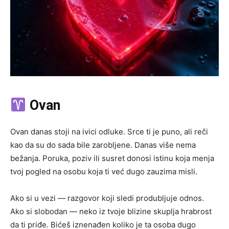
Ovan
Ovan danas stoji na ivici odluke. Srce ti je puno, ali reči
kao da su do sada bile zarobljene. Danas više nema
bežanja. Poruka, poziv ili susret donosi istinu koja menja
tvoj pogled na osobu koja ti već dugo zauzima misli.
Ako si u vezi — razgovor koji sledi produbljuje odnos.
Ako si slobodan — neko iz tvoje blizine skuplja hrabrost
da ti priđe. Bićeš iznenađen koliko je ta osoba dugo