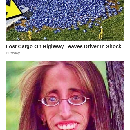
Lav danas privlači pažnju gde god se pojavi. Neko te
posmatra duže vreme i danas odlučuje da napravi prvi
korak. Očekuj kompliment, poruku ili poziv koji dolazi
iznenada.
Ako si u vezi — partner pokazuje ljubomoru koja zapravo
krijje duboku ljubav.
Devica
Devica danas shvata da ljubav nije u kontroli, već u
prepuštanju. Poruka koju dobijaš tera te da razmisliš o
osobi kojoj nisi davao dovoljno šanse.
Moguće je priznanje koje dolazi u tišini, ali ima težinu
koja se ne zaboravlja.