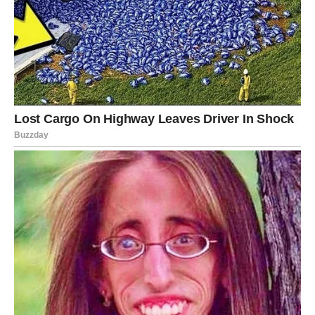
LJUBAV KOJA PREŽIVI VREME
ZASLUŽUJE JOŠ JEDNU ŠANSU
Za Škorpiju, Bika i Raka dolazi period u kojem će prošlost
ponovo postati deo sadašnjosti. Stare emocije,
nezavršene priče i ljubavi koje nikada nisu potpuno
ugašene sada dobijaju priliku za novi početak.
Najlepše od svega jeste činjenica da će ovog puta mnoge
stvari biti drugačije. Više zrelosti, više razumevanja i
manje ponosa omogućiće da odnosi koji su nekada bili
prekinuti ponovo procvetaju.