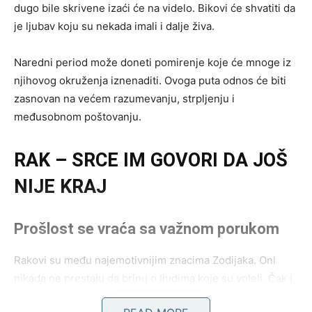
dugo bile skrivene izaći će na videlo. Bikovi će shvatiti da
je ljubav koju su nekada imali i dalje živa.
Naredni period može doneti pomirenje koje će mnoge iz
njihovog okruženja iznenaditi. Ovoga puta odnos će biti
zasnovan na većem razumevanju, strpljenju i
međusobnom poštovanju.
RAK – SRCE IM GOVORI DA JOŠ
NIJE KRAJ
Prošlost se vraća sa važnom porukom
Rakovi su među najemotivnijim znacima Zodijaka. Oni
nikada ne prestaju da brinu o ljudima koje su voleli. Čak i
kada pokušaju da nastave dalje, deo njihovog srca ostaje