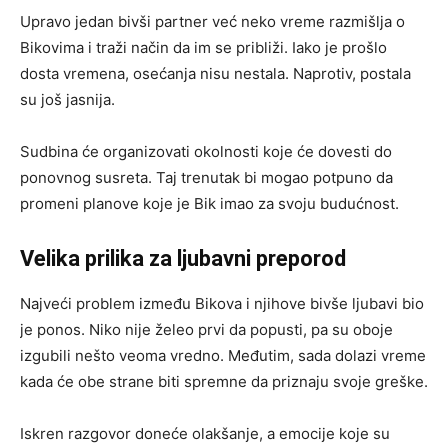
Upravo jedan bivši partner već neko vreme razmišlja o
Bikovima i traži način da im se približi. Iako je prošlo
dosta vremena, osećanja nisu nestala. Naprotiv, postala
su još jasnija.
Sudbina će organizovati okolnosti koje će dovesti do
ponovnog susreta. Taj trenutak bi mogao potpuno da
promeni planove koje je Bik imao za svoju budućnost.
Velika prilika za ljubavni preporod
Najveći problem između Bikova i njihove bivše ljubavi bio
je ponos. Niko nije želeo prvi da popusti, pa su oboje
izgubili nešto veoma vredno. Međutim, sada dolazi vreme
kada će obe strane biti spremne da priznaju svoje greške.
Iskren razgovor doneće olakšanje, a emocije koje su