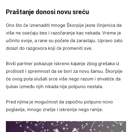
Praštanje donosi novu sreću
Ono što će iznenaditi mnoge Škorpije jeste činjenica da
više ne osećaju bes i razočaranje kao nekada. Vreme je
učinilo svoje, a rane su počele da zarastaju. Upravo zato
dolazi do razgovora koji će promeniti sve.
Bivši partner pokazuje iskreno kajanje zbog grešaka iz
prošlosti i spremnost da se bori za novu šansu. Škorpije
će ovog puta slušati srce više nego razum i shvatiće da
ljubav između njih nikada nije potpuno nestala.
Pred njima je mogućnost da započnu potpuno novo
poglavlje, mnogo zrelije i iskrenije nego ranije.