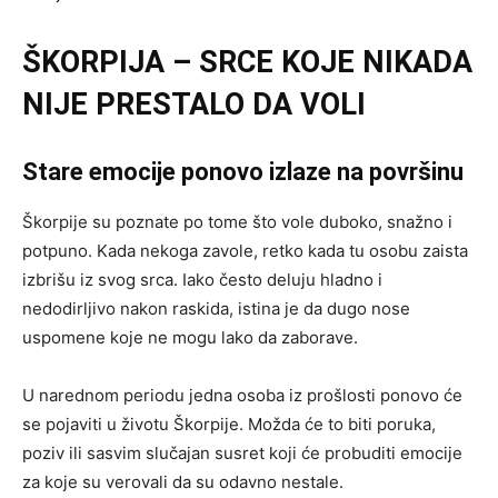
ŠKORPIJA – SRCE KOJE NIKADA
NIJE PRESTALO DA VOLI
Stare emocije ponovo izlaze na površinu
Škorpije su poznate po tome što vole duboko, snažno i
potpuno. Kada nekoga zavole, retko kada tu osobu zaista
izbrišu iz svog srca. Iako često deluju hladno i
nedodirljivo nakon raskida, istina je da dugo nose
uspomene koje ne mogu lako da zaborave.
U narednom periodu jedna osoba iz prošlosti ponovo će
se pojaviti u životu Škorpije. Možda će to biti poruka,
poziv ili sasvim slučajan susret koji će probuditi emocije
za koje su verovali da su odavno nestale.