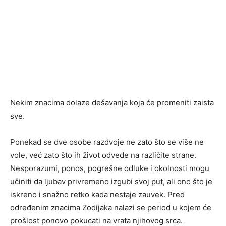
Nekim znacima dolaze dešavanja koja će promeniti zaista
sve.
Ponekad se dve osobe razdvoje ne zato što se više ne
vole, već zato što ih život odvede na različite strane.
Nesporazumi, ponos, pogrešne odluke i okolnosti mogu
učiniti da ljubav privremeno izgubi svoj put, ali ono što je
iskreno i snažno retko kada nestaje zauvek. Pred
određenim znacima Zodijaka nalazi se period u kojem će
prošlost ponovo pokucati na vrata njihovog srca.