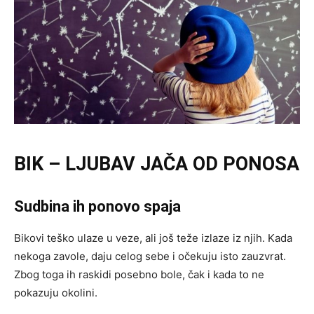
BIK – LJUBAV JAČA OD PONOSA
Sudbina ih ponovo spaja
Bikovi teško ulaze u veze, ali još teže izlaze iz njih. Kada
nekoga zavole, daju celog sebe i očekuju isto zauzvrat.
Zbog toga ih raskidi posebno bole, čak i kada to ne
pokazuju okolini.