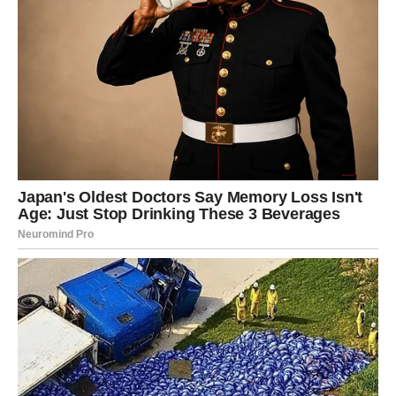
dugo muče. Saznaće da je i druga strana patila,
razmišljala i čekala pravi trenutak za povratak.
Pred njima je period velikih emocija, iskrenih priznanja i
mogućnosti da obnove odnos koji je nekada imao
posebnu vrednost. Ovoga puta ljubav će biti jača jer će
obe strane znati koliko je teško živeti jedna bez druge.