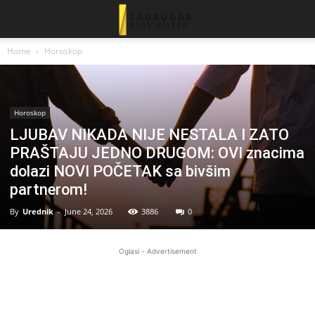
Home
Horoskop
Horoskop
LJUBAV NIKADA NIJE NESTALA I ZATO
PRAŠTAJU JEDNO DRUGOM: OVI znacima
dolazi NOVI POČETAK sa bivšim
partnerom!
By
Urednik
-
June 24, 2026
3886
0
Oglasi - Advertisement