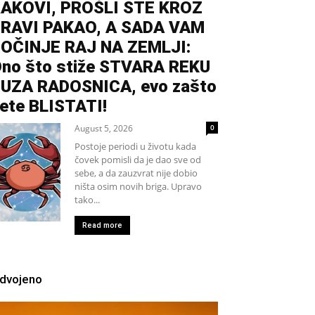
AKOVI, PROŠLI STE KROZ
RAVI PAKAO, A SADA VAM
OČINJE RAJ NA ZEMLJI:
no što stiže STVARA REKU
UZA RADOSNICA, evo zašto
ete BLISTATI!
August 5, 2026
0
Postoje periodi u životu kada
čovek pomisli da je dao sve od
sebe, a da zauzvrat nije dobio
ništa osim novih briga. Upravo
tako...
Read more
zdvojeno