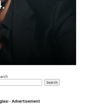
.
earch
Search
glasi - Advertisement