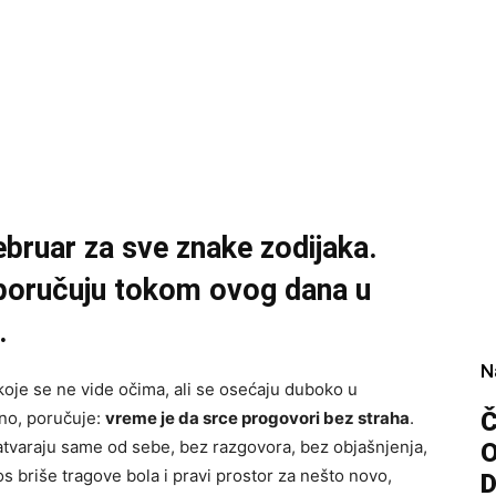
ebruar za sve znake zodijaka.
poručuju tokom ovog dana u
.
N
koje se ne vide očima, ali se osećaju duboko u
Č
čno, poručuje:
vreme je da srce progovori bez straha
.
atvaraju same od sebe, bez razgovora, bez objašnjenja,
 briše tragove bola i pravi prostor za nešto novo,
D