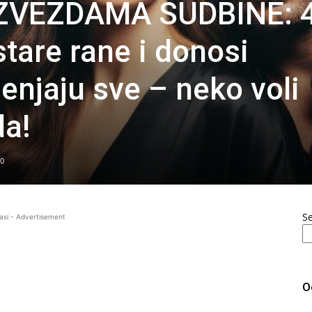
ZVEZDAMA SUDBINE: 4
stare rane i donosi
enjaju sve – neko voli
da!
0
S
asi - Advertisement
O