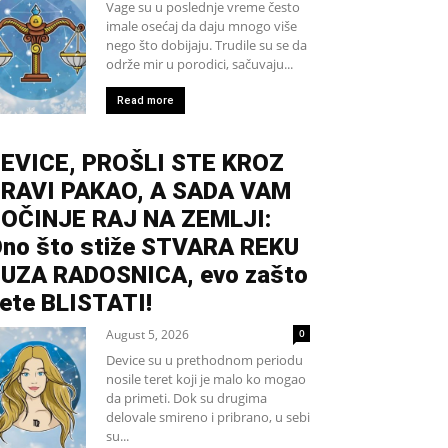
Vage su u poslednje vreme često
imale osećaj da daju mnogo više
nego što dobijaju. Trudile su se da
održe mir u porodici, sačuvaju...
Read more
EVICE, PROŠLI STE KROZ
RAVI PAKAO, A SADA VAM
OČINJE RAJ NA ZEMLJI:
no što stiže STVARA REKU
UZA RADOSNICA, evo zašto
ete BLISTATI!
August 5, 2026
0
Device su u prethodnom periodu
nosile teret koji je malo ko mogao
da primeti. Dok su drugima
delovale smireno i pribrano, u sebi
su...