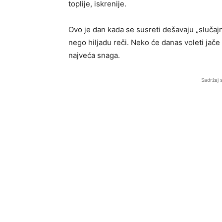
toplije, iskrenije.
Ovo je dan kada se susreti dešavaju „slučajn
nego hiljadu reči. Neko će danas voleti jače 
najveća snaga.
Sadržaj 