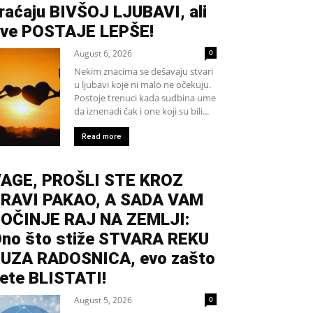
raćaju BIVŠOJ LJUBAVI, ali
ve POSTAJE LEPŠE!
August 6, 2026
0
Nekim znacima se dešavaju stvari
u ljubavi koje ni malo ne očekuju.
Postoje trenuci kada sudbina ume
da iznenadi čak i one koji su bili...
Read more
AGE, PROŠLI STE KROZ
RAVI PAKAO, A SADA VAM
OČINJE RAJ NA ZEMLJI:
no što stiže STVARA REKU
UZA RADOSNICA, evo zašto
ete BLISTATI!
August 5, 2026
0