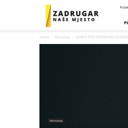
Zadrugar
Poče
Spot
P
Home
Horoskop
LJUBAV POD ZVEZDAMA SUDBINE: 4.
Horoskop