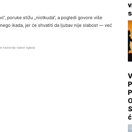
v
s
o“, poruke stižu „niotkuda“, a pogledi govore više
nego ikada, jer će shvatiti da ljubav nije slabost — već
se nastavlja nakon oglasa
V
P
P
O
S
ć