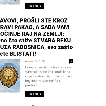
Read more
AVOVI, PROŠLI STE KROZ
RAVI PAKAO, A SADA VAM
OČINJE RAJ NA ZEMLJI:
no što stiže STVARA REKU
UZA RADOSNICA, evo zašto
ete BLISTATI!
August 5, 2026
0
Lavovi su navikli da budu oslonac
svima oko sebe, čak i onda kada
im je sopstveni život bio ispunjen
brigama i neizvesnošću. U
prethodnom...
Read more