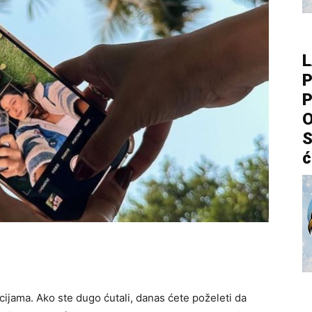
L
P
P
O
S
ć
ijama. Ako ste dugo ćutali, danas ćete poželeti da