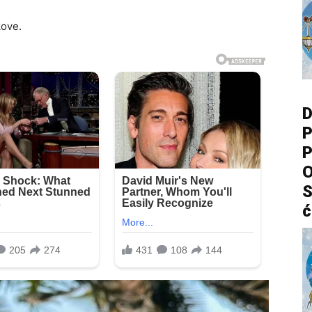
kove.
D
P
P
O
S
ć