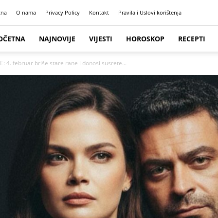
tna
O nama
Privacy Policy
Kontakt
Pravila i Uslovi korištenja
OČETNA
NAJNOVIJE
VIJESTI
HOROSKOP
RECEPTI
 februar briše stare rane i donosi susrete...