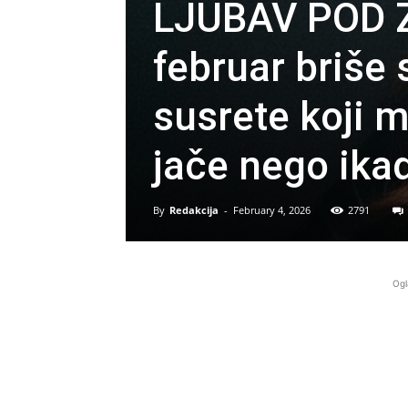
LJUBAV POD 
februar briše 
susrete koji m
jače nego ika
By
Redakcija
-
February 4, 2026
2791
Ogl