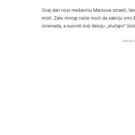
Ovaj dan nosi mešavinu Marsove strasti, V
misli. Zato mnogi neće moći da sakriju ono 
iznenada, a susreti koji deluju „slučajni“ bi
Sadržaj 