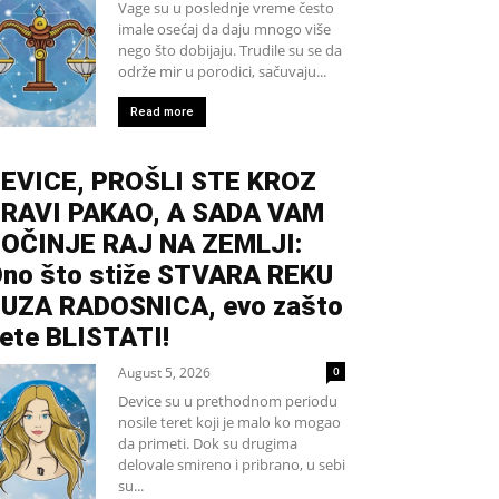
Vage su u poslednje vreme često
imale osećaj da daju mnogo više
nego što dobijaju. Trudile su se da
održe mir u porodici, sačuvaju...
Read more
EVICE, PROŠLI STE KROZ
RAVI PAKAO, A SADA VAM
OČINJE RAJ NA ZEMLJI:
no što stiže STVARA REKU
UZA RADOSNICA, evo zašto
ete BLISTATI!
August 5, 2026
0
Device su u prethodnom periodu
nosile teret koji je malo ko mogao
da primeti. Dok su drugima
delovale smireno i pribrano, u sebi
su...