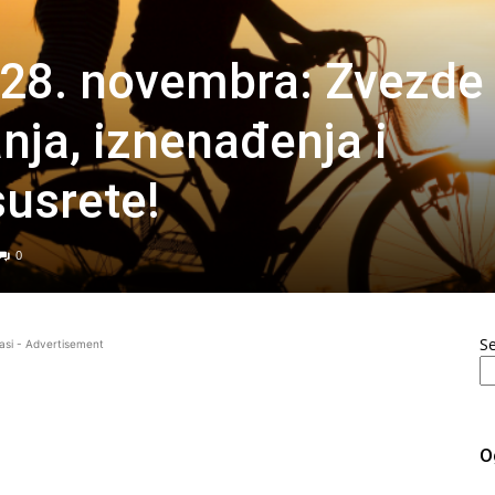
 28. novembra: Zvezde
nja, iznenađenja i
usrete!
0
S
asi - Advertisement
O