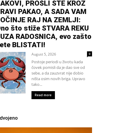
AKOVI, PROŠLI STE KROZ
RAVI PAKAO, A SADA VAM
OČINJE RAJ NA ZEMLJI:
no što stiže STVARA REKU
UZA RADOSNICA, evo zašto
ete BLISTATI!
August 5, 2026
0
Postoje periodi u životu kada
čovek pomisli da je dao sve od
sebe, a da zauzvrat nije dobio
ništa osim novih briga. Upravo
tako...
Read more
zdvojeno