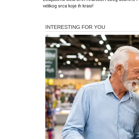
iskreno priznanje.
velikog srca koje ih krasi!
28. novembar ti donosi emotivnu sigurnost, 
BLIZANCI – Poruka koja s
Ako postoji znak koji 28. novembra dobija k
Ovaj dan donosi direktan, jasan signal od oso
Neko ti se vraća, neko ti se otvara ili neko d
Slobodni Blizanci:
Nešto što počinje kao spo
Zauzeti:
Dan jako povoljan za rešavanje nesu
RAK – Susret koji ima sud
Rakove 28. novembar vraća na put ljubavi ko
osoba koja te emotivno duboko dotiče – čak 
Slobodni:
Sudbinski susret, vrlo verovatno 
toplu emociju.