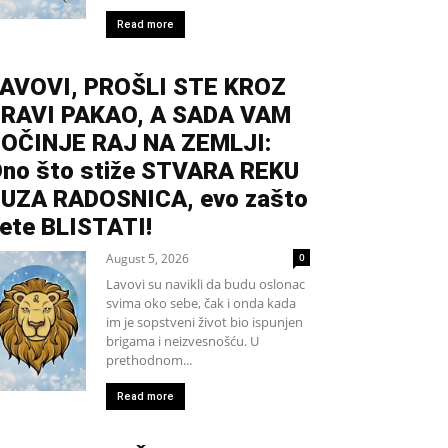
Read more
AVOVI, PROŠLI STE KROZ
RAVI PAKAO, A SADA VAM
OČINJE RAJ NA ZEMLJI:
no što stiže STVARA REKU
UZA RADOSNICA, evo zašto
ete BLISTATI!
August 5, 2026
0
Lavovi su navikli da budu oslonac
svima oko sebe, čak i onda kada
im je sopstveni život bio ispunjen
brigama i neizvesnošću. U
prethodnom...
Read more