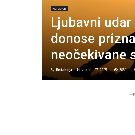
Horoskop
Ljubavni udar
donose prizna
neočekivane s
By
Redakcija
-
November 27, 2025
3051
Ogl