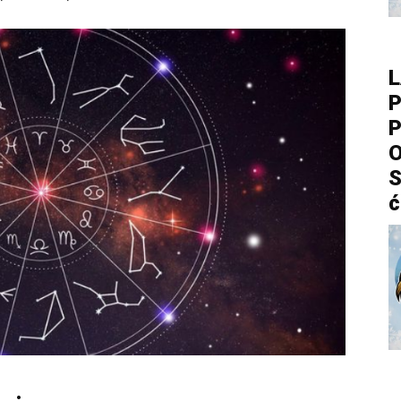
L
P
P
O
S
ć