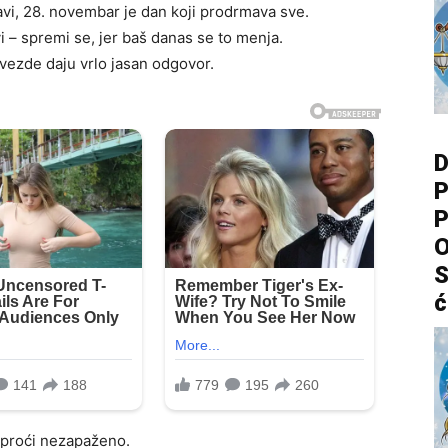
avi, 28. novembar je dan koji prodrmava sve.
i – spremi se, jer baš danas se to menja.
 zvezde daju vrlo jasan odgovor.
D
P
P
O
S
ć
e proći nezapaženo.