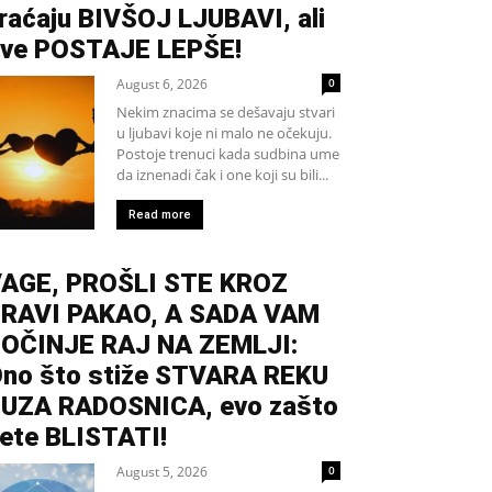
raćaju BIVŠOJ LJUBAVI, ali
ve POSTAJE LEPŠE!
August 6, 2026
0
Nekim znacima se dešavaju stvari
u ljubavi koje ni malo ne očekuju.
Postoje trenuci kada sudbina ume
da iznenadi čak i one koji su bili...
Read more
AGE, PROŠLI STE KROZ
RAVI PAKAO, A SADA VAM
OČINJE RAJ NA ZEMLJI:
no što stiže STVARA REKU
UZA RADOSNICA, evo zašto
ete BLISTATI!
August 5, 2026
0