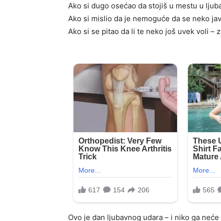
Ako si dugo osećao da stojiš u mestu u ljub
Ako si mislio da je nemoguće da se neko jav
Ako si se pitao da li te neko još uvek voli –
Ovo je dan ljubavnog udara – i niko ga neć