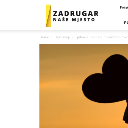
Zadrugar
Poče
Spot
P
Home
Horoskop
Ljubavni udar 28. novembra: Zve