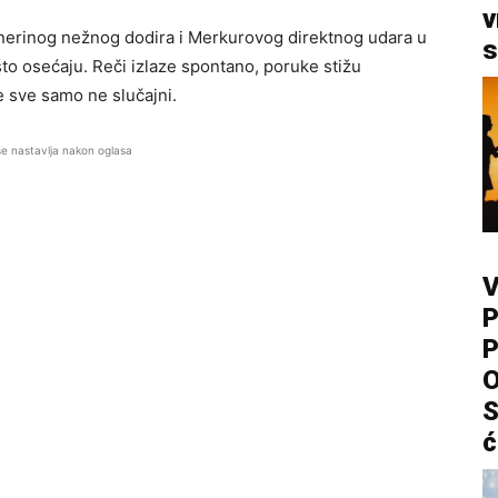
v
enerinog nežnog dodira i Merkurovog direktnog udara u
s
što osećaju. Reči izlaze spontano, poruke stižu
će sve samo ne slučajni.
se nastavlja nakon oglasa
V
P
P
O
S
ć