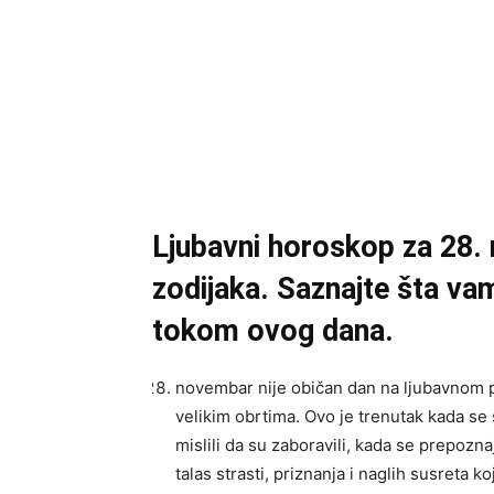
Ljubavni horoskop za 28.
zodijaka. Saznajte šta va
tokom ovog dana.
novembar nije običan dan na ljubavnom 
velikim obrtima. Ovo je trenutak kada se
mislili da su zaboravili, kada se prepozn
talas strasti, priznanja i naglih susreta