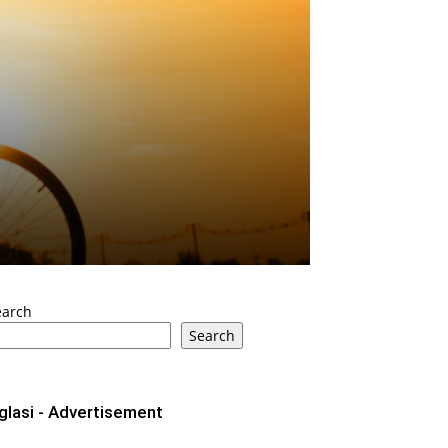
earch
Search
glasi - Advertisement