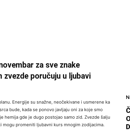
 novembar za sve znake
m zvezde poručuju u ljubavi
N
planu. Energije su snažne, neočekivane i usmerene ka
Č
 srca bude, kada se ponovo javljaju oni za koje smo
aje hemija gde je dugo postojao samo zid. Zvezde šalju
 koji mogu promeniti ljubavni kurs mnogim zodijacima.
D