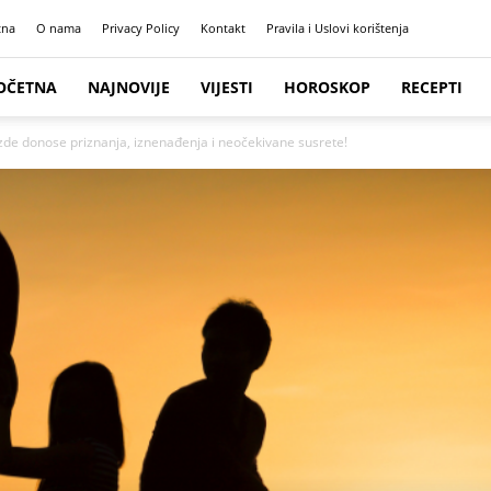
tna
O nama
Privacy Policy
Kontakt
Pravila i Uslovi korištenja
OČETNA
NAJNOVIJE
VIJESTI
HOROSKOP
RECEPTI
zde donose priznanja, iznenađenja i neočekivane susrete!