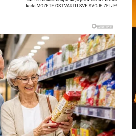
kada MOZETE OSTVARITI SVE SVOJE ZELJE!
ali i malo suza – ovoga puta radosnica.
e ne odbija
armičku poruku – to su Blizanci.
be koja ti je u mislima.
olazi u tvoj život kao grom iz vedra neba.
ntana komunikacija, prerasta u ozbiljnu hemiju.
glasica – partner te sluša, razume i želi mir.
binski pečat
ji im je dugo izmicao. Ovo je dan kada se pojavljuje
i ako joj to ne pokažeš odmah.
sa osobom koja nosi intenzivne oči, snažnu energiju i