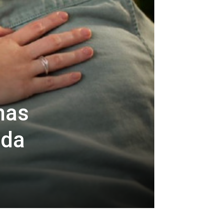
nas
 da