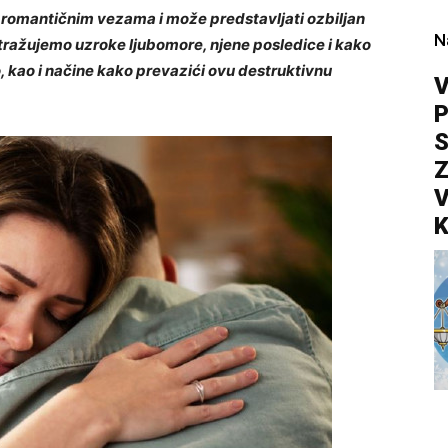
u romantičnim vezama i može predstavljati ozbiljan
N
tražujemo uzroke ljubomore, njene posledice i kako
 kao i načine kako prevazići ovu destruktivnu
V
P
S
Z
V
K