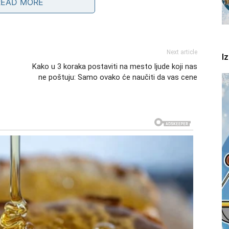
READ MORE
Next article
I
Kako u 3 koraka postaviti na mesto ljude koji nas
ne poštuju: Samo ovako će naučiti da vas cene
živeli prevaru ili izdaju, prirodno je da postanemo
 može ostaviti duboke emocionalne ožiljke koji nas
 začarani krug nesigurnosti.
 će izgubiti voljenu osobu, što može dovesti do
način zaštite. Ovaj strah može biti pojačan i vanjskim
važnost partnerskih odnosa.