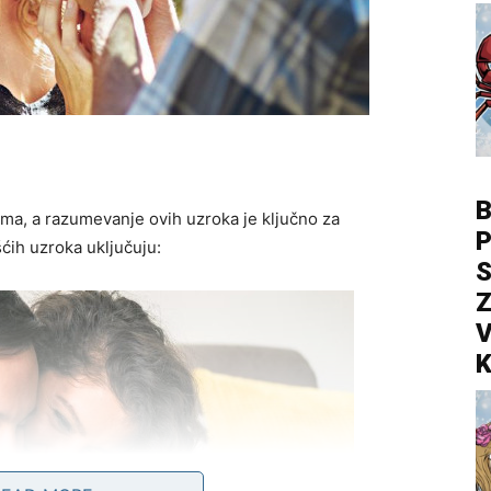
e
B
ma, a razumevanje ovih uzroka je ključno za
P
ćih uzroka uključuju:
S
Z
V
K