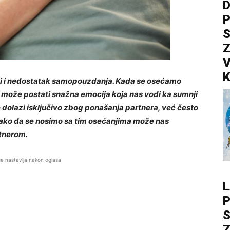
D
P
S
Z
V
K
ti i nedostatak samopouzdanja. Kada se osećamo
a može postati snažna emocija koja nas vodi ka sumnji
e dolazi isključivo zbog ponašanja partnera, već često
 kako da se nosimo sa tim osećanjima može nas
rtnerom.
se nastavlja nakon oglasa
L
P
S
Z