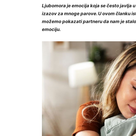
Ljubomora je emocija koja se često javlja 
izazov za mnoge parove. U ovom članku is
možemo pokazati partneru da nam je stalo,
emociju.