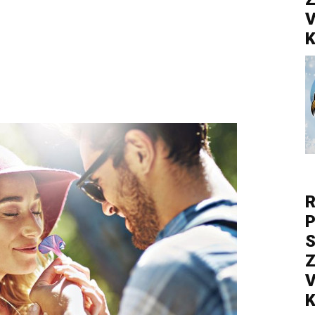
V
K
R
P
S
Z
V
K