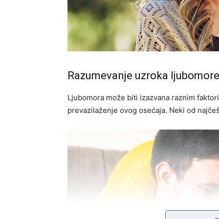
Razumevanje uzroka ljubomor
Ljubomora može biti izazvana raznim faktori
prevazilaženje ovog osećaja. Neki od najčeš