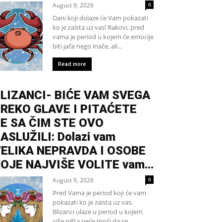
August 9, 2026
0
Dani koji dolaze će Vam pokazati
ko je zaista uz vas! Rakovi, pred
vama je period u kojem će emocije
biti jače nego inače, ali...
Read more
LIZANCI- BIĆE VAM SVEGA
REKO GLAVE I PITAĆETE
E SA ČIM STE OVO
ASLUŽILI: Dolazi vam
ELIKA NEPRAVDA I OSOBE
OJE NAJVIŠE VOLITE vam...
August 9, 2026
0
Pred Vama je period koji će vam
pokazati ko je zaista uz vas.
Blizanci ulaze u period u kojem
više ništa neće moći da se...