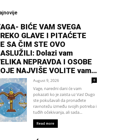
ajnovije
AGA- BIĆE VAM SVEGA
REKO GLAVE I PITAĆETE
E SA ČIM STE OVO
ASLUŽILI: Dolazi vam
ELIKA NEPRAVDA I OSOBE
OJE NAJVIŠE VOLITE vam...
August 9, 2026
0
Vage, naredni dani će vam
pokazati ko je zaista uz Vas! Dugo
ste pokušavali da pronađete
ravnotežu između svojih potreba i
tuđih očekivanja, ali sada...
Read more