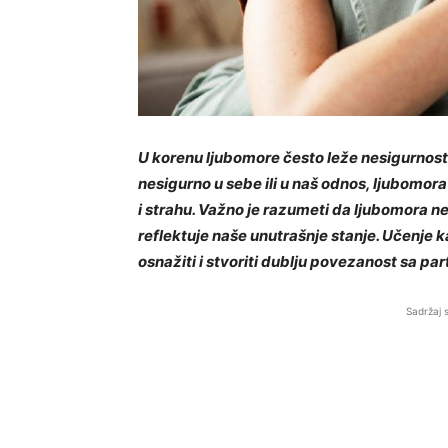
U korenu ljubomore često leže nesigurnos
nesigurno u sebe ili u naš odnos, ljubomor
i strahu. Važno je razumeti da ljubomora n
reflektuje naše unutrašnje stanje. Učenje
osnažiti i stvoriti dublju povezanost sa pa
Sadržaj 