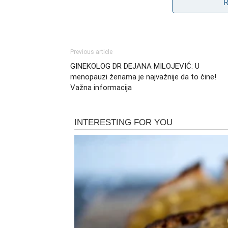
Previous article
GINEKOLOG DR DEJANA MILOJEVIĆ: U
menopauzi ženama je najvažnije da to čine!
Važna informacija
Nedostatak poverenja:
Ako smo nekada do
oprezni u budućim vezama. Osećaj izdaje
prate i u novim odnosima, stvarajući tako
Strah od gubitka:
Mnogi ljudi se boje da
prekomernog oslanjanja na ljubomoru kao 
faktorima, poput okoline koja naglašava 