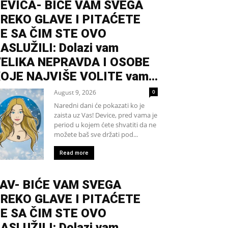
EVICA- BIĆE VAM SVEGA
REKO GLAVE I PITAĆETE
E SA ČIM STE OVO
ASLUŽILI: Dolazi vam
ELIKA NEPRAVDA I OSOBE
OJE NAJVIŠE VOLITE vam...
August 9, 2026
0
Naredni dani će pokazati ko je
zaista uz Vas! Device, pred vama je
period u kojem ćete shvatiti da ne
možete baš sve držati pod...
Read more
AV- BIĆE VAM SVEGA
REKO GLAVE I PITAĆETE
E SA ČIM STE OVO
ASLUŽILI: Dolazi vam