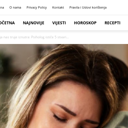
tna
O nama
Privacy Policy
Kontakt
Pravila i Uslovi korištenja
OČETNA
NAJNOVIJE
VIJESTI
HOROSKOP
RECEPTI
nas truje iznutra: Psiholog ističe 5 stvari...