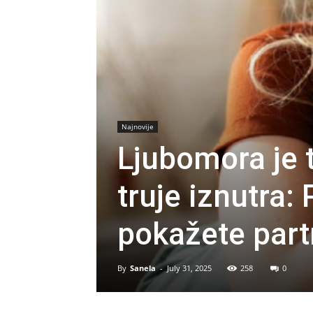
Najnovije
Ljubomora je 
truje iznutra: 
pokažete part
By
Sanela
-
July 31, 2025
258
0