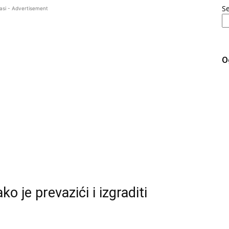
S
asi - Advertisement
O
 je prevazići i izgraditi