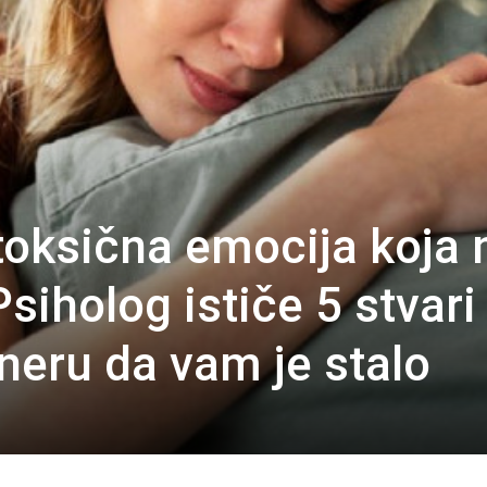
toksična emocija koja 
Psiholog ističe 5 stvari
neru da vam je stalo