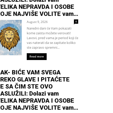
ELIKA NEPRAVDA I OSOBE
OJE NAJVIŠE VOLITE vam...
August 9, 2026
0
Naredni dani će Vam pokazati
kome zaista možete verovati!
Lavovi, pred vama je period koji će
vas naterati da se zapitate koliko
ste zapravo spremni...
Read more
AK- BIĆE VAM SVEGA
REKO GLAVE I PITAĆETE
E SA ČIM STE OVO
ASLUŽILI: Dolazi vam
ELIKA NEPRAVDA I OSOBE
OJE NAJVIŠE VOLITE vam...