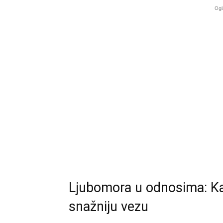
Ogl
Ljubomora u odnosima: Kako
snažniju vezu