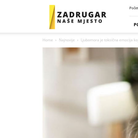
Zadrugar
Poče
Spot
P
Home
Najnovije
Ljubomora je toksična emocija koja 