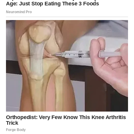
Ovo je susret koji će Ribama delovati nestvarno. Kao
scena iz filma. Kao da je sve unapred isplanirano od
strane univerzuma.
Ribe će osetiti toplinu, sigurnost i ogromnu želju u isto
vreme.
Biće to osoba koja budi i nežnost i strast. I potrebu da se
približe i da se izgube u toj blizini.
Ribe će znati. Bez objašnjenja. Bez logike.
Samo će znati da je taj susret poseban.
Fatalan. Sudbinski. Neponovljiv.