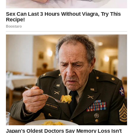
RIBE – LJUBAV KOJA LIČI NA
SUDBINU
Ribe veruju u sudbinu. U znakove. U magiju. I sada će
dobiti dokaz da takve stvari zaista postoje.