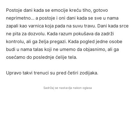
Postoje dani kada se emocije kreću tiho, gotovo
neprimetno… a postoje i oni dani kada se sve u nama
zapali kao varnica koja pada na suvu travu. Dani kada srce
ne pita za dozvolu. Kada razum pokušava da zadrži
kontrolu, ali ga želja pregazi. Kada pogled jedne osobe
budi u nama talas koji ne umemo da objasnimo, ali ga
osećamo do poslednje ćelije tela.
Upravo takvi trenuci su pred četiri zodijaka.
Sadržaj se nastavlja nakon oglasa