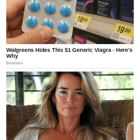
Lav će želeti da bude blizu te osobe. Da je čuje. Da je
gleda. Da pronađe razlog da ostane još malo.
I što više vremena prolazi, želja će rasti.
Ovo nije simpatija. Ovo je plamen.
Lav će po prvi put osetiti kako je to kada neko zapali vatru
u njemu bez ijedne reči.
BLIZANCI – OPSESIJA KOJA
POČINJE RAZGOVOROM
Kod Blizanaca sve počinje rečima. Ali ovo će biti mnogo
više od zanimljivog razgovora.