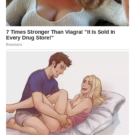
Ovo je susret sa osobom koja će Blizancima ući u misli i
ostati tamo.
Razgovor će teći lako, prirodno, ali iza toga će se kriti
ogromna privlačnost. Blizanci će želeti da pričaju satima.
Da razmenjuju poruke. Da traže svaki izgovor za kontakt.
I onda će shvatiti da ne mogu da prestanu da misle na tu
osobu.
Ovo je ona vrsta susreta kada se mozak i srce udruže
protiv razuma.
Blizanci će osetiti nalet želje koji ih iznenađuje. Intenzitet
koji ih plaši, ali istovremeno privlači kao magnet.
Ovo je fatalna mentalna i fizička povezanost.