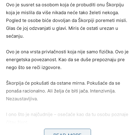
Ovo je susret sa osobom koja će probuditi onu Škorpiju
koja je mislila da više nikada neće tako želeti nekoga.
Pogled te osobe biće dovoljan da Škorpiji poremeti misli.
Glas će joj odzvanjati u glavi. Miris će ostati urezan u
sećanju.
Ovo je ona vrsta privlačnosti koja nije samo fizička. Ovo je
energetska povezanost. Kao da se duše prepoznaju pre
nego što se reči izgovore.
Škorpija će pokušati da ostane mirna. Pokušaće da se
ponaša racionalno. Ali želja će biti jača. Intenzivnija.
Nezaustavljiva.
I ono što je najčudnije – osećaće kao da tu osobu poznaje
čitav život.