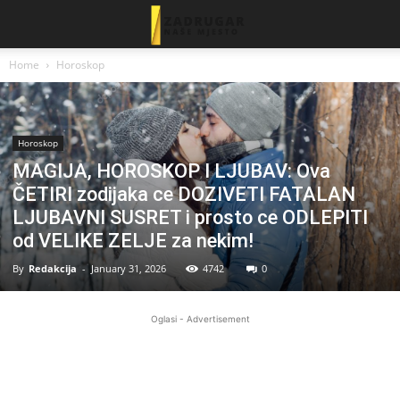
Home
Horoskop
Horoskop
MAGIJA, HOROSKOP I LJUBAV: Ova
ČETIRI zodijaka ce DOZIVETI FATALAN
LJUBAVNI SUSRET i prosto ce ODLEPITI
od VELIKE ZELJE za nekim!
By
Redakcija
-
January 31, 2026
4742
0
Oglasi - Advertisement