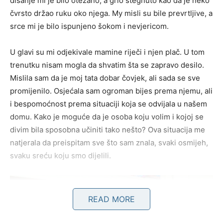
disanje mi je bilo otežano, a grlo stegnuto kao da je neko
čvrsto držao ruku oko njega. My misli su bile prevrtljive, a
srce mi je bilo ispunjeno šokom i nevjericom.
U glavi su mi odjekivale mamine riječi i njen plač. U tom
trenutku nisam mogla da shvatim šta se zapravo desilo.
Mislila sam da je moj tata dobar čovjek, ali sada se sve
promijenilo. Osjećala sam ogroman bijes prema njemu, ali
i bespomoćnost prema situaciji koja se odvijala u našem
domu. Kako je moguće da je osoba koju volim i kojoj se
divim bila sposobna učiniti tako nešto? Ova situacija me
natjerala da preispitam sve što sam znala, svaki osmijeh,
svaku sreću koju smo dijelili.
READ MORE