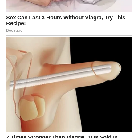
meni raste strah od onoga što će se desiti dalje, kako će
se ova situacija razviti. Osjećam da su se temelji naše
porodice srušili, a ja nemam kontrolu nad tim.
Ne znam kako da nastavim dalje. Sve što sam osjećala
prema ocu sada je pretvoreno u prazninu. Ne mogu da
zamislim kako bi moj život izgledao dalje, kada je osnovna
sigurnost koju sam imala uništena. Da li su svi ti trenuci
sreće koje smo dijelili bili samo iluzija? Kako da se
suočim s novom realnošću koja mi se nameće? Svaka
misao o budućnosti ispunjena je tugom i strahom, kao da
je svaka nada nestala s tim jednim razgovorom koji sam
čula kroz vrata dnevne sobe.