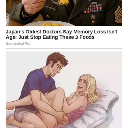
bi saznao šta se desilo, bojim se da bi mogao učiniti
nešto iracionalno.
U meni se sukobljavaju osjećaji. Da li da se pravim da
ništa nisam čula, da ćutim i tako zaštitim mamu, ili da je
pitam za sve? Strah me obuzima. Strah za nju, za sebe i
za brata. Sada je u meni samo haos – bijes, tuga i osjećaj
izgubljenosti. Sve što sam mislila da znam o našoj
porodici se raspada pred mojim očima. Prije sam
vjerovala da je moja porodica idealna, a sada je to sve
postalo samo daleki san.
Nesigurna budućnost
Svaki put kada zatvorim oči, vidim mamu kako plače.
Toliko je bila jaka za nas, skrivala svoj bol, dok su se
njene suze pretvarale u rijeku tuge. A sada je sama,
slomljena, bez ičije podrške. I ja sam slomljena s njom.
U