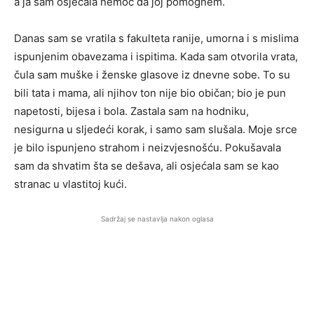
a ja sam osjećala nemoć da joj pomognem.
Danas sam se vratila s fakulteta ranije, umorna i s mislima
ispunjenim obavezama i ispitima. Kada sam otvorila vrata,
čula sam muške i ženske glasove iz dnevne sobe. To su
bili tata i mama, ali njihov ton nije bio običan; bio je pun
napetosti, bijesa i bola. Zastala sam na hodniku,
nesigurna u sljedeći korak, i samo sam slušala. Moje srce
je bilo ispunjeno strahom i neizvjesnošću. Pokušavala
sam da shvatim šta se dešava, ali osjećala sam se kao
stranac u vlastitoj kući.
Sadržaj se nastavlja nakon oglasa