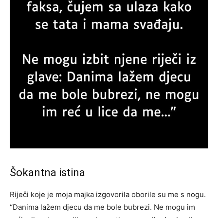
Šokantna istina
Riječi koje je moja majka izgovorila oborile su me s nogu.
“Danima lažem djecu da me bole bubrezi. Ne mogu im