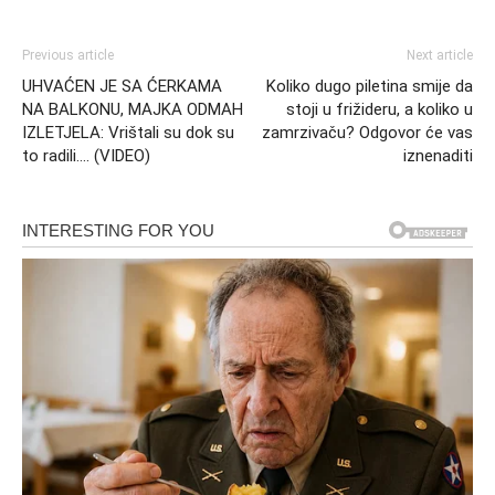
Previous article
Next article
UHVAĆEN JE SA ĆERKAMA
Koliko dugo piletina smije da
NA BALKONU, MAJKA ODMAH
stoji u frižideru, a koliko u
IZLETJELA: Vrištali su dok su
zamrzivaču? Odgovor će vas
to radili…. (VIDEO)
iznenaditi
Kao vjetar kroz prste
Mama je uvijek bila taj oslonac, osoba koja je nosila teret
naše porodice. Njena nesebičnost i snaga su nas sve
održavale. Sada, kada sam uvidjela kako je slomljena,
osjećam se bespomoćno. Čini mi se da je njena tuga
postala dio mene, kao da se njene suze prelijevaju kroz
moje vene.
Razmišljajući o svom bratu, osjećam se još
više uplašeno. Njihov odnos je već na tankom ledu, a ako