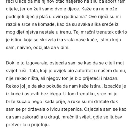
reći u lice da me njihov otac natjerao na silu da abortiram
dijete, jer on želi samo dvoje djece. Kaže da ne može
podnijeti dječiji plač u ovim godinama.” Ove riječi su mi
razbile srce na komade, kao da su svaka slika sreće iz
mog djetinjstva nestale u trenu. Taj mračni trenutak otkrio
je istinu koja se skrivala iza vrata naše kuće, istinu koju
sam, naivno, odbijala da vidim.
Dok je to izgovarala, osjećala sam se kao da se cijeli moj
svijet ruši. Tata, koji je uvijek bio autoritet u našem domu,
nije rekao ništa, ali njegov ton je bio prijeteći i hladan.
Rekao joj je da ako pokuša da nam kaže istinu, izbaciće je
iz kuće i ostaviti bez ičega. U tom trenutku, srce mi je
brže kucalo nego ikada prije, a ruke su mi drhtale dok
sam se pridržavala o ivicu stepenica. Osjećala sam se kao
da sam zakoračila u drugi, mračniji svijet, gdje se ljubav
pretvorila u prijetnju.