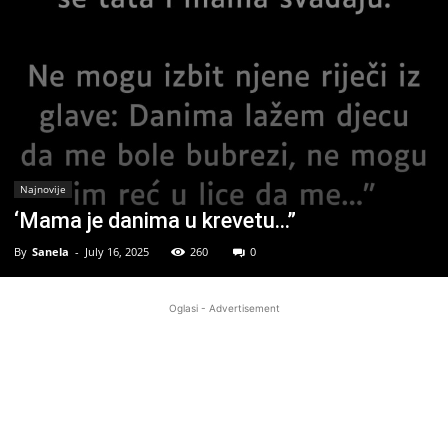
Najnovije
‘Mama je danima u krevetu…”
By
Sanela
-
July 16, 2025
260
0
Oglasi - Advertisement