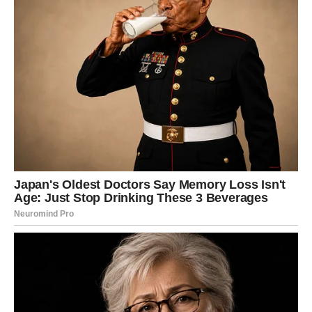
sa modernim načinom života. Nezdrava prehrana, fizička
neaktivnost, pušenje i stres zajedno stvaraju začarani
krug rizika. Razumijevanje uloge ovih parametara korak je
ka boljoj zaštiti zdravlja.
Dr. Solaković, ipak, upozorava da se ne treba oslanjati
isključivo na pojedinačne nalaze. Potrebno je sagledati
cjelokupnu sliku
: laboratorijske rezultate, životne navike i