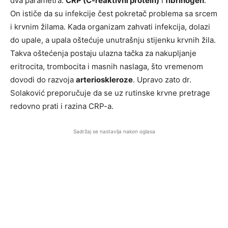
dva parametra:
CRP (C-reaktivni protein)
i
fibrinogen
.
On ističe da su infekcije čest pokretač problema sa srcem
i krvnim žilama. Kada organizam zahvati infekcija, dolazi
do upale, a upala oštećuje unutrašnju stijenku krvnih žila.
Takva oštećenja postaju ulazna tačka za nakupljanje
eritrocita, trombocita i masnih naslaga, što vremenom
dovodi do razvoja
arterioskleroze
. Upravo zato dr.
Solaković preporučuje da se uz rutinske krvne pretrage
redovno prati i razina CRP-a.
Sadržaj se nastavlja nakon oglasa