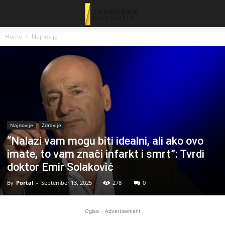
Home
Najnovije
Najnovije
Zdravlje
“Nalazi vam mogu biti idealni, ali ako ovo
imate, to vam znači infarkt i smrt”: Tvrdi
doktor Emir Solaković
By
Portal
-
September 13, 2025
278
0
Oglasi - Advertisement