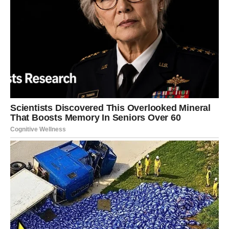
simptome. Samo kombinacijom svih ovih informacija
može se donijeti ispravna odluka o terapiji ili promjeni
načina života. Ignorisanje povišenih vrijednosti CRP-a ili
fibrinogena, čak i kod ljudi koji se smatraju zdravima,
može imati
kobne posljedice
.
Ukratko, ako želimo dugoročno očuvati zdravlje srca i
krvnih žila, potrebno je uvesti praćenje ovih parametara
kao
redovan dio zdravstvenih kontrola
. Oni nude
dragocen uvid u ono što se zaista dešava u organizmu i
daju šansu da se na vrijeme spriječi razvoj ozbiljnih
bolesti.
•
CRP
ukazuje na prisutnost i intenzitet upale.
•
Fibrinogen
pokazuje sklonost organizma ka stvaranju
ugrušaka.
• Kombinacija oba parametra pruža najpouzdaniju sliku