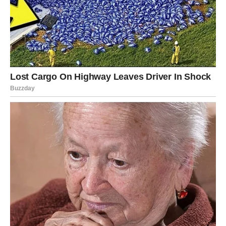
rizika.
Poruka dr. Solakovića može se svesti na jednostavnu
misao:
briga o zdravlju ne završava na površnim
nalazima
. Potrebno je dublje razumjeti procese u tijelu,
pratiti pokazatelje koji govore o stvarnim rizicima i na
vrijeme mijenjati životne navike. Samo tako možemo
umanjiti opasnost od teških kardiovaskularnih bolesti i
očuvati dugoročno dobro zdravlje.