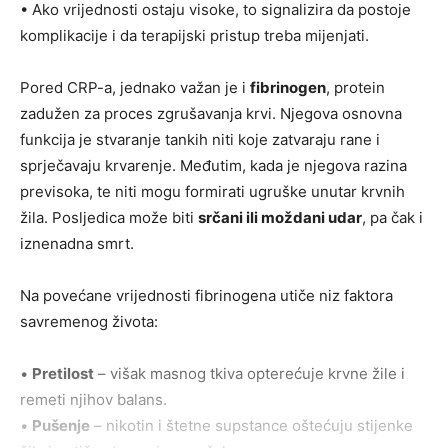
• Ako vrijednosti ostaju visoke, to signalizira da postoje
komplikacije i da terapijski pristup treba mijenjati.
Pored CRP-a, jednako važan je i
fibrinogen
, protein
zadužen za proces zgrušavanja krvi. Njegova osnovna
funkcija je stvaranje tankih niti koje zatvaraju rane i
sprječavaju krvarenje. Međutim, kada je njegova razina
previsoka, te niti mogu formirati ugruške unutar krvnih
žila. Posljedica može biti
srčani ili moždani udar
, pa čak i
iznenadna smrt.
Na povećane vrijednosti fibrinogena utiče niz faktora
savremenog života:
•
Pretilost
– višak masnog tkiva opterećuje krvne žile i
remeti njihov balans.
•
Pušenje
– nikotin i štetne supstance oštećuju stijenke