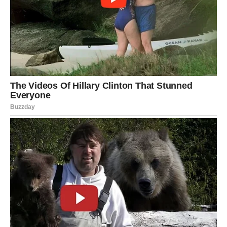
Ljubavna sreća je bliže nego što misli
Devica neće lako doneti odluku. Ona voli da analizira
svaki detalj i da bude sigurna da neće ponovo napraviti
istu grešku. Ipak, ovog puta postoje veliki izgledi da će joj
srce pokazati pravi put.