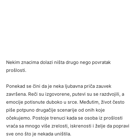
Nekim znacima dolazi ništa drugo nego povratak
prošlosti.
Ponekad se čini da je neka ljubavna priča zauvek
završena. Reči su izgovorene, putevi su se razdvojili, a
emocije potisnute duboko u srce. Međutim, život često
piše potpuno drugačije scenarije od onih koje
očekujemo. Postoje trenuci kada se osoba iz prošlosti
vraća sa mnogo više zrelosti, iskrenosti i želje da popravi
sve ono što je nekada uništila.