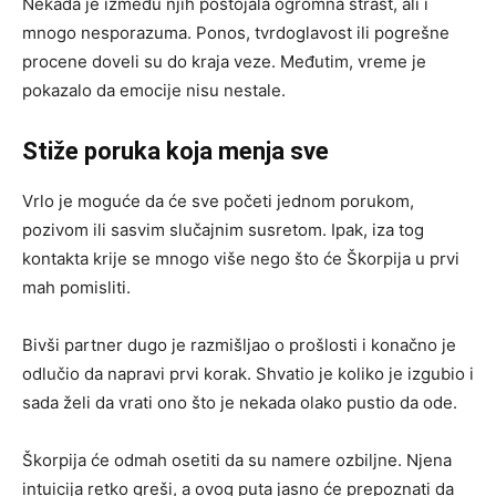
Nekada je između njih postojala ogromna strast, ali i
mnogo nesporazuma. Ponos, tvrdoglavost ili pogrešne
procene doveli su do kraja veze. Međutim, vreme je
pokazalo da emocije nisu nestale.
Stiže poruka koja menja sve
Vrlo je moguće da će sve početi jednom porukom,
pozivom ili sasvim slučajnim susretom. Ipak, iza tog
kontakta krije se mnogo više nego što će Škorpija u prvi
mah pomisliti.
Bivši partner dugo je razmišljao o prošlosti i konačno je
odlučio da napravi prvi korak. Shvatio je koliko je izgubio i
sada želi da vrati ono što je nekada olako pustio da ode.
Škorpija će odmah osetiti da su namere ozbiljne. Njena
intuicija retko greši, a ovog puta jasno će prepoznati da