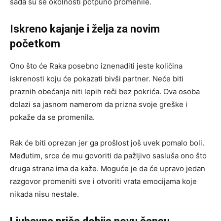
sada su se okolnosti potpuno promenile.
Iskreno kajanje i želja za novim
početkom
Ono što će Raka posebno iznenaditi jeste količina
iskrenosti koju će pokazati bivši partner. Neće biti
praznih obećanja niti lepih reči bez pokrića. Ova osoba
dolazi sa jasnom namerom da prizna svoje greške i
pokaže da se promenila.
Rak će biti oprezan jer ga prošlost još uvek pomalo boli.
Međutim, srce će mu govoriti da pažljivo sasluša ono što
druga strana ima da kaže. Moguće je da će upravo jedan
razgovor promeniti sve i otvoriti vrata emocijama koje
nikada nisu nestale.