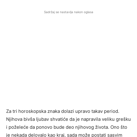
Sadržaj se nastavlja nakon oglasa
Za tri horoskopska znaka dolazi upravo takav period.
Njihova bivša ljubav shvatiće da je napravila veliku grešku
i poželeće da ponovo bude deo njihovog života. Ono što
je nekada delovalo kao kraj, sada može postati sasvim