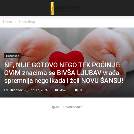
Home
Horoskop
Horoskop
NE, NIJE GOTOVO NEGO TEK POČINJE:
OVIM znacima se BIVŠA LJUBAV vraća
spremnija nego ikada i želi NOVU ŠANSU!
By
Urednik
-
June 12, 2026
4528
0
Oglasi - Advertisement