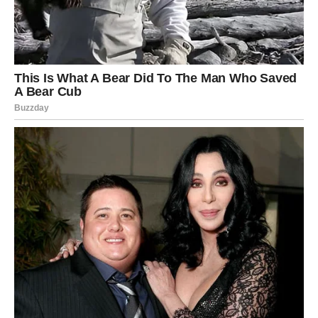
Pred njom je mogućnost da obnovi vezu koja je nekada
značila mnogo. Ako bude spremna da ostavi deo prošlih
razočaranja iza sebe, mogla bi da doživi ljubav koja će biti
mnogo lepša i stabilnija nego ranije.
Sudbina vraća ono što je nekada
bilo izgubljeno
Za
Raka, Škorpiju i Devicu
dolazi veoma zanimljiv period
u kojem prošlost ponovo kuca na vrata. Bivše ljubavi
vraćaju se sa jasnim ciljem – da poprave greške, iskažu
emocije i pokušaju da izgrade odnos na mnogo zdravijim
temeljima.