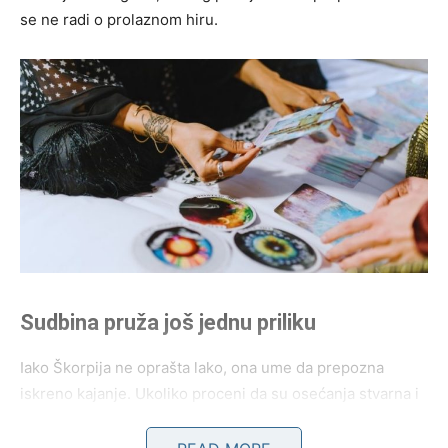
se ne radi o prolaznom hiru.
Sudbina pruža još jednu priliku
Iako Škorpija ne oprašta lako, ona ume da prepozna
iskreno kajanje. Ukoliko proceni da su osećanja stvarna i
da je druga strana sazrela, mogla bi da pruži novu šansu.