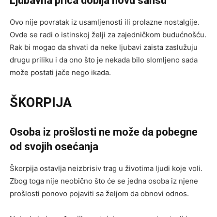
Ljubavna priča dobija novu šansu
Ovo nije povratak iz usamljenosti ili prolazne nostalgije.
Ovde se radi o istinskoj želji za zajedničkom budućnošću.
Rak bi mogao da shvati da neke ljubavi zaista zaslužuju
drugu priliku i da ono što je nekada bilo slomljeno sada
može postati jače nego ikada.
ŠKORPIJA
Osoba iz prošlosti ne može da pobegne
od svojih osećanja
Škorpija ostavlja neizbrisiv trag u životima ljudi koje voli.
Zbog toga nije neobično što će se jedna osoba iz njene
prošlosti ponovo pojaviti sa željom da obnovi odnos.