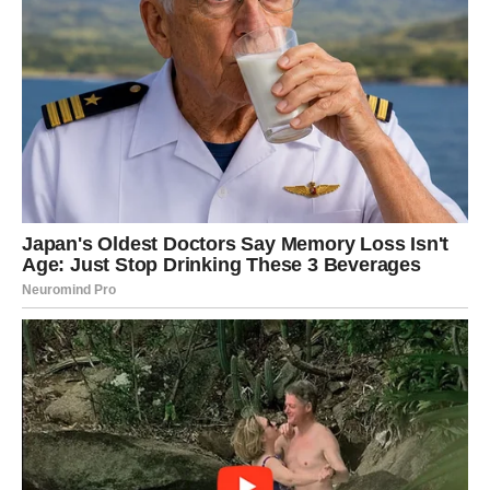
ponovo će zakucati na njena vrata. Ono što je zanimljivo
jeste činjenica da će ova osoba doći mnogo zrelija i
spremnija za ozbiljan odnos.
Sada zna koliko vredi
Nekada Devica nije dobijala pažnju i poštovanje koje
zaslužuje. Upravo zbog toga odlučila je da se udalji i
zaštiti svoje srce. Danas je situacija potpuno drugačija.
Osoba iz prošlosti konačno je shvatila koliko je Devica
posebna. Vreme provedeno bez nje pokazalo joj je koliko
je teško pronaći nekoga sa tolikom iskrenošću, odanošću
i brigom za voljenu osobu.
Zbog toga će učiniti sve kako bi dokazala da zaslužuje
novu priliku.