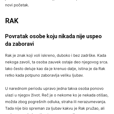
novi početak.
RAK
Povratak osobe koju nikada nije uspeo
da zaboravi
Rak je znak koji voli iskreno, duboko i bez zadrške. Kada
nekoga zavoli, ta osoba zauvek ostaje deo njegovog srca.
Iako često deluje kao da je krenuo dalje, istina je da Rak
retko kada potpuno zaboravlja veliku ljubav.
U narednom periodu upravo jedna takva osoba ponovo
ulazi u njegov život. Reč je o nekome ko je nekada otišao,
možda zbog pogrešnih odluka, straha ili nerazumevanja.
Tada nije bio spreman za ljubav kakvu je Rak pružao, ali