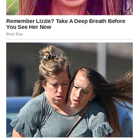
Ako ste u vezi, partner može pokazati neočekivanu dozu
ljubavi i pažnje.
Fatalna odluka: da li se prepuštate osećaju bez
kalkulacije?
Škorpija
Škorpije danas osećaju snažnu privlačnost prema
nekome iz prošlosti. Moguće je javljanje bivše ljubavi.
Strasti se bude.
Zauzete Škorpije mogu ući u razgovor koji razotkriva
duboke emocije.
Fatalna odluka: da li ponovo otvarate vrata koja su jednom