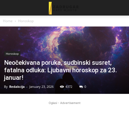
Home
Horoskop
Horoskop
Neočekivana poruka, sudbinski susret,
fatalna odluka: Ljubavni horoskop za 23.
januar!
By
Redakcija
-
January 23, 2026
4372
0
Oglasi - Advertisement