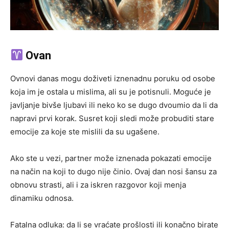
Ovan
Ovnovi danas mogu doživeti iznenadnu poruku od osobe
koja im je ostala u mislima, ali su je potisnuli. Moguće je
javljanje bivše ljubavi ili neko ko se dugo dvoumio da li da
napravi prvi korak. Susret koji sledi može probuditi stare
emocije za koje ste mislili da su ugašene.
Ako ste u vezi, partner može iznenada pokazati emocije
na način na koji to dugo nije činio. Ovaj dan nosi šansu za
obnovu strasti, ali i za iskren razgovor koji menja
dinamiku odnosa.
Fatalna odluka: da li se vraćate prošlosti ili konačno birate