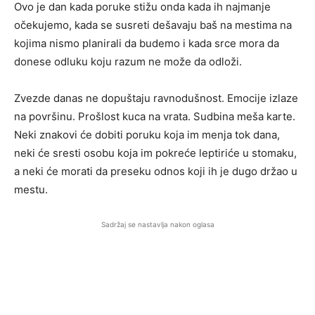
Ovo je dan kada poruke stižu onda kada ih najmanje
očekujemo, kada se susreti dešavaju baš na mestima na
kojima nismo planirali da budemo i kada srce mora da
donese odluku koju razum ne može da odloži.
Zvezde danas ne dopuštaju ravnodušnost. Emocije izlaze
na površinu. Prošlost kuca na vrata. Sudbina meša karte.
Neki znakovi će dobiti poruku koja im menja tok dana,
neki će sresti osobu koja im pokreće leptiriće u stomaku,
a neki će morati da preseku odnos koji ih je dugo držao u
mestu.
Sadržaj se nastavlja nakon oglasa