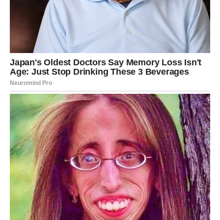
Devica
Device danas mogu doživeti emotivno iznenađenje.
Poruka od nekoga ko je dugo ćutao može vas zateći
nespremne. Osećanja koja su bila potisnuta sada izlaze
na površinu.
Zauzete Device shvataju da je vreme za iskren razgovor
sa partnerom o stvarima koje su gurane pod tepih.
Fatalna odluka: da li govorite ono što zaista osećate?
Vaga
Vage danas imaju sudbinski susret. Neko koga
upoznajete može ostaviti utisak kao da se znate
godinama. Energija između vas je snažna i prepoznatljiva.