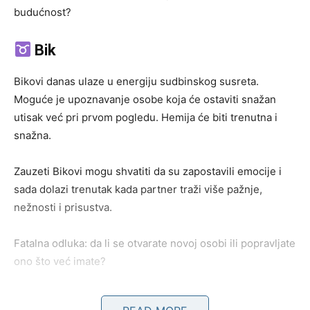
budućnost?
Bik
Bikovi danas ulaze u energiju sudbinskog susreta.
Moguće je upoznavanje osobe koja će ostaviti snažan
utisak već pri prvom pogledu. Hemija će biti trenutna i
snažna.
Zauzeti Bikovi mogu shvatiti da su zapostavili emocije i
sada dolazi trenutak kada partner traži više pažnje,
nežnosti i prisustva.
Fatalna odluka: da li se otvarate novoj osobi ili popravljate
ono što već imate?
Blizanci