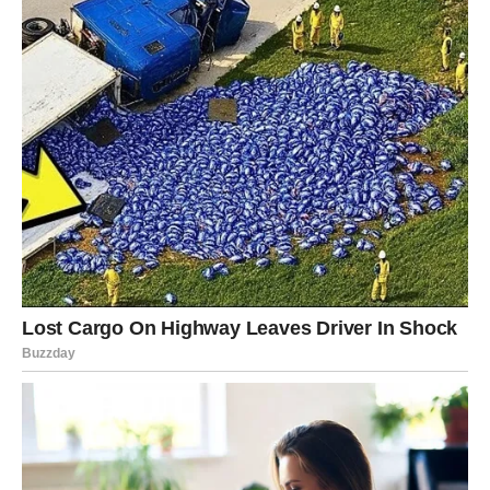
Vodolija
Vodolije danas ulaze u energiju flerta i neobavezne
komunikacije koja može prerasti u nešto više. Moguće je
javljanje osobe iz prošlosti.
U vezi dolazi do razgovora koji donosi osveženje.
Fatalna odluka: da li dopuštate da se stvari razvijaju
spontano?
Ribe
Ribe danas osećaju snažnu romantičnu energiju. Susret
koji sledi može izgledati kao scena iz filma. Hemija je
snažna.
Zauzete Ribe doživljavaju nežan i emotivan trenutak sa