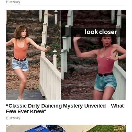
U vezi dolazi do spontanosti i lepih trenutaka.
Fatalna odluka: da li dajete šansu nečemu što dolazi bez
plana?
Jarac
Jarčevi danas dobijaju poruku koja ih može zateći. Osoba
koja je dugo bila distancirana sada pokazuje
interesovanje.
Zauzeti Jarčevi osećaju potrebu za dubljim povezivanjem
sa partnerom.
Fatalna odluka: da li skidate masku hladnoće i pokazujete
emocije?