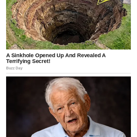
sigurnosti i topline.
Za zauzete Rakove ovo je dan kada partner može
pokazati koliko mu je stalo kroz gest koji se dugo pamti.
Fatalna odluka: da li verujete svom srcu bez straha?
Lav
Lavovi danas dobijaju pažnju koju su dugo priželjkivali.
Moguće je javljanje osobe koja je ranije bila suzdržana, ali
sada želi više. Strast i privlačnost su naglašeni.
U vezi dolazi do razgovora koji može potpuno promeniti
odnos na bolje, ako budete iskreni.
Fatalna odluka: da li spuštate gard i pokazujete ranjivost?