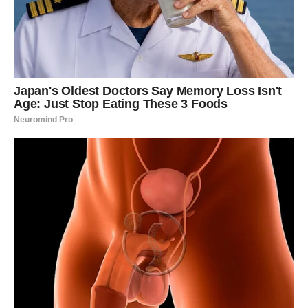
čini maline omiljenim izborom među ljubiteljima zdrave
prehrane.
Uključivanje malina u svakodnevnu ishranu
može obogatiti vašu prehranu raznim vlaknima,
vitaminima i antioksidansima.
Uzgoj i dostupnost malina
Uzgoj malina postaje sve popularniji, jer zahtijevaju
umjerene klimatske uslove i ne trebaju posebne tehnike
uzgoja. Maline najbolje rastu u bogatom tlu s dovoljnom
vlagom, a pravilna njega može rezultirati velikim
prinosima više godina zaredom. Osim tradicionalnih
crvenih malina, postoje i druge varijante, uključujući crne,
zlatne i ljubičaste maline, koje nude različite okuse i
nutritivne profile.
Crne maline imaju slatki okus s blagim
kiselkastim nijansama, dok zlatne maline nude još slađi
profil i često su cjenjenije među ljubiteljima malina.