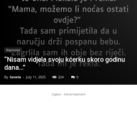
Najnovije
“Nisam vidjela svoju kćerku skoro godinu
dana…”
By
Sanela
-
July 11, 2025
224
0
Oglasi - Advertisement