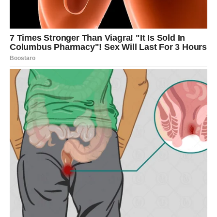
Maline u umjetnosti i kulturi
Maline su također inspirisale mnoge umjetnike i pjesnike
tokom istorije. U raznim kulturama, one se često
povezuju s ljubavlju, strastima i prirodnom ljepotom.
Njihova simbolika je bogata i raznolika, a često se koriste
kao metafora za prolaznost i uživanje u životu. U
umjetnosti, maline su prikazane kao simboli brze
prolaznosti ljepote, što dodatno naglašava njihovu
privlačnost. U popularnoj kulturi, maline su često
korištene kao tema u pjesmama i knjigama, a njihova
prisutnost u simbolizmu ljubavi i veze čini ih još
privlačnijima za potrošače.
U zaključku, maline su zaista jedinstveno voće koje
kombinira ukus, zdravlje i kulturološki značaj.
Njihova
sposobnost da donesu brojne zdravstvene prednosti, uz