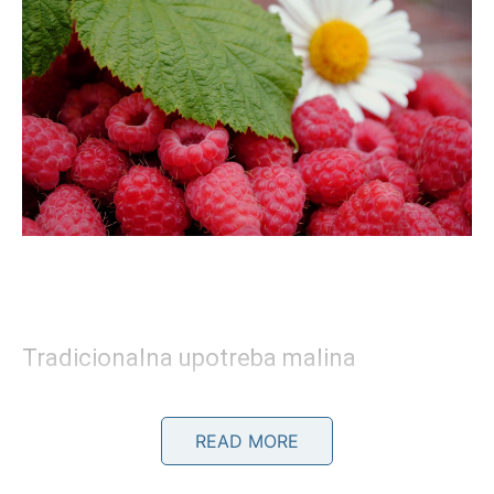
Tradicionalna upotreba malina
U narodnoj medicini, maline su korištene kroz istoriju
zbog svojih ljekovitih svojstava. Čaj od malinovog lišća,
READ MORE
na primjer, koristi se za ublažavanje menstrualnih bolova i
grčeva, a mnoge trudnice vjeruju da pomaže u pripremi