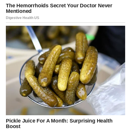
istovremeno pružanje užitka u jedečoj kulturi, čini ih
nezamjenjivim dijelom svake zdrave prehrane. Bilo da ih
jedete svježe, u obliku džema ili kao dodatak raznim
jelima, maline zasigurno obogaćuju svaki obrok i donose
radost svakodnevnom životu. Njihovo uzgoj i dostupnost,
uz raznovrsne načine konzumacije, čine ih ne samo
zdravim izborom, već i izvorom inspiracije u kulinarstvu i
umjetnosti.