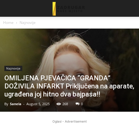
Home
Najnovije
Najnovije
OMILJENA PJEVAČICA “GRANDA”
DOŽIVILA INFARKT Priključena na aparate,
ugrađena joj hitno dva bajpasa!!
By
Sanela
-
August 5, 2025
268
0
Oglasi - Advertisement