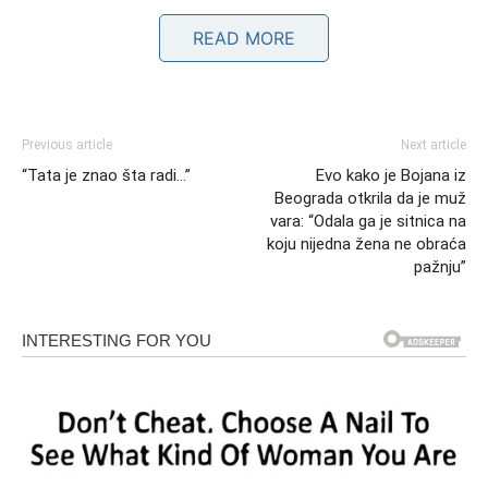
uvijek bila utočište u trenucima nesigurnosti. Prijavivši
READ MORE
se za emisiju “Nikad nije kasno”, nije to učinio zbog
slave, već da dokaže da još uvijek ima mnogo toga za
reći svetu. Publika je prepoznala njegovu strast, a svaka
interpretacija nosila je težinu njegovih životnih
Previous article
Next article
iskustava. Kroz muziku, Amil je često prenosio poruke
“Tata je znao šta radi…”
Evo kako je Bojana iz
nade i vjere, a sada se suočava s izazovom da svoju
Beograda otkrila da je muž
borbu pretoči u nove melodije.
vara: “Odala ga je sitnica na
koju nijedna žena ne obraća
pažnju”