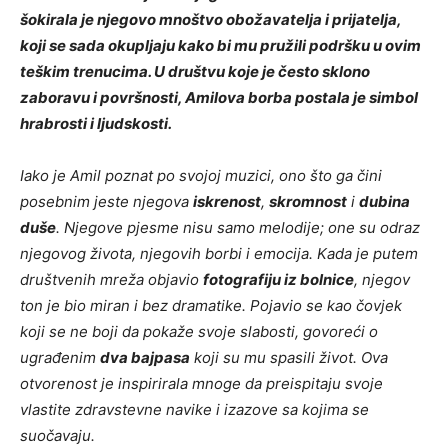
šokirala je njegovo mnoštvo obožavatelja i prijatelja,
koji se sada okupljaju kako bi mu pružili podršku u ovim
teškim trenucima. U društvu koje je često sklono
zaboravu i površnosti, Amilova borba postala je simbol
hrabrosti i ljudskosti.
Iako je Amil poznat po svojoj muzici, ono što ga čini
posebnim jeste njegova
iskrenost
,
skromnost
i
dubina
duše
. Njegove pjesme nisu samo melodije; one su odraz
njegovog života, njegovih borbi i emocija. Kada je putem
društvenih mreža objavio
fotografiju iz bolnice
, njegov
ton je bio miran i bez dramatike. Pojavio se kao čovjek
koji se ne boji da pokaže svoje slabosti, govoreći o
ugrađenim
dva bajpasa
koji su mu spasili život. Ova
otvorenost je inspirirala mnoge da preispitaju svoje
vlastite zdravstevne navike i izazove sa kojima se
suočavaju.