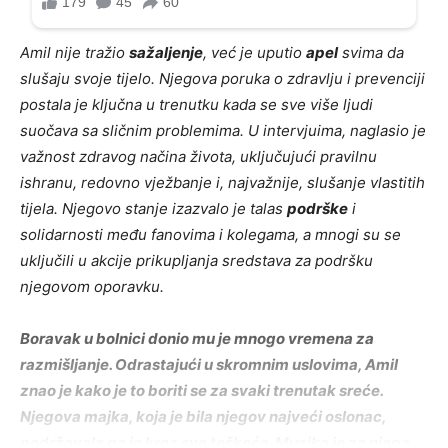
Amil nije tražio
sažaljenje
, već je uputio
apel
svima da
slušaju svoje tijelo. Njegova poruka o zdravlju i prevenciji
postala je ključna u trenutku kada se sve više ljudi
suočava sa sličnim problemima. U intervjuima, naglasio je
važnost zdravog načina života, uključujući pravilnu
ishranu, redovno vježbanje i, najvažnije, slušanje vlastitih
tijela. Njegovo stanje izazvalo je talas
podrške
i
solidarnosti među fanovima i kolegama, a mnogi su se
uključili u akcije prikupljanja sredstava za podršku
njegovom oporavku.
Boravak u bolnici donio mu je mnogo vremena za
razmišljanje. Odrastajući u skromnim uslovima, Amil
znao je kako je to boriti se za svaki trenutak sreće.
Njegova majka, koja je bila njegov najveći oslonac,
podržavala ga je kroz sve teškoće. Muzika je za njega