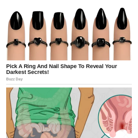
Sada, dok mirno leži u
bolničkoj sobi
, Amil ne razmišlja o
reflektorima i nagradama. Gleda u plafon, osluškuje tišinu
i kaže da
ideje dolaze same
. Njegova strast prema muzici
nije nestala, iako se njegovo tijelo suočava s izazovima.
Njegov povratak neće biti samo muzički događaj; to će
biti prava
priča o preživljavanju
koju želi podijeliti s
publikom. Njegova muzika će biti izraz borbe, nade i
hrabrosti, a svaki ton će nositi poruku da se život može
ponovo roditi, čak i nakon najtežih trenutaka.
Amilova situacija ukazuje na sve veći problem s kojim se
suočavaju muškarci srednjih godina –
kardiovaskularni
problemi
. Stres, loše navike i ignorisanje vlastitih granica
dovode do ozbiljnih posljedica po zdravlje. Njegova priča
postaje simbol upozorenja, ali i inspiracija za mnoge koji