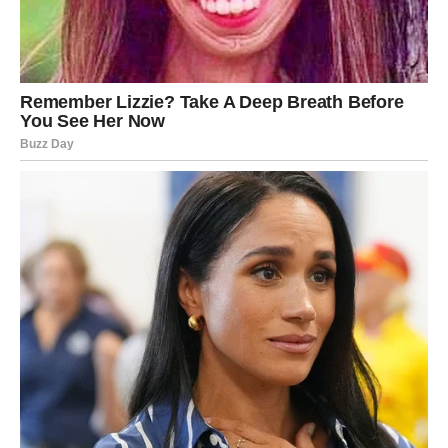
Dok se Amil bori, njegova porodica, prijatelji i
obožavaoci stoje uz njega. Njegove kolege su mu slale
poruke podrške, a širom regiona pokrenute su
kampanje ohrabrenja
. Ove kampanje ne samo da
pružaju materijalnu podršku, već i emocionalnu,