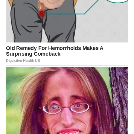
se bore sličnim problemima. U njegovim riječima osjeća
se snažna poruka: “Nikada nije kasno da se zaustavimo,
slušamo sebe i promijenimo put.” Mnoge organizacije su
već pokrenule inicijative kako bi povećale svijest o
zdravlju i prevenciji, uz Amilovu priču kao središnji
primjer.