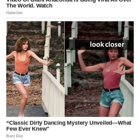
njegovoj priči nema šminke, samo
čovjek
, njegovo
srce
i
borba
za opstanak. Srce koje je jednom stalo, sada
ponovo kuca, a svaki otkucaj piše novu pjesmu – onu
koja nije samo melodija, već duboko emocionalni izraz
borbe za život. Njegova posvećenost muzici i načinu na
koji ona može dodirnuti živote drugih čini ga posebnim,
a njegov oporavak inspiracijom za sve nas.