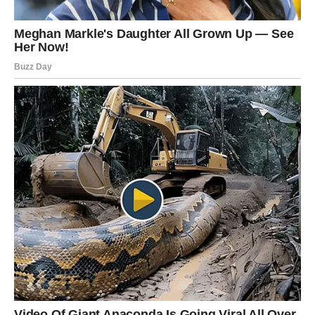
podstičući ljude da otvoreno razgovaraju o svojim
zdravstvenim problemima. Iako fizički udaljen od
pozornice, Amil nikada nije bio
bliži ljudima
. U ovoj tišini,
daleko od reflektora i buke, njegova ljudskost i empatija
sjaje jače nego ikad, a ljudi su se okupili kako bi pokazali
svoju podršku i ljubav.
Kada će se Amil vratiti? Njegov povratak će se dogoditi
kada bude spreman. Nije to samo povratak na scenu, već
trijumf života
. Svaka nova pjesma koju otpjeva nosit će
poruku o njegovom preživljavanju i borbi. Njegovo
iskustvo je važno, i dijeljenje te priče sa svijetom je
hrabrost koja zaslužuje divljenje. Očekuje se da će
njegov povratak donijeti novu dimenziju muzici koju
stvara, osnažujući poruke hrabrosti i otpornosti.
U doba kada često dominiraju površne priče i lažni sjaj,
Amil Bišćanin nam pokazuje da je
istina ono što ostaje
. U