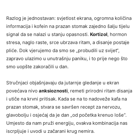
Razlog je jednostavan: svjetlost ekrana, ogromna količina
informacija i kofein na prazan stomak zajedno šalju tijelu
signal da se nalazi u stanju opasnosti.
Kortizol
, hormon
stresa, naglo raste, srce ubrzava ritam, a disanje postaje
pliće. Dok vjerujemo da smo se „probudili uz svijet“,
zapravo ulazimo u unutrašnju paniku, i to prije nego što
smo uopšte zakoračili u dan.
Stručnjaci objašnjavaju da jutarnje gledanje u ekran
povećava nivo
anksioznosti
, remeti prirodni ritam disanja
i utiče na krvni pritisak. Kada se na to nadoveže kafa na
prazan stomak, stvara se savršen recept za nervozu,
glavobolju i osjećaj da je dan „od početka krenuo loše“.
Umjesto da nam pruži energiju, ovakva kombinacija nas
iscrpljuje i uvodi u začarani krug nemira.