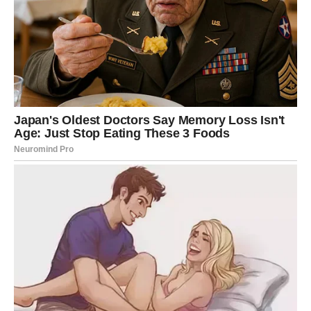
Naučne studije potvrđuju da i kratko izbjegavanje ekrana
ujutro donosi mjerljive koristi: poboljšava raspoloženje,
povećava koncentraciju i jača sposobnost donošenja
odluka. Ljudi koji praktikuju „tihi početak“ izvještavaju da
im dan protiče smirenije, da osjećaju više kontrole i da
imaju veću otpornost na stres. Čak iako promjena izgleda
mala, ona mijenja cijelu dinamiku dana.
Jutarnje navike oblikuju nervni sistem za cijeli dan. Ako
jutro započnemo haotično – brzim skrolovanjem,
kofeinom i stresom – tijelo to pamti i nastavlja da
funkcioniše u tom režimu. Nasuprot tome, ako uvedemo