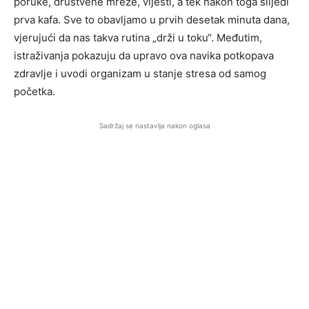
poruke, društvene mreže, vijesti, a tek nakon toga slijedi
prva kafa. Sve to obavljamo u prvih desetak minuta dana,
vjerujući da nas takva rutina „drži u toku“. Međutim,
istraživanja pokazuju da upravo ova navika potkopava
zdravlje i uvodi organizam u stanje stresa od samog
početka.
Sadržaj se nastavlja nakon oglasa