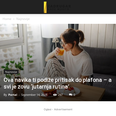
Home
Najnovije
Najnovije
Ova navika ti podiže pritisak do plafona – a
svi je zovu ‘jutarnja rutina’
By
Portal
-
September 14, 2025
297
0
Oglasi - Advertisement