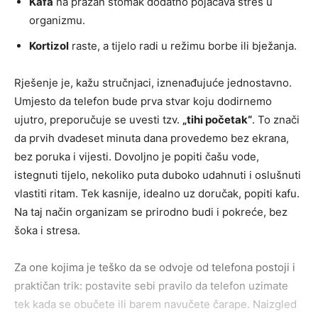
Kafa
na prazan stomak dodatno pojačava stres u
organizmu.
Kortizol
raste, a tijelo radi u režimu borbe ili bježanja.
Rješenje je, kažu stručnjaci, iznenađujuće jednostavno.
Umjesto da telefon bude prva stvar koju dodirnemo
ujutro, preporučuje se uvesti tzv.
„tihi početak“
. To znači
da prvih dvadeset minuta dana provedemo bez ekrana,
bez poruka i vijesti. Dovoljno je popiti čašu vode,
istegnuti tijelo, nekoliko puta duboko udahnuti i oslušnuti
vlastiti ritam. Tek kasnije, idealno uz doručak, popiti kafu.
Na taj način organizam se prirodno budi i pokreće, bez
šoka i stresa.
Za one kojima je teško da se odvoje od telefona postoji i
praktičan trik: postavite sebi pravilo da telefon uzimate
tek kada se obučete ili barem navučete čarape. Naizgled