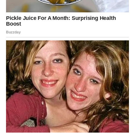
– to je način da vratimo
kontrolu nad sopstvenim
životom
od prvog trenutka dana.