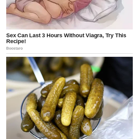
mirne i svjesne rutine, organizam se podešava na
ravnotežu i stabilnost. To se kasnije odražava i na naše
misli, emocije i disanje.
Haotično jutro
= tijelo u stresu, um pod pritiskom.
Mirno jutro
= tijelo u ravnoteži, misli smirenije.
Zaključak je jasan: jutarnja rutina nije bezazlena, već
predstavlja ključan trenutak koji oblikuje čitav dan. Ako ga
počnemo u haosu, tijelo to pamti. Ako ga počnemo u
miru, i to pamti. Promjenom jutarnjih navika mijenjamo i
način na koji se osjećamo u sopstvenoj koži.
Umjesto da budimo tijelo stresom i informacijama koje
nas zatrpavaju već na prazan stomak, možemo izabrati
mir. Nekoliko minuta tišine, čaša vode i svjesni udah
vredniji su od desetina notifikacija. To nije sitna promjena