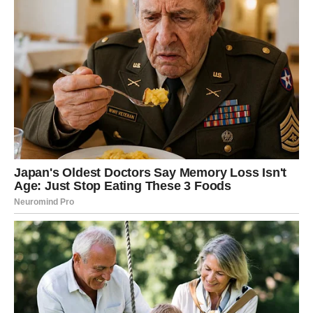
kristalima, poput
aventurina
, i nošenje bijele odjeće
petkom dodatno pojačavaju vibracije Venere. Vage bi
trebale iskoristiti ovaj mjesec za jačanje odnosa s
voljenima i izgradnju čvrstih temelja za budućnost.
Škorpija (Vrishchika Rashi):
Transformacija i Poslovne Prilike
Škorpija
doživljava snažan lični uspon i transformaciju. U
fokusu su poslovne prilike, ali i unutrašnja transformacija
kroz duhovni rad. Intenzivne emocije traže kontrolu i
pravilno usmjeravanje. Doniranje
crvene sočiva
i
praktikovanje
pranajame
pomažu u kanalisanju energije.
Škorpije bi trebale raditi na svojoj emocionalnoj
inteligenciji kako bi bolje upravljale svojim odnosima i
poslovnim izazovima.