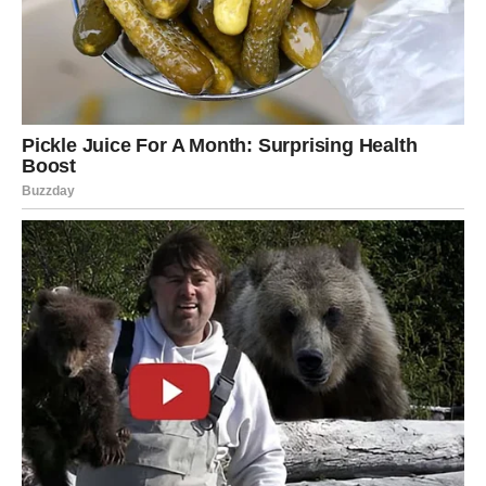
Strelac (Dhanu Rashi): Širenje Horizonti
Strelac
je pozvan da dijeli i širi svoje horizonte. Mjesec
donosi prilike za putovanja i duhovno vođstvo. Međutim,
oprez je potreban, jer
nestrpljenje
može pokvariti velike
planove. Recitovanje
Gayatri mantre
i donacije voća ili
knjiga školama otvaraju vrata blagoslovima. Strelčevi bi
trebali raditi na svom strpljenju i promišljenosti kako bi
iskoristili sve prednosti koje ovaj period nudi.
Jarac (Makara Rashi): Upornost i
Obaveze