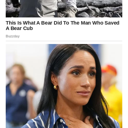
Jarac
osjeća težinu obaveza, ali i snagu upornosti.
Avgust donosi nagrade onima koji ostaju
istrajni
, bez
obzira na prepreke. Post subotom i pomaganje ljudima u
uniformi (vojska, policija, komunalni radnici) jačaju
pozitivne karmičke tokove. Jarčevi bi trebali usmjeriti
svoju energiju na dugoročne ciljeve i raditi na jačanju
svoje unutrašnje snage.
Vodolija (Kumbha Rashi): Oslobađanje od
Starih Obrasaca
Vodolija
se suočava s dubokim oslobađanjem tokom
avgusta.
Pun Mesec 17. avgusta
pokreće proces
otpuštanja starih obrazaca i strahova. Vizije budućnosti
postaju jasnije, a pisanje afirmacija, nošenje
ametista
, i
iskrenost prema sebi otvaraju vrata većoj slobodi.
Vodolije bi trebale iskoristiti ovu priliku za introspekciju i