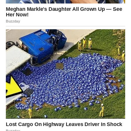
promjenu starih navika koje im više ne koriste.
Ribe (Meena Rashi): Duhovno Isceljenje
Ribe
ulaze u fazu duhovnog isceljenja. Mir, molitva i tišina
donose ozdravljenje na fizičkom i emocionalnom nivou.
Ribe imaju poseban dar da pomažu drugima, ali moraju
paziti da ne zapostave svoje vlastite potrebe.
Devocionalna muzika i donacije
mleka, pirinča ili šećera
u hram donose blagoslove i balans. Ovaj mjesec je
idealan za self-care i duhovni rast.