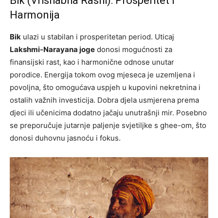
Bik (Vrishabha Rashi): Prosperitet i
Harmonija
Bik
ulazi u stabilan i prosperitetan period. Uticaj
Lakshmi-Narayana joge
donosi mogućnosti za
finansijski rast, kao i harmonične odnose unutar
porodice. Energija tokom ovog mjeseca je uzemljena i
povoljna, što omogućava uspjeh u kupovini nekretnina i
ostalih važnih investicija. Dobra djela usmjerena prema
djeci ili učenicima dodatno jačaju unutrašnji mir. Posebno
se preporučuje jutarnje paljenje svjetiljke s ghee-om, što
donosi duhovnu jasnoću i fokus.