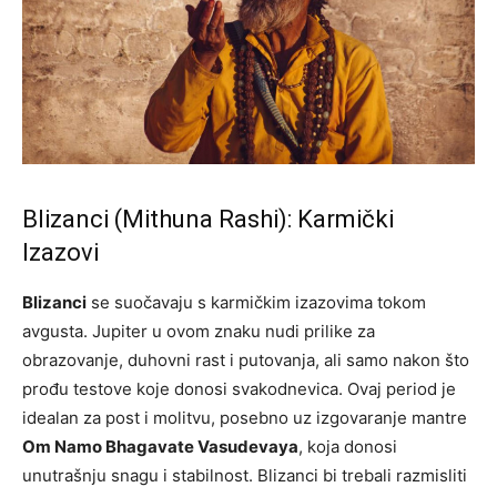
Blizanci (Mithuna Rashi): Karmički
Izazovi
Blizanci
se suočavaju s karmičkim izazovima tokom
avgusta. Jupiter u ovom znaku nudi prilike za
obrazovanje, duhovni rast i putovanja, ali samo nakon što
prođu testove koje donosi svakodnevica. Ovaj period je
idealan za post i molitvu, posebno uz izgovaranje mantre
Om Namo Bhagavate Vasudevaya
, koja donosi
unutrašnju snagu i stabilnost. Blizanci bi trebali razmisliti