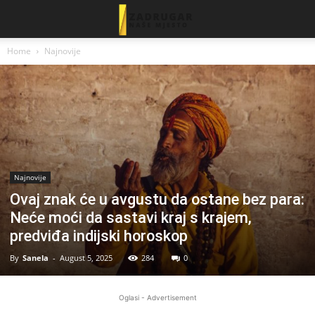
Home
Najnovije
Najnovije
Ovaj znak će u avgustu da ostane bez para:
Neće moći da sastavi kraj s krajem,
predviđa indijski horoskop
By
Sanela
-
August 5, 2025
284
0
Oglasi - Advertisement