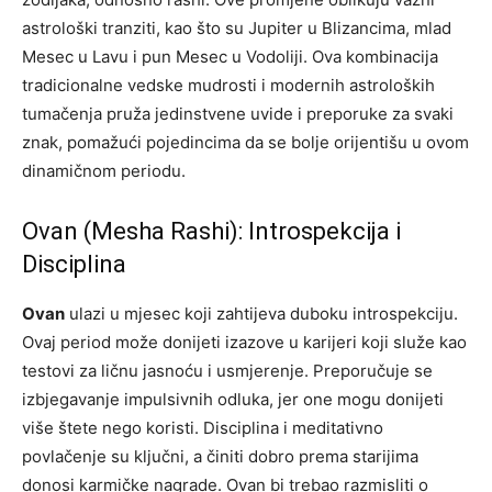
astrološki tranziti, kao što su Jupiter u Blizancima, mlad
Mesec u Lavu i pun Mesec u Vodoliji. Ova kombinacija
tradicionalne vedske mudrosti i modernih astroloških
tumačenja pruža jedinstvene uvide i preporuke za svaki
znak, pomažući pojedincima da se bolje orijentišu u ovom
dinamičnom periodu.
Ovan (Mesha Rashi): Introspekcija i
Disciplina
Ovan
ulazi u mjesec koji zahtijeva duboku introspekciju.
Ovaj period može donijeti izazove u karijeri koji služe kao
testovi za ličnu jasnoću i usmjerenje. Preporučuje se
izbjegavanje impulsivnih odluka, jer one mogu donijeti
više štete nego koristi. Disciplina i meditativno
povlačenje su ključni, a činiti dobro prema starijima
donosi karmičke nagrade. Ovan bi trebao razmisliti o