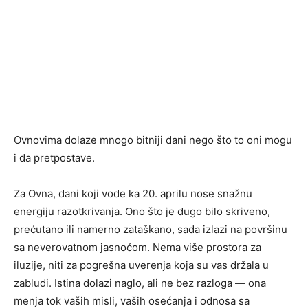
Ovnovima dolaze mnogo bitniji dani nego što to oni mogu
i da pretpostave.
Za Ovna, dani koji vode ka 20. aprilu nose snažnu
energiju razotkrivanja. Ono što je dugo bilo skriveno,
prećutano ili namerno zataškano, sada izlazi na površinu
sa neverovatnom jasnoćom. Nema više prostora za
iluzije, niti za pogrešna uverenja koja su vas držala u
zabludi. Istina dolazi naglo, ali ne bez razloga — ona
menja tok vaših misli, vaših osećanja i odnosa sa