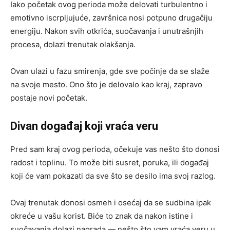
Iako početak ovog perioda može delovati turbulentno i
emotivno iscrpljujuće, završnica nosi potpuno drugačiju
energiju. Nakon svih otkrića, suočavanja i unutrašnjih
procesa, dolazi trenutak olakšanja.
Ovan ulazi u fazu smirenja, gde sve počinje da se slaže
na svoje mesto. Ono što je delovalo kao kraj, zapravo
postaje novi početak.
Divan događaj koji vraća veru
Pred sam kraj ovog perioda, očekuje vas nešto što donosi
radost i toplinu. To može biti susret, poruka, ili događaj
koji će vam pokazati da sve što se desilo ima svoj razlog.
Ovaj trenutak donosi osmeh i osećaj da se sudbina ipak
okreće u vašu korist. Biće to znak da nakon istine i
suočavanja dolazi nagrada — nešto što vam vraća veru u