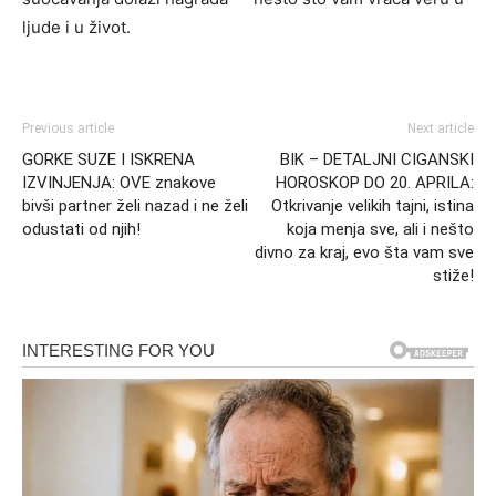
ljude i u život.
Previous article
Next article
GORKE SUZE I ISKRENA
BIK – DETALJNI CIGANSKI
IZVINJENJA: OVE znakove
HOROSKOP DO 20. APRILA:
bivši partner želi nazad i ne želi
Otkrivanje velikih tajni, istina
odustati od njih!
koja menja sve, ali i nešto
divno za kraj, evo šta vam sve
stiže!