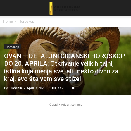
Home
Horoskop
Horoskop
OVAN – DETALJNI CIGANSKI HOROSKOP
DO 20. APRILA: Otkrivanje velikih tajni,
istina koja menja sve, ali i nešto divno za
kraj, evo šta vam sve stiže!
By
Urednik
-
April 9, 2026
3355
0
Oglasi - Advertisement