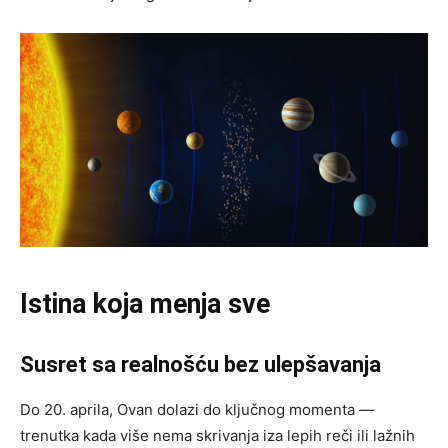
Istina koja menja sve
Susret sa realnošću bez ulepšavanja
Do 20. aprila, Ovan dolazi do ključnog momenta —
trenutka kada više nema skrivanja iza lepih reči ili lažnih