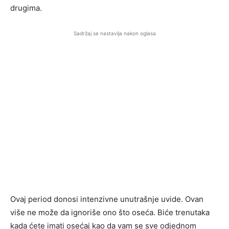
drugima.
Sadržaj se nastavlja nakon oglasa
Ovaj period donosi intenzivne unutrašnje uvide. Ovan
više ne može da ignoriše ono što oseća. Biće trenutaka
kada ćete imati osećaj kao da vam se sve odjednom