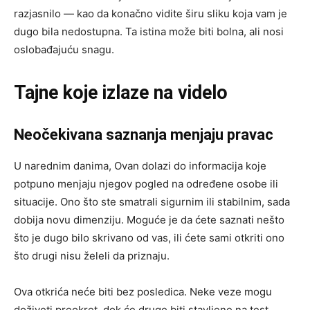
razjasnilo — kao da konačno vidite širu sliku koja vam je
dugo bila nedostupna. Ta istina može biti bolna, ali nosi
oslobađajuću snagu.
Tajne koje izlaze na videlo
Neočekivana saznanja menjaju pravac
U narednim danima, Ovan dolazi do informacija koje
potpuno menjaju njegov pogled na određene osobe ili
situacije. Ono što ste smatrali sigurnim ili stabilnim, sada
dobija novu dimenziju. Moguće je da ćete saznati nešto
što je dugo bilo skrivano od vas, ili ćete sami otkriti ono
što drugi nisu želeli da priznaju.
Ova otkrića neće biti bez posledica. Neke veze mogu
doživeti preokret, dok će druge biti stavljene na test.