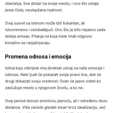
obećanja. Sve dolazi na svoje mesto, i ono što ostaje
jeste čista, neulepšana realnost.
Ovaj susret sa istinom može biti šokantan, ali
istovremeno i oslobađajući. Ono što je bilo nejasno sada
dobija smisao. Pitanja na koja niste imali odgovor
konačno se razjašnjavaju.
Promena odnosa i emocija
Istina koju otkrijete ima direktan uticaj na vaše emocije i
odnose. Neki ljudi će pokazati svoje pravo lice, dok će
drugi dokazati svoju vrednost. Ovan će jasno videti ko
zaslužuje mesto u njegovom životu, a ko ne.
Ovaj period donosi emotivnu jasnoću, ali i određenu dozu
distance. Više nećete gledati stvari kroz idealizaciju, već