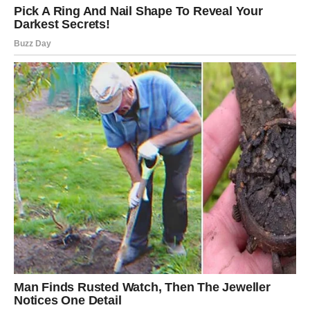
UNUTRAŠNJE PROMENE –
SUOČAVANJE SA SOPSTVENOM
ISTINOM
Nemir koji donosi jasnoću
Ovan neće moći da ignoriše unutrašnje promene koje se
dešavaju. Osećaj nemira, preispitivanja i potrebe za
istinom biće izraženiji nego inače. Ovo nije slabost – ovo
je znak da se nešto duboko menja.
Snaga koja dolazi kroz suočavanje
Do kraja aprila, Ovan prolazi kroz proces u kojem se
suočava sa sobom, sa svojim željama, strahovima i
istinama koje su dugo bile potisnute. I upravo kroz taj
proces dolazi do unutrašnje snage koja menja sve.