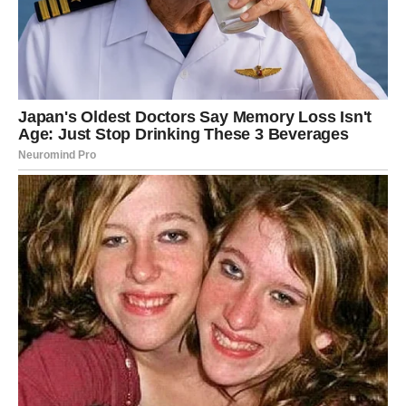
su zamišljene.
Ali upravo u toj nestabilnosti krije se početak nečega
novog.
Neočekivani preokreti pred kraj aprila
Kako se približava kraj aprila, dešavanja postaju
intenzivnija. Moguće su prilike koje dolaze iznenada,
razgovori koji menjaju pravac karijere ili odluke koje
deluju naglo, ali su dugo bile pripremane u pozadini.
Sudbina Ovna ovde ne ostavlja prostor za stagnaciju. Sve
što je bilo nesigurno moraće da dobije svoj konačan
oblik.
Finansijska kretanja koja prate promene