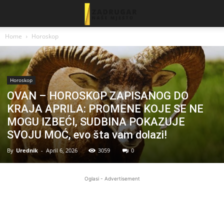
Home
Horoskop
Horoskop
OVAN – HOROSKOP ZAPISANOG DO
KRAJA APRILA: PROMENE KOJE SE NE
MOGU IZBEĆI, SUDBINA POKAZUJE
SVOJU MOĆ, evo šta vam dolazi!
By
Urednik
-
April 6, 2026
3059
0
Oglasi - Advertisement