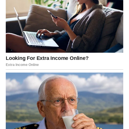
neizgovorene reči pronalaze svoj put, a odnosi dobijaju
jasnoću koja može biti i oslobađajuća i bolna u isto
vreme.
Sve ono što je bilo nejasno postaće kristalno jasno – i to
je ono što menja tok ljubavnog života Ovna.
POSAO I NOVAC – PROMENE
KOJE DOLAZE BEZ NAJAVE
Početak nestabilnosti koji vodi ka novim
prilikama
Na poslovnom planu, početak ovog perioda donosi blagu
nestabilnost koja će se vremenom pretvoriti u velike
promene. Ovan može primetiti da se planovi menjaju, da
dolazi do neočekivanih obrta i da stvari ne idu onako kako