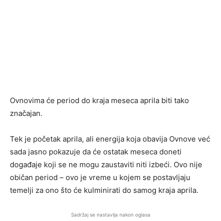
Ovnovima će period do kraja meseca aprila biti tako
značajan.
Tek je početak aprila, ali energija koja obavija Ovnove već
sada jasno pokazuje da će ostatak meseca doneti
događaje koji se ne mogu zaustaviti niti izbeći. Ovo nije
običan period – ovo je vreme u kojem se postavljaju
temelji za ono što će kulminirati do samog kraja aprila.
Sadržaj se nastavlja nakon oglasa