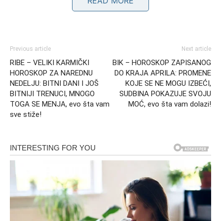
READ MORE
određeni ljudi ulaze u njegov život sa razlogom koji
prevazilazi svakodnevicu.
Previous article
Next article
RIBE – VELIKI KARMIČKI
BIK – HOROSKOP ZAPISANOG
HOROSKOP ZA NAREDNU
DO KRAJA APRILA: PROMENE
NEDELJU: BITNI DANI I JOŠ
KOJE SE NE MOGU IZBEĆI,
BITNIJI TRENUCI, MNOGO
SUDBINA POKAZUJE SVOJU
TOGA SE MENJA, evo šta vam
MOĆ, evo šta vam dolazi!
sve stiže!
Istine koje izlaze na videlo
Do kraja aprila, mnoge emotivne situacije dolaze do tačke
u kojoj više nema skrivanja. Tajne se otkrivaju,