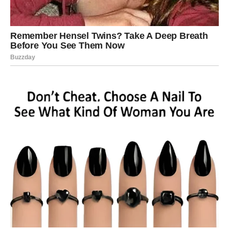
Promene u poslu reflektuju se i na finansije. Mogući su
iznenadni prilivi, ali i troškovi koji dolaze bez najave. Sve
deluje kao talas – čas stabilno, čas nepredvidivo – ali vodi
ka novoj ravnoteži koja će se uspostaviti tek nakon što se
završe svi procesi do kraja aprila.