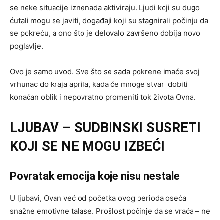
se neke situacije iznenada aktiviraju. Ljudi koji su dugo
ćutali mogu se javiti, događaji koji su stagnirali počinju da
se pokreću, a ono što je delovalo završeno dobija novo
poglavlje.
Ovo je samo uvod. Sve što se sada pokrene imaće svoj
vrhunac do kraja aprila, kada će mnoge stvari dobiti
konačan oblik i nepovratno promeniti tok života Ovna.
LJUBAV – SUDBINSKI SUSRETI
KOJI SE NE MOGU IZBEĆI
Povratak emocija koje nisu nestale
U ljubavi, Ovan već od početka ovog perioda oseća
snažne emotivne talase. Prošlost počinje da se vraća – ne