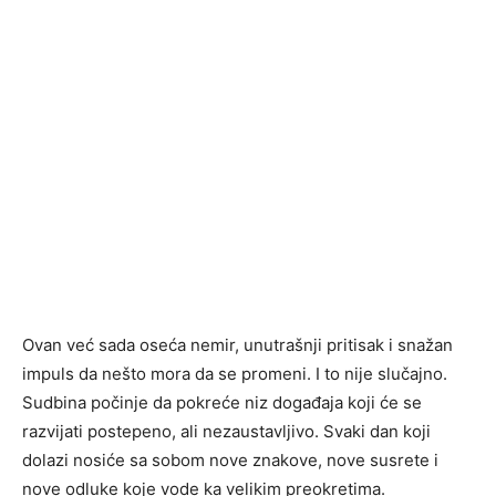
Ovan već sada oseća nemir, unutrašnji pritisak i snažan
impuls da nešto mora da se promeni. I to nije slučajno.
Sudbina počinje da pokreće niz događaja koji će se
razvijati postepeno, ali nezaustavljivo. Svaki dan koji
dolazi nosiće sa sobom nove znakove, nove susrete i
nove odluke koje vode ka velikim preokretima.