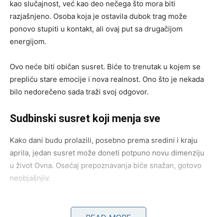
kao slučajnost, već kao deo nečega što mora biti
razjašnjeno. Osoba koja je ostavila dubok trag može
ponovo stupiti u kontakt, ali ovaj put sa drugačijom
energijom.
Ovo neće biti običan susret. Biće to trenutak u kojem se
prepliću stare emocije i nova realnost. Ono što je nekada
bilo nedorečeno sada traži svoj odgovor.
Sudbinski susret koji menja sve
Kako dani budu prolazili, posebno prema sredini i kraju
aprila, jedan susret može doneti potpuno novu dimenziju
u život Ovna. Osećaj prepoznavanja biće snažan, gotovo
neobjašnjiv.
Ovaj susret neće dozvoliti ravnodušnost. Biće to trenutak
u kojem Ovan shvata da neke stvari nisu bile slučajne i da