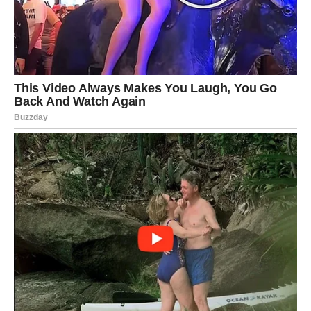
Pred Ovnovima je period koji donosi rasterećenje, nove
mogućnosti i mnogo više razloga za osmeh. Posle dugog
osećaja umora i borbe dolazi svetlija faza života.
Mnogi će konačno zatvoriti jedno teško poglavlje i krenuti
dalje bez tereta prošlosti. Sudbina vam šalje znak da ništa
nije izgubljeno i da najbolje tek dolazi.
Ono što je najvažnije jeste da ćete ponovo osetiti snagu u
sebi. Vraća vam se energija, nada i osećaj da možete da
pobedite sve što vam stoji na putu.