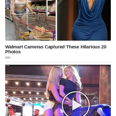
veliki preokret koji sledi.
Biće trenutaka kada ćete imati osećaj da ne možete da
verujete šta vam se dešava. Kao da će se sve ono što je
dugo bilo protiv vas odjednom okrenuti u vašu korist.
Dolazi vreme kada ćete ponovo disati
punim plućima