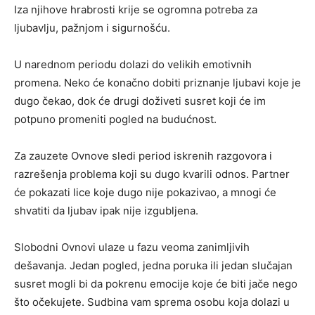
Iza njihove hrabrosti krije se ogromna potreba za
ljubavlju, pažnjom i sigurnošću.
U narednom periodu dolazi do velikih emotivnih
promena. Neko će konačno dobiti priznanje ljubavi koje je
dugo čekao, dok će drugi doživeti susret koji će im
potpuno promeniti pogled na budućnost.
Za zauzete Ovnove sledi period iskrenih razgovora i
razrešenja problema koji su dugo kvarili odnos. Partner
će pokazati lice koje dugo nije pokazivao, a mnogi će
shvatiti da ljubav ipak nije izgubljena.
Slobodni Ovnovi ulaze u fazu veoma zanimljivih
dešavanja. Jedan pogled, jedna poruka ili jedan slučajan
susret mogli bi da pokrenu emocije koje će biti jače nego
što očekujete. Sudbina vam sprema osobu koja dolazi u