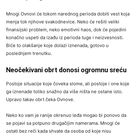
Mnogi Ovnovi će tokom narednog perioda dobiti vest koja
menja tok njihove svakodnevice. Neko će rešiti veliki
finansijski problem, neko emotivni haos, dok će pojedini
konačno uspeti da izađu iz perioda tuge i neizvesnosti.
Biće to olakšanje koje dolazi iznenada, gotovo u
poslednjem trenutku.
Neočekivani obrt donosi ogromnu sreću
Postoje situacije koje čoveka slome, ali postoje i one koje
ga iznenade toliko snažno da više ništa ne ostane isto.
Upravo takav obrt čeka Ovnove.
Neko ko vam je ranije okrenuo leđa mogao bi ponovo da
se pojavi sa potpuno drugačijim namerama. Mnogi će
ostati bez reči kada shvate da osoba od koje nisu