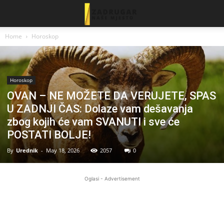
Home
Horoskop
Horoskop
OVAN – NE MOŽETE DA VERUJETE, SPAS
U ZADNJI ČAS: Dolaze vam dešavanja
zbog kojih će vam SVANUTI i sve će
POSTATI BOLJE!
By
Urednik
-
May 18, 2026
2057
0
Oglasi - Advertisement