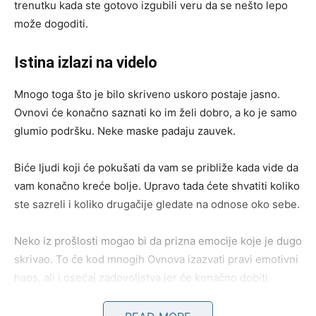
trenutku kada ste gotovo izgubili veru da se nešto lepo
može dogoditi.
Istina izlazi na videlo
Mnogo toga što je bilo skriveno uskoro postaje jasno.
Ovnovi će konačno saznati ko im želi dobro, a ko je samo
glumio podršku. Neke maske padaju zauvek.
Biće ljudi koji će pokušati da vam se približe kada vide da
vam konačno kreće bolje. Upravo tada ćete shvatiti koliko
ste sazreli i koliko drugačije gledate na odnose oko sebe.
Neko iz prošlosti mogao bi da prizna emocije koje je dugo
skrivao. To će kod mnogih Ovnova izazvati pravi emotivni
haos, ali i osećaj zadovoljstva jer će konačno dobiti
potvrdu da nisu bili zaboravljeni.