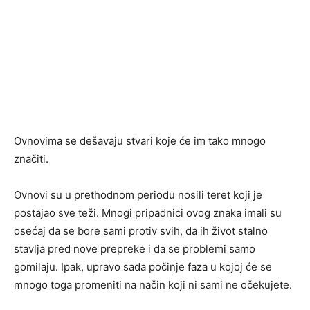
Ovnovima se dešavaju stvari koje će im tako mnogo
značiti.
Ovnovi su u prethodnom periodu nosili teret koji je
postajao sve teži. Mnogi pripadnici ovog znaka imali su
osećaj da se bore sami protiv svih, da ih život stalno
stavlja pred nove prepreke i da se problemi samo
gomilaju. Ipak, upravo sada počinje faza u kojoj će se
mnogo toga promeniti na način koji ni sami ne očekujete.