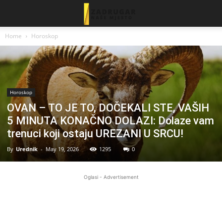
Home
Horoskop
Horoskop
OVAN – TO JE TO, DOČEKALI STE, VAŠIH
5 MINUTA KONAČNO DOLAZI: Dolaze vam
trenuci koji ostaju UREZANI U SRCU!
By
Urednik
-
May 19, 2026
1295
0
Oglasi - Advertisement