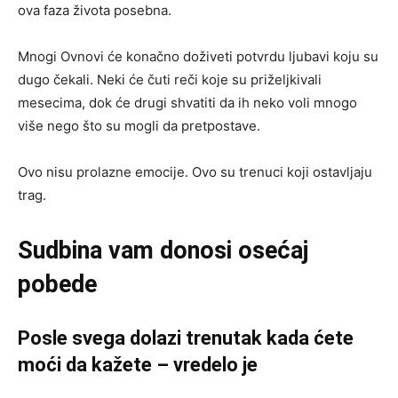
ova faza života posebna.
Mnogi Ovnovi će konačno doživeti potvrdu ljubavi koju su
dugo čekali. Neki će čuti reči koje su priželjkivali
mesecima, dok će drugi shvatiti da ih neko voli mnogo
više nego što su mogli da pretpostave.
Ovo nisu prolazne emocije. Ovo su trenuci koji ostavljaju
trag.
Sudbina vam donosi osećaj
pobede
Posle svega dolazi trenutak kada ćete
moći da kažete – vredelo je