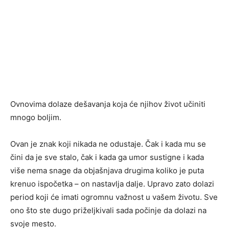
Ovnovima dolaze dešavanja koja će njihov život učiniti
mnogo boljim.
Ovan je znak koji nikada ne odustaje. Čak i kada mu se
čini da je sve stalo, čak i kada ga umor sustigne i kada
više nema snage da objašnjava drugima koliko je puta
krenuo ispočetka – on nastavlja dalje. Upravo zato dolazi
period koji će imati ogromnu važnost u vašem životu. Sve
ono što ste dugo priželjkivali sada počinje da dolazi na
svoje mesto.