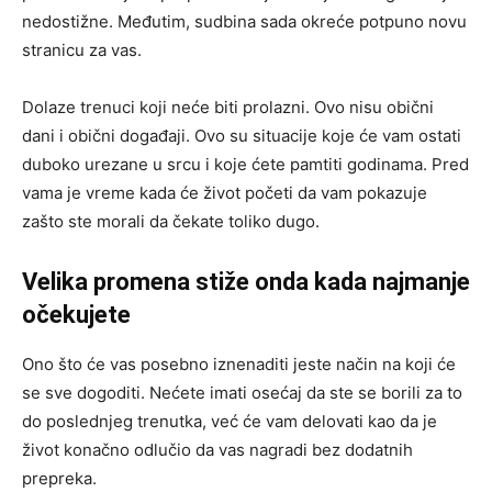
nedostižne. Međutim, sudbina sada okreće potpuno novu
stranicu za vas.
Dolaze trenuci koji neće biti prolazni. Ovo nisu obični
dani i obični događaji. Ovo su situacije koje će vam ostati
duboko urezane u srcu i koje ćete pamtiti godinama. Pred
vama je vreme kada će život početi da vam pokazuje
zašto ste morali da čekate toliko dugo.
Velika promena stiže onda kada najmanje
očekujete
Ono što će vas posebno iznenaditi jeste način na koji će
se sve dogoditi. Nećete imati osećaj da ste se borili za to
do poslednjeg trenutka, već će vam delovati kao da je
život konačno odlučio da vas nagradi bez dodatnih
prepreka.