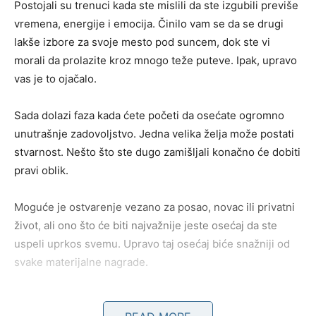
Postojali su trenuci kada ste mislili da ste izgubili previše
vremena, energije i emocija. Činilo vam se da se drugi
lakše izbore za svoje mesto pod suncem, dok ste vi
morali da prolazite kroz mnogo teže puteve. Ipak, upravo
vas je to ojačalo.
Sada dolazi faza kada ćete početi da osećate ogromno
unutrašnje zadovoljstvo. Jedna velika želja može postati
stvarnost. Nešto što ste dugo zamišljali konačno će dobiti
pravi oblik.
Moguće je ostvarenje vezano za posao, novac ili privatni
život, ali ono što će biti najvažnije jeste osećaj da ste
uspeli uprkos svemu. Upravo taj osećaj biće snažniji od
svake materijalne nagrade.
Mnogi Ovnovi će prvi put posle dugo vremena osetiti