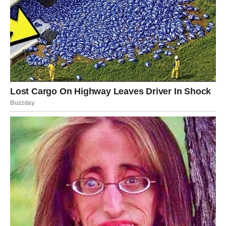
Moguće je da ćete konačno razumeti zašto se nešto
moralo dogoditi baš na način na koji se dogodilo.
Pred vama su dani koje ćete dugo
pamtiti