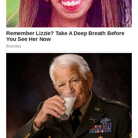
Dolazi vreme kada ćete ponovo verovati
u sreću
Najlepša stvar u svemu što dolazi jeste činjenica da ćete
ponovo početi da osećate nadu. Posle perioda sumnji,
razočaranja i emotivnog umora, ulazite u fazu u kojoj
život postaje topliji, emotivniji i ispunjeniji.
Mnogo toga će vas iznenaditi. Neki događaji desiće se
potpuno neočekivano, ali će u vama probuditi osećaj da
se konačno nalazite na pravom mestu.
Ovan ulazi u period koji može promeniti mnogo više nego
što sada misli. Ovo su dani kada će emocije biti iskrene,
kada će osmeh dolaziti spontano i kada ćete imati osećaj
da vas sudbina konačno vodi ka nečemu lepom.