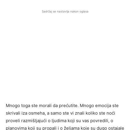
Sadržaj se nastavlja nakon oglasa
Mnogo toga ste morali da prećutite. Mnogo emocija ste
skrivali iza osmeha, a samo ste vi znali koliko ste noći
proveli razmišljajući o ljudima koji su vas povredili, o
planovima koji su propali i o željama koje su dugo ostajale