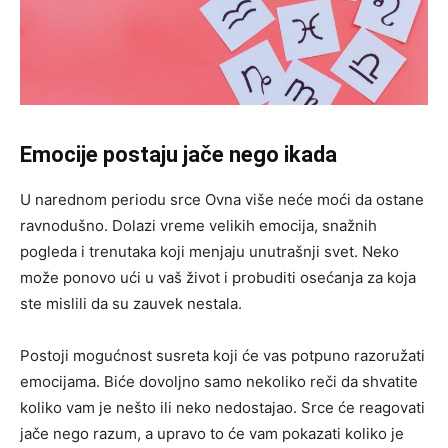
Emocije postaju jače nego ikada
U narednom periodu srce Ovna više neće moći da ostane
ravnodušno. Dolazi vreme velikih emocija, snažnih
pogleda i trenutaka koji menjaju unutrašnji svet. Neko
može ponovo ući u vaš život i probuditi osećanja za koja
ste mislili da su zauvek nestala.
Postoji mogućnost susreta koji će vas potpuno razoružati
emocijama. Biće dovoljno samo nekoliko reči da shvatite
koliko vam je nešto ili neko nedostajao. Srce će reagovati
jače nego razum, a upravo to će vam pokazati koliko je