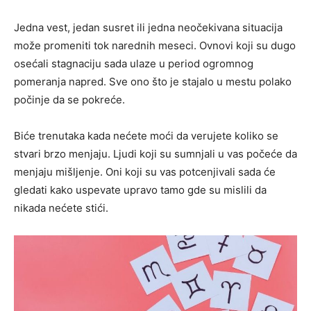
Jedna vest, jedan susret ili jedna neočekivana situacija
može promeniti tok narednih meseci. Ovnovi koji su dugo
osećali stagnaciju sada ulaze u period ogromnog
pomeranja napred. Sve ono što je stajalo u mestu polako
počinje da se pokreće.
Biće trenutaka kada nećete moći da verujete koliko se
stvari brzo menjaju. Ljudi koji su sumnjali u vas počeće da
menjaju mišljenje. Oni koji su vas potcenjivali sada će
gledati kako uspevate upravo tamo gde su mislili da
nikada nećete stići.