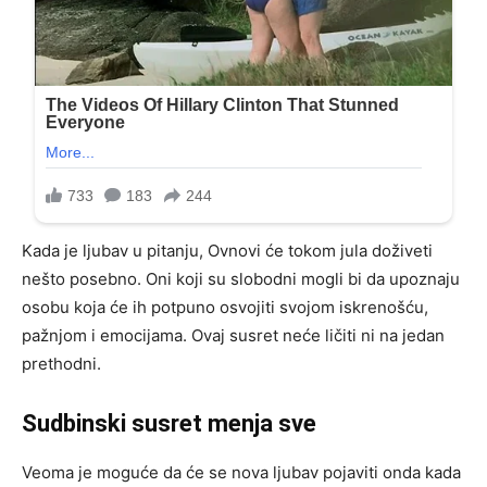
Kada je ljubav u pitanju, Ovnovi će tokom jula doživeti
nešto posebno. Oni koji su slobodni mogli bi da upoznaju
osobu koja će ih potpuno osvojiti svojom iskrenošću,
pažnjom i emocijama. Ovaj susret neće ličiti ni na jedan
prethodni.
Sudbinski susret menja sve
Veoma je moguće da će se nova ljubav pojaviti onda kada