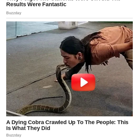
PORODICA I PRIJATELJI
POSTAJU IZVOR NAJVEĆE
SREĆE
Ovnovi će tokom jula shvatiti koliko su važni ljudi koji ih
iskreno vole. Očekuju vas lepi porodični trenuci,
okupljanja i razgovori koji će vas emotivno ispuniti.
Jedna osoba će vas posebno iznenaditi
Moguće je da ćete dobiti podršku ili dokaz ljubavi od
osobe od koje to najmanje očekujete. Taj gest će vam
vratiti veru u ljude i pokazati da nikada niste bili sami, čak
ni onda kada ste tako mislili.