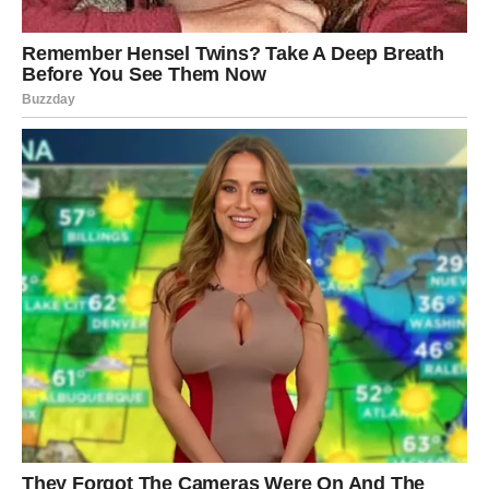
Ponovo ćete zavoleti život
Tokom jula vraća vam se optimizam. Počećete da
primećujete male stvari koje vas usrećuju – razgovore sa
dragim ljudima, lepe trenutke sa porodicom, nova
poznanstva i planove za budućnost.
Osetićete kako se u vama budi nova energija i želja da
živite punim plućima.