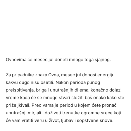
Ovnovima će mesec jul doneti mnogo toga sjajnog.
Za pripadnike znaka Ovna, mesec jul donosi energiju
kakvu dugo nisu osetili. Nakon perioda punog
preispitivanja, briga i unutrašnjih dilema, konačno dolazi
vreme kada će se mnoge stvari složiti baš onako kako ste
priželjkivali. Pred vama je period u kojem ćete pronaći
unutrašnji mir, ali i doživeti trenutke ogromne sreće koji
će vam vratiti veru u život, ljubav i sopstvene snove.