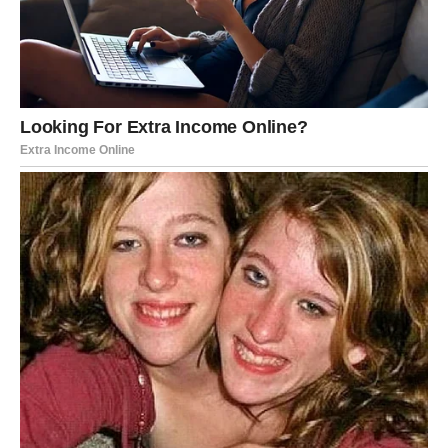
Jedna od najlepših stvari koje vam jul donosi jeste
unutrašnji mir. Posle brojnih životnih borbi, razočaranja i
teških odluka, konačno dolazi vreme kada ćete moći da
odahnete.
Oslobađate se prošlosti
Mnogi Ovnovi će tokom ovog meseca zatvoriti neka stara
poglavlja koja su ih dugo opterećivala. To mogu biti stari
ljubavni odnosi, porodični problemi ili unutrašnje dileme
koje su vas iscrpljivale.
Shvatićete da ne možete promeniti prošlost, ali možete
stvoriti prelepu budućnost. Upravo ta spoznaja doneće
vam ogromno olakšanje.