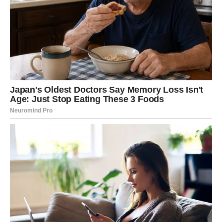
planirate budućnost bez straha i neizvesnosti. Ovo je
period kada treba da verujete svojoj intuiciji jer će vas
ona voditi ka pravim odlukama.
Poslovni uspesi vraćaju samopouzdanje
Na poslovnom planu očekuju vas pohvale, priznanja i
prilike da pokažete koliko vredite. Mnogi ljudi iz vašeg
okruženja konačno će shvatiti koliko ste sposobni i koliko
truda ulažete.
Za neke Ovnove ovo može biti mesec u kojem počinje
potpuno novo profesionalno poglavlje koje će trajati
godinama.
DUŠA PRONALAZI MIR KOJI JE
DUGO TRAŽILA