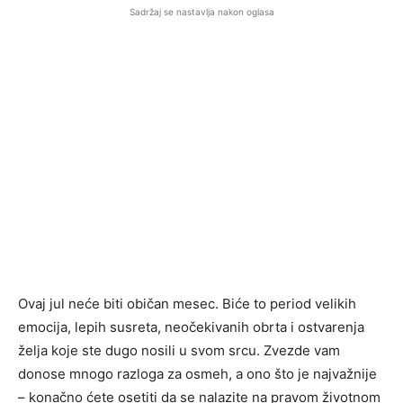
Sadržaj se nastavlja nakon oglasa
Ovaj jul neće biti običan mesec. Biće to period velikih
emocija, lepih susreta, neočekivanih obrta i ostvarenja
želja koje ste dugo nosili u svom srcu. Zvezde vam
donose mnogo razloga za osmeh, a ono što je najvažnije
– konačno ćete osetiti da se nalazite na pravom životnom