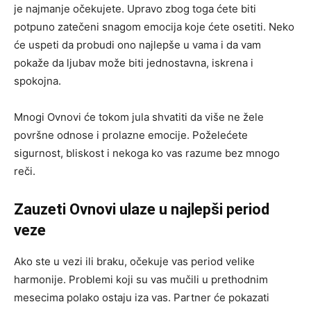
je najmanje očekujete. Upravo zbog toga ćete biti
potpuno zatečeni snagom emocija koje ćete osetiti. Neko
će uspeti da probudi ono najlepše u vama i da vam
pokaže da ljubav može biti jednostavna, iskrena i
spokojna.
Mnogi Ovnovi će tokom jula shvatiti da više ne žele
površne odnose i prolazne emocije. Poželećete
sigurnost, bliskost i nekoga ko vas razume bez mnogo
reči.
Zauzeti Ovnovi ulaze u najlepši period
veze
Ako ste u vezi ili braku, očekuje vas period velike
harmonije. Problemi koji su vas mučili u prethodnim
mesecima polako ostaju iza vas. Partner će pokazati