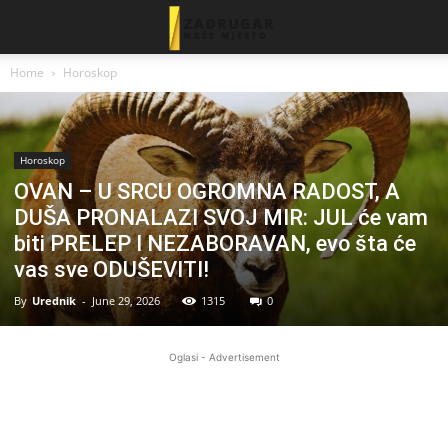
Home
Horoskop
Horoskop
OVAN – U SRCU OGROMNA RADOST, A
DUŠA PRONALAZI SVOJ MIR: JUL će vam
biti PRELEP I NEZABORAVAN, evo šta će
vas sve ODUŠEVITI!
By
Urednik
-
June 29, 2026
1315
0
Oglasi - Advertisement