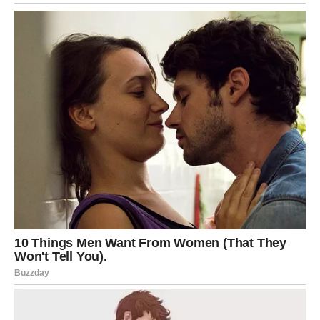
Prijatelji će vam biti velika podrška, a mnogi Ovnovi će
obnoviti kontakte sa dragim ljudima koje dugo nisu videli.
JUL DONOSI TRENUTKE KOJE
ĆETE PAMTITI CELOG ŽIVOTA
Dragi Ovnovi, pred vama je jedan od najlepših perioda u
poslednje vreme. Radost koja dolazi neće biti prolazna,
već duboka i iskrena. Konačno ćete osetiti da se život
menja u vašu korist i da se trud, strpljenje i borba
isplaćuju.