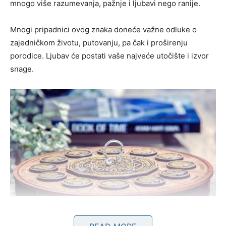
mnogo više razumevanja, pažnje i ljubavi nego ranije.
Mnogi pripadnici ovog znaka doneće važne odluke o
zajedničkom životu, putovanju, pa čak i proširenju
porodice. Ljubav će postati vaše najveće utočište i izvor
snage.
NOVČANA SITUACIJA SE