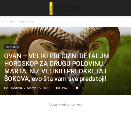
Home
Horoskop
Horoskop
OVAN – VELIKI PRECIZNI DETALJNI
HOROSKOP ZA DRUGU POLOVINU
MARTA: NIZ VELIKIH PREOKRETA I
ŠOKOVA, evo šta vam sve predstoji!
By
Urednik
-
March 15, 2026
1940
0
Oglasi - Advertisement