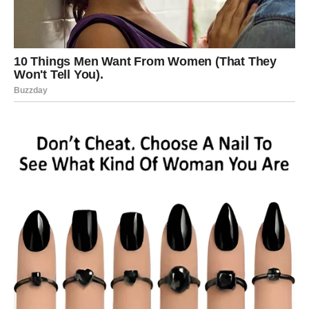
Neočekivani susreti i sudbinske
poruke
U drugoj polovini marta mogući su susreti koji nose
snažnu simboliku. Nekim Ovnovima sudbina može poslati
ljude koji imaju posebnu ulogu u njihovom životu.