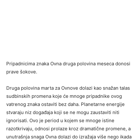
Pripadnicima znaka Ovna druga polovina meseca donosi
prave šokove.
Druga polovina marta za Ovnove dolazi kao snažan talas
sudbinskih promena koje će mnoge pripadnike ovog
vatrenog znaka ostaviti bez daha. Planetarne energije
stvaraju niz događaja koji se ne mogu zaustaviti niti
ignorisati. Ovo je period u kojem se mnoge istine
razotkrivaju, odnosi prolaze kroz dramatične promene, a
unutrašnja snaga Ovna dolazi do izražaja više nego ikada