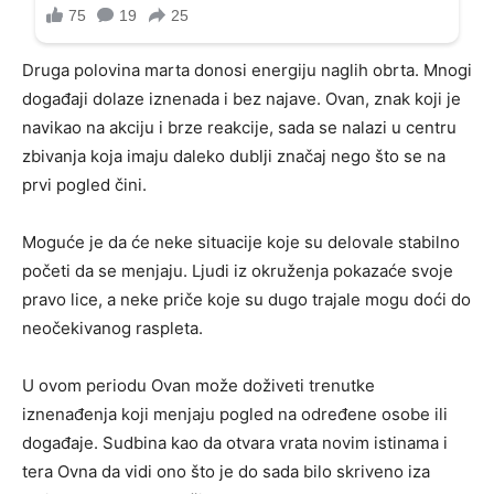
Druga polovina marta donosi energiju naglih obrta. Mnogi
događaji dolaze iznenada i bez najave. Ovan, znak koji je
navikao na akciju i brze reakcije, sada se nalazi u centru
zbivanja koja imaju daleko dublji značaj nego što se na
prvi pogled čini.
Moguće je da će neke situacije koje su delovale stabilno
početi da se menjaju. Ljudi iz okruženja pokazaće svoje
pravo lice, a neke priče koje su dugo trajale mogu doći do
neočekivanog raspleta.
U ovom periodu Ovan može doživeti trenutke
iznenađenja koji menjaju pogled na određene osobe ili
događaje. Sudbina kao da otvara vrata novim istinama i
tera Ovna da vidi ono što je do sada bilo skriveno iza