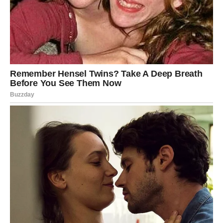
energije
Druga polovina marta pokreće duboku unutrašnju
energiju u Ovnovima. Ovaj znak, poznat po hrabrosti i
odlučnosti, sada može osetiti snažan talas motivacije i
želje za promenom.
U mnogim situacijama Ovan će pokazati neverovatnu
odlučnost. Čak i kada se pojave šokantni događaji ili
neočekivane okolnosti, upravo tada dolazi do izražaja
njegova prava priroda – borbena, snažna i nepokolebljiva.
Ovaj period može doneti osećaj kao da se budi nova
snaga koja je dugo čekala pravi trenutak. Ovnovi mogu
osetiti potrebu da preokrenu određene životne okolnosti
i naprave poteze koji menjaju pravac njihovog puta.