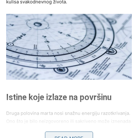
kulisa svakodnevnog života.
Istine koje izlaze na površinu
Druga polovina marta nosi snažnu energiju razotkrivanja.
Ono što je bilo neizgovoreno ili sakriveno može iznenada
postati potpuno jasno.