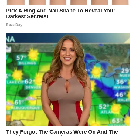
Takvi susreti mogu izgledati slučajno, ali u sebi nose
dublju poruku. Reči koje se izgovore u tim trenucima
mogu ostaviti snažan trag i pokrenuti lanac događaja koji
vodi ka velikim promenama.
Moguće je da će određene poruke ili informacije stići baš
u trenutku kada su najpotrebnije. Ovan tada može shvatiti
da ništa nije slučajno i da se mnogi događaji uklapaju u
širu sliku njegove sudbine.