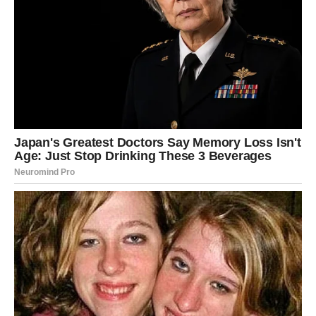
nalete strasti, ali i iznenadne promene raspoloženja koje
dolaze kao posledica velikih otkrića.
Mnogi pripadnici ovog znaka mogu se suočiti sa
emocijama koje su dugo potiskivali. Susreti, poruke ili
iznenadne situacije mogu pokrenuti lavinu osećanja.
Neki Ovnovi mogu doživeti povratak osobe iz prošlosti ili
neočekivani razgovor koji menja tok jedne priče. U takvim
trenucima postaje jasno da sudbina još nije rekla
poslednju reč.
Osećaj sudbinske povezanosti sa određenim osobama
može postati veoma snažan, a emotivni događaji mogu
imati dramatičan i nezaboravan karakter.
Unutrašnja snaga i buđenje