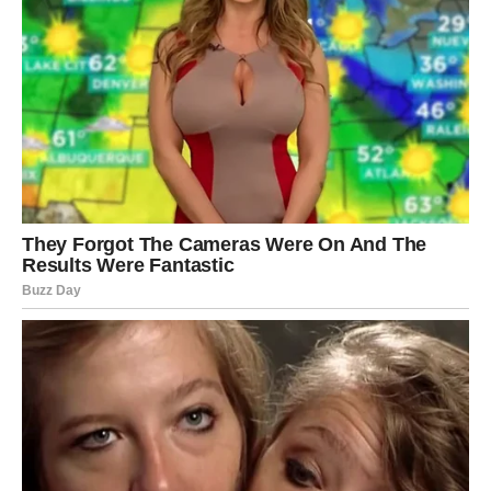
nejasna dobija svoje konačno značenje.
Za mnoge Ovnove ovo može biti trenutak u kojem
shvatate da određena životna faza dolazi do svog kraja.
To ne mora značiti dramatične promene spolja, ali može
doneti duboko unutrašnje razumevanje da nešto više nije
isto kao pre.
Situacije koje su vas zbunjivale mogu konačno dobiti
svoje objašnjenje. Ono što je delovalo kao slučajnost
može se pokazati kao deo većeg niza događaja koji su
vodili upravo ka ovom trenutku.
Razotkrivanje odnosa i emocija
U odnosima sa drugim ljudima može doći do zanimljivih
obrta. Neki Ovnovi će primetiti promene u ponašanju