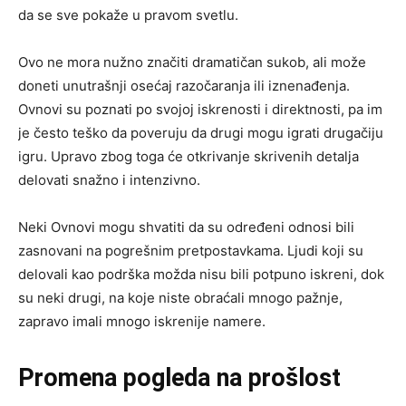
da se sve pokaže u pravom svetlu.
Ovo ne mora nužno značiti dramatičan sukob, ali može
doneti unutrašnji osećaj razočaranja ili iznenađenja.
Ovnovi su poznati po svojoj iskrenosti i direktnosti, pa im
je često teško da poveruju da drugi mogu igrati drugačiju
igru. Upravo zbog toga će otkrivanje skrivenih detalja
delovati snažno i intenzivno.
Neki Ovnovi mogu shvatiti da su određeni odnosi bili
zasnovani na pogrešnim pretpostavkama. Ljudi koji su
delovali kao podrška možda nisu bili potpuno iskreni, dok
su neki drugi, na koje niste obraćali mnogo pažnje,
zapravo imali mnogo iskrenije namere.
Promena pogleda na prošlost