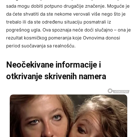
sada mogu dobiti potpuno drugačije značenje. Moguće je
da ćete shvatiti da ste nekome verovali više nego što je
trebalo ili da ste određenu situaciju posmatrali iz
pogrešnog ugla. Ova spoznaja neće doći slučajno – ona je
rezultat kosmičkog pomeranja koje Ovnovima donosi
period suočavanja sa realnošću.
Neočekivane informacije i
otkrivanje skrivenih namera