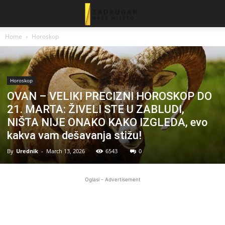
Home
Horoskop
Horoskop
OVAN – VELIKI PRECIZNI HOROSKOP DO
21. MARTA: ŽIVELI STE U ZABLUDI,
NIŠTA NIJE ONAKO KAKO IZGLEDA, evo
kakva vam dešavanja stižu!
By
Urednik
-
March 13, 2026
6543
0
Oglasi - Advertisement