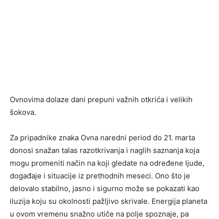
Ovnovima dolaze dani prepuni važnih otkrića i velikih
šokova.
Za pripadnike znaka Ovna naredni period do 21. marta
donosi snažan talas razotkrivanja i naglih saznanja koja
mogu promeniti način na koji gledate na određene ljude,
događaje i situacije iz prethodnih meseci. Ono što je
delovalo stabilno, jasno i sigurno može se pokazati kao
iluzija koju su okolnosti pažljivo skrivale. Energija planeta
u ovom vremenu snažno utiče na polje spoznaje, pa