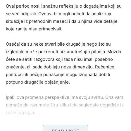
Ovaj period nosi i snažnu refleksiju o događajima koji su
se već odigrali. Ovnovi bi mogli početi da analiziraju
situacije iz prethodnih meseci i da u njima vide detalje
koje ranije nisu primećivali.
Osećaj da su neke stvari bile drugačije nego što su
izgledale može pokrenuti niz unutrašnjih pitanja. Možda
ćete se setiti razgovora koji tada nisu imali posebno
značenje, ali sada dobijaju novu dimenziju. Rečenice,
postupci ili nečije ponašanje mogu iznenada dobiti
potpuno drugačije objašnjenje.
Ipak, ova promena perspektive ima svoju svrhu. Ona vam
pomaže da razumete širu sliku i da sagledate događaje iz
realnijeg ugla.