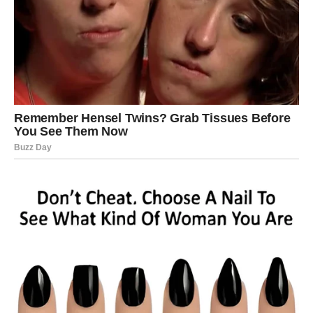
osoba koje su im bliske. Moguće je da će neko pokazati
lice koje do sada nije bilo vidljivo.
Istovremeno, određeni odnosi mogu dobiti novu jasnoću.
Situacije koje su bile neodređene ili pune pitanja mogu
odjednom postati vrlo razumljive. Ljudi koji su delovali
misteriozno ili neodlučno mogu pokazati svoje prave
stavove.
Za mnoge Ovnove ovo će biti trenutak kada će konačno
razumeti dinamiku određenog odnosa.
Sudbinski trenuci i iznenadni obrti
Događaji koji menjaju percepciju
U danima do 21. marta mogu se dogoditi situacije koje će