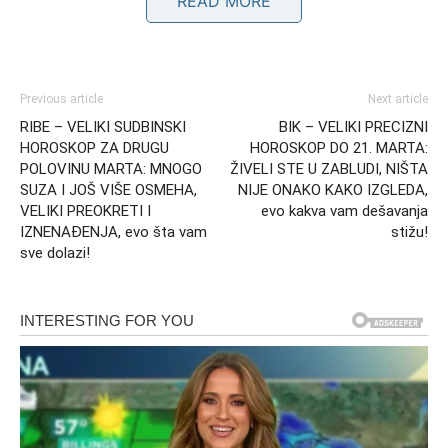
READ MORE
Previous article
Next article
RIBE – VELIKI SUDBINSKI
BIK – VELIKI PRECIZNI
HOROSKOP ZA DRUGU
HOROSKOP DO 21. MARTA:
POLOVINU MARTA: MNOGO
ŽIVELI STE U ZABLUDI, NIŠTA
SUZA I JOŠ VIŠE OSMEHA,
NIJE ONAKO KAKO IZGLEDA,
VELIKI PREOKRETI I
evo kakva vam dešavanja
IZNENAĐENJA, evo šta vam
stižu!
Snažan energetski preokret pred
sve dolazi!
vaš rođendanski ciklus
Završetak jednog poglavlja
Period pred sam ulazak Sunca u znak Ovna često nosi
simboliku završetka starog ciklusa. To je vreme kada se
mnoge stvari razjašnjavaju, a energija koja je dugo bila