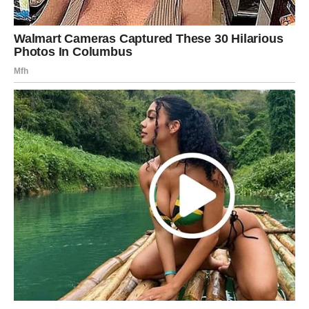
Shvatanje da ništa nije onako kako
izgleda
Centralna poruka ovog perioda jeste spoznaja da mnoge
stvari nisu bile onakve kakvima su se činile. Iluzije se
mogu raspršiti, a istina se pojavljuje tamo gde je ranije
bilo nejasnoća.
Ovo ne znači nužno negativne događaje. Naprotiv, u
mnogim slučajevima može doneti osećaj olakšanja jer
konačno razumete ono što je dugo delovalo zbunjujuće.