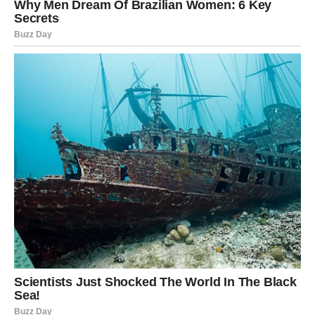
Za Ovnove je ovo vreme unutrašnjeg buđenja. Do 21.
marta mnogi pripadnici ovog znaka mogu doći do važnih
uvida koji će promeniti način na koji posmatraju određene
ljude, odluke i životne situacije.