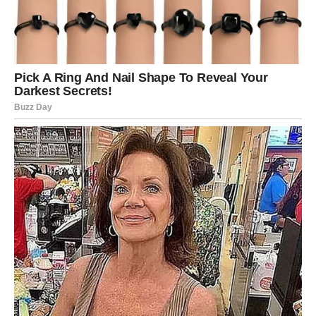
delovati kao mali sudbinski signali. To mogu biti slučajni
susreti, neočekivani razgovori ili informacije koje dolaze
iznenada.
Takvi momenti mogu imati snažan uticaj na način na koji
posmatrate ljude i događaje. Ponekad će jedna rečenica
ili jedan pogled biti dovoljan da shvatite nešto što je dugo
bilo skriveno iza privida.
Ovan je znak koji reaguje brzo i snažno, ali ovaj period
donosi drugačiju vrstu energije – energiju razumevanja i
uvida. Ona dolazi tiho, ali ima moć da promeni čitavu
sliku.