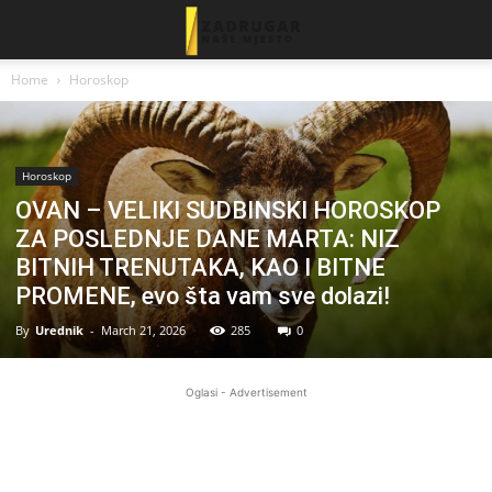
Home
Horoskop
Horoskop
OVAN – VELIKI SUDBINSKI HOROSKOP
ZA POSLEDNJE DANE MARTA: NIZ
BITNIH TRENUTAKA, KAO I BITNE
PROMENE, evo šta vam sve dolazi!
By
Urednik
-
March 21, 2026
285
0
Oglasi - Advertisement