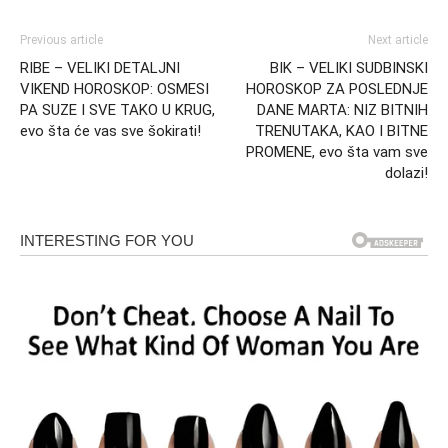
Previous article
Next article
RIBE – VELIKI DETALJNI
BIK – VELIKI SUDBINSKI
VIKEND HOROSKOP: OSMESI
HOROSKOP ZA POSLEDNJE
PA SUZE I SVE TAKO U KRUG,
DANE MARTA: NIZ BITNIH
evo šta će vas sve šokirati!
TRENUTAKA, KAO I BITNE
PROMENE, evo šta vam sve
dolazi!