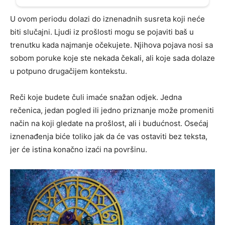
U ovom periodu dolazi do iznenadnih susreta koji neće
biti slučajni. Ljudi iz prošlosti mogu se pojaviti baš u
trenutku kada najmanje očekujete. Njihova pojava nosi sa
sobom poruke koje ste nekada čekali, ali koje sada dolaze
u potpuno drugačijem kontekstu.
Reči koje budete čuli imaće snažan odjek. Jedna
rečenica, jedan pogled ili jedno priznanje može promeniti
način na koji gledate na prošlost, ali i budućnost. Osećaj
iznenađenja biće toliko jak da će vas ostaviti bez teksta,
jer će istina konačno izaći na površinu.