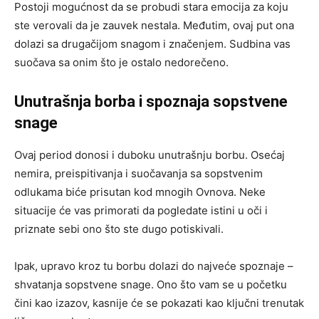
Postoji mogućnost da se probudi stara emocija za koju
ste verovali da je zauvek nestala. Međutim, ovaj put ona
dolazi sa drugačijom snagom i značenjem. Sudbina vas
suočava sa onim što je ostalo nedorečeno.
Unutrašnja borba i spoznaja sopstvene
snage
Ovaj period donosi i duboku unutrašnju borbu. Osećaj
nemira, preispitivanja i suočavanja sa sopstvenim
odlukama biće prisutan kod mnogih Ovnova. Neke
situacije će vas primorati da pogledate istini u oči i
priznate sebi ono što ste dugo potiskivali.
Ipak, upravo kroz tu borbu dolazi do najveće spoznaje –
shvatanja sopstvene snage. Ono što vam se u početku
čini kao izazov, kasnije će se pokazati kao ključni trenutak