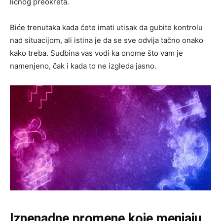
ličnog preokreta.
Biće trenutaka kada ćete imati utisak da gubite kontrolu
nad situacijom, ali istina je da se sve odvija tačno onako
kako treba. Sudbina vas vodi ka onome što vam je
namenjeno, čak i kada to ne izgleda jasno.
Iznenadne promene koje menjaju