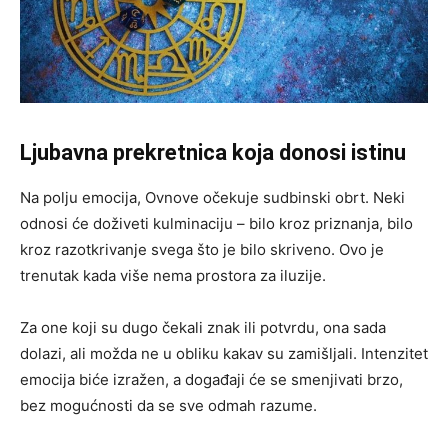
Ljubavna prekretnica koja donosi istinu
Na polju emocija, Ovnove očekuje sudbinski obrt. Neki
odnosi će doživeti kulminaciju – bilo kroz priznanja, bilo
kroz razotkrivanje svega što je bilo skriveno. Ovo je
trenutak kada više nema prostora za iluzije.
Za one koji su dugo čekali znak ili potvrdu, ona sada
dolazi, ali možda ne u obliku kakav su zamišljali. Intenzitet
emocija biće izražen, a događaji će se smenjivati brzo,
bez mogućnosti da se sve odmah razume.