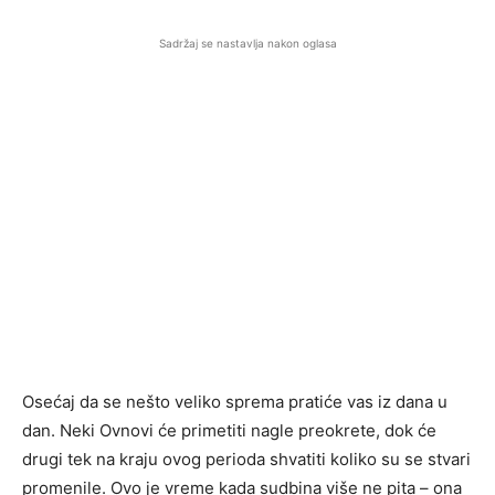
Sadržaj se nastavlja nakon oglasa
Osećaj da se nešto veliko sprema pratiće vas iz dana u
dan. Neki Ovnovi će primetiti nagle preokrete, dok će
drugi tek na kraju ovog perioda shvatiti koliko su se stvari
promenile. Ovo je vreme kada sudbina više ne pita – ona