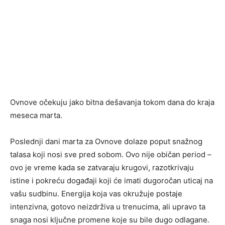
Ovnove očekuju jako bitna dešavanja tokom dana do kraja
meseca marta.
Poslednji dani marta za Ovnove dolaze poput snažnog
talasa koji nosi sve pred sobom. Ovo nije običan period –
ovo je vreme kada se zatvaraju krugovi, razotkrivaju
istine i pokreću događaji koji će imati dugoročan uticaj na
vašu sudbinu. Energija koja vas okružuje postaje
intenzivna, gotovo neizdrživa u trenucima, ali upravo ta
snaga nosi ključne promene koje su bile dugo odlagane.