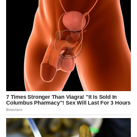
nesporazume u ozbiljne raskole.
Uprkos ovim izazovima, Bik i Jarac mogu stvoriti
formidabilan tim kada nauče cijeniti svoje razlike. Dok Bik
unosi senzualnost i uživanje u svakodnevnom životu,
Jarac može pružiti strukturu i ambiciju. Ova kombinacija
može rezultirati izuzetno produktivnim prijateljstvom, ali
samo ako su oboje spremni na kompromise. Odnos
zasnovan na zajedničkim ciljevima i podršci može učiniti
njihovo prijateljstvo još snažnijim.
Blizanci i Bik: Različite energije
Još jedan par koji se suočava s izazovima u prijateljstvu
je Blizanci i Bik. Blizanci su poznati po svojoj živahnosti,
stalnoj potrebi za aktivnostima i istraživanjem novog, dok
Bik cijeni mir i stabilnost. Dok Blizanac planira večernji
izlazak, Bik bi radije ostao kod kuće.
Ova različita