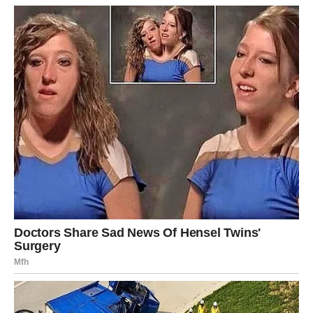
prijateljstva koje je obogaćeno dubokim emocijama i
zabavnim iskustvima.
Zaključak: Razumijevanje i tolerancija
kao ključ
Iz svega navedenog, jasno je da kompatibilnost u
prijateljstvu nije ništa manje važna od ljubavnih odnosa.
Različite prirode, sklonosti i emocionalne reakcije svakog
znaka igraju ključnu ulogu u uspjehu prijateljstva. Ipak,
važno je napomenuti da ni jedan horoskopski znak ne
nosi konačnu presudu.
Uz dovoljno tolerancije,
razumijevanja i volje da se pronađe srednji put, čak i
najteže kombinacije mogu opstati.
Prijateljstva su složena, ali s pravim pristupom, mogu biti
izvor podrške i radosti. Učenje iz razlika, kao i njegovanje