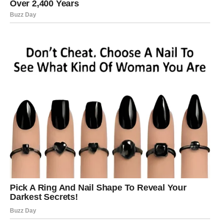
Vaga i Škorpija: Različite potrebe u
prijateljstvu
Kombinacija Vage i Škorpije predstavlja još jedan izazov.
Vaga voli društvo i otvorena prijateljstva, dok je Škorpija
posesivna i duboko emocionalna u prijateljstvu. Ova
razlika može stvoriti napetosti, jer Škorpija želi duboku
povezanost, dok Vaga teži slobodi i raznolikosti u
društvenim krugovima.
Ove različite potrebe često vode
do nesuglasica, iako privlačnost među njima može biti
snažna na početku.
Međutim, ako uspiju pronaći sredinu, Vaga može pomoći
Škorpiji da se opusti i uživa u više površinskim
interakcijama, dok Škorpija može pomoći Vagi da se
dublje poveže s drugima. Razumijevanje i poštovanje
različitih potreba ovih znakova može dovesti do