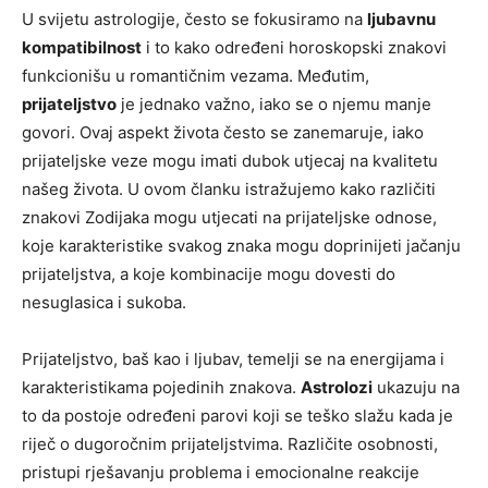
U svijetu astrologije, često se fokusiramo na
ljubavnu
kompatibilnost
i to kako određeni horoskopski znakovi
funkcionišu u romantičnim vezama. Međutim,
prijateljstvo
je jednako važno, iako se o njemu manje
govori. Ovaj aspekt života često se zanemaruje, iako
prijateljske veze mogu imati dubok utjecaj na kvalitetu
našeg života. U ovom članku istražujemo kako različiti
znakovi Zodijaka mogu utjecati na prijateljske odnose,
koje karakteristike svakog znaka mogu doprinijeti jačanju
prijateljstva, a koje kombinacije mogu dovesti do
nesuglasica i sukoba.
Prijateljstvo, baš kao i ljubav, temelji se na energijama i
karakteristikama pojedinih znakova.
Astrolozi
ukazuju na
to da postoje određeni parovi koji se teško slažu kada je
riječ o dugoročnim prijateljstvima. Različite osobnosti,
pristupi rješavanju problema i emocionalne reakcije