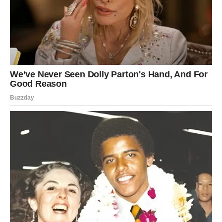
Devica može smatrati Ovna neodgovornim i
nepromišljenim. Ova razlika u pristupu često dovodi do
sukoba koji je teško prevazići, jer oboje imaju snažne
ličnosti. Ipak, ako nauče cijeniti različite perspektive,
njihovo prijateljstvo može postati veoma bogato. Devica
može pomoći Ovnu da razmisliti o dugoročnim
posljedicama svojih odluka, dok Ovan može inspirisati
Devicu da bude hrabrija i otvorenija za nova iskustva.
Lav i Lav: Rivalstvo među prijateljima
Kada se susretnu dva Lava, prijateljstvo može u početku
izgledati kao savršena kombinacija. Oba Lava su
karizmatična, strastvena i privlače pažnju. Međutim, kako
vrijeme prolazi, njihova potreba za dominacijom može
stvoriti rivalstvo. Budući da su oboje prirodni vođe, teško
podnose situacije u kojima nisu u centru pažnje.
Takva
prijateljstva često se ispunjavaju takmičarskim duhom, a