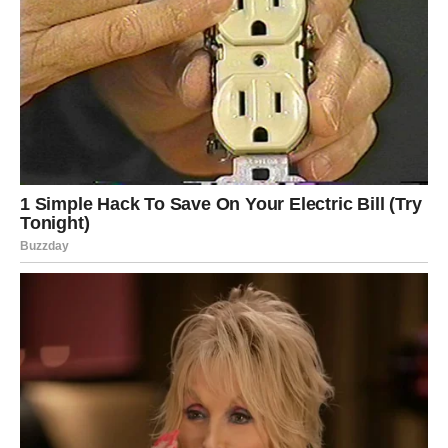
Device i Ovan: Sukobi u pristupu
Uspostavljanje prijateljstva između Device i Ovna može
biti izazovno zbog njihovih različitih pristupa životu.
Devica je analitična, voli planirati i brine se o detaljima.
Ovaj znak ne voli iznenađenja i često analizira situacije
prije nego donese odluke.
S druge strane, Ovan je
impulsivan i često djeluje bez mnogo razmišljanja, što
može biti frustrirajuće za Devicu. Ovaj kontrast može
dovesti do nesporazuma u komunikaciji.
Dok Ovan vidi Devicu kao previše sporog i opreznog,