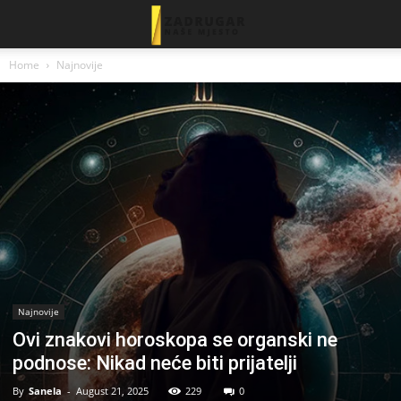
Home
Najnovije
Najnovije
Ovi znakovi horoskopa se organski ne
podnose: Nikad neće biti prijatelji
By
Sanela
-
August 21, 2025
229
0