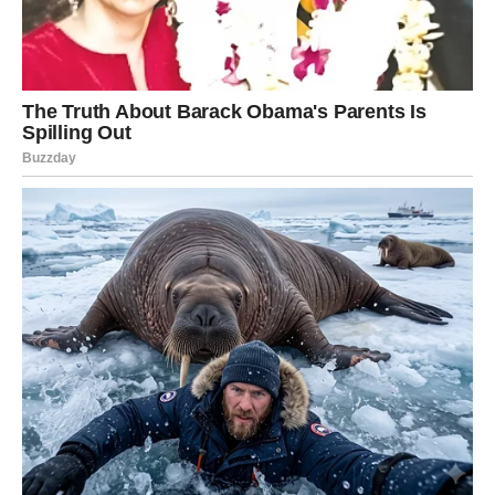
prijateljske interakcije postaju teren za dokazivanje, što
može rezultirati napetostima i prekidima odnosa.
Da bi ovo prijateljstvo opstalo, važno je da oboje Lava
nauče da dijele pažnju i da se međusobno podržavaju
umjesto da se takmiče. Otvorena komunikacija i
sposobnost da se prepoznaju i cijene jedni druge talente
mogu značajno poboljšati njihov odnos. Ako oba Lava
shvate da zajedno mogu postići više nego odvojeno,
njihovo prijateljstvo može postati istinski snažno i
inspirativno.