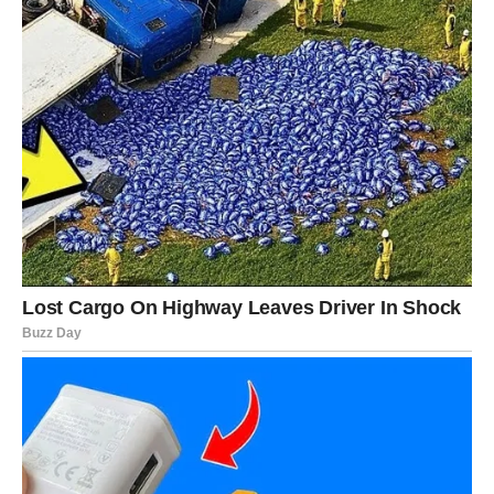
međusobnog poštovanja, može dovesti do dugoročnih i
ispunjavajućih prijateljstava. Na kraju, svaki znak ima
svoje jedinstvene atribute koji mogu obogatiti
prijateljstvo, a ključno je da se svi učesnici trude da
izgrade odnose koji će trajati kroz vremenske izazove.
Prijateljstvo je neprocjenjiv dar koji može obogatiti naš
život, a astrologija nam može pružiti uvid u načine na koje
možemo poboljšati i održati te veze.