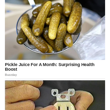
očekivanja često dovode do nesporazuma, jer Blizanci ne
mogu razumjeti Bikovu potrebu za tišinom, dok Bik
smatra da je Blizančeva energija previše haotična.
Iako se može činiti da se nikada ne mogu složiti, Blizanci i
Bik mogu naučiti mnogo jedni od drugih. Blizanci mogu
pomoći Biku da izađe iz svoje zone komfora, dok Bik
može naučiti Blizance da cene trenutke mirnoće i
opuštanja. S obzirom na to da oboje cijene lojalnost, uz
malo truda, njihovo prijateljstvo može postati izvor
obostranog rasta i podrške.