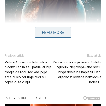
READ MORE
Bik i Jarac: Dvije tvrdoglave prirode
Kada govorimo o Biku i Jarcu, na prvi pogled se čini da su
Previous article
Next article
to dva znaka koja se dobro dopunjuju, budući da su
Vida je Stevicu volela celim
Pa zar ćemo i nju nakon Saleta
obojica zemljani znakovi. Njihova priroda je često stabilna
bićem: Lečila se i patila jer nije
izgubiti? Neprospavane noći i
i pouzdana, ali njihova sličnost može postati prepreka.
mogla da rodi, tek kad joj je
briga došle na naplatu, Ceci
Oba znaka su izuzetno tvrdoglava i istrajna, što često vodi
srce puklo od tuge rekli su –
dijagnostikovana neizlječiva
do konflikata. U situacijama kada se ne slažu, malo je
ogrešio se o nju
bolest…
šansi da će neko od njih popustiti. Njihova lojalnost i
pouzdanost su izvanredne osobine, ali njihova sklonost
da se drže svojih stavova može pretvoriti male