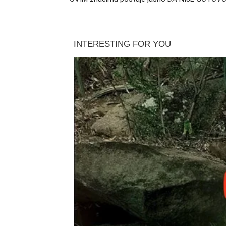
Moguće su i veoma važne vesti vezane za pos
Sve ono što je bilo usporeno sada kreće na
Ljudi koji su vas potcenjivali s
U prošlosti ste često morali da slušate sumn
dok su drugi mislili da nikada nećete ostvari
preokret.
Uspeh koji dolazi biće dovoljno snažan da p
svega jeste to što ćete vi u tom trenutku bit
potrebno tuđe odobrenje da biste znali kolik
Porodični odnosi postaju 
Dolazi vreme mira i lepih trenu