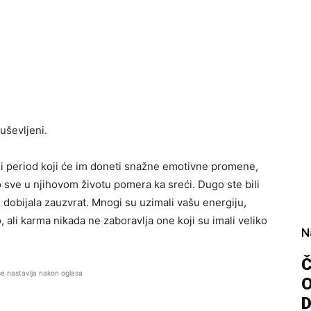
uševljeni.
i period koji će im doneti snažne emotivne promene,
sve u njihovom životu pomera ka sreći. Dugo ste bili
 dobijala zauzvrat. Mnogi su uzimali vašu energiju,
ali karma nikada ne zaboravlja one koji su imali veliko
N
Č
se nastavlja nakon oglasa
D