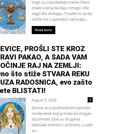
Vage su u poslednje vreme često
imale osećaj da daju mnogo više
nego što dobijaju. Trudile su se da
održe mir u porodici, sačuvaju...
Read more
EVICE, PROŠLI STE KROZ
RAVI PAKAO, A SADA VAM
OČINJE RAJ NA ZEMLJI:
no što stiže STVARA REKU
UZA RADOSNICA, evo zašto
ete BLISTATI!
August 5, 2026
0
Device su u prethodnom periodu
nosile teret koji je malo ko mogao
da primeti. Dok su drugima
delovale smireno i pribrano, u sebi
su...