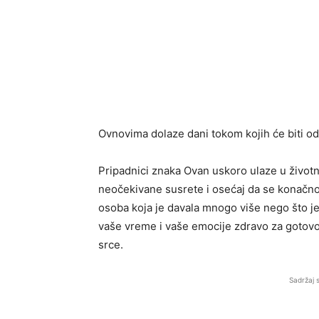
Ovnovima dolaze dani tokom kojih će biti od
Pripadnici znaka
Ovan
uskoro ulaze u životn
neočekivane susrete i osećaj da se konačno 
osoba koja je davala mnogo više nego što je
vaše vreme i vaše emocije zdravo za gotovo, 
srce.
Sadržaj 