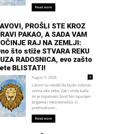
Read more
AVOVI, PROŠLI STE KROZ
RAVI PAKAO, A SADA VAM
OČINJE RAJ NA ZEMLJI:
no što stiže STVARA REKU
UZA RADOSNICA, evo zašto
ete BLISTATI!
August 5, 2026
0
Lavovi su navikli da budu oslonac
svima oko sebe, čak i onda kada
im je sopstveni život bio ispunjen
brigama i neizvesnošću. U
prethodnom...
Read more