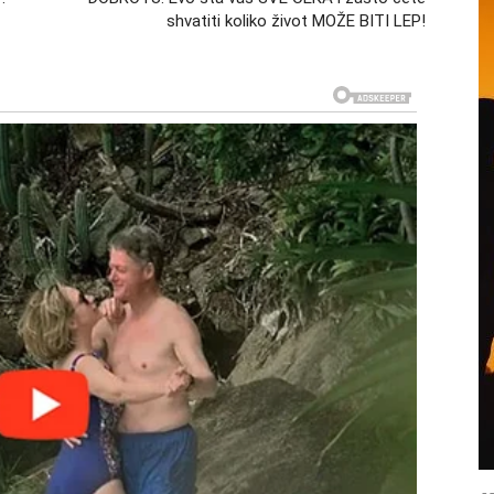
shvatiti koliko život MOŽE BITI LEP!
lovni projekat, saradnju ili novac koji dugo čekate.
pred.
ada menjaju mišljenje
je drugih ljudi. Neki nisu verovali u vaše sposobnosti,
ti ono što želite. Međutim, naredni period donosi veliki
romeni mišljenje mnogih ljudi oko vas. Najlepše od
i mnogo mirniji nego ranije. Više vam neće biti
o vredite.
mnogo topliji
taka