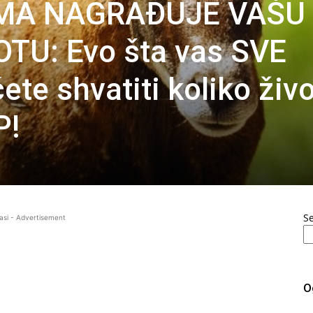
RMA NAGRAĐUJE VAŠU
TU: Evo šta vas SVE
ete shvatiti koliko živo
P!
S
asi - Advertisement
O