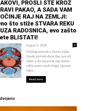
AKOVI, PROŠLI STE KROZ
RAVI PAKAO, A SADA VAM
OČINJE RAJ NA ZEMLJI:
no što stiže STVARA REKU
UZA RADOSNICA, evo zašto
ete BLISTATI!
August 5, 2026
0
Postoje periodi u životu kada
čovek pomisli da je dao sve od
sebe, a da zauzvrat nije dobio
ništa osim novih briga. Upravo
tako...
Read more
zdvojeno