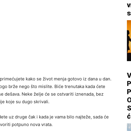
v
s
V
primećujete kako se život menja gotovo iz dana u dan.
P
go brže nego što mislite. Biće trenutaka kada ćete
P
se dešava. Neke želje će se ostvariti iznenada, bez
O
je koje su dugo skrivali.
S
ć
ete uz druge čak i kada je vama bilo najteže, sada će
voriti potpuno nova vrata.