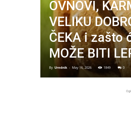
OVNOVI, KA
VELIKU DOBRO
ČEKA i zašto ć
MOŽE BITI LE
By
Urednik
-
May 16, 2026
1849
0
Ogl