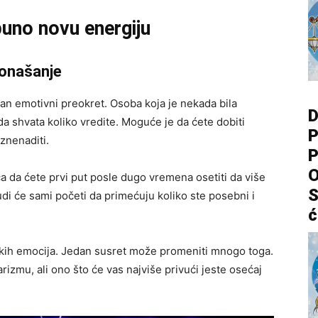
puno novu energiju
ponašanje
n emotivni preokret. Osoba koja je nekada bila
D
da shvata koliko vredite. Moguće je da ćete dobiti
P
iznenaditi.
P
O
ca da ćete prvi put posle dugo vremena osetiti da više
S
di će sami početi da primećuju koliko ste posebni i
ć
kih emocija. Jedan susret može promeniti mnogo toga.
rizmu, ali ono što će vas najviše privući jeste osećaj