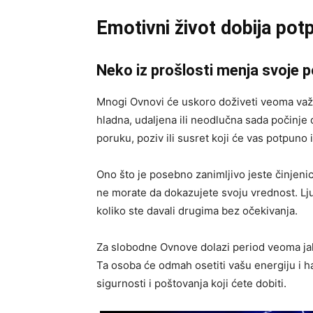
Emotivni život dobija pot
Neko iz prošlosti menja svoje 
Mnogi Ovnovi će uskoro doživeti veoma važa
hladna, udaljena ili neodlučna sada počinje 
poruku, poziv ili susret koji će vas potpuno 
Ono što je posebno zanimljivo jeste činjeni
ne morate da dokazujete svoju vrednost. Lju
koliko ste davali drugima bez očekivanja.
Za slobodne Ovnove dolazi period veoma ja
Ta osoba će odmah osetiti vašu energiju i ha
sigurnosti i poštovanja koji ćete dobiti.