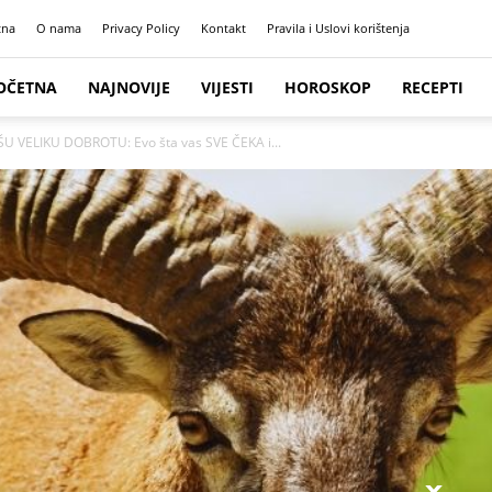
tna
O nama
Privacy Policy
Kontakt
Pravila i Uslovi korištenja
OČETNA
NAJNOVIJE
VIJESTI
HOROSKOP
RECEPTI
VELIKU DOBROTU: Evo šta vas SVE ČEKA i...