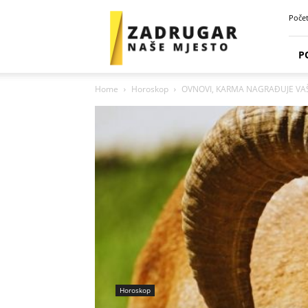
Zadrugar
Poče
Spot
P
Home
Horoskop
OVNOVI, KARMA NAGRAĐUJE VAŠU 
Horoskop