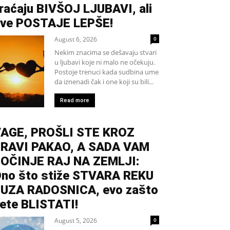
raćaju BIVŠOJ LJUBAVI, ali
ve POSTAJE LEPŠE!
August 6, 2026
0
Nekim znacima se dešavaju stvari
u ljubavi koje ni malo ne očekuju.
Postoje trenuci kada sudbina ume
da iznenadi čak i one koji su bili...
Read more
AGE, PROŠLI STE KROZ
RAVI PAKAO, A SADA VAM
OČINJE RAJ NA ZEMLJI:
no što stiže STVARA REKU
UZA RADOSNICA, evo zašto
ete BLISTATI!
August 5, 2026
0