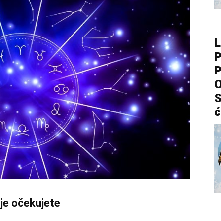
L
P
P
O
S
ć
je očekujete