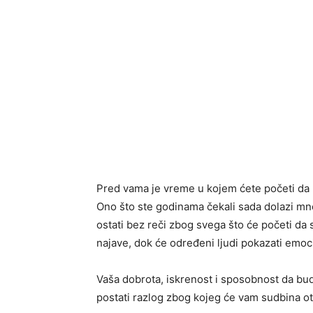
Pred vama je vreme u kojem ćete početi da 
Ono što ste godinama čekali sada dolazi mno
ostati bez reči zbog svega što će početi da 
najave, dok će određeni ljudi pokazati emoci
Vaša dobrota, iskrenost i sposobnost da bud
postati razlog zbog kojeg će vam sudbina ot