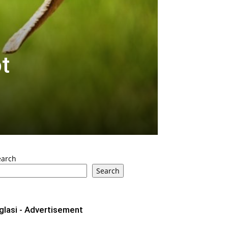
t
earch
Search
glasi - Advertisement