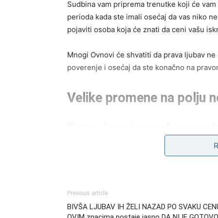
Sudbina vam priprema trenutke koji će vam vr
perioda kada ste imali osećaj da vas niko n
pojaviti osoba koja će znati da ceni vašu isk
Mnogi Ovnovi će shvatiti da prava ljubav ne 
poverenje i osećaj da ste konačno na prav
Velike promene na polju n
Karma donosi nagradu za sav t
Postoje trenuci kada ste radili više od svih 
sada dolazi period u kojem će vaš trud konač
menja, a mnogi Ovnovi će dobiti priliku koju
Previous article
Neki će promeniti posao, dok će drugi dobiti
BIVŠA LJUBAV IH ŽELI NAZAD PO SVAKU CEN
života. Posebno je naglašeno iznenadno pobol
OVIM znacima postaje jasno DA NIJE GOTOVO