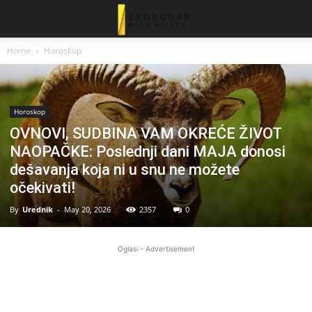
Home
Horoskop
Horoskop
OVNOVI, SUDBINA VAM OKREĆE ŽIVOT
NAOPAČKE: Poslednji dani MAJA donosi
dešavanja koja ni u snu ne možete
očekivati!
By
Urednik
-
May 20, 2026
2357
0
Oglasi - Advertisement