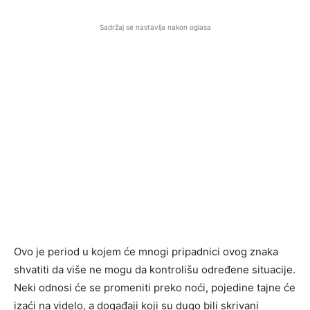
Sadržaj se nastavlja nakon oglasa
Ovo je period u kojem će mnogi pripadnici ovog znaka
shvatiti da više ne mogu da kontrolišu određene situacije.
Neki odnosi će se promeniti preko noći, pojedine tajne će
izaći na videlo, a događaji koji su dugo bili skrivani