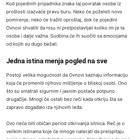
Kod pojedinih pripadnika znaka taj povratak osobe iz
prošlosti izazvaće pravu buru. Neko će poželeti novo
pomirenje, neko će tražiti oproštaj, dok će pojedini
Ovnovi shvatiti da nisu ni pretpostavljali koliko im je ta
osoba i dalje važna. Sudbina će ih suočiti sa emocijama
od kojih su dugo bežali.
Jedna istina menja pogled na sve
Postoji velika mogućnost da Ovnovi saznaju informaciju
koja će promeniti njihovo mišljenje o bliskoj osobi. Ono
što su smatrali sigurnim i jasnim postaće potpuno
drugačije. Mnogi će ostati bez reči kada otkriju šta se
zapravo događalo iza njihovih leđa.
Ovo neće biti običan period otkrivanja sitnica. Reč je o
velikim istinama koje će mnoge naterati da preispitaju