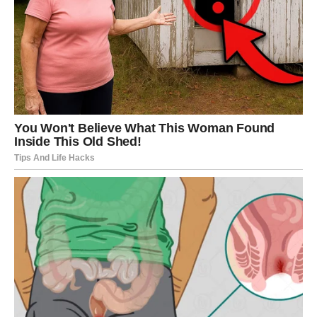
Kraj maja donosi šok koji će se
dugo pamtiti
Jedan poziv ili poruka menja sve
Za mnoge Ovnove poslednji dani maja biće obeleženi
jednim iznenadnim pozivom, porukom ili informacijom
koja će promeniti kompletno raspoloženje. Neko će čuti