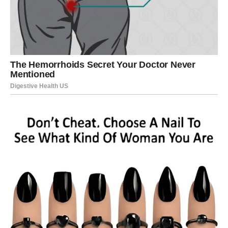
vest koja će ih ostaviti bez daha, dok će drugi shvatiti da
se iza svega krije mnogo veća priča nego što su mislili.
Ono što dolazi neće biti prolazno. Ovo su događaji koji
ostavljaju trag i menjaju način razmišljanja. Neki Ovnovi
će konačno razumeti zašto su se određene stvari morale
dogoditi baš sada.