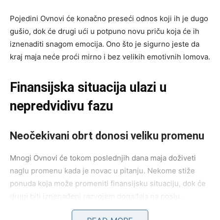
Pojedini Ovnovi će konačno preseći odnos koji ih je dugo
gušio, dok će drugi ući u potpuno novu priču koja će ih
iznenaditi snagom emocija. Ono što je sigurno jeste da
kraj maja neće proći mirno i bez velikih emotivnih lomova.
Finansijska situacija ulazi u
nepredvidivu fazu
Neočekivani obrt donosi veliku promenu
Mnogi Ovnovi će tokom poslednjih dana maja doživeti
naglu promenu kada je novac u pitanju. Nekome stiže
ponuda koja može promeniti finansijsku situaciju, dok će
drugi biti iznenađeni razvojem događaja na poslu.