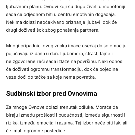
ljubavnom planu. Ovnovi koji su dugo živeli u monotoniji
sada će odjednom biti u centru emotivnih događaja.
Nekima dolazi neočekivano priznanje ljubavi, dok će
drugi doživeti šok zbog ponašanja partnera.
Mnogi pripadnici ovog znaka imaće osećaj da se emocije
pojačavaju iz dana u dan. Ljubomora, strast, tajne i
neizgovorene reči sada izlaze na površinu. Neki odnosi
će doživeti ogromnu transformaciju, dok će pojedine
veze doći do tačke sa koje nema povratka.
Sudbinski izbor pred Ovnovima
Za mnoge Ovnove dolazi trenutak odluke. Moraće da
biraju između prošlosti i budućnosti, između sigurnosti i
rizika, između emocija i razuma. Taj izbor neće biti lak, ali
će imati ogromne posledice.