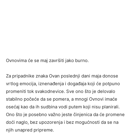
Ovnovima će se maj završiti jako burno.
Za pripadnike znaka
Ovan
poslednji dani maja donose
vrtlog emocija, iznenađenja i događaja koji će potpuno
promeniti tok svakodnevice. Sve ono što je delovalo
stabilno počeće da se pomera, a mnogi Ovnovi imaće
osećaj kao da ih sudbina vodi putem koji nisu planirali.
Ono što je posebno važno jeste činjenica da će promene
doći naglo, bez upozorenja i bez mogućnosti da se na
njih unapred pripreme.