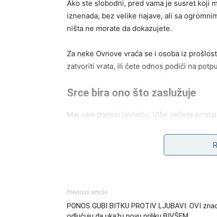
Ako ste slobodni, pred vama je susret koji 
iznenada, bez velike najave, ali sa ogromnim
ništa ne morate da dokazujete.
Za neke Ovnove vraća se i osoba iz prošlosti.
zatvoriti vrata, ili ćete odnos podići na po
Srce bira ono što zaslužuje
Maj vam donosi jasnoću. Više nećete pristaj
obećanja. Srce Ovna sada traži ono što mu p
bez kalkulacije.
Zbog toga će mnogi pripadnici ovog znaka nap
živite da biste drugima bili razumljivi. Živeć
Previous article
Novac i posao kreću uzl
PONOS GUBI BITKU PROTIV LJUBAVI: OVI znac
odlučuju da ukažu novu priliku BIVŠEM