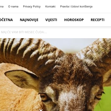
tna
O nama
Privacy Policy
Kontakt
Pravila i Uslovi korištenja
OČETNA
NAJNOVIJE
VIJESTI
HOROSKOP
RECEPTI
 MAJ ĆE VAM BITI MESEC ČUDA:...