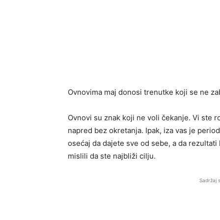
Ovnovima maj donosi trenutke koji se ne zab
Ovnovi su znak koji ne voli čekanje. Vi ste r
napred bez okretanja. Ipak, iza vas je perio
osećaj da dajete sve od sebe, a da rezultati
mislili da ste najbliži cilju.
Sadržaj 