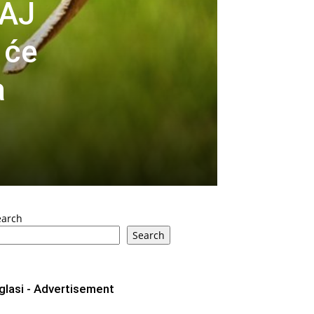
MAJ
 će
a
earch
Search
glasi - Advertisement