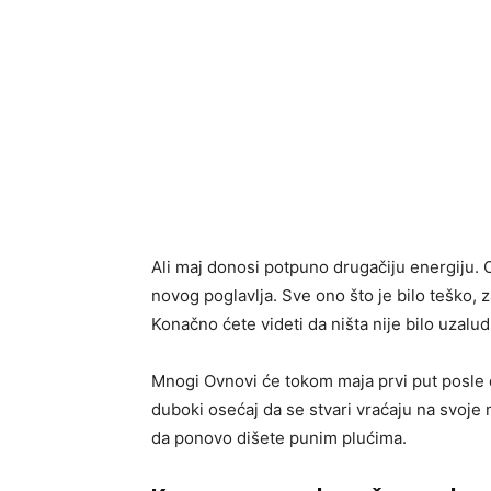
Ali maj donosi potpuno drugačiju energiju. 
novog poglavlja. Sve ono što je bilo teško,
Konačno ćete videti da ništa nije bilo uzalud
Mnogi Ovnovi će tokom maja prvi put posle d
duboki osećaj da se stvari vraćaju na svoje
da ponovo dišete punim plućima.