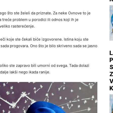
ego što ste želeli da priznate. Za neke Ovnove to je
 treće problem u porodici ili odnos koji ih je
 veliko rasterećenje.
Reči koje ste čekali biće izgovorene. Istina koju ste
ao sada progovara. Ono što je bilo skriveno sada se jasno
L
P
 koliko ste zapravo bili umorni od svega. Tada dolazi
S
alje lakši nego ikada ranije.
Z
V
K