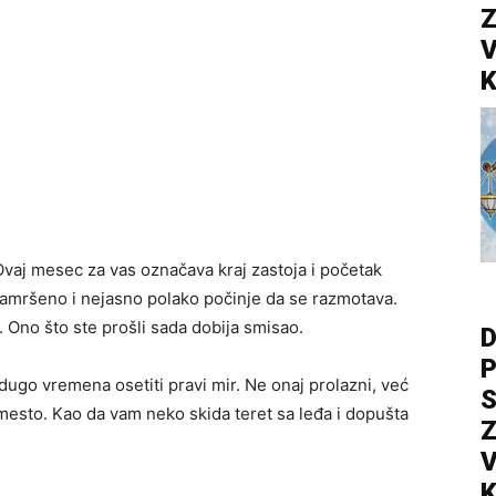
Z
V
K
Ovaj mesec za vas označava kraj zastoja i početak
 zamršeno i nejasno polako počinje da se razmotava.
. Ono što ste prošli sada dobija smisao.
D
P
ugo vremena osetiti pravi mir. Ne onaj prolazni, već
S
 mesto. Kao da vam neko skida teret sa leđa i dopušta
Z
V
K