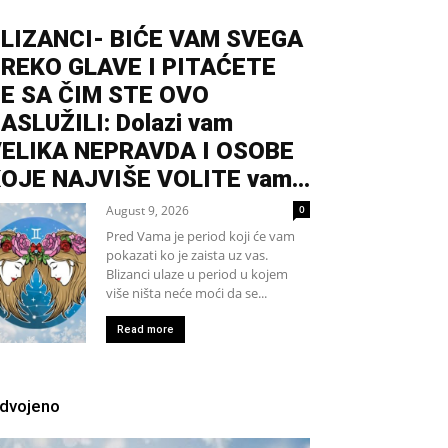
LIZANCI- BIĆE VAM SVEGA
REKO GLAVE I PITAĆETE
E SA ČIM STE OVO
ASLUŽILI: Dolazi vam
ELIKA NEPRAVDA I OSOBE
OJE NAJVIŠE VOLITE vam...
August 9, 2026
0
Pred Vama je period koji će vam
pokazati ko je zaista uz vas.
Blizanci ulaze u period u kojem
više ništa neće moći da se...
Read more
zdvojeno