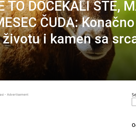
E TO DOČEKALI STE, 
MESEC ČUDA: Konačno
 životu i kamen sa src
S
asi - Advertisement
O