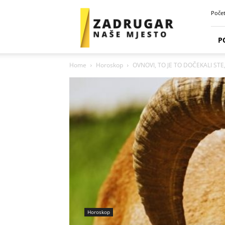
Zadrugar
Poče
Spot
P
Home
Horoskop
OVNOVI, TO JE TO DOČEKALI STE,
Horoskop