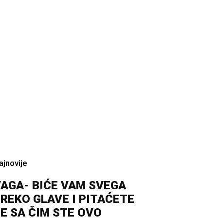
ajnovije
AGA- BIĆE VAM SVEGA
REKO GLAVE I PITAĆETE
E SA ČIM STE OVO