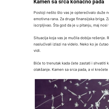
Kamen sa srca konačno pada
Postoji nešto što vas je opterećivalo duže n
emotivna rana. Za druge finansijska briga. Za
iscrpljivao. Šta god da je u pitanju, maj nosi
Situacija koja vas je mučila dobija rešenje. 
naslućivali izlazi na videlo. Neko ko je ćut
vidi.
Biće to trenutak kada ćete zastati i shvatiti
olakšanje. Kamen sa srca pada, a vi krećete d