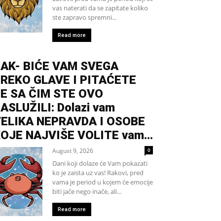
vas naterati da se zapitate koliko
ste zapravo spremni...
Read more
AK- BIĆE VAM SVEGA
REKO GLAVE I PITAĆETE
E SA ČIM STE OVO
ASLUŽILI: Dolazi vam
ELIKA NEPRAVDA I OSOBE
OJE NAJVIŠE VOLITE vam...
August 9, 2026
0
Dani koji dolaze će Vam pokazati
ko je zaista uz vas! Rakovi, pred
vama je period u kojem će emocije
biti jače nego inače, ali...
Read more