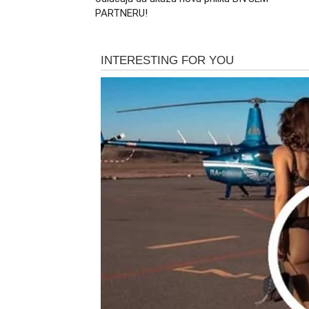
PARTNERU!
Maj otvara vrata i na poslovnom planu. Per
prilike. Neki Ovnovi dobijaju ponudu koju 
naplaćuju trud koji su ulagali mesecima.
Novac dolazi kroz rad, ali i kroz srećne okol
Dugovi se rešavaju, troškovi se smanjuju, a 
Posebno će uspešni biti Ovnovi koji su posled
da se njihov trud vidi. Ljudi koji su vas potc
Veliko priznanje je blizu
Za mnoge Ovnove maj nosi trenutak pobede. T
značiti mnogo. Možda pohvala, unapređenje,
svemu.
To priznanje neće doći slučajno. Ono dolazi