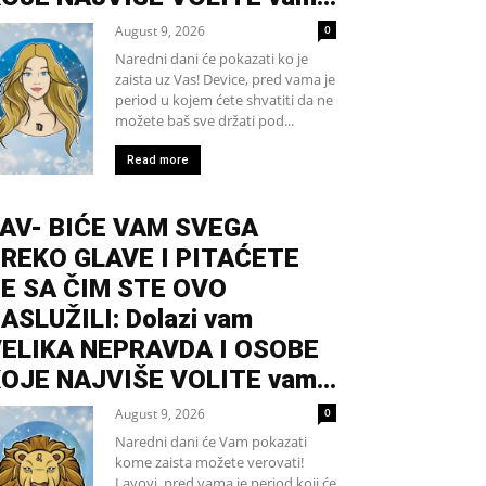
August 9, 2026
0
Naredni dani će pokazati ko je
zaista uz Vas! Device, pred vama je
period u kojem ćete shvatiti da ne
možete baš sve držati pod...
Read more
AV- BIĆE VAM SVEGA
REKO GLAVE I PITAĆETE
E SA ČIM STE OVO
ASLUŽILI: Dolazi vam
ELIKA NEPRAVDA I OSOBE
OJE NAJVIŠE VOLITE vam...
August 9, 2026
0
Naredni dani će Vam pokazati
kome zaista možete verovati!
Lavovi, pred vama je period koji će