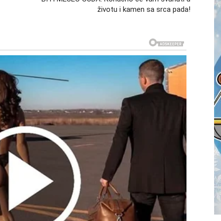
životu i kamen sa srca pada!
iod neizvesnosti se završava, a pred vama su konkretne
dugo čekaju. Neki menjaju posao. Neki konačno
nosti. Ono što je ranije bilo blokirano sada kreće.
osećaj sigurnosti raste iz dana u dan.
njih meseci ćutali i radili u tišini. Sada dolazi vreme
enjivali menjaće mišljenje.
o ne mora biti velika javna scena, ali će za vas
 nova saradnja ili samo osećaj da ste uspeli uprkos
 kao nagrada za istrajnost koju ste pokazali onda kada