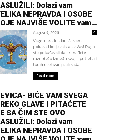
ASLUŽILI: Dolazi vam
ELIKA NEPRAVDA I OSOBE
OJE NAJVIŠE VOLITE vam...
August 9, 2026
0
Vage, naredni dani će vam
pokazati ko je zaista uz Vas! Dugo
ste pokušavali da pronađete
ravnotežu između svojih potreba i
tuđih očekivanja, ali sada...
Read more
EVICA- BIĆE VAM SVEGA
REKO GLAVE I PITAĆETE
E SA ČIM STE OVO
ASLUŽILI: Dolazi vam
ELIKA NEPRAVDA I OSOBE
OJE NAJVIŠE VOLITE vam...