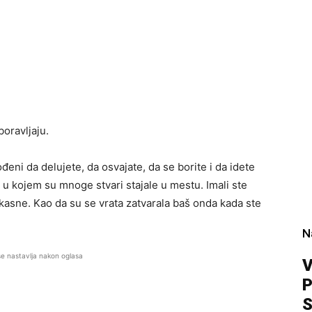
oravljaju.
ođeni da delujete, da osvajate, da se borite i da idete
d u kojem su mnoge stvari stajale u mestu. Imali ste
 kasne. Kao da su se vrata zatvarala baš onda kada ste
N
se nastavlja nakon oglasa
V
P
S