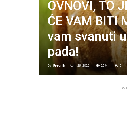
OVNOVI, TO J
ĆE VAM BITI 
vam svanuti u
pada!
By
Urednik
-
April 29, 2026
2594
0
Ogl