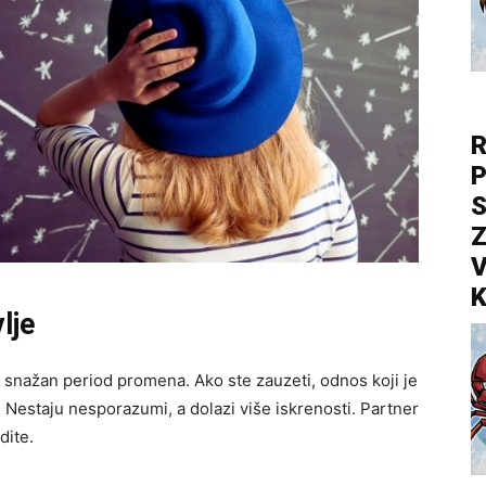
R
P
S
Z
V
K
lje
 snažan period promena. Ako ste zauzeti, odnos koji je
. Nestaju nesporazumi, a dolazi više iskrenosti. Partner
dite.