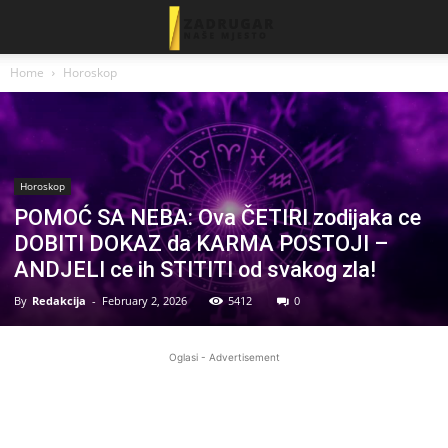
Home
Horoskop
Horoskop
POMOĆ SA NEBA: Ova ČETIRI zodijaka ce
DOBITI DOKAZ da KARMA POSTOJI –
ANDJELI ce ih STITITI od svakog zla!
By
Redakcija
-
February 2, 2026
5412
0
Oglasi - Advertisement