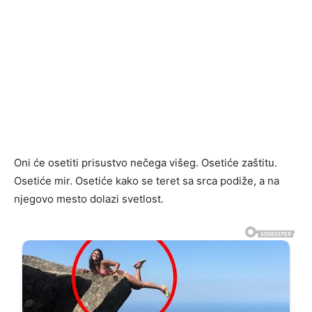
Oni će osetiti prisustvo nečega višeg. Osetiće zaštitu.
Osetiće mir. Osetiće kako se teret sa srca podiže, a na
njegovo mesto dolazi svetlost.