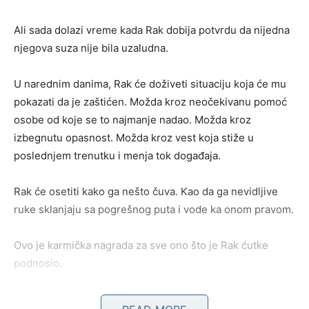
Ali sada dolazi vreme kada Rak dobija potvrdu da nijedna
njegova suza nije bila uzaludna.
U narednim danima, Rak će doživeti situaciju koja će mu
pokazati da je zaštićen. Možda kroz neočekivanu pomoć
osobe od koje se to najmanje nadao. Možda kroz
izbegnutu opasnost. Možda kroz vest koja stiže u
poslednjem trenutku i menja tok događaja.
Rak će osetiti kako ga nešto čuva. Kao da ga nevidljive
ruke sklanjaju sa pogrešnog puta i vode ka onom pravom.
Ovo je karmička nagrada za sve ono što je Rak ćutke
podnosio.
Devica