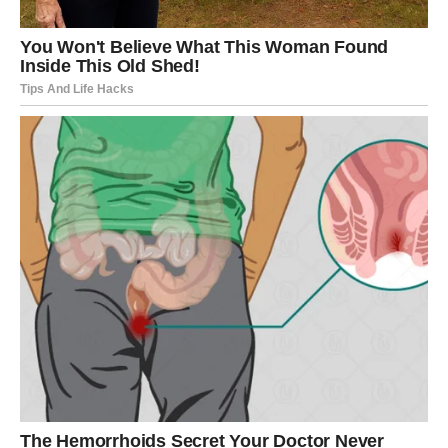
znaka da je na pravom putu.
Ali sada dolazi potvrda.
Vodolija će dobiti znak. Možda kroz susret sa osobom
koja menja sve. Možda kroz priliku koja se pojavljuje
niotkuda. Možda kroz unutrašnji osećaj mira koji će je
preplaviti.
To će biti trenutak kada Vodolija shvata da nikada nije bila
sama. Da je vođena. Čuvana. Usmeravana.
Ovo je nagrada za njenu dobrotu i čisto srce.