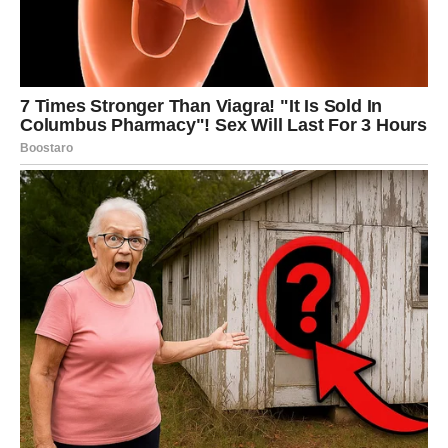
To je znak da je viša sila preuzela stvari u svoje ruke.
Vodolija
Vodolija je dugo imala osećaj da luta. Da daje sve od
sebe, a da se ništa ne vraća. Da ide kroz život bez jasnog