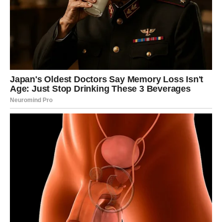
onda kada je mislila da je ostavljena sama.
Škorpija
Škorpija je prošla kroz izdaju, nepravdu i bol koji je
ostavio duboke tragove. Ćutala je, trpela i čekala.
Ali karma nikada ne zaboravlja.
U danima pred nama, Škorpija će dobiti priliku da vidi
kako se stvari same nameštaju u njenu korist. Ljudi koji
su je povredili suočiće se sa posledicama svojih
postupaka. Situacije koje su bile protiv nje, počeće da
rade za nju.
Škorpija će osetiti olakšanje koje dugo nije. Osetiće da je
pravda stigla bez potrebe da se ona bori.