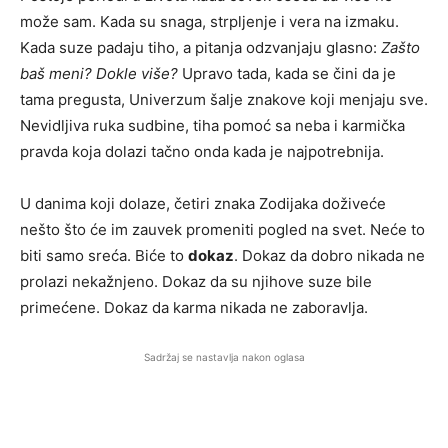
može sam. Kada su snaga, strpljenje i vera na izmaku.
Kada suze padaju tiho, a pitanja odzvanjaju glasno:
Zašto
baš meni? Dokle više?
Upravo tada, kada se čini da je
tama pregusta, Univerzum šalje znakove koji menjaju sve.
Nevidljiva ruka sudbine, tiha pomoć sa neba i karmička
pravda koja dolazi tačno onda kada je najpotrebnija.
U danima koji dolaze, četiri znaka Zodijaka doživeće
nešto što će im zauvek promeniti pogled na svet. Neće to
biti samo sreća. Biće to
dokaz
. Dokaz da dobro nikada ne
prolazi nekažnjeno. Dokaz da su njihove suze bile
primećene. Dokaz da karma nikada ne zaboravlja.
Sadržaj se nastavlja nakon oglasa