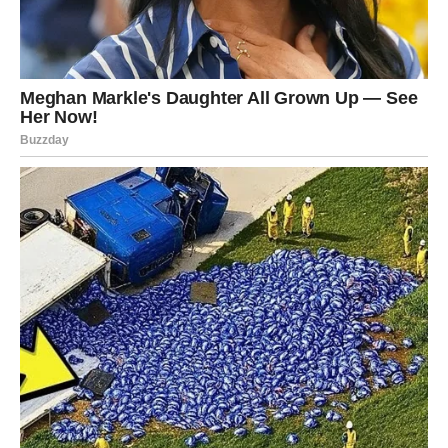
bolnica ili socijalnih službi može pružiti mnogima priliku
za bolje sutra.
Osim toga, planiranje filantropskih akcija može biti dio
vaše oporuke. Možete odrediti određeni postotak svoje
imovine koji će se donirati kako bi se ostvarili vaši ciljevi.
Na taj način, čak i nakon vaše smrti, vaša posvećenost
zajednici će se nastaviti kroz vaše naslijeđe.
To je način
da ostavite trajni utisak na svijet i inspirišete druge da
učine isto.
Uloga pravnih savjetnika
Planiranje nasljedstva može biti komplicirano.
Stoga je
važno uključiti pravne savjetnike koji mogu pomoći u
navigaciji kroz pravne i finansijske aspekte ovog
procesa.
Njihovo iskustvo može vam pomoći da