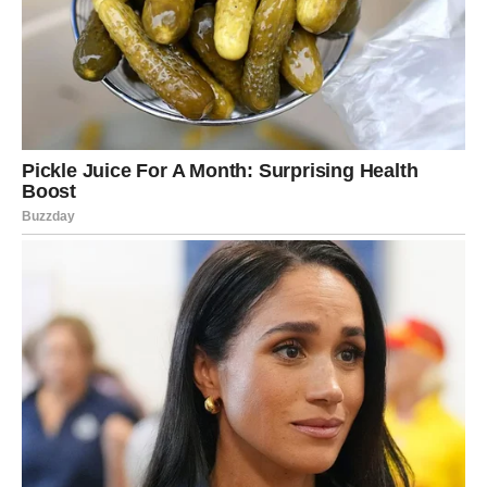
Ova transparentnost može spriječiti osjećaj izdaje ili
razočaranja među članovima porodice. U nekim
slučajevima, obitelj može odlučiti da zajedno razgovaraju
o raspodjeli imovine, što može dodatno unaprijediti
odnose i izgraditi povjerenje među članovima porodice.
U
tom procesu, porodice često otkriju nova rješenja koja
im pomažu da bolje razumiju jedni druge.
Uključivanje filantropskog aspekta
Kako starimo, mnogi od nas počinju razmišljati o tome
kako možemo doprinijeti zajednici.
Filantropski doprinosi
ne samo da pomažu drugima, već također ostavljaju
naslijeđe koje odražava naše vrijednosti.
Bilo da
donirate novac lokalnim organizacijama, obrazovnim
institucijama ili humanitarnim projektima, vaša dobra djela
mogu imati dugotrajan uticaj. Na primjer, uzdizanje škola,