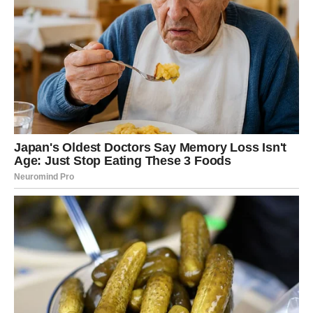
misle da im nije pružena pravedna prilika za nasljedstvo.
Iz tog razloga, preporučljivo je uzeti vrijeme da razmislite
o individualnim situacijama i potrebama svakog člana
porodice, kako biste izgradili pravedan plan raspodjele
imovine.
Transparentna komunikacija je ključ
Nedostatak komunikacije može dovesti do mnogih
nesporazuma.
Kada su članovi porodice svjesni vaših
odluka oko raspodjele imovine još dok ste živi,
smanjujete mogućnost sukoba nakon vaše smrti.
Razgovarajte sa svojim najbližima o svojim željama i
razlozima koji stoje iza njih. Na primjer, možete podijeliti
sa njima svoja razmišljanja o tome zašto ste donijeli
određene odluke, što može pomoći da se smanji osjećaj
izopštenosti ili povrijeđenosti.