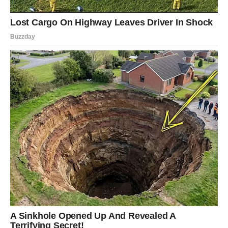
izbjegnete mnoge zamke i komplikacije koje bi se mogle
pojaviti. Ne zaboravite, pravne greške mogu rezultirati
skupim posljedicama, stoga angažujte stručnjake kada je
to moguće.
Pravni savjetnici mogu vam pomoći da pravilno sastavite
oporuku, izradite planove za povjerljive račune i
upravljanje imovinom. Oni takođe mogu pružiti savjete o
porezima i načinima kako minimalizirati porezne obaveze
za vaše nasljednike.
U konačnici, angažovanjem
pravnog savjetnika, ne samo da štitite svoju imovinu,
već i svojim voljenima olakšavate proces nasljeđivanja.
Razvoj jasnog i pravednog plana nasljedstva nije samo
zadatak koji treba obaviti; to je odgovornost koja može
značajno uticati na budućnost vaših najbližih.
Planiranje
imovine je proces koji zahtijeva promišljanje, razgovor i
pravne smjernice, ali na kraju, otvara put ka mirnoj i