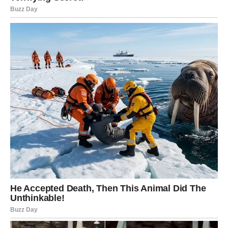
bezbolnoj raspodjeli vašeg naslijeđa.
Razmislite o svom
naslijeđu, izgradite plan koji će odražavati vaše
vrijednosti i osigurajte da vaša imovina bude u pravim
rukama, čak i kada vas više ne bude.