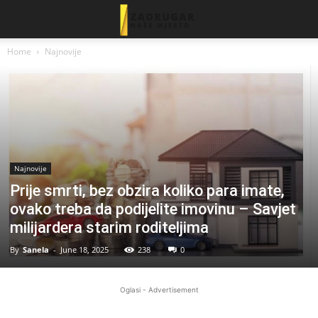
Home
Najnovije
Najnovije
Prije smrti, bez obzira koliko para imate,
ovako treba da podijelite imovinu – Savjet
milijardera starim roditeljima
By
Sanela
-
June 18, 2025
238
0
Oglasi - Advertisement