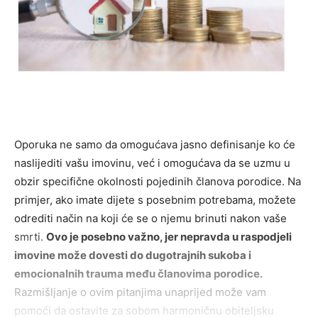
Oporuka ne samo da omogućava jasno definisanje ko će
naslijediti vašu imovinu, već i omogućava da se uzmu u
obzir specifične okolnosti pojedinih članova porodice. Na
primjer, ako imate dijete s posebnim potrebama, možete
odrediti način na koji će se o njemu brinuti nakon vaše
smrti.
Ovo je posebno važno, jer nepravda u raspodjeli
imovine može dovesti do dugotrajnih sukoba i
emocionalnih trauma među članovima porodice.
Razmišljanje o ovim pitanjima unaprijed može vam
pomoći da ostavite za sobom harmoničnu obiteljsku