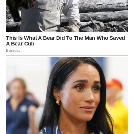
budem jaka. I dok su pomagale svima, često su
zaboravljale sebe.
Sada se taj ciklus završava.
Devica ulazi u fazu u kojoj život dobija
jasnoću i svrhu
Ono što dolazi Devici je:
Smirenje uma
Red u emocijama
Osećaj da više ne mora da dokazuje svoju vrednost
Smisao života se pojavljuje kroz balans – posao koji ima