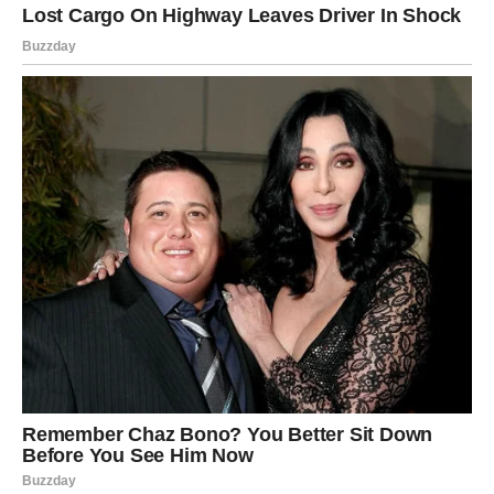
LAV – KONAČNO ŽIVI SVOJU
PRAVU ISTINU
Lavovi su često živeli za druge – da bi bili voljeni, priznati,
prihvaćeni. Iako su delovali samouvereno, mnogi Lavovi
su duboko u sebi osećali prazninu.
Sada dolazi trenutak istine.
Smisao života Lava dolazi kroz
autentičnost
Lav shvata:
Da ne mora da glumi snagu
Da ne mora da se dokazuje