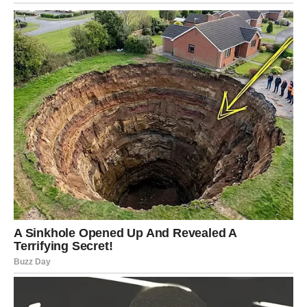
Da ne mora da bude „uvek jak“
U ovom periodu Lav:
Pronalazi svoju pravu strast
Privlači ljude koji ga vole zbog onoga što jeste
Počinje da živi iz srca, a ne iz ega
Ovo je dugovečna promena – jer Lav konačno prestaje da
traži refleksiju sebe u drugima i
postaje centar
sopstvenog sveta
.