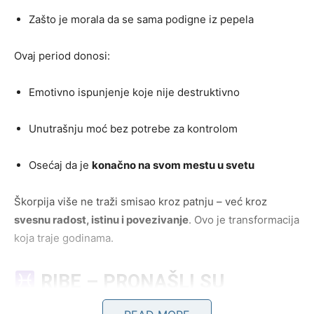
Zašto je morala da se sama podigne iz pepela
Ovaj period donosi:
Emotivno ispunjenje koje nije destruktivno
Unutrašnju moć bez potrebe za kontrolom
Osećaj da je
konačno na svom mestu u svetu
Škorpija više ne traži smisao kroz patnju – već kroz
svesnu radost, istinu i povezivanje
. Ovo je transformacija
koja traje godinama.
RIBE – PRONAŠLI SU
ODGOVOR NA PITANJE „ZAŠTO