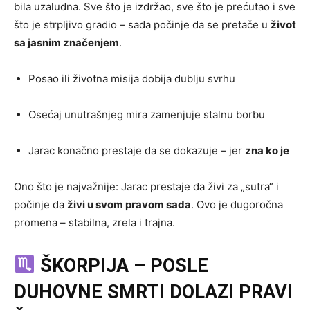
bila uzaludna. Sve što je izdržao, sve što je prećutao i sve
što je strpljivo gradio – sada počinje da se pretače u
život
sa jasnim značenjem
.
Posao ili životna misija dobija dublju svrhu
Osećaj unutrašnjeg mira zamenjuje stalnu borbu
Jarac konačno prestaje da se dokazuje – jer
zna ko je
Ono što je najvažnije: Jarac prestaje da živi za „sutra“ i
počinje da
živi u svom pravom sada
. Ovo je dugoročna
promena – stabilna, zrela i trajna.
ŠKORPIJA – POSLE
DUHOVNE SMRTI DOLAZI PRAVI