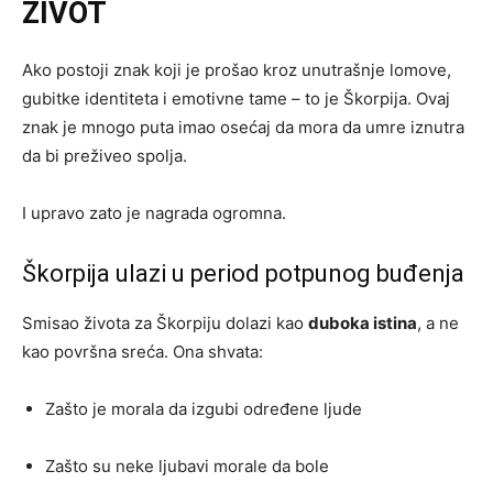
ŽIVOT
Ako postoji znak koji je prošao kroz unutrašnje lomove,
gubitke identiteta i emotivne tame – to je Škorpija. Ovaj
znak je mnogo puta imao osećaj da mora da umre iznutra
da bi preživeo spolja.
I upravo zato je nagrada ogromna.
Škorpija ulazi u period potpunog buđenja
Smisao života za Škorpiju dolazi kao
duboka istina
, a ne
kao površna sreća. Ona shvata:
Zašto je morala da izgubi određene ljude
Zašto su neke ljubavi morale da bole