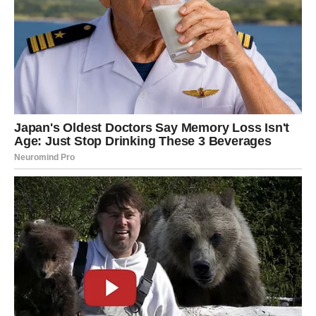
Ljubav postaje sigurna, nežna i stvarna
Ribe prestaju da se žrtvuju i počinju da biraju sebe
Najveća promena je unutrašnja: Ribe prestaju da traže
potvrdu spolja i počinju da
žive svoju istinu bez krivice
.
Ovo je smisao koji traje – jer dolazi iznutra.
DEVICA – OD
PREŽIVLJAVANJA DO SVESNOG
ŽIVLJENJA
Device su dugo bile u režimu „moram“. Moram da radim,
moram da ispravljam, moram da se trudim, moram da