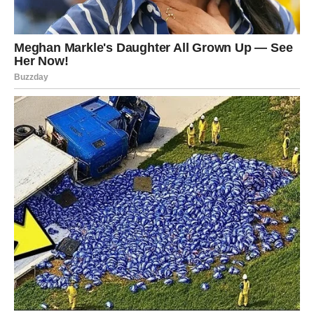
značenje, odnosi koji ne iscrpljuju, svakodnevica koja ne
boli.
Devica shvata da
nije rođena da se muči
, već da stvara
red, lepotu i stabilnost – i to sada radi bez unutrašnje
kazne.