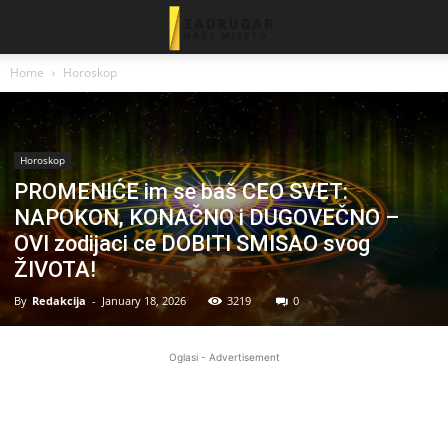
Home
Horoskop
Horoskop
PROMENIĆE im se baš CEO SVET:
NAPOKON, KONAČNO i DUGOVEČNO –
OVI zodijaci ce DOBITI SMISAO svog
ŽIVOTA!
By
Redakcija
-
January 18, 2026
3219
0
Oglasi - Advertisement