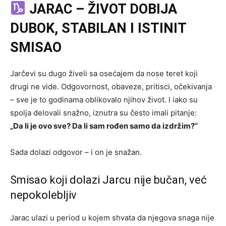
JARAC – ŽIVOT DOBIJA
DUBOK, STABILAN I ISTINIT
SMISAO
Jarčevi su dugo živeli sa osećajem da nose teret koji
drugi ne vide. Odgovornost, obaveze, pritisci, očekivanja
– sve je to godinama oblikovalo njihov život. I iako su
spolja delovali snažno, iznutra su često imali pitanje:
„Da li je ovo sve? Da li sam rođen samo da izdržim?“
Sada dolazi odgovor – i on je snažan.
Smisao koji dolazi Jarcu nije bučan, već
nepokolebljiv
Jarac ulazi u period u kojem shvata da njegova snaga nije