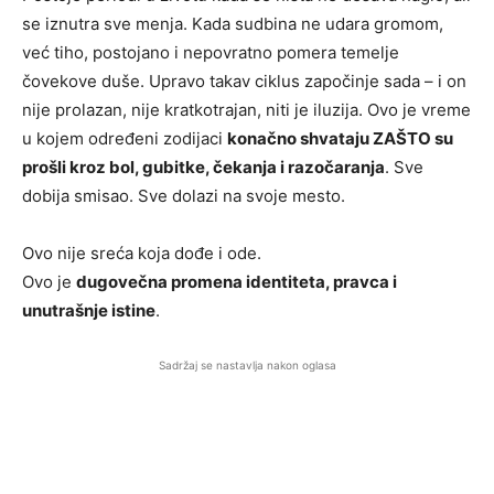
se iznutra sve menja. Kada sudbina ne udara gromom,
već tiho, postojano i nepovratno pomera temelje
čovekove duše. Upravo takav ciklus započinje sada – i on
nije prolazan, nije kratkotrajan, niti je iluzija. Ovo je vreme
u kojem određeni zodijaci
konačno shvataju ZAŠTO su
prošli kroz bol, gubitke, čekanja i razočaranja
. Sve
dobija smisao. Sve dolazi na svoje mesto.
Ovo nije sreća koja dođe i ode.
Ovo je
dugovečna promena identiteta, pravca i
unutrašnje istine
.
Sadržaj se nastavlja nakon oglasa