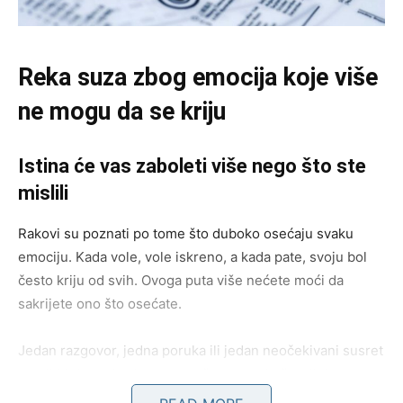
Reka suza zbog emocija koje više
ne mogu da se kriju
Istina će vas zaboleti više nego što ste
mislili
Rakovi su poznati po tome što duboko osećaju svaku
emociju. Kada vole, vole iskreno, a kada pate, svoju bol
često kriju od svih. Ovoga puta više nećete moći da
sakrijete ono što osećate.
Jedan razgovor, jedna poruka ili jedan neočekivani susret
mogli bi da probude sve ono što ste pokušavali da
zaboravite. Mnogi će zaplakati ne zato što su slabi, već