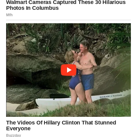
Dolazi vreme unutrašnjeg mira
Najveća nagrada koja vas očekuje neće biti samo ljubav ili
novac, već osećaj da ste konačno pronašli mir.
Prestaćete da jurite ljude koji vas ne cene. Naučićete da
više poštujete sebe, svoje vreme i svoje emocije. Upravo
zbog toga postaćete mnogo jači nego ranije.
Ljudi oko vas primetiće koliko ste se promenili i koliko
više zračite samopouzdanjem.