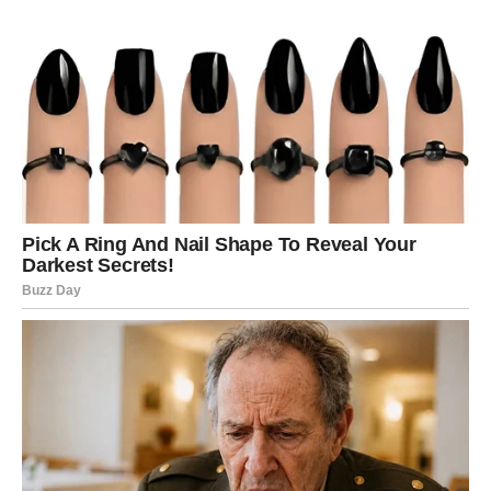
Posle oluje dolazi početak koji će
vas iznenaditi
Dok budete mislili da je sve izgubljeno, sudbina će vam
otvoriti vrata koja do sada niste ni primećivali.
Nova osoba mogla bi da uđe u vaš život potpuno
neočekivano. Oni koji nisu slobodni mogli bi da poprave
odnos sa partnerom kroz iskren razgovor i novu
međusobnu bliskost, dok će slobodni Rakovi upoznati
nekoga ko će ih osvojiti iskrenošću i pažnjom.
Najlepše od svega jeste što ovog puta nećete morati da
se borite za ljubav. Ona će dolaziti prirodno, bez pritiska i
bez stalnog dokazivanja.