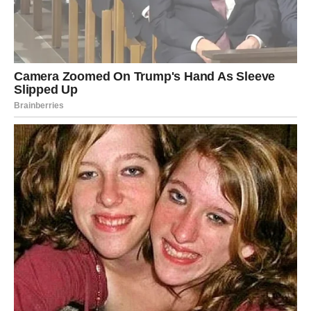
Jedna odluka donosi sigurniju budućnost
Pred vama će biti izbor koji će u prvi mah delovati težak,
ali će se kasnije pokazati kao jedna od najboljih odluka
koje ste doneli.
Nemojte se plašiti promena. Upravo one vode ka
stabilnosti koju toliko dugo priželjkujete.
Sudbina vam vraća veru u bolje
dane
Posle svega što ćete proći, više ništa neće biti isto. Ali
ovog puta to neće biti loša vest.
Shvatićete da su pojedini ljudi morali da odu kako bi u vaš