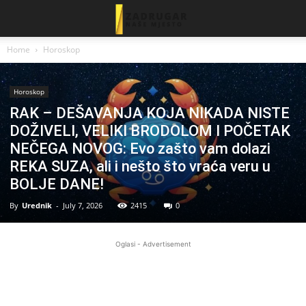
Home
Horoskop
Horoskop
RAK – DEŠAVANJA KOJA NIKADA NISTE
DOŽIVELI, VELIKI BRODOLOM I POČETAK
NEČEGA NOVOG: Evo zašto vam dolazi
REKA SUZA, ali i nešto što vraća veru u
BOLJE DANE!
By
Urednik
-
July 7, 2026
2415
0
Oglasi - Advertisement