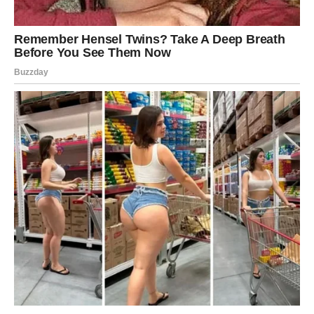
život ušli oni pravi. Neke prilike su morale da propadnu
da biste dobili mnogo bolje, a pojedine suze morale su da
budu isplakane kako biste konačno mogli da se iskreno
nasmejete.
Bićete ponosni na sebe jer niste odustali onda kada vam
je bilo najteže.