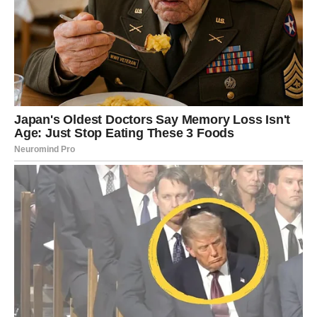
Finansijska situacija počinje da se
popravlja
Stiže prilika koju niste očekivali
Posle emotivnih turbulencija dolazi mnogo stabilniji
period kada je novac u pitanju.
Moguće je da ćete dobiti poslovnu ponudu, dodatni izvor
prihoda ili priliku koju ste ranije smatrali nemogućom.
Ono što vas je dugo opterećivalo polako će početi da se
rešava.
Bićete prijatno iznenađeni kada shvatite da se trud koji
ste ulagali konačno isplaćuje.