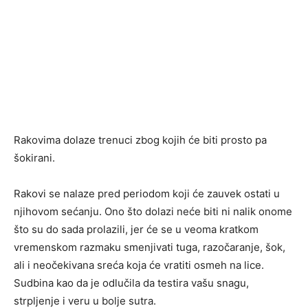
Rakovima dolaze trenuci zbog kojih će biti prosto pa
šokirani.
Rakovi se nalaze pred periodom koji će zauvek ostati u
njihovom sećanju. Ono što dolazi neće biti ni nalik onome
što su do sada prolazili, jer će se u veoma kratkom
vremenskom razmaku smenjivati tuga, razočaranje, šok,
ali i neočekivana sreća koja će vratiti osmeh na lice.
Sudbina kao da je odlučila da testira vašu snagu,
strpljenje i veru u bolje sutra.