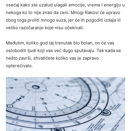
osećaj kako ste uzalud ulagali emocije, vreme i energiju u
nekoga ko to nije znao da ceni. Mnogi Rakovi će upravo
zbog toga proliti mnogo suza, jer će ih pogoditi izdaja ili
veliko razočaranje koje nisu očekivali.
Međutim, koliko god taj trenutak bio bolan, on će vas
osloboditi ljudi koji vas već dugo sputavaju. Tek kada se
nešto završi, shvatićete koliko vas je zapravo
opterećivalo.