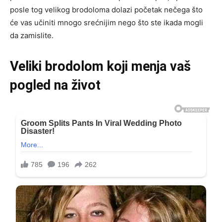
posle tog velikog brodoloma dolazi početak nečega što
će vas učiniti mnogo srećnijim nego što ste ikada mogli
da zamislite.
Veliki brodolom koji menja vaš
pogled na život