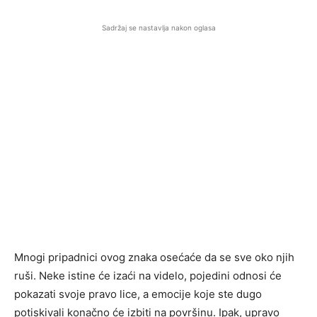
Sadržaj se nastavlja nakon oglasa
Mnogi pripadnici ovog znaka osećaće da se sve oko njih
ruši. Neke istine će izaći na videlo, pojedini odnosi će
pokazati svoje pravo lice, a emocije koje ste dugo
potiskivali konačno će izbiti na površinu. Ipak, upravo