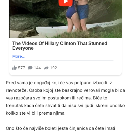
Pred vama je događaj koji će vas potpuno izbaciti iz
ravnoteže. Osoba kojoj ste beskrajno verovali mogla bi da
vas razočara svojim postupkom ili rečima. Biće to
trenutak kada ćete shvatiti da nisu svi ljudi iskreni onoliko
koliko ste vi bili prema njima.
Ono što će najviše boleti jeste činjenica da ćete imati