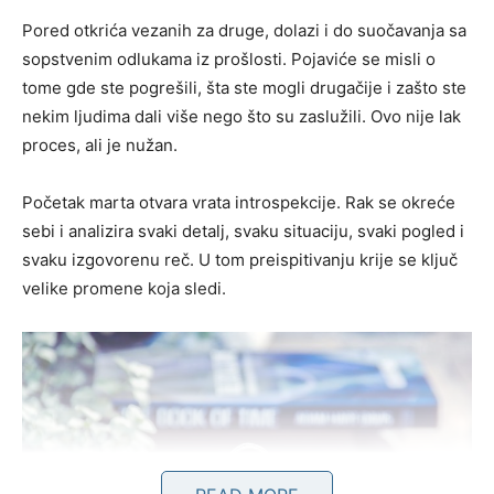
Pored otkrića vezanih za druge, dolazi i do suočavanja sa
sopstvenim odlukama iz prošlosti. Pojaviće se misli o
tome gde ste pogrešili, šta ste mogli drugačije i zašto ste
nekim ljudima dali više nego što su zaslužili. Ovo nije lak
proces, ali je nužan.
Početak marta otvara vrata introspekcije. Rak se okreće
sebi i analizira svaki detalj, svaku situaciju, svaki pogled i
svaku izgovorenu reč. U tom preispitivanju krije se ključ
velike promene koja sledi.