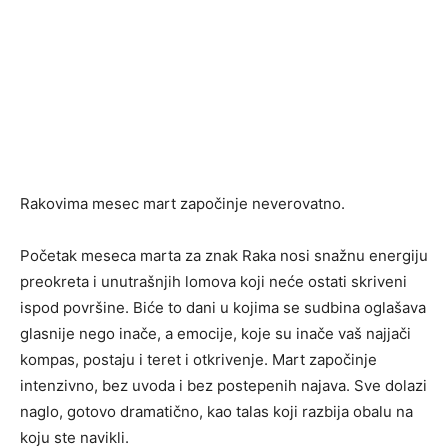
Rakovima mesec mart započinje neverovatno.
Početak meseca marta za znak Raka nosi snažnu energiju
preokreta i unutrašnjih lomova koji neće ostati skriveni
ispod površine. Biće to dani u kojima se sudbina oglašava
glasnije nego inače, a emocije, koje su inače vaš najjači
kompas, postaju i teret i otkrivenje. Mart započinje
intenzivno, bez uvoda i bez postepenih najava. Sve dolazi
naglo, gotovo dramatično, kao talas koji razbija obalu na
koju ste navikli.