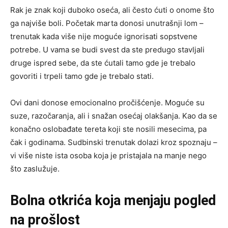
Rak je znak koji duboko oseća, ali često ćuti o onome što
ga najviše boli. Početak marta donosi unutrašnji lom –
trenutak kada više nije moguće ignorisati sopstvene
potrebe. U vama se budi svest da ste predugo stavljali
druge ispred sebe, da ste ćutali tamo gde je trebalo
govoriti i trpeli tamo gde je trebalo stati.
Ovi dani donose emocionalno pročišćenje. Moguće su
suze, razočaranja, ali i snažan osećaj olakšanja. Kao da se
konačno oslobađate tereta koji ste nosili mesecima, pa
čak i godinama. Sudbinski trenutak dolazi kroz spoznaju –
vi više niste ista osoba koja je pristajala na manje nego
što zaslužuje.
Bolna otkrića koja menjaju pogled
na prošlost