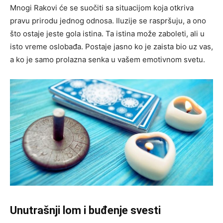
Mnogi Rakovi će se suočiti sa situacijom koja otkriva
pravu prirodu jednog odnosa. Iluzije se raspršuju, a ono
što ostaje jeste gola istina. Ta istina može zaboleti, ali u
isto vreme oslobađa. Postaje jasno ko je zaista bio uz vas,
a ko je samo prolazna senka u vašem emotivnom svetu.
Unutrašnji lom i buđenje svesti