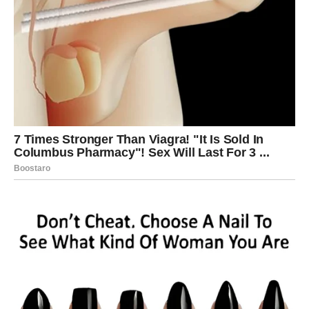
osobom koja im je nanosila bol, dok će drugi doneti
odluku koja menja njihovu svakodnevicu iz korena.
Nova snaga i drugačiji pogled na
budućnost
Iako početak marta nosi težinu i emotivni naboj, iza svega
stoji buđenje nove snage. Rak postaje svestan sopstvene
vrednosti i emotivne dubine. Ono što je nekada bilo
slabost sada postaje izvor moći.
Osećaj sudbinskog preokreta pratiće vas tokom čitavog
perioda. Biće to dani u kojima ćete shvatiti da ništa nije
bilo slučajno – ni bol, ni razočaranja, ni suze. Sve je
vodilo ka ovom trenutku transformacije.