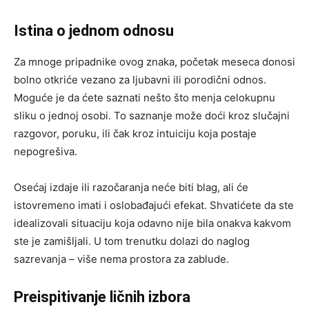
Istina o jednom odnosu
Za mnoge pripadnike ovog znaka, početak meseca donosi
bolno otkriće vezano za ljubavni ili porodični odnos.
Moguće je da ćete saznati nešto što menja celokupnu
sliku o jednoj osobi. To saznanje može doći kroz slučajni
razgovor, poruku, ili čak kroz intuiciju koja postaje
nepogrešiva.
Osećaj izdaje ili razočaranja neće biti blag, ali će
istovremeno imati i oslobađajući efekat. Shvatićete da ste
idealizovali situaciju koja odavno nije bila onakva kakvom
ste je zamišljali. U tom trenutku dolazi do naglog
sazrevanja – više nema prostora za zablude.
Preispitivanje ličnih izbora