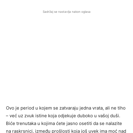
Sadržaj se nastavlja nakon oglasa
Ovo je period u kojem se zatvaraju jedna vrata, ali ne tiho
– već uz zvuk istine koja odjekuje duboko u vašoj duši.
Biće trenutaka u kojima ćete jasno osetiti da se nalazite
na raskrsnici, između prošlosti koja još uvek ima moć nad