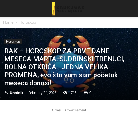
Home
Horoskop
Horoskop
RAK – HOROSKOP ZA PRVE DANE
MESECA MARTA: SUDBINSKI TRENUCI,
BOLNA OTKRIĆA I JEDNA VELIKA
PROMENA, evo šta vam sam početak
meseca donosi!
By
Urednik
-
February 24, 2026
1715
0
Oglasi - Advertisement