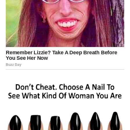
iznenaditi. Moguće je da ćete otkriti šta neko zaista oseća
prema vama ili ćete konačno razumeti motive osobe koja
vas je dugo zbunjivala.
Iako vas istina može prvo šokirati, kasnije ćete biti
zahvalni što ste je saznali. Ona će vam pomoći da
donesete odluke koje već dugo odlažete.
Ljubavna sudbina kuca na vrata
Kada je ljubav u pitanju, Rakove očekuju veoma zanimljivi
dani. Emocije će biti naglašene više nego inače, a mnogi
će imati osećaj da se nalaze na prekretnici.
Oni koji su slobodni mogli bi upoznati osobu koja će
odmah privući njihovu pažnju. Neće to biti prolazna