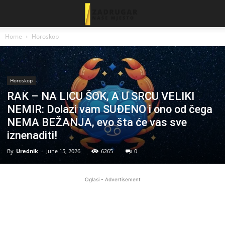
Home
Horoskop
Horoskop
RAK – NA LICU ŠOK, A U SRCU VELIKI
NEMIR: Dolazi vam SUĐENO i ono od čega
NEMA BEŽANJA, evo šta će vas sve
iznenaditi!
By
Urednik
-
June 15, 2026
6265
0
Oglasi - Advertisement