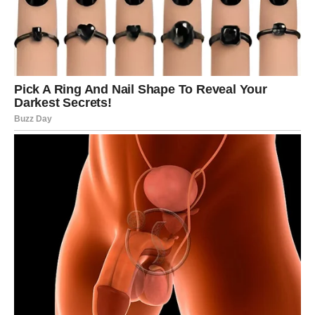
simpatija, već neko ko će probuditi osećaj bliskosti i
povezanosti.
Rakovi koji su već zauzeti suočiće se sa važnim
razgovorima. Neke veze će postati jače nego ikada, dok
će druge pokazati svoje prave slabosti.
Povratak prošlosti koji niste očekivali
Postoji velika mogućnost da se u vaš život vrati osoba za
koju ste verovali da je zauvek otišla.
To ne znači nužno pomirenje, ali znači suočavanje sa
emocijama koje još uvek postoje negde duboko u vama.
Upravo taj susret ili kontakt pokazaće vam koliko ste se
promenili i koliko ste danas drugačija osoba.
Biće to trenutak koji će izazvati šok, ali i doneti važne