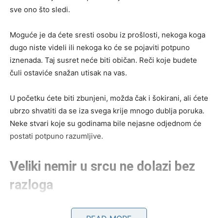
sve ono što sledi.
Moguće je da ćete sresti osobu iz prošlosti, nekoga koga
dugo niste videli ili nekoga ko će se pojaviti potpuno
iznenada. Taj susret neće biti običan. Reči koje budete
čuli ostaviće snažan utisak na vas.
U početku ćete biti zbunjeni, možda čak i šokirani, ali ćete
ubrzo shvatiti da se iza svega krije mnogo dublja poruka.
Neke stvari koje su godinama bile nejasne odjednom će
postati potpuno razumljive.
Veliki nemir u srcu ne dolazi bez
razloga
Iako ćete spolja delovati smireno, u vama će se probuditi