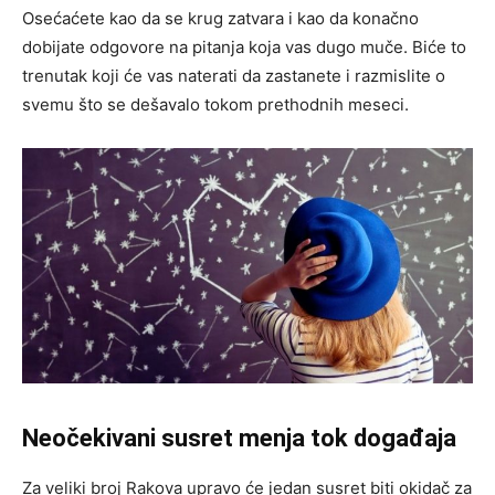
Osećaćete kao da se krug zatvara i kao da konačno
dobijate odgovore na pitanja koja vas dugo muče. Biće to
trenutak koji će vas naterati da zastanete i razmislite o
svemu što se dešavalo tokom prethodnih meseci.
Neočekivani susret menja tok događaja
Za veliki broj Rakova upravo će jedan susret biti okidač za