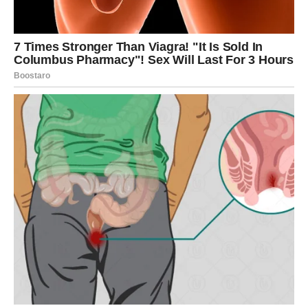
odgovore.
Promene na poslovnom planu
Pored emotivnih dešavanja, Rakove očekuju i značajne
promene kada je posao u pitanju.
Moguće je da ćete dobiti ponudu koju niste očekivali ili
ćete čuti informacije koje će otvoriti nova vrata. Neki
Rakovi će konačno dobiti priznanje za svoj trud, dok će
drugi shvatiti da je vreme da krenu novim putem.
Odluke koje budete donosili u ovom periodu imaće
dugoročan uticaj na vašu budućnost.
Prilika koja se ne odbija