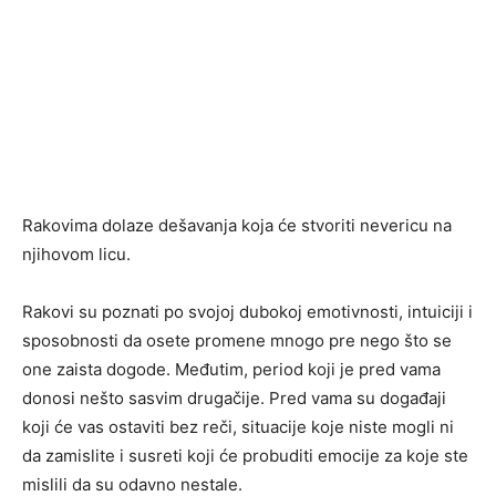
Rakovima dolaze dešavanja koja će stvoriti nevericu na
njihovom licu.
Rakovi su poznati po svojoj dubokoj emotivnosti, intuiciji i
sposobnosti da osete promene mnogo pre nego što se
one zaista dogode. Međutim, period koji je pred vama
donosi nešto sasvim drugačije. Pred vama su događaji
koji će vas ostaviti bez reči, situacije koje niste mogli ni
da zamislite i susreti koji će probuditi emocije za koje ste
mislili da su odavno nestale.