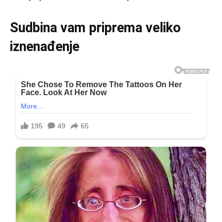
Sudbina vam priprema veliko
iznenađenje