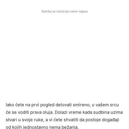
Sadržaj se nastavlja nakon oglasa
Iako ćete na prvi pogled delovati smireno, u vašem srcu
će se voditi prava oluja. Dolazi vreme kada sudbina uzima
stvari u svoje ruke, a vi ćete shvatiti da postoje događaji
od kojih jednostavno nema bežanja.