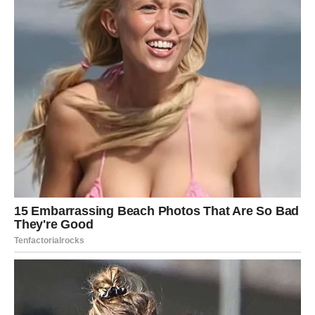
kraju jednog perioda i početku nečeg potpuno novog.
Možda sada osećate nemir, nesigurnost ili strah od
nepoznatog, ali upravo kroz te emocije dolazite do svoje
najveće životne lekcije. Sudbina vam sprema iznenađenja
koja će vas ostaviti u čudu, a neka od njih promeniće vaš
život više nego što možete da zamislite.