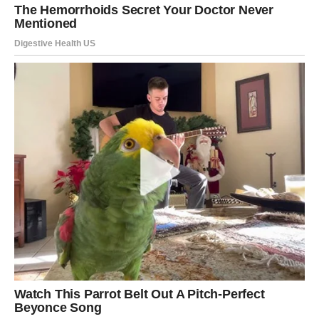
Pred vama se nalazi mogućnost koja dolazi iznenada i
bez najave.
U prvi mah možda ćete sumnjati u sebe ili misliti da niste
spremni za takav korak. Međutim, upravo ta prilika može
predstavljati početak jednog mnogo uspešnijeg perioda.
Važno je da pažljivo slušate svoju intuiciju jer će vas ona
voditi u pravom smeru.