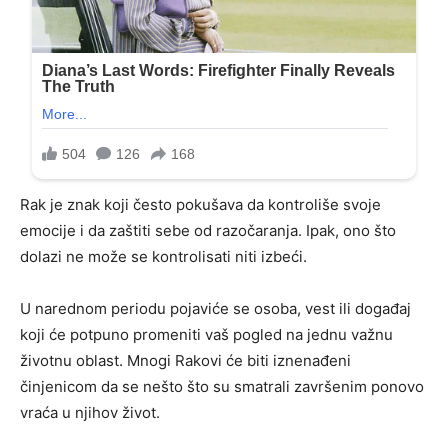
Rak je znak koji često pokušava da kontroliše svoje
emocije i da zaštiti sebe od razočaranja. Ipak, ono što
dolazi ne može se kontrolisati niti izbeći.
U narednom periodu pojaviće se osoba, vest ili događaj
koji će potpuno promeniti vaš pogled na jednu važnu
životnu oblast. Mnogi Rakovi će biti iznenađeni
činjenicom da se nešto što su smatrali završenim ponovo
vraća u njihov život.