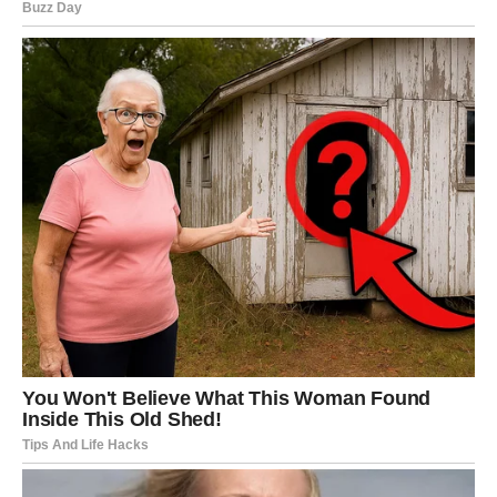
Dolazi ono od čega nema bežanja
Sudbina često bira trenutke kada najmanje očekujemo
velike promene. Upravo takav period nalazi se pred
Rakovima.
Mnogi događaji koji dolaze delovaće kao slučajnost, ali
ćete kasnije shvatiti da je sve imalo svoj razlog. Osobe
koje ulaze u vaš život, reči koje budete čuli i odluke koje
ćete doneti deo su mnogo veće slike.
Početak novog životnog poglavlja
Najvažnije od svega jeste činjenica da se približavate