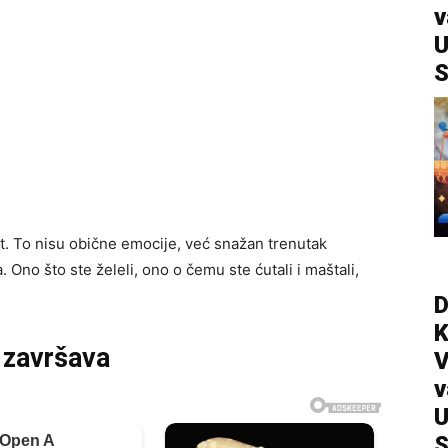
v
U
S
t. To nisu obične emocije, već snažan trenutak
. Ono što ste želeli, ono o čemu ste ćutali i maštali,
D
 završava
V
v
U
S