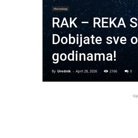
Horoskop
RAK – REKA 
Dobijate sve 
godinama!
By
Urednik
-
April 28, 2026
2166
0
Ogl