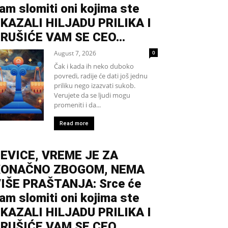
am slomiti oni kojima ste
KAZALI HILJADU PRILIKA I
RUŠIĆE VAM SE CEO...
August 7, 2026
0
Čak i kada ih neko duboko
povredi, radije će dati još jednu
priliku nego izazvati sukob.
Verujete da se ljudi mogu
promeniti i da...
Read more
EVICE, VREME JE ZA
KONAČNO ZBOGOM, NEMA
IŠE PRAŠTANJA: Srce će
am slomiti oni kojima ste
KAZALI HILJADU PRILIKA I
RUŠIĆE VAM SE CEO...