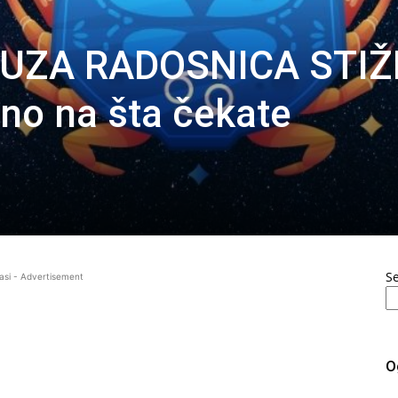
SUZA RADOSNICA STIŽ
ono na šta čekate
S
asi - Advertisement
O