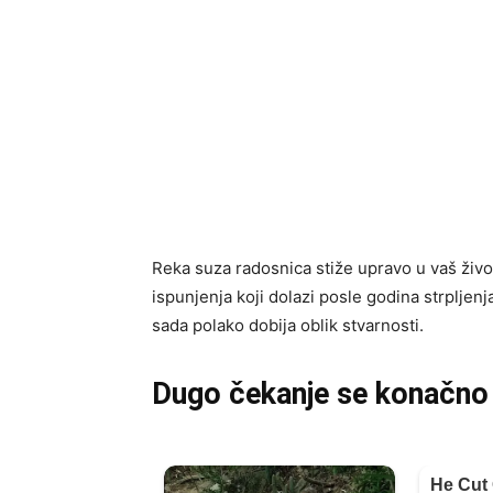
Reka suza radosnica stiže upravo u vaš živo
ispunjenja koji dolazi posle godina strpljenja
sada polako dobija oblik stvarnosti.
Dugo čekanje se konačno