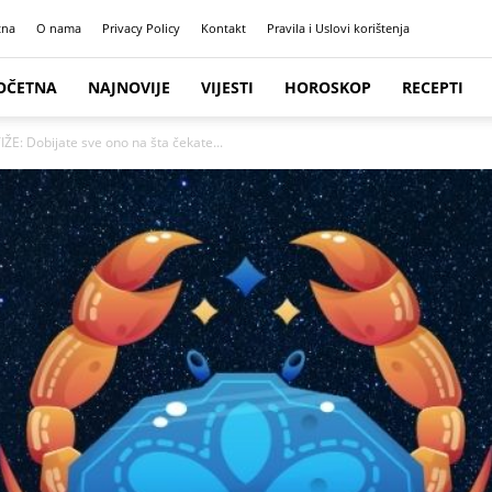
tna
O nama
Privacy Policy
Kontakt
Pravila i Uslovi korištenja
OČETNA
NAJNOVIJE
VIJESTI
HOROSKOP
RECEPTI
: Dobijate sve ono na šta čekate...