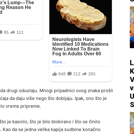
L
V
v
kada drugi odustaju. Mnogi pripadnici ovog znaka prošli
U
aja da daju više nego što dobijaju. Ipak, ono što je
S
bilo vreme pripreme.
 je kasnilo, što je bilo blokirano i što se činilo
 Kao da se jedna velika kapija sudbine konačno