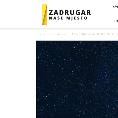
Zadrugar
Poče
Spot
P
Home
Horoskop
RAK – REKA SUZA RADOSNICA STIŽE