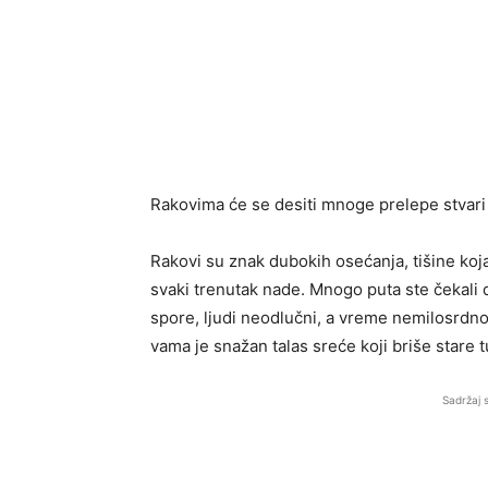
Rakovima će se desiti mnoge prelepe stvari 
Rakovi su znak dubokih osećanja, tišine koja 
svaki trenutak nade. Mnogo puta ste čekali d
spore, ljudi neodlučni, a vreme nemilosrdno
vama je snažan talas sreće koji briše stare 
Sadržaj 