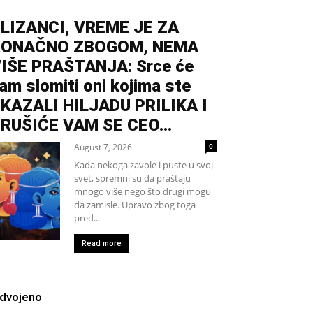
LIZANCI, VREME JE ZA
KONAČNO ZBOGOM, NEMA
IŠE PRAŠTANJA: Srce će
am slomiti oni kojima ste
KAZALI HILJADU PRILIKA I
RUŠIĆE VAM SE CEO...
August 7, 2026
0
Kada nekoga zavole i puste u svoj
svet, spremni su da praštaju
mnogo više nego što drugi mogu
da zamisle. Upravo zbog toga
pred...
Read more
zdvojeno