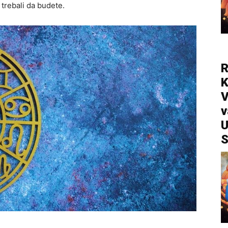
trebali da budete.
R
V
v
U
S