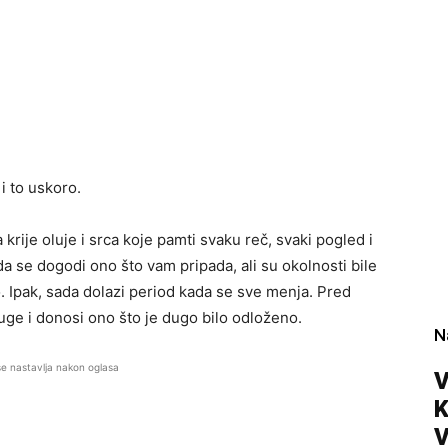
i to uskoro.
krije oluje i srca koje pamti svaku reč, svaki pogled i
a se dogodi ono što vam pripada, ali su okolnosti bile
. Ipak, sada dolazi period kada se sve menja. Pred
tuge i donosi ono što je dugo bilo odloženo.
N
se nastavlja nakon oglasa
V
V