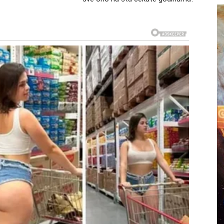
agom.
bola, već zbog olakšanja. Upravo takvi trenuci čekaju
zagrljaj, priznanje ili poruka koja briše godine tuge.
ka rana koju ste nosili postaće dokaz koliko ste jaki. A
da ne ostaje praznih ruku.
 u pravom času
. Nekada ste morali da štedite, nekada da se odričete,
biste sačuvali mir. Međutim, sada stiže period kada se
ihoda ili iznenadnog novčanog dobitka. Neki Rakovi će