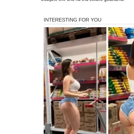
umorno sada počinje da kuca sa novom sn
Suze koje leče stare rane
Postoje trenuci kada čovek zaplače ne zbog 
Rakove. Posle mnogo emotivnih borbi, dolazi 
To će biti znak da ništa nije bilo uzalud. Sva
ono što dolazi pokazaće da veliko srce nika
Novac i sigurnost dolaze
Mnogi Rakovi dugo su se borili za stabilnost
a nekada da ćutite pred nepravdom samo da 
finansijska slika menja.
Otvara se mogućnost boljeg posla, većeg pr