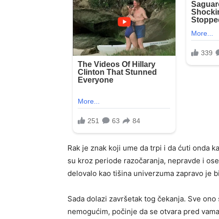
Rak je znak koji ume da trpi i da ćuti onda 
su kroz periode razočaranja, nepravde i oseć
delovalo kao tišina univerzuma zapravo je 
Sada dolazi završetak tog čekanja. Sve ono što
nemogućim, počinje da se otvara pred vama.