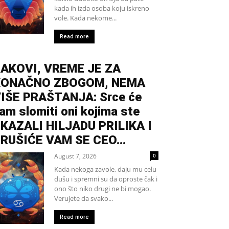
kada ih izda osoba koju iskreno
vole. Kada nekome...
Read more
AKOVI, VREME JE ZA
KONAČNO ZBOGOM, NEMA
IŠE PRAŠTANJA: Srce će
am slomiti oni kojima ste
KAZALI HILJADU PRILIKA I
RUŠIĆE VAM SE CEO...
August 7, 2026
0
Kada nekoga zavole, daju mu celu
dušu i spremni su da oproste čak i
ono što niko drugi ne bi mogao.
Verujete da svako...
Read more