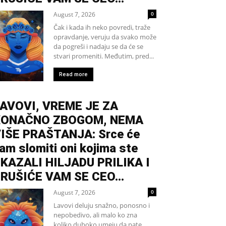
August 7, 2026
0
Čak i kada ih neko povredi, traže
opravdanje, veruju da svako može
da pogreši i nadaju se da će se
stvari promeniti. Međutim, pred...
Read more
AVOVI, VREME JE ZA
KONAČNO ZBOGOM, NEMA
IŠE PRAŠTANJA: Srce će
am slomiti oni kojima ste
KAZALI HILJADU PRILIKA I
RUŠIĆE VAM SE CEO...
August 7, 2026
0
Lavovi deluju snažno, ponosno i
nepobedivo, ali malo ko zna
koliko duboko umeju da pate