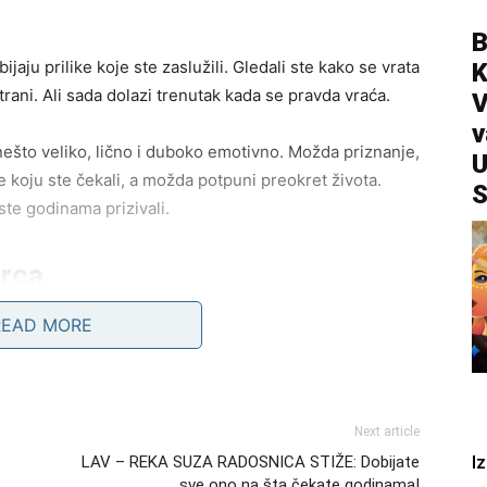
B
jaju prilike koje ste zaslužili. Gledali ste kako se vrata
trani. Ali sada dolazi trenutak kada se pravda vraća.
V
v
nešto veliko, lično i duboko emotivno. Možda priznanje,
U
koju ste čekali, a možda potpuni preokret života.
S
ste godinama prizivali.
srca
READ MORE
ba duše. Kada volite, volite iskreno i bez zadrške. Zato
i jače nego druge. Ali sada ljubavna energija ulazi u
Next article
e. Nekima se vraća osoba iz prošlosti sa iskrenim
I
LAV – REKA SUZA RADOSNICA STIŽE: Dobijate
nosi stabilnost i toplinu. Srce koje je dugo bilo
sve ono na šta čekate godinama!