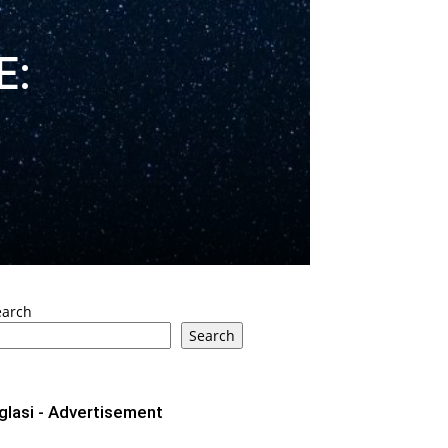
E:
earch
Search
glasi - Advertisement