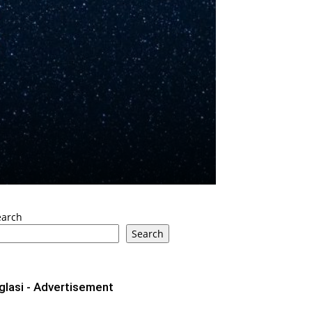
earch
Search
glasi - Advertisement