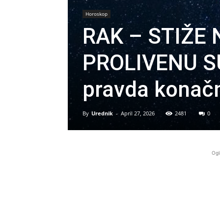
Horoskop
RAK – STIŽE
PROLIVENU SU
pravda konačno
By
Urednik
-
April 27, 2026
2481
0
Ogl