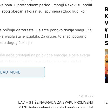
ove bola. U prethodnom periodu mnogi Rakovi su prolili
B
zbog obećanja koja nisu ispunjena i zbog ljudi koji
V
v
 počinju da zarastaju, a srce ponovo dobija snagu. Za
U
shvatila šta je izgubila. Za druge, to znači potpuno
S
osle dugog čekanja.
iše neće pristajati na polovične emocije. Posle svega
jubav koja dolazi moraće da bude iskrena, čista i
riče.
READ MORE
e perioda stagnacije
 Trudio se više od drugih, a priznanja su odlazila na
Next article
er je tih, povučen i nenametljiv. Međutim, upravo sada
I
LAV – STIŽE NAGRADA ZA SVAKU PROLIVENU
mećen.
SUZU: Velika nebeska pravda konačno je stigla!