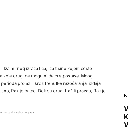
. Iza mirnog izraza lica, iza tišine kojom često
a koje drugi ne mogu ni da pretpostave. Mnogi
erioda prolazili kroz trenutke razočaranja, izdaja,
asno, Rak je ćutao. Dok su drugi tražili pravdu, Rak je
N
V
se nastavlja nakon oglasa
V