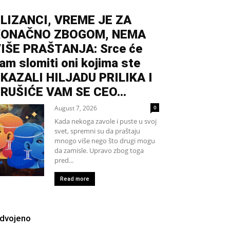
LIZANCI, VREME JE ZA
KONAČNO ZBOGOM, NEMA
IŠE PRAŠTANJA: Srce će
am slomiti oni kojima ste
KAZALI HILJADU PRILIKA I
RUŠIĆE VAM SE CEO...
August 7, 2026
0
Kada nekoga zavole i puste u svoj
svet, spremni su da praštaju
mnogo više nego što drugi mogu
da zamisle. Upravo zbog toga
pred...
Read more
zdvojeno