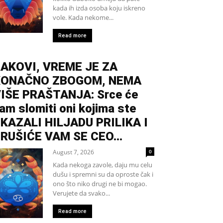
kada ih izda osoba koju iskreno
vole. Kada nekome...
Read more
AKOVI, VREME JE ZA
KONAČNO ZBOGOM, NEMA
IŠE PRAŠTANJA: Srce će
am slomiti oni kojima ste
KAZALI HILJADU PRILIKA I
RUŠIĆE VAM SE CEO...
August 7, 2026
0
Kada nekoga zavole, daju mu celu
dušu i spremni su da oproste čak i
ono što niko drugi ne bi mogao.
Verujete da svako...
Read more