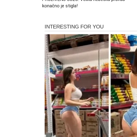
konačno je stigla!
Otvaraju se vrata poslovnih mogućnosti koje
prihoda, napredovanje, dogovor koji menja f
Rakove kvalitete. Sve ono što je delovalo s
Rak će konačno videti da nijedan trud nije 
svaka borba dobijaju smisao kada nagrada s
postaviti temelje sigurnosti kakvu je dugo pr