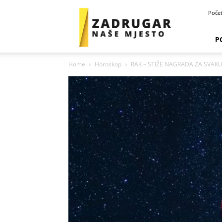
Zadrugar
Poče
Spot
P
Home
Horoskop
RAK – STIŽE NAGRADA ZA SVAKU 