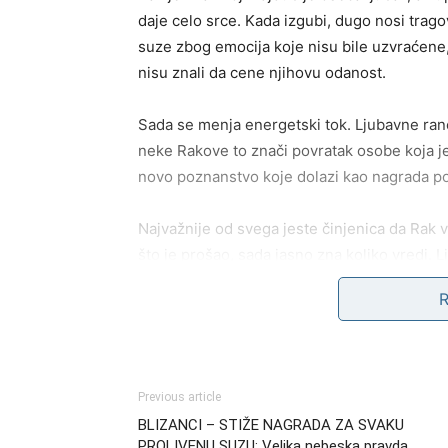
daje celo srce. Kada izgubi, dugo nosi trag
suze zbog emocija koje nisu bile uzvraćene, 
nisu znali da cene njihovu odanost.
Sada se menja energetski tok. Ljubavne rane
neke Rakove to znači povratak osobe koja je 
novo poznanstvo koje dolazi kao nagrada p
Najvažnije od svega jeste činjenica da Rak v
što je prošao, sada jasno zna koliko vredi. L
stabilna, jer Rak više nema snage za lažne p
Novac i uspeh dolaze posl
Rak je često radio mnogo, a bio malo cenjen.
Previous article
pogrešne adrese. Mnogi su ga potcenjivali j
BLIZANCI – STIŽE NAGRADA ZA SVAKU
dolazi trenutak kada će njegov trud biti pri
PROLIVENU SUZU: Velika nebeska pravda