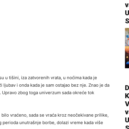
v
U
S
 u tišini, iza zatvorenih vrata, u noćima kada je
i ljubav i onda kada je sam ostajao bez nje. Znao je da
D
u. Upravo zbog toga univerzum sada okreće tok
V
v
 bilo vraćeno, sada se vraća kroz neočekivane prilike,
U
g perioda unutrašnje borbe, dolazi vreme kada više
S