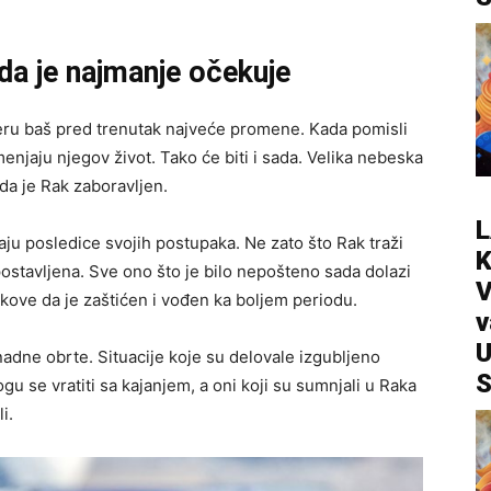
da je najmanje očekuje
veru baš pred trenutak najveće promene. Kada pomisli
menjaju njegov život. Tako će biti i sada. Velika nebeska
da je Rak zaboravljen.
L
ju posledice svojih postupaka. Ne zato što Rak traži
postavljena. Sve ono što je bilo nepošteno sada dolazi
V
akove da je zaštićen i vođen ka boljem periodu.
v
U
adne obrte. Situacije koje su delovale izgubljeno
S
ogu se vratiti sa kajanjem, a oni koji su sumnjali u Raka
i.