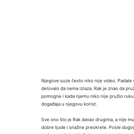
Njegove suze često niko nije video. Padale su
delovalo da nema izlaza. Rak je znao da pruž
pomogne i kada njemu niko nije pružio ruk
događaja u njegovu korist.
Sve ono što je Rak davao drugima, a nije mu
dobre ljude i snažne preokrete. Posle dugo