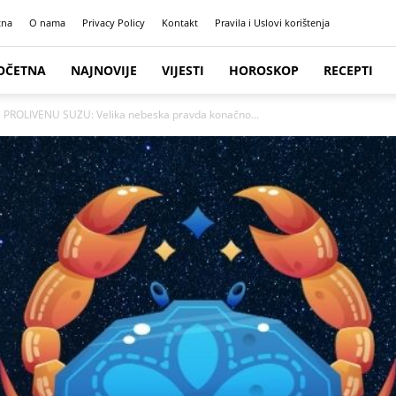
tna
O nama
Privacy Policy
Kontakt
Pravila i Uslovi korištenja
OČETNA
NAJNOVIJE
VIJESTI
HOROSKOP
RECEPTI
PROLIVENU SUZU: Velika nebeska pravda konačno...