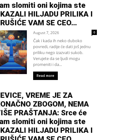
am slomiti oni kojima ste
KAZALI HILJADU PRILIKA I
RUŠIĆE VAM SE CEO...
August 7, 2026
0
Čak i kada ih neko duboko
povredi, radije će dati još jednu
priliku nego izazvati sukob.
Verujete da se ljudi mogu
promeniti i da...
Read more
EVICE, VREME JE ZA
KONAČNO ZBOGOM, NEMA
IŠE PRAŠTANJA: Srce će
am slomiti oni kojima ste
KAZALI HILJADU PRILIKA I
RUŠIĆE VAM SE CEO...