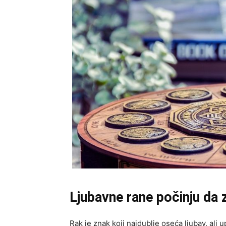
Ljubavne rane počinju da 
Rak je znak koji najdublje oseća ljubav, ali 