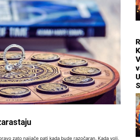
R
V
v
U
S
zarastaju
upravo zato najjače pati kada bude razočaran. Kada voli,