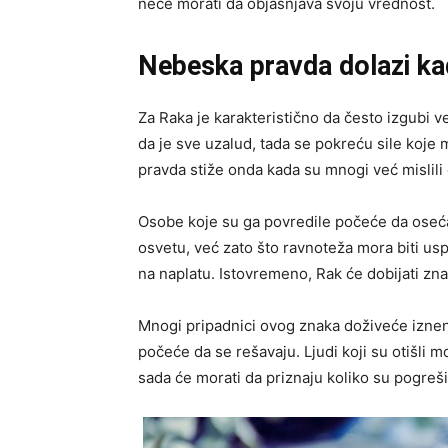
neće morati da objašnjava svoju vrednost.
Nebeska pravda dolazi ka
Za Raka je karakteristično da često izgubi 
da je sve uzalud, tada se pokreću sile koje 
pravda stiže onda kada su mnogi već mislili 
Osobe koje su ga povredile počeće da oseća
osvetu, već zato što ravnoteža mora biti us
na naplatu. Istovremeno, Rak će dobijati zn
Mnogi pripadnici ovog znaka doživeće iznen
počeće da se rešavaju. Ljudi koji su otišli m
sada će morati da priznaju koliko su pogrešil