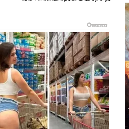
 su dugo bile zatvorene. Mogući su novi izvori
inansijsku sliku ili pomoć osobe koja prepoznaje
poro sada ubrzava.
bio uzaludan. Svaka neprospavana noć, svaki strah i
tigne u pravom trenutku. Ono što sada dolazi može
iželjkivao.