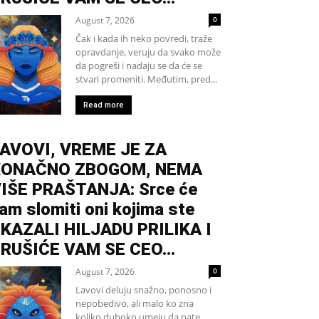
August 7, 2026
0
Čak i kada ih neko povredi, traže
opravdanje, veruju da svako može
da pogreši i nadaju se da će se
stvari promeniti. Međutim, pred...
Read more
AVOVI, VREME JE ZA
KONAČNO ZBOGOM, NEMA
IŠE PRAŠTANJA: Srce će
am slomiti oni kojima ste
KAZALI HILJADU PRILIKA I
RUŠIĆE VAM SE CEO...
August 7, 2026
0
Lavovi deluju snažno, ponosno i
nepobedivo, ali malo ko zna
koliko duboko umeju da pate