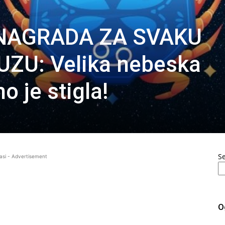
 NAGRADA ZA SVAKU
ZU: Velika nebeska
 je stigla!
S
asi - Advertisement
O