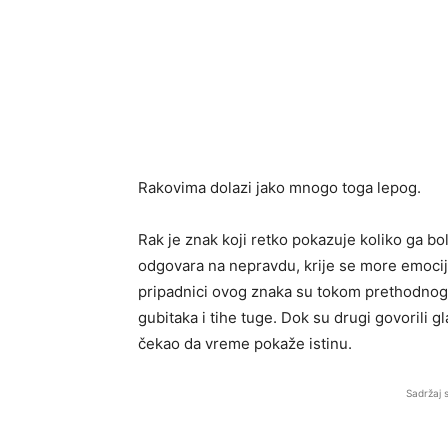
Rakovima dolazi jako mnogo toga lepog.
Rak je znak koji retko pokazuje koliko ga boli
odgovara na nepravdu, krije se more emocij
pripadnici ovog znaka su tokom prethodnog p
gubitaka i tihe tuge. Dok su drugi govorili gl
čekao da vreme pokaže istinu.
Sadržaj 