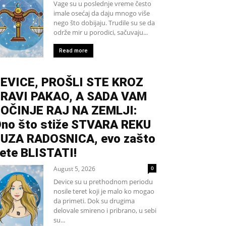
Vage su u poslednje vreme često
imale osećaj da daju mnogo više
nego što dobijaju. Trudile su se da
održe mir u porodici, sačuvaju...
Read more
EVICE, PROŠLI STE KROZ
RAVI PAKAO, A SADA VAM
OČINJE RAJ NA ZEMLJI:
no što stiže STVARA REKU
UZA RADOSNICA, evo zašto
ete BLISTATI!
August 5, 2026
0
Device su u prethodnom periodu
nosile teret koji je malo ko mogao
da primeti. Dok su drugima
delovale smireno i pribrano, u sebi
su...