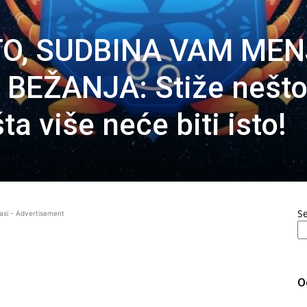
 TO, SUDBINA VAM ME
 BEŽANJA: Stiže nešt
ta više neće biti isto!
S
asi - Advertisement
O