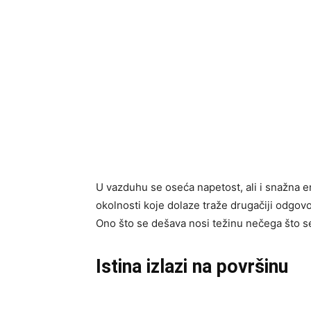
U vazduhu se oseća napetost, ali i snažna e
okolnosti koje dolaze traže drugačiji odgovo
Ono što se dešava nosi težinu nečega što se 
Istina izlazi na površinu