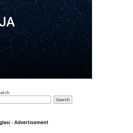
NJA
o
earch
Search
glasi - Advertisement