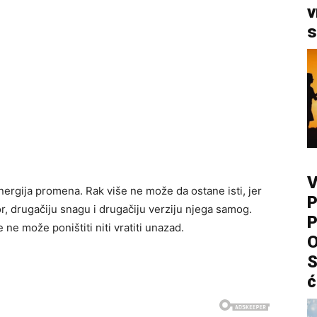
v
s
V
nergija promena. Rak više ne može da ostane isti, jer
P
r, drugačiju snagu i drugačiju verziju njega samog.
P
ne može poništiti niti vratiti unazad.
O
S
ć