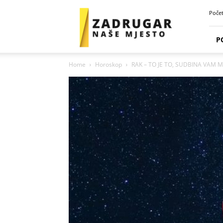
Zadrugar
Poče
Spot
P
Home
Horoskop
RAK – TO JE TO, SUDBINA VAM M