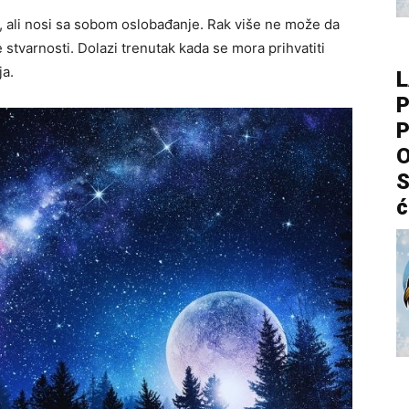
, ali nosi sa sobom oslobađanje. Rak više ne može da
ke stvarnosti. Dolazi trenutak kada se mora prihvatiti
ja.
L
P
P
O
S
ć