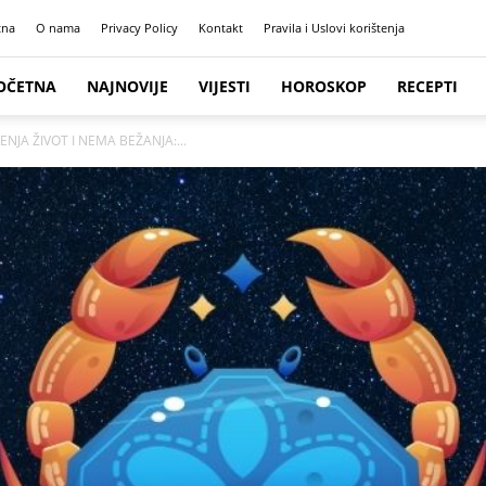
tna
O nama
Privacy Policy
Kontakt
Pravila i Uslovi korištenja
OČETNA
NAJNOVIJE
VIJESTI
HOROSKOP
RECEPTI
ENJA ŽIVOT I NEMA BEŽANJA:...