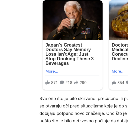
Sve ono što je bilo skriveno, prećutano ili 
se otvaraju oči pred situacijama koje je do 
dobijaju potpuno novo značenje. Ono što je
nešto što je bilo neizvesno počinje da dobija 