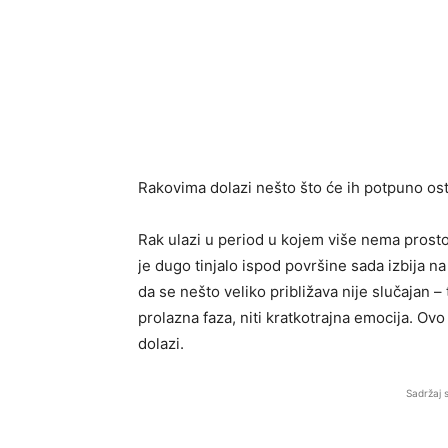
Rakovima dolazi nešto što će ih potpuno osta
Rak ulazi u period u kojem više nema prostor
je dugo tinjalo ispod površine sada izbija n
da se nešto veliko približava nije slučajan –
prolazna faza, niti kratkotrajna emocija. Ovo
dolazi.
Sadržaj 