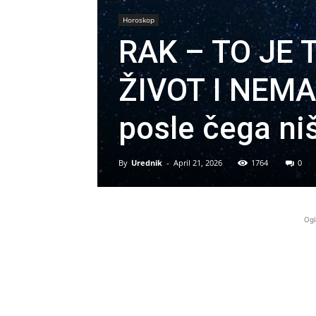
Horoskop
RAK – TO JE
ŽIVOT I NEMA
posle čega niš
By
Urednik
-
April 21, 2026
1764
0
Ogl