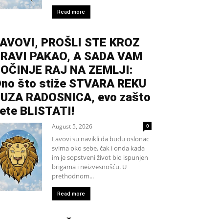
Read more
AVOVI, PROŠLI STE KROZ
RAVI PAKAO, A SADA VAM
OČINJE RAJ NA ZEMLJI:
no što stiže STVARA REKU
UZA RADOSNICA, evo zašto
ete BLISTATI!
August 5, 2026
0
Lavovi su navikli da budu oslonac
svima oko sebe, čak i onda kada
im je sopstveni život bio ispunjen
brigama i neizvesnošću. U
prethodnom...
Read more