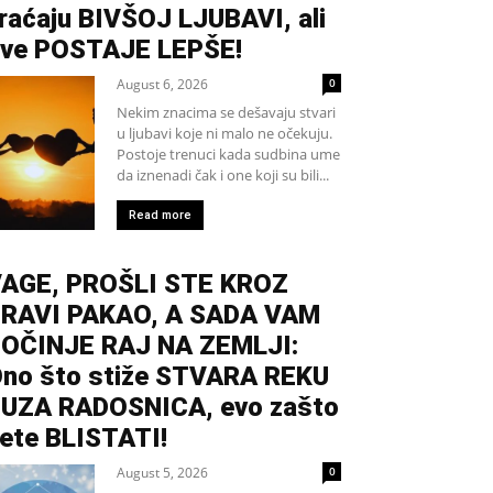
raćaju BIVŠOJ LJUBAVI, ali
ve POSTAJE LEPŠE!
August 6, 2026
0
Nekim znacima se dešavaju stvari
u ljubavi koje ni malo ne očekuju.
Postoje trenuci kada sudbina ume
da iznenadi čak i one koji su bili...
Read more
AGE, PROŠLI STE KROZ
RAVI PAKAO, A SADA VAM
OČINJE RAJ NA ZEMLJI:
no što stiže STVARA REKU
UZA RADOSNICA, evo zašto
ete BLISTATI!
August 5, 2026
0