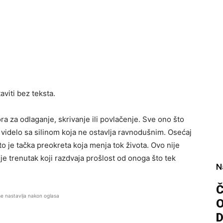
viti bez teksta.
a za odlaganje, skrivanje ili povlačenje. Sve ono što
a videlo sa silinom koja ne ostavlja ravnodušnim. Osećaj
 to je tačka preokreta koja menja tok života. Ovo nije
 je trenutak koji razdvaja prošlost od onoga što tek
N
Č
se nastavlja nakon oglasa
D