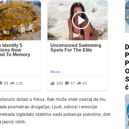
D
P
P
O
S
ć
potisnuto dolazi u fokus. Rak može imati osećaj da mu
sada posmatrao drugačije. Ljudi, odnosi i emocije
 nekada izgledalo stabilno sada pokazuje pukotine, dok
jasniji oblik.