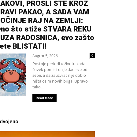
AKOVI, PROŠLI STE KROZ
RAVI PAKAO, A SADA VAM
OČINJE RAJ NA ZEMLJI:
no što stiže STVARA REKU
UZA RADOSNICA, evo zašto
ete BLISTATI!
August 5, 2026
0
Postoje periodi u životu kada
čovek pomisli da je dao sve od
sebe, a da zauzvrat nije dobio
ništa osim novih briga. Upravo
tako...
Read more
zdvojeno