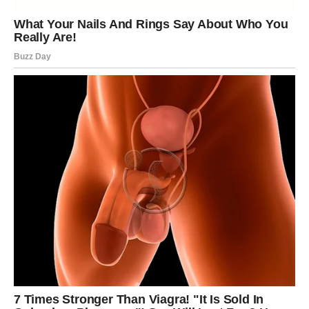
To lepo iznenađenje može doći kroz osobu od koje niste
očekivali mnogo, kroz vesti koje dugo čekate ili kroz
događaj koji će vam pokazati da određene stvari ipak
dolaze u pravom trenutku.
Kod nekih Rakova biće to novo poznanstvo koje će od
samog početka delovati neobično blisko. Kod drugih će
biti reč o događaju koji će doneti veliko olakšanje i osećaj
da posle dužeg perioda neizvesnosti konačno dolazi
mirnija energija.
Do 3. juna ulazite u potpuno drugačiji
period
Pred Rakovima nisu obični dani. Pred vama su trenuci koji
će donositi iznenađenja, promene i emotivne preokrete
koji će se pojavljivati onda kada ih najmanje očekujete.
Iako će u pojedinim trenucima izgledati kao da se sve