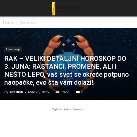
Home
Horoskop
Horoskop
RAK – VELIKI DETALJNI HOROSKOP DO
3. JUNA: RASTANCI, PROMENE, ALI I
NEŠTO LEPO, vaš svet se okreće potpuno
naopačke, evo šta vam dolazi!
By
Urednik
-
May 25, 2026
1922
0
Oglasi - Advertisement