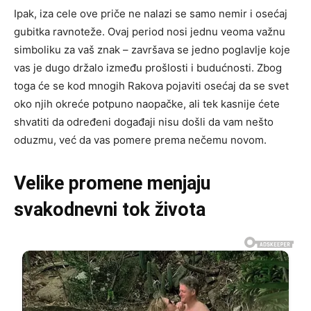
Ipak, iza cele ove priče ne nalazi se samo nemir i osećaj
gubitka ravnoteže. Ovaj period nosi jednu veoma važnu
simboliku za vaš znak – završava se jedno poglavlje koje
vas je dugo držalo između prošlosti i budućnosti. Zbog
toga će se kod mnogih Rakova pojaviti osećaj da se svet
oko njih okreće potpuno naopačke, ali tek kasnije ćete
shvatiti da određeni događaji nisu došli da vam nešto
oduzmu, već da vas pomere prema nečemu novom.
Velike promene menjaju
svakodnevni tok života