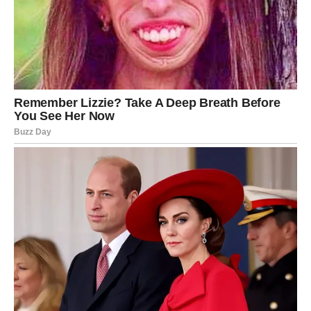
Za mnoge Rakove prošlost još nije rekla poslednju reč.
Moguće je iznenadno javljanje osobe koja je nekada imala
posebno mesto u vašem životu. To može biti sasvim
obična poruka, neočekivan poziv ili slučajan susret koji će
probuditi osećanja za koja ste mislili da su ostala daleko
iza vas.
Najveća zbunjenost može nastati zbog toga što ćete se
zapitati da li između vas i te osobe zaista postoji nešto
nedovršeno ili je u pitanju samo trenutak nostalgije. Neke
emocije za koje ste verovali da više ne postoje mogle bi
se vratiti mnogo jače nego što očekujete.
Upravo zato će mnogi Rakovi narednih dana mnogo
razmišljati o stvarima koje su ostale nedorečene.