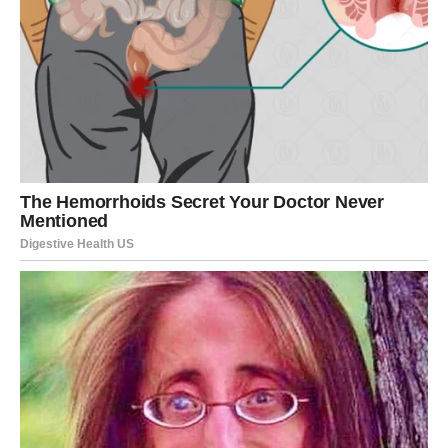
Kod nekih Rakova može se pojaviti osećaj da odnos sa
određenom osobom više nema onu toplinu koju je
nekada imao. Moguće je da ćete primetiti kako razgovori
postaju kraći, kako se reči biraju drugačije ili kako između
vas i nekoga polako nastaje tišina koju ranije niste
osećali.
To će vas u početku zbunjivati jer Rakovi veoma teško
prihvataju emotivne promene. Vi ste znak koji se vezuje
za ljude, uspomene i osećaje, pa zbog toga svaka
promena odnosa ostavlja mnogo jači trag nego što drugi
mogu da pretpostave.
Neko iz prošlosti može ponovo pokrenuti
emocije