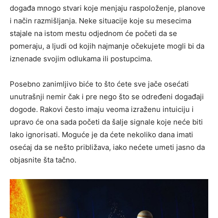
događa mnogo stvari koje menjaju raspoloženje, planove
i način razmišljanja. Neke situacije koje su mesecima
stajale na istom mestu odjednom će početi da se
pomeraju, a ljudi od kojih najmanje očekujete mogli bi da
iznenade svojim odlukama ili postupcima.
Posebno zanimljivo biće to što ćete sve jače osećati
unutrašnji nemir čak i pre nego što se određeni događaji
dogode. Rakovi često imaju veoma izraženu intuiciju i
upravo će ona sada početi da šalje signale koje neće biti
lako ignorisati. Moguće je da ćete nekoliko dana imati
osećaj da se nešto približava, iako nećete umeti jasno da
objasnite šta tačno.