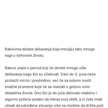
Rakovima dolaze dešavanja koja menjaju tako mnogo
toga u njihovom životu.
Rakovi ulaze u period koji će doneti mnogo više
dešavanja nego što su očekivali. Dani do 3. juna neće
prolaziti mirno i predvidivo, već će sa sobom nositi
snažne promene koje će se osećati u gotovo svim
oblastima života. Ono što je do juče delovalo stabilno i
sigurno počeće polako da menja svoj oblik, a vi ćete imati
utisak da određene situacije više ne možete da držite pod