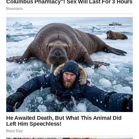
okreće protiv vas, kasnije ćete shvatiti da se iza mnogih
događaja krila mnogo dublja poruka.