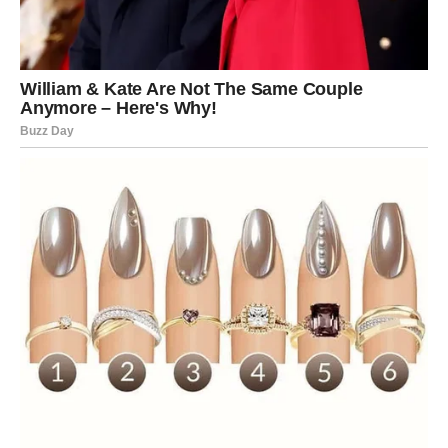
Iza svega dolazi nešto lepo
Iako će promene u početku izgledati kao nešto što unosi
nemir i nesigurnost, drugi deo ovog perioda donosi
mnogo lepšu energiju. Kada budete imali osećaj da vam
okolnosti oduzimaju stabilnost, pojaviće se nešto što će
vam vratiti osmeh i uneti sasvim drugačije raspoloženje.