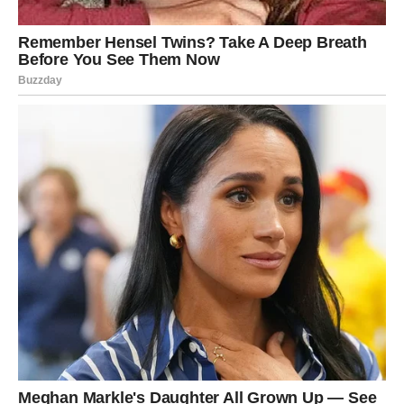
okolnosti neće uvek dozvoliti potpuni mir, što dodatno
pojačava osećaj unutrašnjeg konflikta.
IZNENAĐENJA KOJA MENJAJU
TOK VIKENDA
Neočekivane vesti i nagle odluke