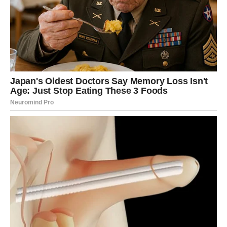
nešto što je unapred zapisano. Privlačnost će biti snažna,
gotovo magnetska, ali i obojena dozom misterije i
neizvesnosti. Biće teško razlikovati šta je stvarnost, a šta
projekcija želja i očekivanja.
Ovaj susret može probuditi emocije koje Rakovi dugo
nisu osetili, ali istovremeno donosi i unutrašnju borbu –
između potrebe za sigurnošću i želje za nečim novim i
nepoznatim.
UNUTRAŠNJI SVET RAKA:
BORBA IZMEĐU RAZUMA I SRCA
Intuicija koja govori glasnije nego ikad
Rakovi će ovog vikenda biti vođeni snažnom intuicijom
koja će im slati jasne signale, ali ih neće uvek biti lako