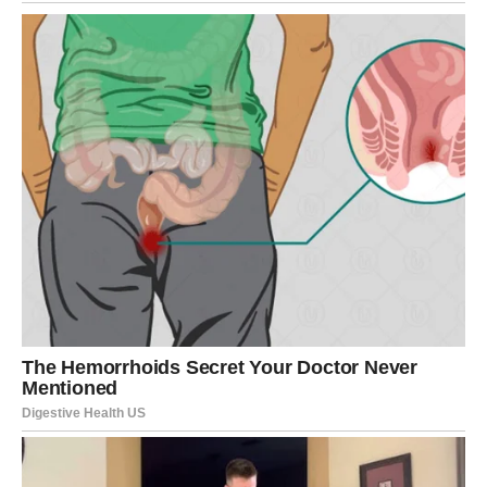
Ovaj preokret ne mora biti dramatičan spolja, ali će imati
snažan unutrašnji efekat. Rakovi će osetiti da više ništa
nije isto i da se u njima nešto promenilo – tiho, ali
nepovratno.