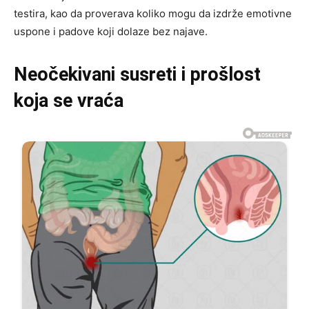
testira, kao da proverava koliko mogu da izdrže emotivne
uspone i padove koji dolaze bez najave.
Neočekivani susreti i prošlost
koja se vraća