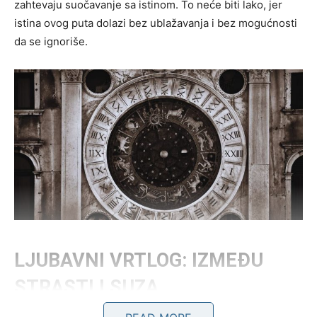
zahtevaju suočavanje sa istinom. To neće biti lako, jer
istina ovog puta dolazi bez ublažavanja i bez mogućnosti
da se ignoriše.
LJUBAVNI VRTLOG: IZMEĐU
STRASTI I SUZA