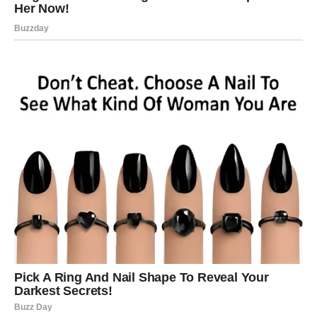
Jedan od ključnih trenutaka ovog vikenda dolazi kroz vest
koja može promeniti planove Rakova. Ta vest može biti
povezana sa poslom, porodicom ili ličnim odnosima, ali će
svakako izazvati snažnu reakciju.
Rakovi će biti primorani da brzo reaguju i donesu odluku
bez mnogo vremena za razmišljanje. To dodatno pojačava
osećaj pritiska, jer će svaki izbor nositi određene
posledice.
Sudbinski preokret koji ostavlja trag
Na samom kraju vikenda, dolazi trenutak koji Rakovima
ostaje duboko urezan u sećanju. To može biti razgovor,
susret ili spoznaja koja menja način na koji gledaju na
određenu osobu ili situaciju.