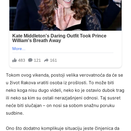
Tokom ovog vikenda, postoji velika verovatnoća da će se
u život Rakova vratiti osoba iz prošlosti. To može biti
neko koga nisu dugo videli, neko ko je ostavio dubok trag
ili neko sa kim su ostali nerazjašnjeni odnosi. Taj susret
neće biti slučajan – on nosi sa sobom snažnu poruku
sudbine.
Ono što dodatno komplikuje situaciju jeste činjenica da