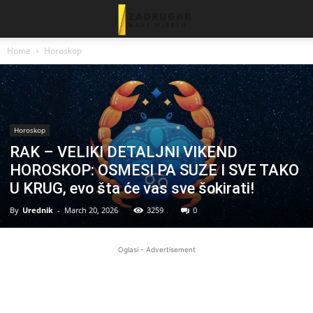
Home
Horoskop
Horoskop
RAK – VELIKI DETALJNI VIKEND
HOROSKOP: OSMESI PA SUZE I SVE TAKO
U KRUG, evo šta će vas sve šokirati!
By
Urednik
-
March 20, 2026
3259
0
Oglasi - Advertisement