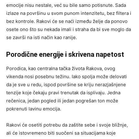
emocije nisu nestale, već su bile samo potisnute. Sada
izlaze na površinu u svom punom intenzitetu, bez filtera i
bez kontrole. Rakovi će se naći između želje da ponovo
osete ono što su nekada imali i straha da bi sve moglo da
se završi na isti način kao ranije.
Porodične energije i skrivena napetost
Porodica, kao centralna tačka života Rakova, ovog
vikenda nosi posebnu težinu. Iako spolja može delovati
da je sve u redu, ispod površine se kriju nerazjašnjene
tenzije koje čekaju pravi trenutak da isplivaju. Jedna
rečenica, jedan pogled ili jedan pogrešan ton može
pokrenuti lavinu emocija.
Rakovi će osetiti potrebu da zaštite sebe i svoje bližnje,
ali će istovremeno biti suočeni sa situacijama koje