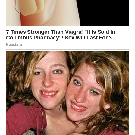
protumačiti. Postoji osećaj da nešto veliko dolazi ili da se
nešto važno već dešava iza kulisa.
Unutrašnji glas će biti pojačan, gotovo nametljiv, ali će
istovremeno donositi i nemir. Rakovi će se pitati da li da
veruju tom osećaju ili da ga ignorišu i oslanjaju se na
logiku.
Emotivni umor i potreba za povlačenjem
Nakon svih emotivnih oscilacija, dolazi trenutak kada
Rakovi osećaju iscrpljenost. Kao da su prošli kroz čitav
spektar emocija u kratkom vremenskom periodu. Ovaj
umor nije fizički, već duboko emotivan.
Postoji jaka potreba za povlačenjem, za tišinom i
distancom od svega što izaziva dodatni stres. Međutim,