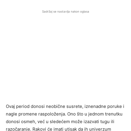
Sadržaj se nastavlja nakon oglasa
Ovaj period donosi neobične susrete, iznenadne poruke i
nagle promene raspoloženja. Ono što u jednom trenutku
donosi osmeh, već u sledećem može izazvati tugu ili
razočaranje. Rakovi će imati utisak da ih univerzum