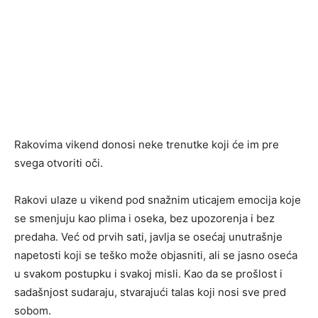
Rakovima vikend donosi neke trenutke koji će im pre
svega otvoriti oči.
Rakovi ulaze u vikend pod snažnim uticajem emocija koje
se smenjuju kao plima i oseka, bez upozorenja i bez
predaha. Već od prvih sati, javlja se osećaj unutrašnje
napetosti koji se teško može objasniti, ali se jasno oseća
u svakom postupku i svakoj misli. Kao da se prošlost i
sadašnjost sudaraju, stvarajući talas koji nosi sve pred
sobom.