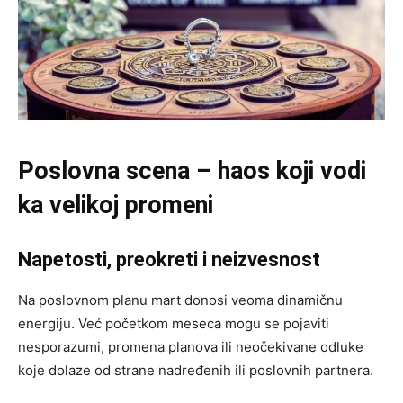
Poslovna scena – haos koji vodi
ka velikoj promeni
Napetosti, preokreti i neizvesnost
Na poslovnom planu mart donosi veoma dinamičnu
energiju. Već početkom meseca mogu se pojaviti
nesporazumi, promena planova ili neočekivane odluke
koje dolaze od strane nadređenih ili poslovnih partnera.