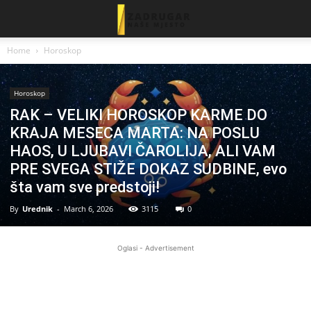
Home
Horoskop
Horoskop
RAK – VELIKI HOROSKOP KARME DO
KRAJA MESECA MARTA: NA POSLU
HAOS, U LJUBAVI ČAROLIJA, ALI VAM
PRE SVEGA STIŽE DOKAZ SUDBINE, evo
šta vam sve predstoji!
By
Urednik
-
March 6, 2026
3115
0
Oglasi - Advertisement