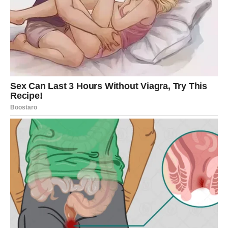
Završnica marta donosi karmičko
razrešenje
Kako se mesec bude približavao kraju, energija će postati
jasnija i stabilnija. Sve ono što je tokom marta izgledalo
zbunjujuće ili haotično počeće da dobija smisao.
Rakovi će u tom trenutku shvatiti da su mnogi događaji