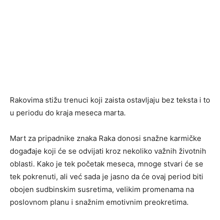
Rakovima stižu trenuci koji zaista ostavljaju bez teksta i to
u periodu do kraja meseca marta.
Mart za pripadnike znaka Raka donosi snažne karmičke
događaje koji će se odvijati kroz nekoliko važnih životnih
oblasti. Kako je tek početak meseca, mnoge stvari će se
tek pokrenuti, ali već sada je jasno da će ovaj period biti
obojen sudbinskim susretima, velikim promenama na
poslovnom planu i snažnim emotivnim preokretima.