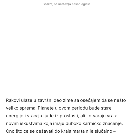
Sadržaj se nastavlja nakon oglasa
Rakovi ulaze u završni deo zime sa osećajem da se nešto
veliko sprema. Planete u ovom periodu bude stare
energije i vraćaju ljude iz prošlosti, ali i otvaraju vrata
novim iskustvima koja imaju duboko karmičko značenje.
Ono što će se dešavati do kraja marta nije slučajno –