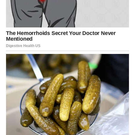
bili deo većeg plana.
Sudbina će pokazati svoju ruku kroz ljude koji ulaze u
život, kroz istine koje izlaze na površinu i kroz emocije
koje postaju snažnije nego ikada.