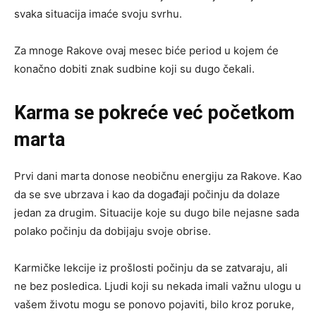
svaka situacija imaće svoju svrhu.
Za mnoge Rakove ovaj mesec biće period u kojem će
konačno dobiti znak sudbine koji su dugo čekali.
Karma se pokreće već početkom
marta
Prvi dani marta donose neobičnu energiju za Rakove. Kao
da se sve ubrzava i kao da događaji počinju da dolaze
jedan za drugim. Situacije koje su dugo bile nejasne sada
polako počinju da dobijaju svoje obrise.
Karmičke lekcije iz prošlosti počinju da se zatvaraju, ali
ne bez posledica. Ljudi koji su nekada imali važnu ulogu u
vašem životu mogu se ponovo pojaviti, bilo kroz poruke,