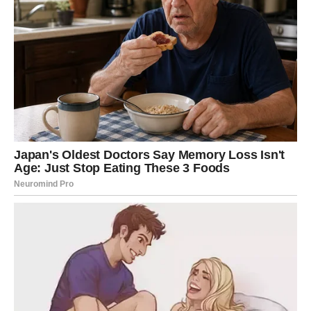
prepoznavanja. Kao da se duše prepoznaju na prvi
pogled.
Ovakvi susreti nose snažnu karmičku pozadinu.
Povratak osobe iz prošlosti
Za mnoge Rakove mart donosi i povratak nekoga ko je
nekada bio veoma važan. Ta osoba može se pojaviti
iznenada, sa željom da ponovo uspostavi kontakt.
Emocije koje su nekada postojale mogu se ponovo
probuditi, ali sada sa mnogo većom snagom.
U takvim situacijama Rakovi će imati osećaj da ih život
vraća na mesto gde je jedna priča ostala nedovršena.