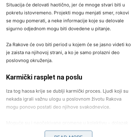
Situacija će delovati haotično, jer će mnoge stvari biti u
pokretu istovremeno. Projekti mogu menjati smer, rokovi
se mogu pomerati, a neke informacije koje su delovale
sigurno odjednom mogu biti dovedene u pitanje.
Za Rakove će ovo biti period u kojem će se jasno videti ko
je zaista na njihovoj strani, a ko je samo prolazni deo
poslovnog okruženja.
Karmički rasplet na poslu
Iza tog haosa krije se dublji karmički proces. Ljudi koji su
nekada igrali važnu ulogu u poslovnom životu Rakova
mogu ponovo postati deo njihove svakodnevice.
Moguće su i neočekivane promene u kolektivu – dolazak
novih ljudi ili odlazak onih koji su dugo bili prisutni.