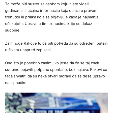
To može biti susret sa osobom koju niste videli
godinama, slučajna informacija koja dolazi u pravom
trenutku ili prilika koja se pojavljuje kada je najmanje
očekujete. Upravo u tim trenucima krije se dokaz
sudbine.
Za mnoge Rakove to će biti potvrda da su određeni putevi
u životu unapred zapisani.
Ono što je posebno zanimljivo jeste da će se taj znak
sudbine pojaviti potpuno spontano, bez najave. Rakovi će
tada shvatiti da su neke stvari morale da se dese upravo
na taj način.