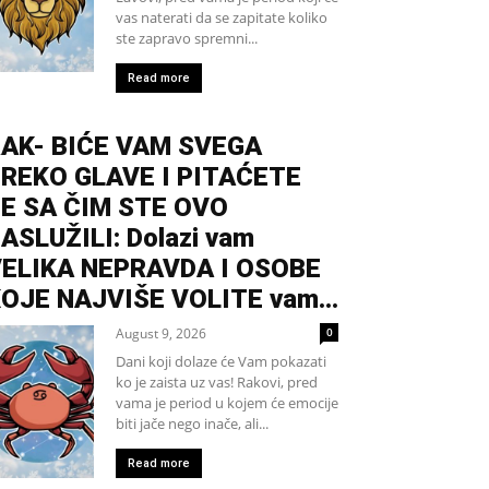
vas naterati da se zapitate koliko
ste zapravo spremni...
Read more
AK- BIĆE VAM SVEGA
REKO GLAVE I PITAĆETE
E SA ČIM STE OVO
ASLUŽILI: Dolazi vam
ELIKA NEPRAVDA I OSOBE
OJE NAJVIŠE VOLITE vam...
August 9, 2026
0
Dani koji dolaze će Vam pokazati
ko je zaista uz vas! Rakovi, pred
vama je period u kojem će emocije
biti jače nego inače, ali...
Read more