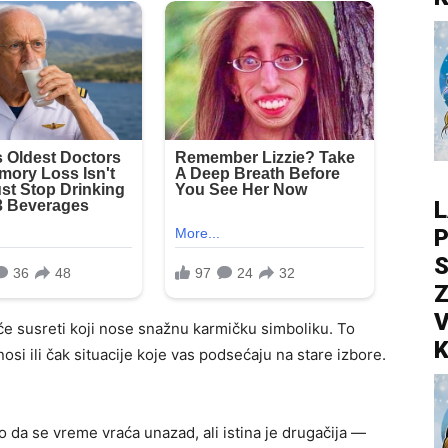
L
P
S
Z
V
će susreti koji nose snažnu karmičku simboliku. To
K
osi ili čak situacije koje vas podsećaju na stare izbore.
 da se vreme vraća unazad, ali istina je drugačija —