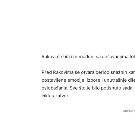
Rakovi će biti iznenađeni sa dešavanjima t
Pred Rakovima se otvara period snažnih kar
postavljene emocije, izbore i unutrašnje dile
oslobađanja. Sve što je bilo potisnuto sada i
ciklus zatvori.
Sadržaj 