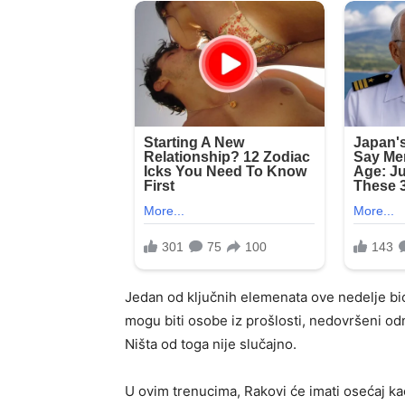
Jedan od ključnih elemenata ove nedelje bi
mogu biti osobe iz prošlosti, nedovršeni odn
Ništa od toga nije slučajno.
U ovim trenucima, Rakovi će imati osećaj kao