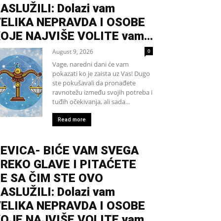
ASLUŽILI: Dolazi vam
ELIKA NEPRAVDA I OSOBE
OJE NAJVIŠE VOLITE vam...
August 9, 2026
0
Vage, naredni dani će vam
pokazati ko je zaista uz Vas! Dugo
ste pokušavali da pronađete
ravnotežu između svojih potreba i
tuđih očekivanja, ali sada...
Read more
EVICA- BIĆE VAM SVEGA
REKO GLAVE I PITAĆETE
E SA ČIM STE OVO
ASLUŽILI: Dolazi vam
ELIKA NEPRAVDA I OSOBE
OJE NAJVIŠE VOLITE vam...