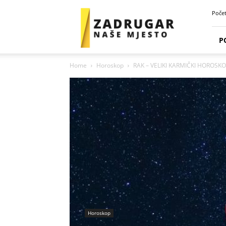
Zadrugar
Poče
Spot
P
Home
Horoskop
RAK – VELIKI KARMIČKI HOROSKOP
Horoskop