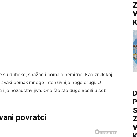
Z
V
K
e su duboke, snažne i pomalo nemirne. Kao znak koji
iti svaki pomak mnogo intenzivnije nego drugi. U
i je nezaustavljiva. Ono što ste dugo nosili u sebi
D
P
S
vani povratci
Z
V
K