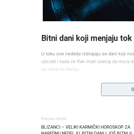
Bitni dani koji menjaju to
U toku ove nedelje izdvajaju se dani koji n
ubrzati i kada će Rak imati osećaj da mora d
se ništa ne menja.
Jedan od tih dana donosi iznenadnu vest ili 
nosi energiju oslobađanja — trenutak kada 
trenutak dolazi kroz emociju, kroz dubok ose
Ovi dani nisu obični — oni su tačke preokret
Previous article
BLIZANCI – VELIKI KARMIČKI HOROSKOP ZA
NAREDNU NEDELJU: BITNI DANI I JOŠ BITNIJI