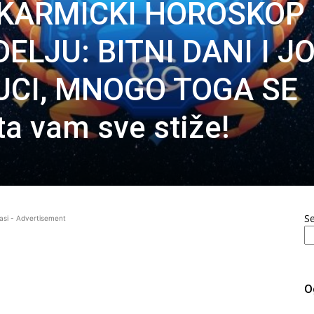
I KARMIČKI HOROSKOP
LJU: BITNI DANI I J
NUCI, MNOGO TOGA SE
a vam sve stiže!
S
asi - Advertisement
O