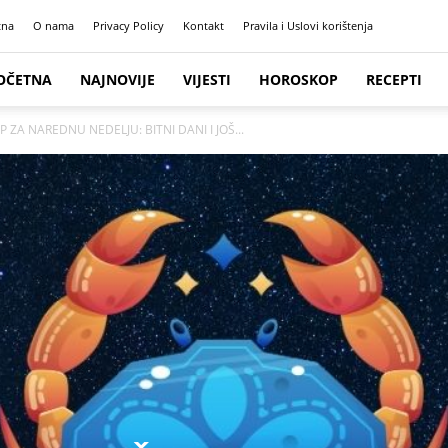
tna
O nama
Privacy Policy
Kontakt
Pravila i Uslovi korištenja
OČETNA
NAJNOVIJE
VIJESTI
HOROSKOP
RECEPTI
 ZA NAREDNU NEDELJU: BITNI DANI I JOŠ...