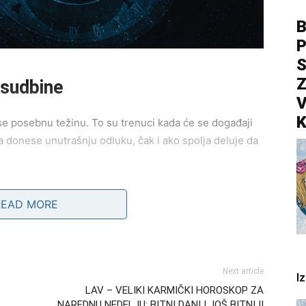
B
P
S
Z
k sudbine
V
K
ose posebnu težinu. To su trenuci kada će se događaji
a donese unutrašnju odluku, čak i ako spolja deluje da
uvid koji menja percepciju cele situacije. Drugi dan
READ MORE
nešto prestaje da ima moć nad vama. Treći važan
ćaj koji vas vodi ka istini koju ste možda izbegavali.
a.
Next article
I
LAV – VELIKI KARMIČKI HOROSKOP ZA
NAREDNU NEDELJU: BITNI DANI I JOŠ BITNIJI