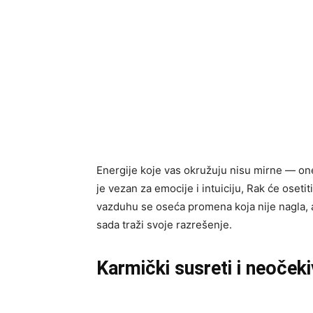
Energije koje vas okružuju nisu mirne — on
je vezan za emocije i intuiciju, Rak će oset
vazduhu se oseća promena koja nije nagla, al
sada traži svoje razrešenje.
Karmički susreti i neočeki