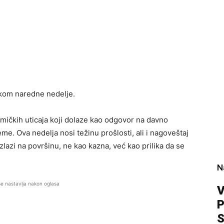
okom naredne nedelje.
mičkih uticaja koji dolaze kao odgovor na davno
me. Ova nedelja nosi težinu prošlosti, ali i nagoveštaj
zlazi na površinu, ne kao kazna, već kao prilika da se
N
se nastavlja nakon oglasa
V
P
S