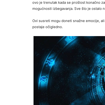
ovo je trenutak kada se prošlost konačno za
mogućnosti izbegavanja. Sve što je ostalo 
Ovi susreti mogu doneti snažne emocije, ali
postaje očigledno.