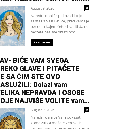
August 9, 2026
0
Naredni dani će pokazati ko je
zaista uz Vas! Device, pred vama je
period u kojem ćete shvatiti da ne
možete baš sve držati pod...
Read more
AV- BIĆE VAM SVEGA
REKO GLAVE I PITAĆETE
E SA ČIM STE OVO
ASLUŽILI: Dolazi vam
ELIKA NEPRAVDA I OSOBE
OJE NAJVIŠE VOLITE vam...
August 9, 2026
0
Naredni dani će Vam pokazati
kome zaista možete verovati!
Lavovi, pred vama je period koji će