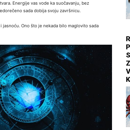
tvara. Energije vas vode ka suočavanju, bez
nedorečeno sada dobija svoju završnicu.
 i jasnoću. Ono što je nekada bilo maglovito sada
R
P
S
Z
V
K