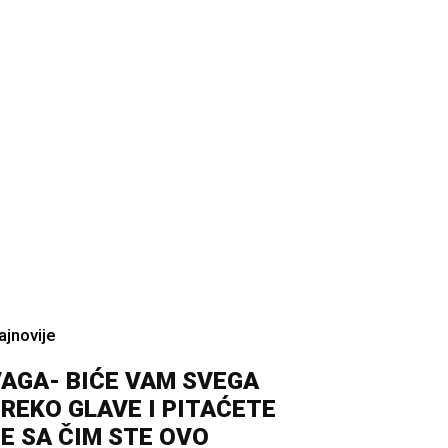
ajnovije
AGA- BIĆE VAM SVEGA
REKO GLAVE I PITAĆETE
E SA ČIM STE OVO