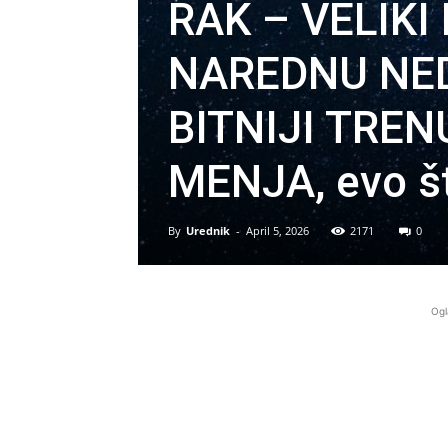
RAK – VELIK
NAREDNU NEDE
BITNIJI TRE
MENJA, evo št
By
Urednik
-
April 5, 2026
2171
0
Ogl