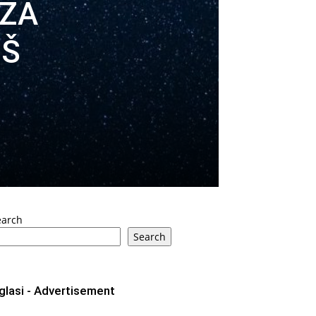
 ZA
OŠ
earch
Search
glasi - Advertisement