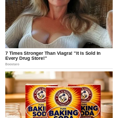
Moguće je da ćete dobiti novac koji niste planirali.
Nekima će stići ponuda za dodatni posao, drugima
povišica, dok će pojedini Rakovi rešiti finansijski problem
koji ih dugo opterećuje.
Ono što je zanimljivo jeste da će mnogi pripadnici ovog
znaka do novca doći potpuno neočekivano. Situacija koja
je delovala beznadežno počeće da se razvija u vašu
korist.
Prilika koja se ne propušta
Pred vama je i jedna poslovna šansa koja može promeniti
finansijsku sliku narednih meseci. Biće potrebno da
pokažete hrabrost i odlučnost.