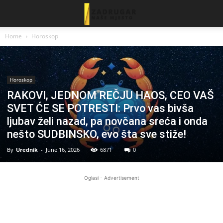
Home
Horoskop
Horoskop
RAKOVI, JEDNOM REČJU HAOS, CEO VAŠ
SVET ĆE SE POTRESTI: Prvo vas bivša
ljubav želi nazad, pa novčana sreća i onda
nešto SUDBINSKO, evo šta sve stiže!
By
Urednik
-
June 16, 2026
6871
0
Oglasi - Advertisement