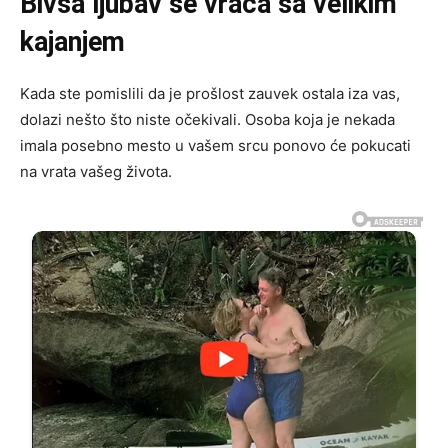
Bivša ljubav se vraća sa velikim
kajanjem
Kada ste pomislili da je prošlost zauvek ostala iza vas,
dolazi nešto što niste očekivali. Osoba koja je nekada
imala posebno mesto u vašem srcu ponovo će pokucati
na vrata vašeg života.