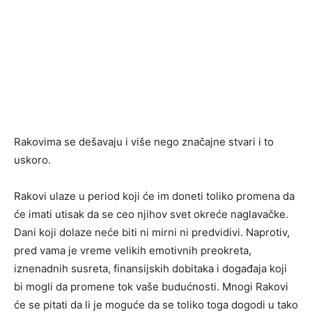
Rakovima se dešavaju i više nego značajne stvari i to
uskoro.
Rakovi ulaze u period koji će im doneti toliko promena da
će imati utisak da se ceo njihov svet okreće naglavačke.
Dani koji dolaze neće biti ni mirni ni predvidivi. Naprotiv,
pred vama je vreme velikih emotivnih preokreta,
iznenadnih susreta, finansijskih dobitaka i događaja koji
bi mogli da promene tok vaše budućnosti. Mnogi Rakovi
će se pitati da li je moguće da se toliko toga dogodi u tako