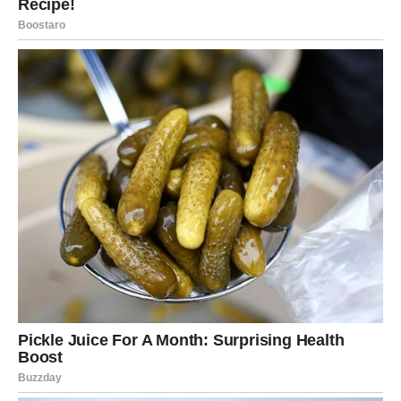
Kraj starih strahova
Mnogi pripadnici ovog znaka konačno će prestati da
sumnjaju u sebe. Posle dugog perioda nesigurnosti
dolazi vreme kada ćete jasno znati šta želite.
To će vam doneti ogromno olakšanje.
Početak srećnijeg perioda
Iako će naredni dani izgledati haotično, iza svega se krije
pozitivan ishod. Sve promene koje dolaze imaju jedan cilj
– da vas odvedu tamo gde zaista pripadate.
Biće suza, iznenađenja, velikih razgovora i važnih odluka,
ali će se na kraju pokazati da je svaki događaj imao svoje
mesto u vašoj životnoj priči.