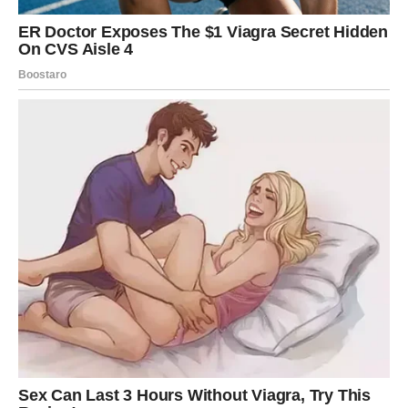
Emotivni preokreti donose novo
poglavlje
Rakovi su poznati po tome što duboko osećaju i teško
puštaju prošlost. Međutim, upravo sada dolazi trenutak
kada ćete morati da zatvorite neka vrata kako bi se
otvorila nova.