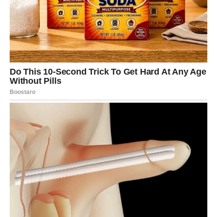
Nemojte odbacivati nove ideje samo zato što deluju
neobično. Upravo tamo gde najmanje očekujete krije se
mogućnost za uspeh.
Sudbinski događaj koji menja sve
Kada pomislite da ste već prošli kroz dovoljno uzbuđenja,
dolazi ono najvažnije. Zvezde najavljuju događaj koji nosi
oznaku sudbine.
To neće biti obična slučajnost.
Susret koji nije slučajan
Jedna osoba ulazi u vaš život sa veoma važnom misijom.
Možda će to biti nova ljubav, poslovni partner ili prijatelj
koji će vam pomoći da donesete ključnu odluku.