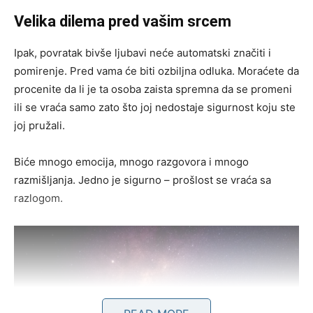
Velika dilema pred vašim srcem
Ipak, povratak bivše ljubavi neće automatski značiti i
pomirenje. Pred vama će biti ozbiljna odluka. Moraćete da
procenite da li je ta osoba zaista spremna da se promeni
ili se vraća samo zato što joj nedostaje sigurnost koju ste
joj pružali.
Biće mnogo emocija, mnogo razgovora i mnogo
razmišljanja. Jedno je sigurno – prošlost se vraća sa
razlogom.