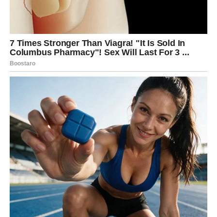
Prvi utisak mogao bi biti veoma snažan. Osetićete kao da
tu osobu poznajete mnogo duže nego što je to zaista
slučaj.
Sudbina često deluje kroz ljude, a upravo jedan takav
susret mogao bi da promeni vaš pogled na budućnost.
Odluka koja menja pravac života
Pred mnogim Rakovima nalazi se raskrsnica. Moraćete da
odlučite da li ostajete u poznatom i sigurnom ili krećete
putem koji donosi neizvesnost, ali i ogromne mogućnosti.
Zvezde poručuju da će hrabri biti nagrađeni.