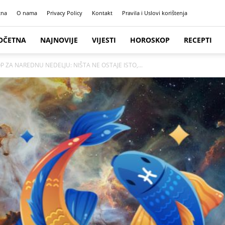
tna
O nama
Privacy Policy
Kontakt
Pravila i Uslovi korištenja
OČETNA
NAJNOVIJE
VIJESTI
HOROSKOP
RECEPTI
OP ZA NAREDNU NEDELJU: NIŠTA NE OSTAJE ISTO,...