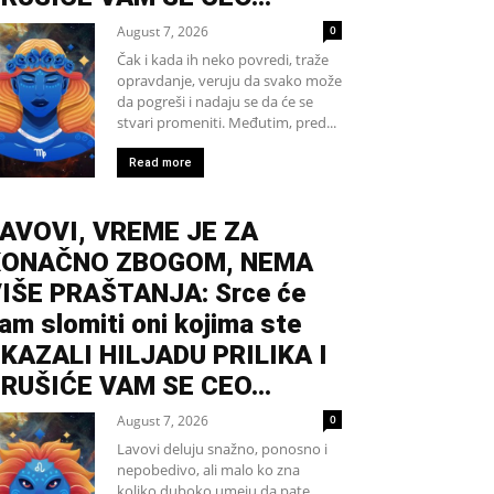
August 7, 2026
0
Čak i kada ih neko povredi, traže
opravdanje, veruju da svako može
da pogreši i nadaju se da će se
stvari promeniti. Međutim, pred...
Read more
AVOVI, VREME JE ZA
KONAČNO ZBOGOM, NEMA
IŠE PRAŠTANJA: Srce će
am slomiti oni kojima ste
KAZALI HILJADU PRILIKA I
RUŠIĆE VAM SE CEO...
August 7, 2026
0
Lavovi deluju snažno, ponosno i
nepobedivo, ali malo ko zna
koliko duboko umeju da pate