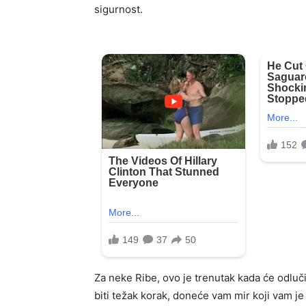
sigurnost.
Za neke Ribe, ovo je trenutak kada će odlučit
biti težak korak, doneće vam mir koji vam j