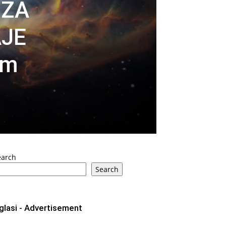
 ZA
AJE
am
earch
Search
glasi - Advertisement