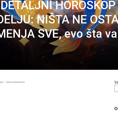
I DETALJNI HOROSKOP
ELJU: NIŠTA NE OST
 MENJA SVE, evo šta v
S
asi - Advertisement
O