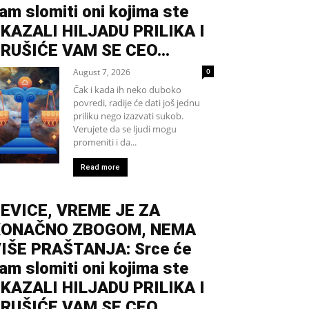
am slomiti oni kojima ste
KAZALI HILJADU PRILIKA I
RUŠIĆE VAM SE CEO...
August 7, 2026
0
Čak i kada ih neko duboko
povredi, radije će dati još jednu
priliku nego izazvati sukob.
Verujete da se ljudi mogu
promeniti i da...
Read more
EVICE, VREME JE ZA
KONAČNO ZBOGOM, NEMA
IŠE PRAŠTANJA: Srce će
am slomiti oni kojima ste
KAZALI HILJADU PRILIKA I
RUŠIĆE VAM SE CEO...