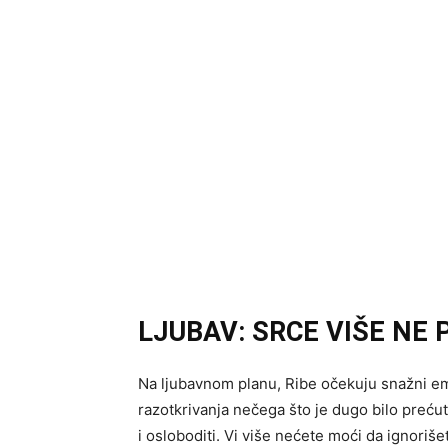
LJUBAV: SRCE VIŠE NE 
Na ljubavnom planu, Ribe očekuju snažni emo
razotkrivanja nečega što je dugo bilo prećut
i osloboditi. Vi više nećete moći da ignoriše