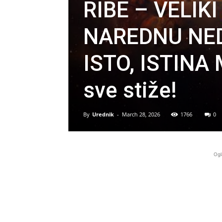
RIBE – VELIK
NAREDNU NED
ISTO, ISTINA
sve stiže!
By
Urednik
-
March 28, 2026
1766
0
Ogl