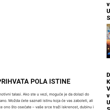
v
U
S
D
PRIHVATA POLA ISTINE
V
tivni talasi. Ako ste u vezi, moguće je da dolazi do
v
ano. Možda ćete saznati istinu koja će vas zaboleti, ali
U
te ono što osećate – vaše srce traži iskrenost, dubinu i
S