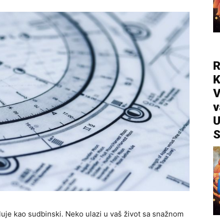
R
V
v
U
S
uje kao sudbinski. Neko ulazi u vaš život sa snažnom