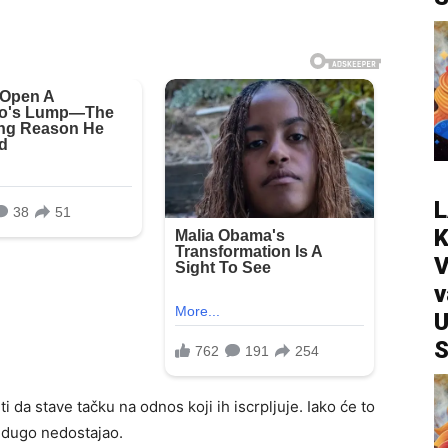
L
V
v
U
S
i da stave tačku na odnos koji ih iscrpljuje. Iako će to
e dugo nedostajao.