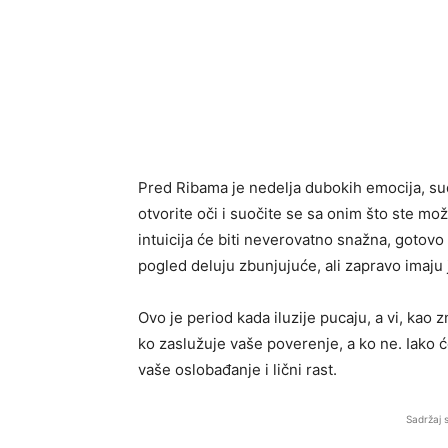
Pred Ribama je nedelja dubokih emocija, sudb
otvorite oči i suočite se sa onim što ste mož
intuicija će biti neverovatno snažna, gotovo 
pogled deluju zbunjujuće, ali zapravo imaju j
Ovo je period kada iluzije pucaju, a vi, kao 
ko zaslužuje vaše poverenje, a ko ne. Iako će
vaše oslobađanje i lični rast.
Sadržaj 