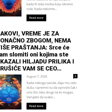
kada ih izda osoba koju iskreno
vole. Kada nekome...
Read more
AKOVI, VREME JE ZA
KONAČNO ZBOGOM, NEMA
IŠE PRAŠTANJA: Srce će
am slomiti oni kojima ste
KAZALI HILJADU PRILIKA I
RUŠIĆE VAM SE CEO...
August 7, 2026
0
Kada nekoga zavole, daju mu celu
dušu i spremni su da oproste čak i
ono što niko drugi ne bi mogao.
Verujete da svako...
Read more