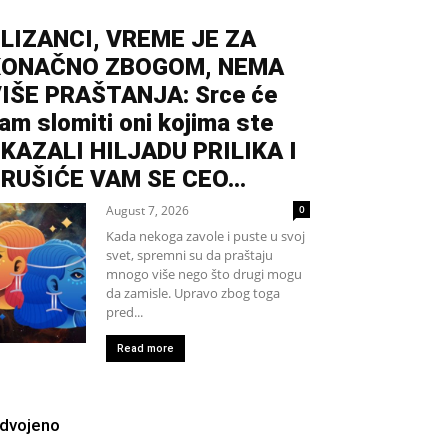
LIZANCI, VREME JE ZA
KONAČNO ZBOGOM, NEMA
IŠE PRAŠTANJA: Srce će
am slomiti oni kojima ste
KAZALI HILJADU PRILIKA I
RUŠIĆE VAM SE CEO...
August 7, 2026
0
Kada nekoga zavole i puste u svoj
svet, spremni su da praštaju
mnogo više nego što drugi mogu
da zamisle. Upravo zbog toga
pred...
Read more
zdvojeno