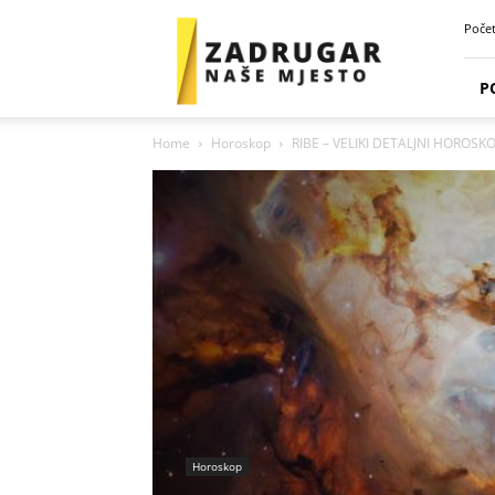
Zadrugar
Poče
Spot
P
Home
Horoskop
RIBE – VELIKI DETALJNI HOROSK
Horoskop