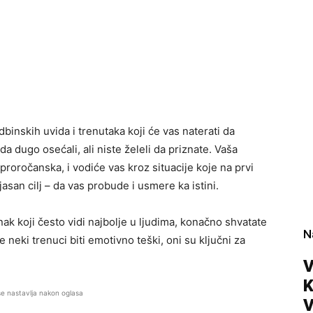
inskih uvida i trenutaka koji će vas naterati da
da dugo osećali, ali niste želeli da priznate. Vaša
proročanska, i vodiće vas kroz situacije koje na prvi
asan cilj – da vas probude i usmere ka istini.
znak koji često vidi najbolje u ljudima, konačno shvatate
N
 neki trenuci biti emotivno teški, oni su ključni za
V
se nastavlja nakon oglasa
V