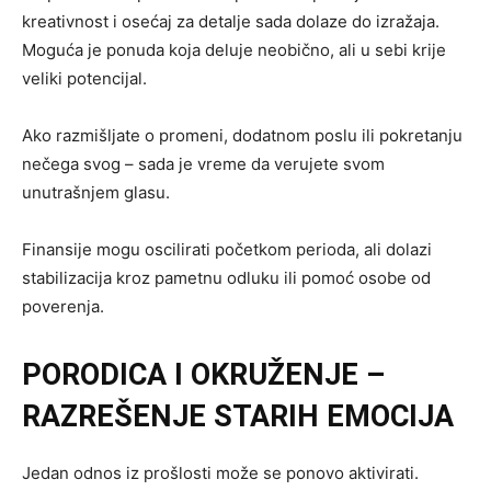
kreativnost i osećaj za detalje sada dolaze do izražaja.
Moguća je ponuda koja deluje neobično, ali u sebi krije
veliki potencijal.
Ako razmišljate o promeni, dodatnom poslu ili pokretanju
nečega svog – sada je vreme da verujete svom
unutrašnjem glasu.
Finansije mogu oscilirati početkom perioda, ali dolazi
stabilizacija kroz pametnu odluku ili pomoć osobe od
poverenja.
PORODICA I OKRUŽENJE –
RAZREŠENJE STARIH EMOCIJA
Jedan odnos iz prošlosti može se ponovo aktivirati.