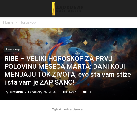
Home
Horoskop
Horoskop
RIBE – VELIKI HOROSKOP ZA PRVU
POLOVINU MESECA MARTA: DANI KOJI
MENJAJU TOK ŽIVOTA, evo šta vam stiže
i šta vam je ZAPISANO!
By
Urednik
-
February 26, 2026
1497
0
Oglasi - Advertisement