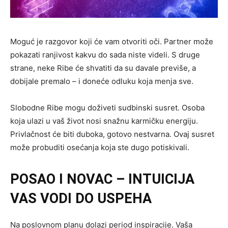
Moguć je razgovor koji će vam otvoriti oči. Partner može
pokazati ranjivost kakvu do sada niste videli. S druge
strane, neke Ribe će shvatiti da su davale previše, a
dobijale premalo – i doneće odluku koja menja sve.
Slobodne Ribe mogu doživeti sudbinski susret. Osoba
koja ulazi u vaš život nosi snažnu karmičku energiju.
Privlačnost će biti duboka, gotovo nestvarna. Ovaj susret
može probuditi osećanja koja ste dugo potiskivali.
POSAO I NOVAC – INTUICIJA
VAS VODI DO USPEHA
Na poslovnom planu dolazi period inspiracije. Vaša