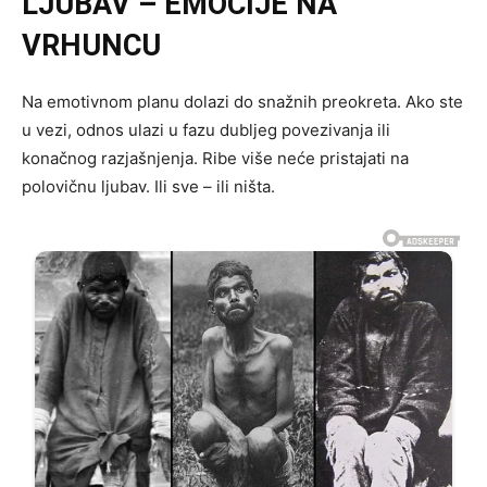
LJUBAV – EMOCIJE NA
VRHUNCU
Na emotivnom planu dolazi do snažnih preokreta. Ako ste
u vezi, odnos ulazi u fazu dubljeg povezivanja ili
konačnog razjašnjenja. Ribe više neće pristajati na
polovičnu ljubav. Ili sve – ili ništa.