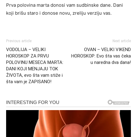
Prva polovina marta donosi vam sudbinske dane. Dani
koji brišu staro i donose novu, zreliju verziju vas.
Previous article
Next article
VODOLIJA – VELIKI
OVAN – VELIKI VIKEND
HOROSKOP ZA PRVU
HOROSKOP: Evo šta vas čeka
POLOVINU MESECA MARTA:
u naredna dva dana!
DANI KOJI MENJAJU TOK
ŽIVOTA, evo šta vam stiže i
šta vam je ZAPISANO!