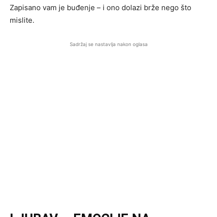
Zapisano vam je buđenje – i ono dolazi brže nego što
mislite.
Sadržaj se nastavlja nakon oglasa