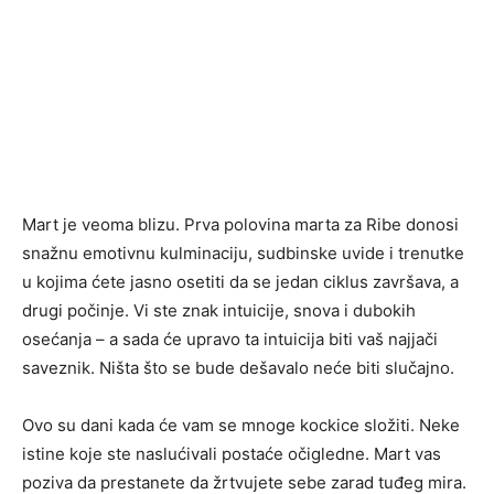
Mart je veoma blizu. Prva polovina marta za Ribe donosi
snažnu emotivnu kulminaciju, sudbinske uvide i trenutke
u kojima ćete jasno osetiti da se jedan ciklus završava, a
drugi počinje. Vi ste znak intuicije, snova i dubokih
osećanja – a sada će upravo ta intuicija biti vaš najjači
saveznik. Ništa što se bude dešavalo neće biti slučajno.
Ovo su dani kada će vam se mnoge kockice složiti. Neke
istine koje ste naslućivali postaće očigledne. Mart vas
poziva da prestanete da žrtvujete sebe zarad tuđeg mira.