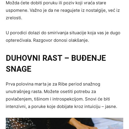
Možda ćete dobiti poruku ili poziv koji vraća stare
uspomene. Važno je da ne reagujete iz nostalgije, već iz
zrelosti.
U porodici dolazi do smirivanja situacije koja vas je dugo
opterećivala. Razgovor donosi olakšanje.
DUHOVNI RAST – BUĐENJE
SNAGE
Prva polovina marta je za Ribe period snažnog
unutrašnjeg rasta. Možete osetiti potrebu za
povlačenjem, tišinom i introspekcijom. Snovi će biti
intenzivni, a poruke koje dobijate kroz intuiciju – jasne.