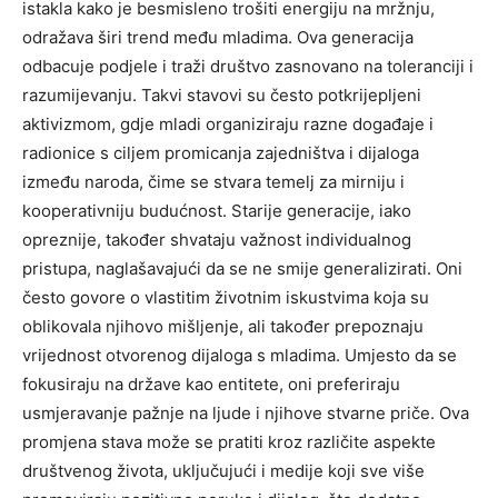
istakla kako je besmisleno trošiti energiju na mržnju,
odražava širi trend među mladima. Ova generacija
odbacuje podjele i traži društvo zasnovano na toleranciji i
razumijevanju. Takvi stavovi su često potkrijepljeni
aktivizmom, gdje mladi organiziraju razne događaje i
radionice s ciljem promicanja zajedništva i dijaloga
između naroda, čime se stvara temelj za mirniju i
kooperativniju budućnost. Starije generacije, iako
opreznije, također shvataju važnost individualnog
pristupa, naglašavajući da se ne smije generalizirati. Oni
često govore o vlastitim životnim iskustvima koja su
oblikovala njihovo mišljenje, ali također prepoznaju
vrijednost otvorenog dijaloga s mladima. Umjesto da se
fokusiraju na države kao entitete, oni preferiraju
usmjeravanje pažnje na ljude i njihove stvarne priče. Ova
promjena stava može se pratiti kroz različite aspekte
društvenog života, uključujući i medije koji sve više