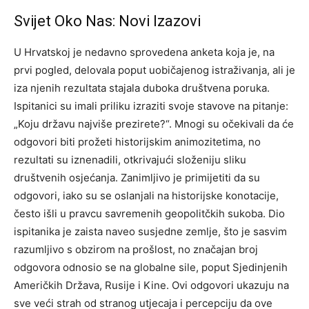
Svijet Oko Nas: Novi Izazovi
U Hrvatskoj je nedavno sprovedena anketa koja je, na
prvi pogled, delovala poput uobičajenog istraživanja, ali je
iza njenih rezultata stajala duboka društvena poruka.
Ispitanici su imali priliku izraziti svoje stavove na pitanje:
„Koju državu najviše prezirete?“. Mnogi su očekivali da će
odgovori biti prožeti historijskim animozitetima, no
rezultati su iznenadili, otkrivajući složeniju sliku
društvenih osjećanja. Zanimljivo je primijetiti da su
odgovori, iako su se oslanjali na historijske konotacije,
često išli u pravcu savremenih geopolitčkih sukoba. Dio
ispitanika je zaista naveo susjedne zemlje, što je sasvim
razumljivo s obzirom na prošlost, no značajan broj
odgovora odnosio se na globalne sile, poput Sjedinjenih
Američkih Država, Rusije i Kine. Ovi odgovori ukazuju na
sve veći strah od stranog utjecaja i percepciju da ove