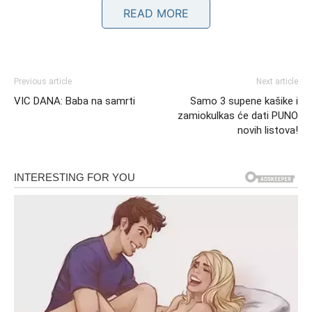
READ MORE
Generacijski Sukob i Suradnja
Generacijske razlike su posebno zanimljive u ovom
Previous article
Next article
kontekstu. Mlađe generacije, koje su odrasle uz internet i
VIC DANA: Baba na samrti
Samo 3 supene kašike i
društvene mreže, imaju lakši pristup informacijama i
zamiokulkas će dati PUNO
globalnim tokovima. Ove promjene omogućile su im da
novih listova!
razviju globalnu perspektivu, dok stariji, iako još uvijek
pod utjecajem prošlih iskustava, nastoje prenijeti
vrijednosti empatije i složenosti. Ova interakcija stvara
dinamičan prostor za transformaciju i rast, gdje se stare
ideje preispituju i preoblikuju. Na primjer, mnogi mladi
ljudi aktivno sudjeluju u online kampanjama koje promiču
mir i suradnju među narodima, što dodatno doprinosi
stvaranju nove, pozitivnije naracije. Dr. Ivica Lukić,
sociolog iz Zagreba, tvrdi da mladi shvataju kako mržnjom
ne rješavaju probleme, dok starije generacije prepoznaju