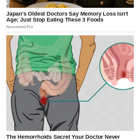
Zajedno ka Boljoj Budućnosti
Na kraju, rezultati ove ankete ne predstavljaju samo
statistički pregled javnog mnijenja. Oni otkrivaju duboku
težnju za tolerancijom, razumijevanjem i zajedništvom.
Mlade i starije generacije uče jedna od drugih i zajedno
mogu stvoriti temelj za budućnost u kojoj mržnja neće
imati centralno mjesto. Spojeni, ovi glasovi predstavljaju
snagu koja može izgraditi društvo koje se temelji na
poštovanju i saradnji, unatoč historijskim ranama koje su
nas oblikovale. Ovakvi nalazi nude nadu da, iako je
prošlost često teška, budućnost Balkana može biti
ispunjena mogućnostima. Kako se društva razvijaju i
mijenjaju, tako i prilike za suradnju i razumijevanje
postaju sve stvarnije. U tom svjetlu, Hrvatska i širi Balkan
mogu postati primjer kako se iz bolne historije može
izgraditi stabilno i prosperitetno društvo. Na tom putu,
ključno je osnažiti mlade ljude, pružiti im alate za dijalog i