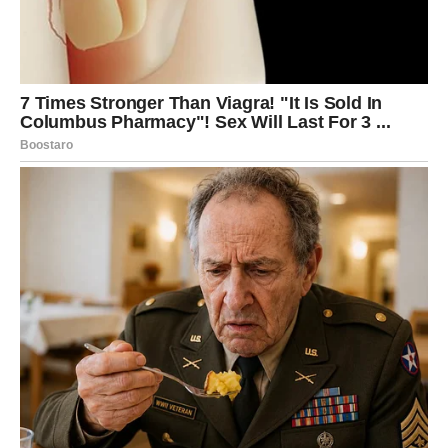
naglašava potreba za otvorenim razgovorom o
emocijama, prepoznavanjem da prošlost ne mora
određivati budućnost. Na primjer, inicijative koje
uključuju zajedničke projekte mladih iz različitih zemalja
Balkana postaju sve popularnije, čime se gradi most
između generacija i kultura. Osim toga, anketa je pokazala
da mržnja gubi snagu, a na njenom mjestu se pojavljuje
empatija i otvorenost ka preispitivanju vlastitih
predrasuda. Ljudi danas tragaju za objektivnošću i
pravednijim poretkom u kojem se glas manjih naroda
neće zanemarivati. Ova potraga stvara prostor za
društvenu zrelost i rast političke svijesti građana. Primjeri
aktivizma i socijalne angažiranosti među mladima
pokazuju da su spremni raditi na izgradnji društva u
kojem su različite perspektive cijenjene i gdje se svi
osjećaju uključeno.