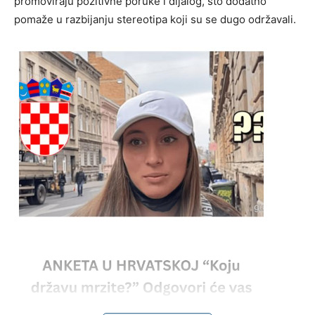
promoviraju pozitivne poruke i dijalog, što dodatno
pomaže u razbijanju stereotipa koji su se dugo održavali.