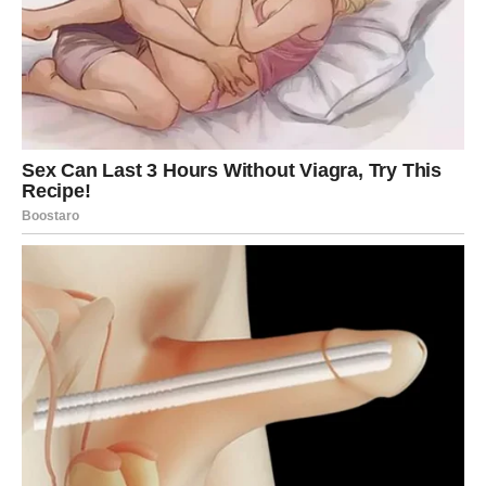
važnost raznolikosti. Ova dvosmjerna komunikacija
oblikuje kulturu dijaloga koja je ključna za sazrijevanje
društva. U razgovorima koje vodi s studentima, Lukić
često naglašava potrebu za otvorenošću i spremnošću na
kompromise, što je ključno za izgradnju društva bez
mržnje. Rezultati ankete ukazuju na nadu i transformaciju,
a ne samo na staru percepciju rivalstava i netrpeljivosti,
što je ohrabrujuće u svijetu koji se suočava s brojnim
izazovima.
Novi Put ka Razumijevanju
Ispitanici su jasno pokazali želju za mirom, saradnjom i
globalnim razumijevanjem. Iako dio populacije i dalje
osjeća teret prošlosti, većina želi graditi budućnost
oslobođenu historijskih prijepora. Ova promjena u
mentalitetu zapažena je i u medijima, gdje se sve više