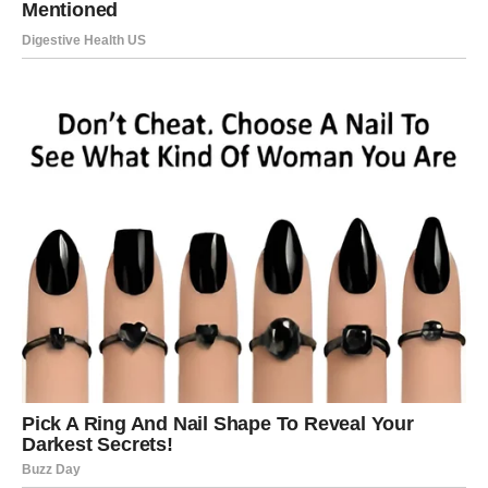
razumijevanje te omogućiti im da budu aktivni sudionici u
oblikovanju budućnosti svog društva.