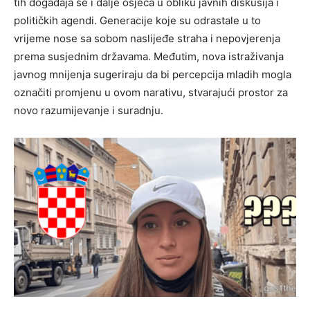
tih događaja se i dalje osjeća u obliku javnih diskusija i
političkih agendi. Generacije koje su odrastale u to
vrijeme nose sa sobom naslijeđe straha i nepovjerenja
prema susjednim državama. Međutim, nova istraživanja
javnog mnijenja sugeriraju da bi percepcija mladih mogla
označiti promjenu u ovom narativu, stvarajući prostor za
novo razumijevanje i suradnju.