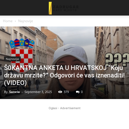
Home
Najnovije
Najnovije
Š0KANTNA ANKETA U HRVATSKOJ “Koju
državu mrzite?” Odgovori će vas iznenaditi!
(VIDEO)
By
Sanela
-
September 3, 2025
379
0
Oglasi - Advertisement