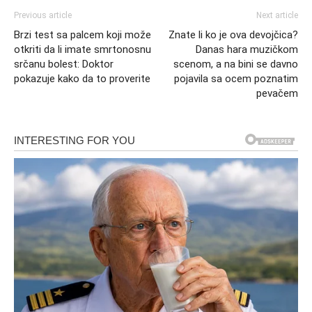
Previous article
Next article
Brzi test sa palcem koji može
Znate li ko je ova devojčica?
otkriti da li imate smrtonosnu
Danas hara muzičkom
srčanu bolest: Doktor
scenom, a na bini se davno
pokazuje kako da to proverite
pojavila sa ocem poznatim
pevačem
Transformacija Kroz Osobno Iskustvo
Ključni trenutak u ovoj priči dolazi kroz susret s
muslimanskom babicom koja mu je pružila podršku u
teškom trenutku. Ovaj susret nije bio samo čin pomoći;
predstavljao je simbol transformacije. Njena ljudskost,
prisutnost i toplina bili su suprotni od onoga što je on
nekada vjerovao. Ova situacija ga je natjerala da preispita
svoja uvjerenja i izazove koje su stvarale predrasude.
Susret nije bio samo površinski. On ga je potaknuo da
istražuje dublje aspekte ljudske prirode i otkrije kako