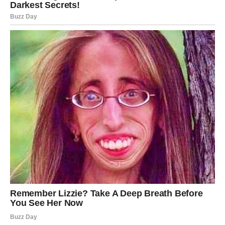
empatija može prevladati i najdublje podjele.
Pouke iz Iskustva: Hrabrost i Mogućnost
Promjene
Osobe koje su prošle kroz slična iskustva često se
suočavaju s unutrašnjim sukobima. Hrabrost da se
suočimo s prošlim predrasudama je ključna za lični rast.
Ova priča o preobražaju naglašava važnost introspekcije i
preispitivanja vlastitih uvjerenja. Na primjer, mnogi
pojedinci su prošli kroz terapiju ili duhovne prakse koje
im pomažu da razbore vlastite strahove i predrasude. U
svijetu gdje su razlike često izvor sukoba, potrebno je
raditi na empatiji i razumijevanju. Na kraju, transformacija
dolazi kroz otvorenost ka novim iskustvima i ljudima, što
omogućava izgradnju mostova umjesto zidova. Ovaj
proces ne zahtijeva samo ličnu volju, već i aktivnu
podršku drugih, što dodatno naglašava važnost zajednice