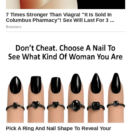
Univerzalna Poruka: Osvješćivanje i
Prihvatanje
Ova pripovijest nije samo lično iskustvo; ona nosi
univerzalnu poruku. Predrasude se, kao što se i stiču,
mogu i odustati, što znači da svi mi imamo kapacitet za
promjenu. Ovaj pojedinac, kroz svoju priču, pokazuje da
je moguće prevazići mržnju i netoleranciju te stvoriti
prostor za suosjećanje. Njegovo priznavanje vlastitih
pogrešaka predstavlja hrabrost koja je potrebna za
istinsku transformaciju. Na primjer, mnogi ljudi diljem
svijeta, kroz slične priče, pronašli su inspiraciju da se
suoče s vlastitim predrasudama. Ova poruka resonira s
mnogima koji se suočavaju sa sličnim izazovima,
pružajući nadu i inspiraciju za promjenu, naglašavajući da