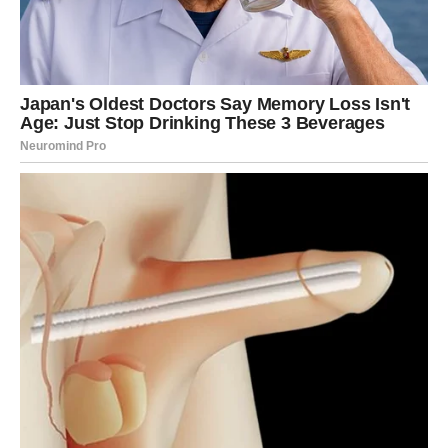
empatija može promijeniti perspektivu. Njegova potraga
za babicom nakon tog iskustva nije bila samo izraz
zahvalnosti, već i način da se zatvori jedno poglavlje u
njegovom životu, kao i da se oslobodi tereta starih
uvjerenja.