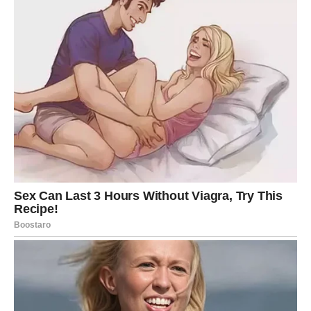
razumijevanju.
Na kraju, ova priča o preobražaju i suočavanju s
predrasudama predstavlja snažan poziv na akciju za sve
nas. Poziva nas da preispitamo svoja uvjerenja, radimo na
vlastitom razvoju i pružimo ruku pomirenja drugima. Ovaj
proces može početi u našim lokalnim zajednicama, kroz
dijalog i razumijevanje. Svi imamo sposobnost da
promijenimo svoj pogled na svijet, a time i svijet oko nas.
U tom smislu, prava snaga leži u našoj sposobnosti da se
transformiramo i postanemo bolja verzija sebe. Kroz
otvorenost, empatiju i akciju, možemo zajedno graditi
budućnost koja slavi različitosti i jača međuljudske veze.