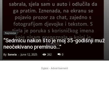
Najnovije
“Sedmicu nakon što je moj 35-godišnji muž
neočekivano preminuo…”
By
Sanela
-
June 12, 2025
262
0
Oglasi - Advertisement