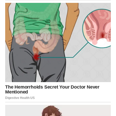
u ovom putovanju.
Na Putu Ka Pomirenju: Zajednica i
Duhovni Rasti
Ova priča nas također podsjeća na važnost zajednice u
procesu promjene. Kroz međuljudske veze, možemo
pronaći podršku koja nam je potrebna da se suočimo s
vlastitim demonima. Pomirenje ne dolazi samo s
individualnom transformacijom; potrebno je i raditi na
izgradnji zajednica koje će prihvatiti razlike i slaviti
raznolikost. Mnogi uspješni projekti pomirenja u svijetu,
od postkonfliktnih društava do lokalnih inicijativa,
pokazuju kako zajednice mogu okupiti ljude iz različitih
pozadina kako bi zajednički radili na stvaranju boljeg
društva. Uloga zajednice je ključna u potpori pojedincima
na njihovim putovanjima ka duhovnom rastu i