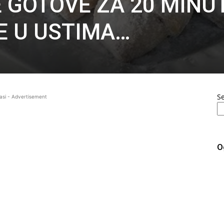
 GOTOVE ZA 20 MINU
E U USTIMA…
S
asi - Advertisement
O