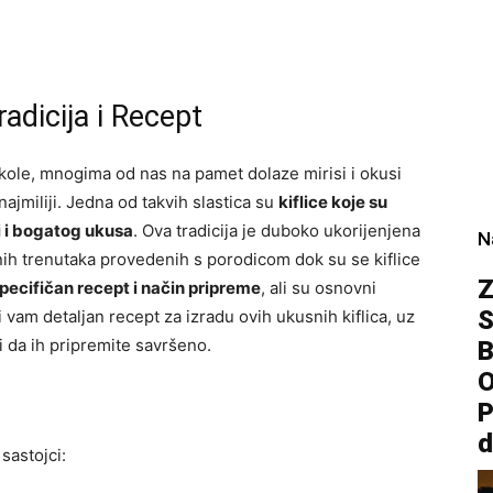
radicija i Recept
ikole, mnogima od nas na pamet dolaze mirisi i okusi
najmiliji. Jedna od takvih slastica su
kiflice koje su
 i bogatog ukusa
. Ova tradicija je duboko ukorijenjena
N
vnih trenutaka provedenih s porodicom dok su se kiflice
Z
pecifičan recept i način pripreme
, ali su osnovni
S
i vam detaljan recept za izradu ovih ukusnih kiflica, uz
i da ih pripremite savršeno.
B
O
P
d
sastojci: