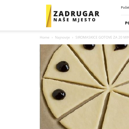
Zadrugar
Poče
Spot
P
Home
Najnovije
SIROMASKICE GOTOVE ZA 20 MI