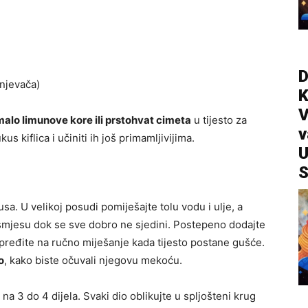
D
njevača)
V
malo limunove kore ili prstohvat cimeta
u tijesto za
v
 kiflica i učiniti ih još primamljivijima.
U
S
sa. U velikoj posudi pomiješajte tolu vodu i ulje, a
 smjesu dok se sve dobro ne sjedini. Postepeno dodajte
 pređite na ručno miješanje kada tijesto postane gušće.
o
, kako biste očuvali njegovu mekoću.
a na 3 do 4 dijela. Svaki dio oblikujte u spljošteni krug