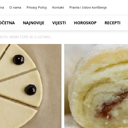
tna
O nama
Privacy Policy
Kontakt
Pravila i Uslovi korištenja
OČETNA
NAJNOVIJE
VIJESTI
HOROSKOP
RECEPTI
NUTA. MMM TOPE SE U USTIMA…