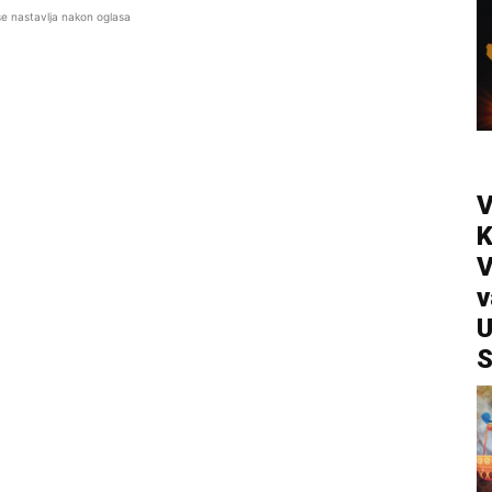
se nastavlja nakon oglasa
V
V
v
U
S