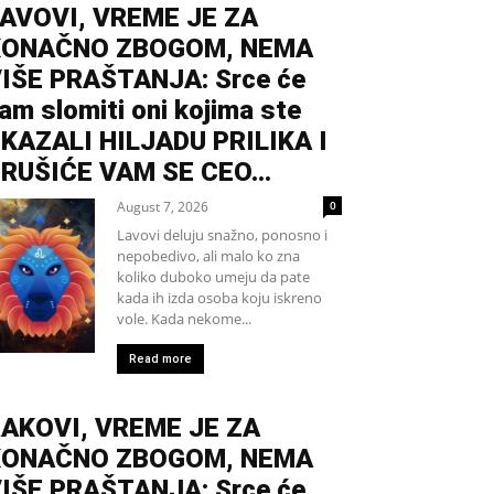
AVOVI, VREME JE ZA
KONAČNO ZBOGOM, NEMA
IŠE PRAŠTANJA: Srce će
am slomiti oni kojima ste
KAZALI HILJADU PRILIKA I
RUŠIĆE VAM SE CEO...
August 7, 2026
0
Lavovi deluju snažno, ponosno i
nepobedivo, ali malo ko zna
koliko duboko umeju da pate
kada ih izda osoba koju iskreno
vole. Kada nekome...
Read more
AKOVI, VREME JE ZA
KONAČNO ZBOGOM, NEMA
IŠE PRAŠTANJA: Srce će