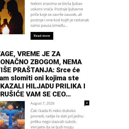
Nekim znacima se bivša ljubav
uskoro vraća. Postoje ljubavne
priče koje se završe zauvek, ali
postoje i one kod kojih je rastanak
samo pauza između...
Read more
AGE, VREME JE ZA
KONAČNO ZBOGOM, NEMA
IŠE PRAŠTANJA: Srce će
am slomiti oni kojima ste
KAZALI HILJADU PRILIKA I
RUŠIĆE VAM SE CEO...
August 7, 2026
0
Čak i kada ih neko duboko
povredi, radije će dati još jednu
priliku nego izazvati sukob.
Verujete da se ljudi mogu