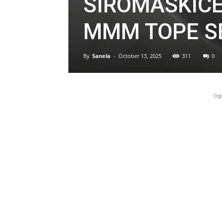
SIROMASKICE
MMM TOPE S
By
Sanela
-
October 13, 2025
311
0
Ogl