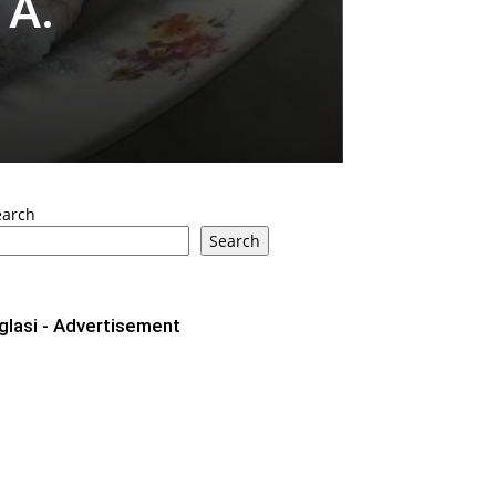
TA.
earch
Search
glasi - Advertisement