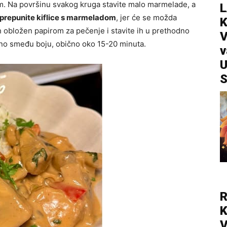
kom. Na površinu svakog kruga stavite malo marmelade, a
L
 prepunite kiflice s marmeladom
, jer će se možda
eh obložen papirom za pečenje i stavite ih u prethodno
V
tno smeđu boju, obično oko 15-20 minuta.
v
U
S
R
V