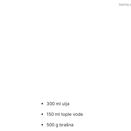
Sadržaj 
300 ml ulja
150 ml tople vode
500 g brašna